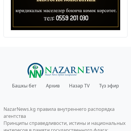
Башкы бет
Архив
Назар TV
Түз эфир
NazarNews.kg правила внутреннего распорядка
агентства
Принципы справедливости, истины и национальных
интересов в памяти государственного флага;