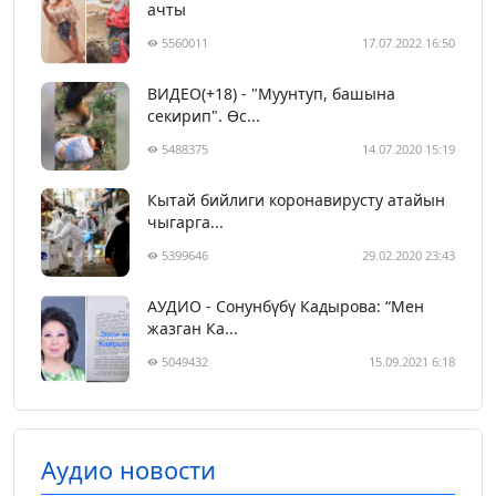
ачты
5560011
17.07.2022 16:50
ВИДЕО(+18) - "Муунтуп, башына
секирип". Өс...
5488375
14.07.2020 15:19
Кытай бийлиги коронавирусту атайын
чыгарга...
5399646
29.02.2020 23:43
АУДИО - Сонунбүбү Кадырова: “Мен
жазган Ка...
5049432
15.09.2021 6:18
Аудио новости