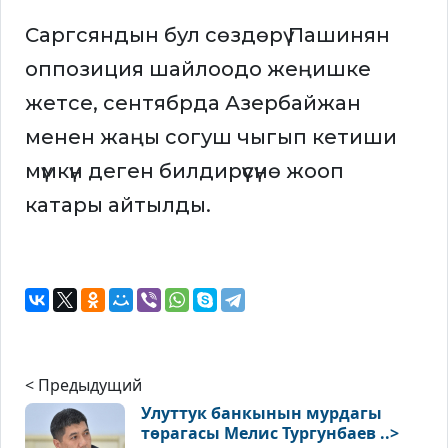
Саргсяндын бул сөздөрү Пашинян
оппозиция шайлоодо жеңишке
жетсе, сентябрда Азербайжан
менен жаңы согуш чыгып кетиши
мүмкүн деген билдирүүсүнө жооп
катары айтылды.
< Предыдущий
Улуттук банкынын мурдагы
төрагасы Мелис Тургунбаев ..>