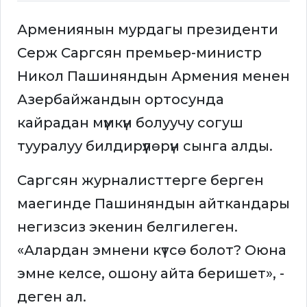
Армениянын мурдагы президенти
Серж Саргсян премьер-министр
Никол Пашиняндын Армения менен
Азербайжандын ортосунда
кайрадан мүмкүн болуучу согуш
тууралуу билдирүүлөрүн сынга алды.
Саргсян журналисттерге берген
маегинде Пашиняндын айткандары
негизсиз экенин белгилеген.
«Алардан эмнени күтсө болот? Оюна
эмне келсе, ошону айта беришет», -
деген ал.