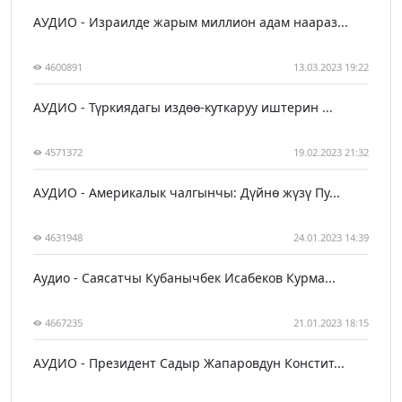
АУДИО - Израилде жарым миллион адам наараз...
4600891
13.03.2023 19:22
АУДИО - Түркиядагы издөө-куткаруу иштерин ...
4571372
19.02.2023 21:32
АУДИО - Америкалык чалгынчы: Дүйнө жүзү Пу...
4631948
24.01.2023 14:39
Аудио - Саясатчы Кубанычбек Исабеков Курма...
4667235
21.01.2023 18:15
АУДИО - Президент Садыр Жапаровдун Констит...