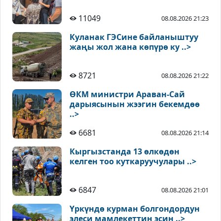
11049
08.08.2026 21:23
Куланак ГЭСине байланыштуу
жаңы жол жана көпүрө ку ..>
8721
08.08.2026 21:22
ӨКМ министри Араван-Сай
дарыясынын жээгин бекемдөө
..>
6681
08.08.2026 21:14
Кыргызстанда 13 өлкөдөн
келген тоо куткаруучулары ..>
6847
08.08.2026 21:01
Үркүндө курман болгондордун
элеси мамлекеттин эсин ..>