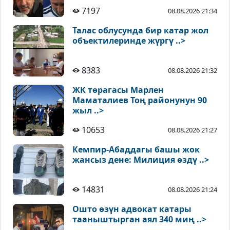
7197
08.08.2026 21:34
Талас облусунда бир катар жол
объектилеринде жүргү ..>
8383
08.08.2026 21:32
ЖК төрагасы Марлен
Маматалиев Тоң районунун 90
жыл ..>
10653
08.08.2026 21:27
Кемпир-Абаддагы башы жок
жансыз дене: Милиция өздү ..>
14831
08.08.2026 21:24
Ошто өзүн адвокат катары
тааныштырган аял 340 миң ..>