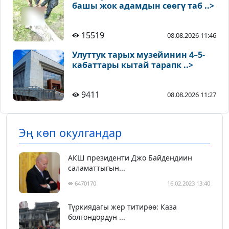
башы жок адамдын сөөгү таб ..>
15519
08.08.2026 11:46
Улуттук тарых музейинин 4–5-
кабаттары кытай тарапк ..>
9411
08.08.2026 11:27
Эң көп окулгандар
АКШ президенти Джо Байдендиин
саламаттыгын...
6470170
16.02.2023 13:40
Түркиядагы жер титирөө: Каза
болгондордун ...