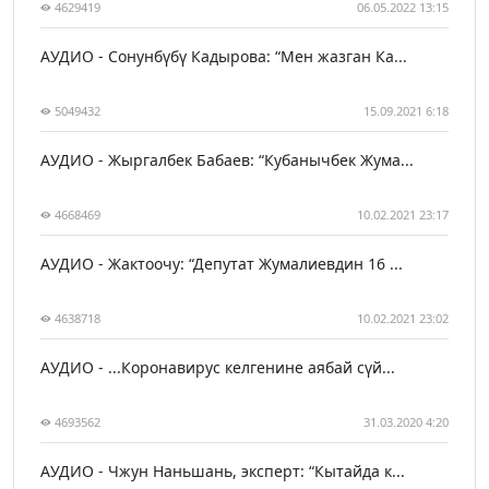
4629419
06.05.2022 13:15
АУДИО - Сонунбүбү Кадырова: “Мен жазган Ка...
5049432
15.09.2021 6:18
АУДИО - Жыргалбек Бабаев: “Кубанычбек Жума...
4668469
10.02.2021 23:17
АУДИО - Жактоочу: “Депутат Жумалиевдин 16 ...
4638718
10.02.2021 23:02
АУДИО - ...Коронавирус келгенине аябай сүй...
4693562
31.03.2020 4:20
АУДИО - Чжун Наньшань, эксперт: “Кытайда к...