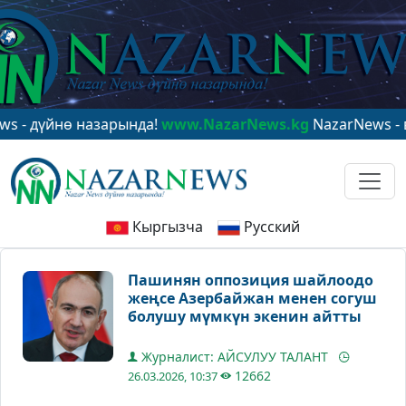
йнө назарында!
www.NazarNews.kg
NazarNews - в цент
Кыргызча
Русский
Пашинян оппозиция шайлоодо
жеңсе Азербайжан менен согуш
болушу мүмкүн экенин айтты
Журналист: АЙСУЛУУ ТАЛАНТ
12662
26.03.2026, 10:37