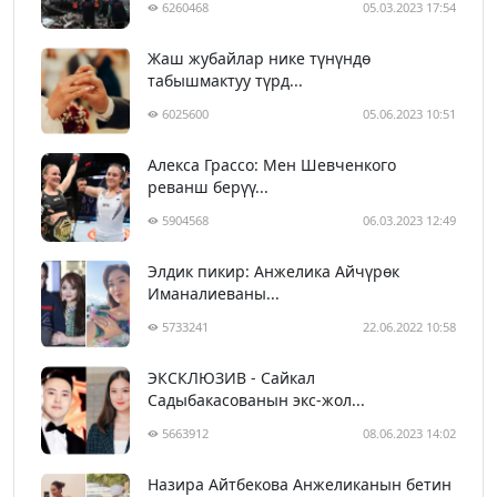
6260468
05.03.2023 17:54
Жаш жубайлар нике түнүндө
табышмактуу түрд...
6025600
05.06.2023 10:51
Алекса Грассо: Мен Шевченкого
реванш берүү...
5904568
06.03.2023 12:49
Элдик пикир: Анжелика Айчүрөк
Иманалиеваны...
5733241
22.06.2022 10:58
ЭКСКЛЮЗИВ - Сайкал
Садыбакасованын экс-жол...
5663912
08.06.2023 14:02
Назира Айтбекова Анжеликанын бетин