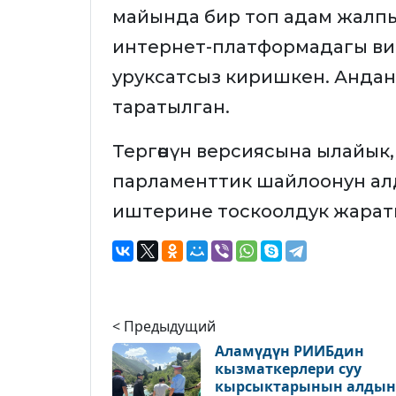
майында бир топ адам жалпы
интернет-платформадагы вид
уруксатсыз киришкен. Андан
таратылган.
Тергөөнүн версиясына ылайык
парламенттик шайлоонун ал
иштерине тоскоолдук жарат
< Предыдущий
Аламүдүн РИИБдин
кызматкерлери суу
кырсыктарынын алдын