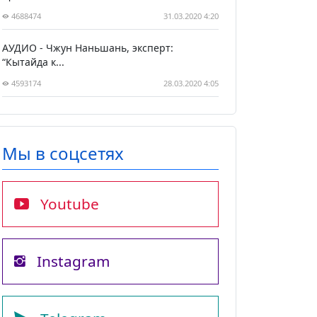
4688474
31.03.2020 4:20
АУДИО - Чжун Наньшань, эксперт:
“Кытайда к...
4593174
28.03.2020 4:05
Мы в соцсетях
Youtube
Instagram