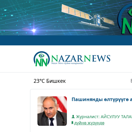
23°C
Бишкек
Пашинянды өлтүрүүгө а
Журналист: АЙСУЛУУ ТАЛ
дүйнө жүзүндө