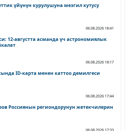
еттик үйүнүн курулушуна мезгил кутусу
06.08.2026 18:41
и: 12-августта асманда үч астрономиялык
йкалат
06.08.2026 18:17
сында ID-карта менен каттоо демилгеси
06.08.2026 17:44
ров Россиянын региондорунун жетекчилерин
06.08.2026 17:33