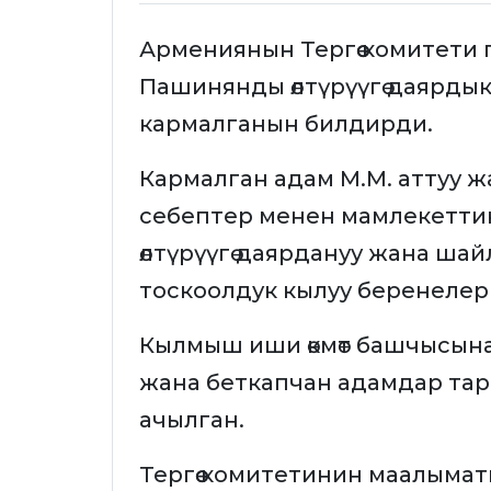
Армениянын Тергөө комитети
Пашинянды өлтүрүүгө даярдык
кармалганын билдирди.
Кармалган адам М.М. аттуу ж
себептер менен мамлекетти
өлтүрүүгө даярдануу жана ша
тоскоолдук кылуу беренеле
Кылмыш иши өкмөт башчысына
жана беткапчан адамдар тар
ачылган.
Тергөө комитетинин маалымат