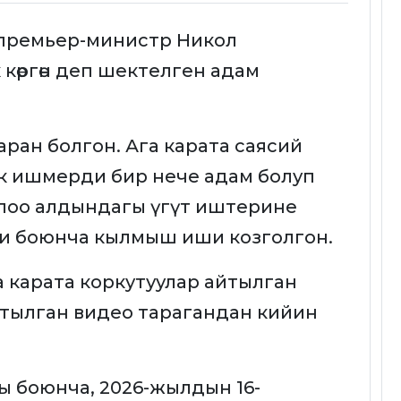
 премьер-министр Никол
 көргөн деп шектелген адам
аран болгон. Ага карата саясий
к ишмерди бир нече адам болуп
йлоо алдындагы үгүт иштерине
ри боюнча кылмыш иши козголгон.
 карата коркутуулар айтылган
тылган видео тарагандан кийин
ы боюнча, 2026-жылдын 16-