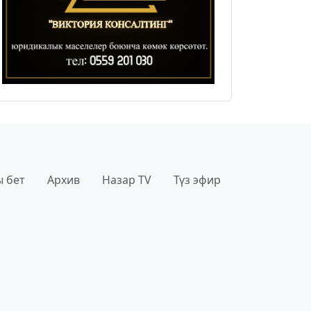
 бет
Архив
Назар TV
Түз эфир