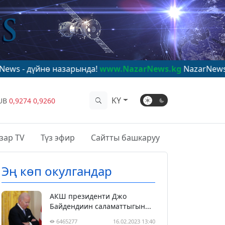
ө назарында!
www.NazarNews.kg
NazarNews - в центре 
KY
UB
0,9274
0,9260
зар TV
Түз эфир
Сайтты башкаруу
Эң көп окулгандар
АКШ президенти Джо
Байдендиин саламаттыгын...
6465277
16.02.2023 13:40