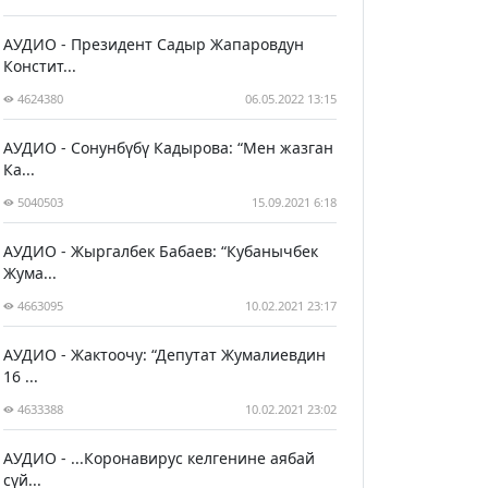
АУДИО - Президент Садыр Жапаровдун
Констит...
4624380
06.05.2022 13:15
АУДИО - Сонунбүбү Кадырова: “Мен жазган
Ка...
5040503
15.09.2021 6:18
АУДИО - Жыргалбек Бабаев: “Кубанычбек
Жума...
4663095
10.02.2021 23:17
АУДИО - Жактоочу: “Депутат Жумалиевдин
16 ...
4633388
10.02.2021 23:02
АУДИО - ...Коронавирус келгенине аябай
сүй...