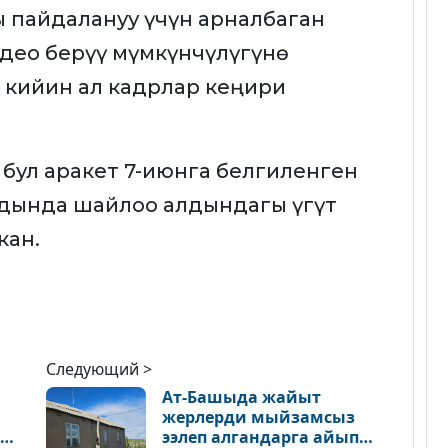
 пайдалануу үчүн арналбаган
ео берүү мүмкүнчүлүгүнө
 кийин ал кадрлар кеңири
, бул аракет 7-июнга белгиленген
дында шайлоо алдындагы үгүт
кан.
Следующий >
Ат-Башыда жайыт
жерлерди мыйзамсыз
ээлеп алгандарга айып