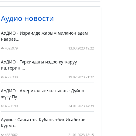
Аудио новости
АУДИО - Израилде жарым миллион адам
наараз...
4595979
13.03.2023 19:22
АУДИО - Түркиядагы издөө-куткаруу
иштерин ...
4566330
19.02.2023 21:32
АУДИО - Америкалык чалгынчы: Дүйнө
жүзү Пу...
4627190
24.01.2023 14:39
Аудио - Саясатчы Кубанычбек Исабеков
Курма...
4662062
21.01.2023 18:15