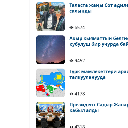
Таласта жаңы Сот адил
салынды
6574
Акыр кыяматтын белгис
кубулуш бир учурда ба
9452
Түрк мамлекеттери ара
талкууланууда
4178
Президент Садыр Жапа
кабыл алды
4318