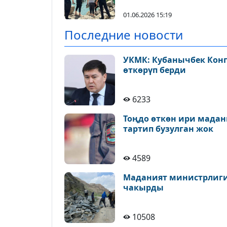
алуу иш-чараларын
улантууда
01.06.2026 15:19
Последние новости
УКМК: Кубанычбек Конг
өткөрүп берди
6233
Тоңдо өткөн ири мадан
тартип бузулган жок
4589
Маданият министрлиги 
чакырды
10508