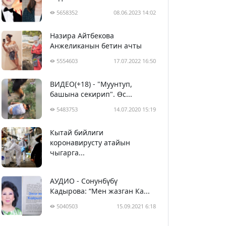
5658352
08.06.2023 14:02
Назира Айтбекова
Анжеликанын бетин ачты
5554603
17.07.2022 16:50
ВИДЕО(+18) - "Муунтуп,
башына секирип". Өс...
5483753
14.07.2020 15:19
Кытай бийлиги
5393952
29.02.2020 23:43
коронавирусту атайын
чыгарга...
АУДИО - Сонунбүбү
Кадырова: “Мен жазган Ка...
5040503
15.09.2021 6:18