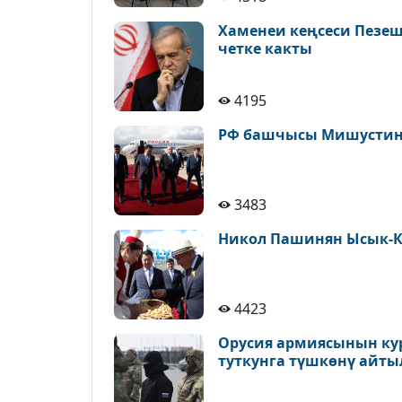
Хаменеи кеңсеси Пезе
четке какты
4195
РФ башчысы Мишустин 
3483
Никол Пашинян Ысык-К
4423
Орусия армиясынын ку
туткунга түшкөнү айт