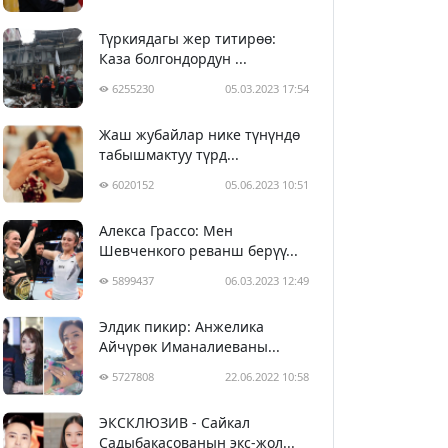
Түркиядагы жер титирөө:
Каза болгондордун ...
6255230
05.03.2023 17:54
Жаш жубайлар нике түнүндө
табышмактуу түрд...
6020152
05.06.2023 10:51
Алекса Грассо: Мен
Шевченкого реванш берүү...
5899437
06.03.2023 12:49
Элдик пикир: Анжелика
Айчүрөк Иманалиеваны...
5727808
22.06.2022 10:58
ЭКСКЛЮЗИВ - Сайкал
Садыбакасованын экс-жол...