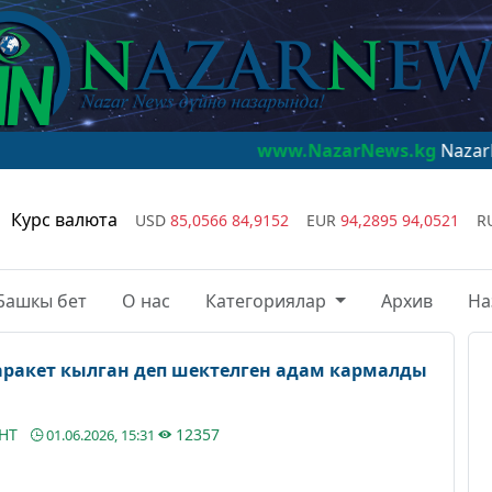
www.NazarNews.kg
NazarNews - дүйн
Курс валюта
USD
85,0566
84,9152
EUR
94,2895
94,0521
R
Башкы бет
О нас
Категориялар
Архив
На
ракет кылган деп шектелген адам кармалды
АНТ
12357
01.06.2026, 15:31