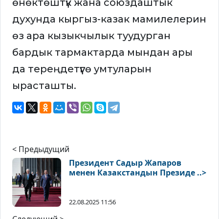
өнөктөштүк жана союздаштык
духунда кыргыз-казак мамилелерин
өз ара кызыкчылык туудурган
бардык тармактарда мындан ары
да тереңдетүүгө умтуларын
ырасташты.
< Предыдущий
Президент Садыр Жапаров
менен Казакстандын Президе ..>
22.08.2025 11:56