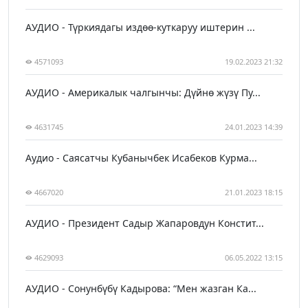
АУДИО - Түркиядагы издөө-куткаруу иштерин ...
4571093
19.02.2023 21:32
АУДИО - Америкалык чалгынчы: Дүйнө жүзү Пу...
4631745
24.01.2023 14:39
Аудио - Саясатчы Кубанычбек Исабеков Курма...
4667020
21.01.2023 18:15
АУДИО - Президент Садыр Жапаровдун Констит...
4629093
06.05.2022 13:15
АУДИО - Сонунбүбү Кадырова: “Мен жазган Ка...