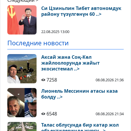
Следующий >
Си Цзиньпин Тибет автономдук
району түзүлгөнүн 60 ..>
22.08.2025 13:00
Последние новости
Аксай жана Соң-Көл
жайлоолорунда жайыт
экосистемал ..>
7258
08.08.2026 21:36
Лионель Мессинин атасы каза
болду ..>
6548
08.08.2026 21:34
Талас облусунда бир катар жол
объектилеринде жүргү ..>