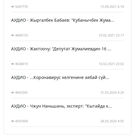
5047770
15.09.2021 6:18
АУДИО - Жыргалбек Бабаев: “Кубанычбек Жума...
4668153
10.02.2021 23:17
АУДИО - Жактоочу: “Депутат Жумалиевдин 16 ...
4638419
10.02.2021 23:02
АУДИО - ...Коронавирус келгенине аябай сүй...
4693345
31.03.2020 4:20
АУДИО - Чжун Наньшань, эксперт: “Кытайда к...
4597609
28.03.2020 4:05