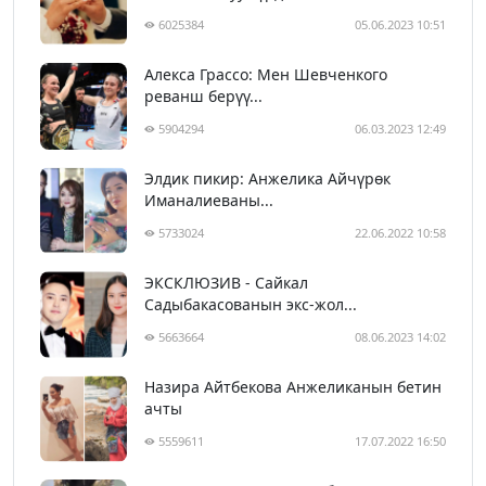
6025384
05.06.2023 10:51
Алекса Грассо: Мен Шевченкого
реванш берүү...
5904294
06.03.2023 12:49
Элдик пикир: Анжелика Айчүрөк
Иманалиеваны...
5733024
22.06.2022 10:58
ЭКСКЛЮЗИВ - Сайкал
Садыбакасованын экс-жол...
5663664
08.06.2023 14:02
Назира Айтбекова Анжеликанын бетин
ачты
5559611
17.07.2022 16:50