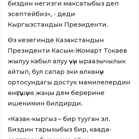
биздин негизги максатыбыз деп
эсептейбиз», - деди
Кыргызстандын Президенти.
Өз кезегинде Казакстандын
Президенти Касым-Жомарт Токаев
жылуу кабыл алуу үчүн ыраазычылык
айтып, бул сапар эки өлкөнүн
ортосундагы достук мамилелердин
өнүгүшүнө жаңы дем берерине
ишенимин билдирди.
«Казак-кыргыз – бир тууган эл.
Биздин тарыхыбыз бир, каада-