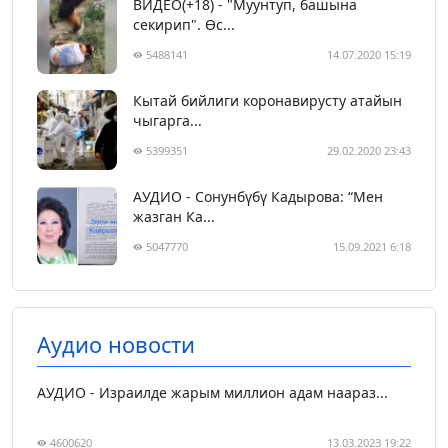
ВИДЕО(+18) - "Муунтуп, башына
секирип". Өс...
5488141
14.07.2020 15:19
Кытай бийлиги коронавирусту атайын
чыгарга...
5399351
29.02.2020 23:43
АУДИО - Сонунбүбү Кадырова: “Мен
жазган Ка...
5047770
15.09.2021 6:18
Аудио новости
АУДИО - Израилде жарым миллион адам наараз...
4600620
13.03.2023 19:22