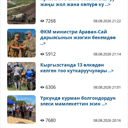
жаңы жол жана көпүрө ку ..>
7268
08.08.2026 21:22
ӨКМ министри Араван-Сай
дарыясынын жээгин бекемдөө
..>
5912
08.08.2026 21:14
Кыргызстанда 13 өлкөдөн
келген тоо куткаруучулары ..>
6306
08.08.2026 21:01
Үркүндө курман болгондордун
элеси мамлекеттин эсин ..>
7680
08.08.2026 20:16