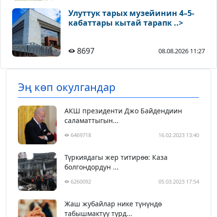
Улуттук тарых музейинин 4–5-
кабаттары кытай тарапк ..>
8697
08.08.2026 11:27
Эң көп окулгандар
АКШ президенти Джо Байдендиин
саламаттыгын...
6469718
16.02.2023 13:40
Түркиядагы жер титирөө: Каза
болгондордун ...
6260092
05.03.2023 17:54
Жаш жубайлар нике түнүндө
табышмактуу түрд...