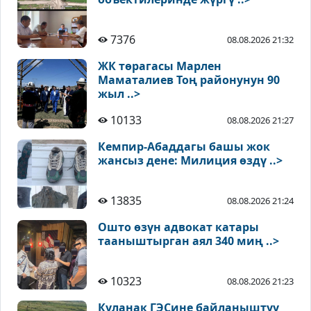
7376
08.08.2026 21:32
ЖК төрагасы Марлен
Маматалиев Тоң районунун 90
жыл ..>
10133
08.08.2026 21:27
Кемпир-Абаддагы башы жок
жансыз дене: Милиция өздү ..>
13835
08.08.2026 21:24
Ошто өзүн адвокат катары
тааныштырган аял 340 миң ..>
10323
08.08.2026 21:23
Куланак ГЭСине байланыштуу