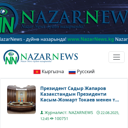
s - дүйнө назарында!
www.NazarNews.kg
NazarNews - 
Кыргызча
Русский
Президент Садыр Жапаров
Казакстандын Президенти
Касым-Жомарт Токаев менен тар
курамда сүйлөшүүлөрдү
жүргүздү
Журналист: NAZARNEWS
22.08.2025,
100751
12:45