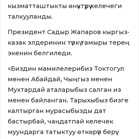
кызматташтыкты өнүктүрүү келечеги
талкууланды.
Президент Садыр Жапаров кыргыз-
казак элдеринин түпкү тамыры терең
экенин белгиледи.
«Биздин мамилелерибиз Токтогул
менен Абайдай, Чыңгыз менен
Мухтардай аталарыбыз салган из
менен байланган. Тарыхыбыз бизге
калтырган мурасыбызды дат
бастырбай, чаңдатпай келечек
муундарга татыктуу өткөрүп берүү