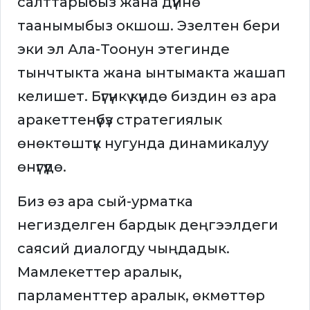
салттарыбыз жана дүйнө
таанымыбыз окшош. Эзелтен бери
эки эл Ала-Тоонун этегинде
тынчтыкта жана ынтымакта жашап
келишет. Бүгүнкү күндө биздин өз ара
аракеттенүүбүз стратегиялык
өнөктөштүк нугунда динамикалуу
өнүгүүдө.
Биз өз ара сый-урматка
негизделген бардык деңгээлдеги
саясий диалогду чыңдадык.
Мамлекеттер аралык,
парламенттер аралык, өкмөттөр