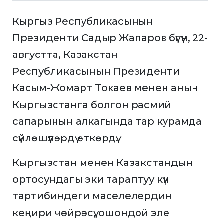
Кыргыз Республикасынын
Президенти Садыр Жапаров бүгүн, 22-
августта, Казакстан
Республикасынын Президенти
Касым-Жомарт Токаев менен анын
Кыргызстанга болгон расмий
сапарынын алкагында тар курамда
сүйлөшүүлөрдү өткөрдү.
Кыргызстан менен Казакстандын
ортосундагы эки тараптуу күн
тартибиндеги маселелердин
кеңири чөйрөсү, ошондой эле