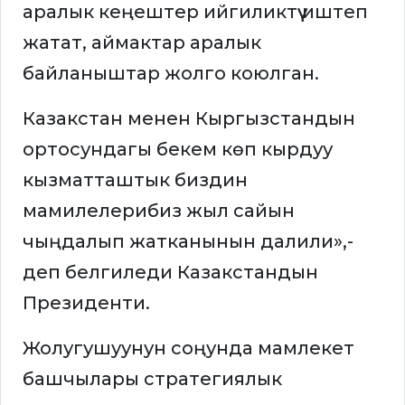
аралык кеңештер ийгиликтүү иштеп
жатат, аймактар аралык
байланыштар жолго коюлган.
Казакстан менен Кыргызстандын
ортосундагы бекем көп кырдуу
кызматташтык биздин
мамилелерибиз жыл сайын
чыңдалып жатканынын далили»,-
деп белгиледи Казакстандын
Президенти.
Жолугушуунун соңунда мамлекет
башчылары стратегиялык