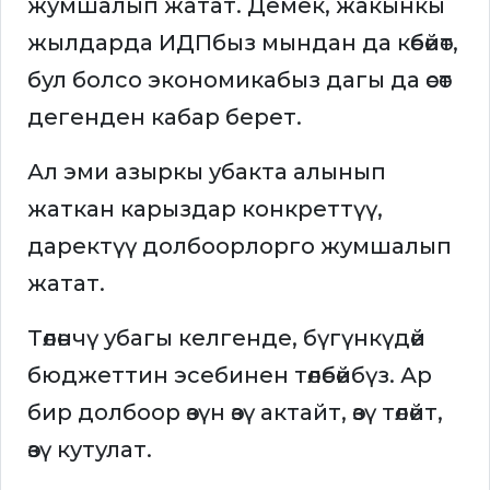
жумшалып жатат. Демек, жакынкы
жылдарда ИДПбыз мындан да көбөйөт,
бул болсо экономикабыз дагы да өсөт
дегенден кабар берет.
Ал эми азыркы убакта алынып
жаткан карыздар конкреттүү,
даректүү долбоорлорго жумшалып
жатат.
Төлөнчү убагы келгенде, бүгүнкүдөй
бюджеттин эсебинен төлөбөйбүз. Ар
бир долбоор өзүн өзү актайт, өзү төлөйт,
өзү кутулат.