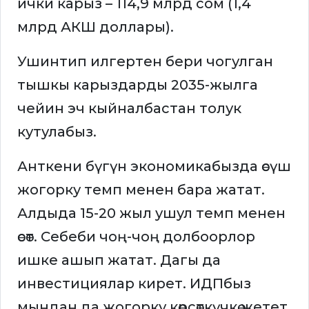
ички карыз – 114,9 млрд сом (1,4
млрд АКШ доллары).
Ушинтип илгертен бери чогулган
тышкы карыздарды 2035-жылга
чейин эч кыйналбастан толук
кутулабыз.
Анткени бүгүн экономикабызда өсүш
жогорку темп менен бара жатат.
Алдыда 15-20 жыл ушул темп менен
өсөт. Себеби чоң-чоң долбоорлор
ишке ашып жатат. Дагы да
инвестициялар кирет. ИДПбыз
мындан да жогорку көрсөткүчкө жетет.