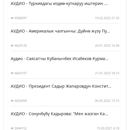
АУДИО - Түркиядагы издөө-куткаруу иштерин ...
4568297
19.02.2023 21:32
АУДИО - Америкалык чалгынчы: Дүйнө жүзү Пу...
4629129
24.01.2023 14:39
Аудио - Саясатчы Кубанычбек Исабеков Курма...
4664197
21.01.2023 18:15
АУДИО - Президент Садыр Жапаровдун Констит...
4626458
06.05.2022 13:15
АУДИО - Сонунбүбү Кадырова: “Мен жазган Ка...
5044152
15.09.2021 6:18