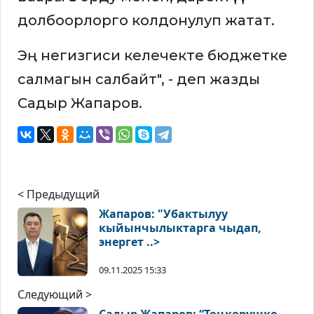
долбоорлорго колдонулуп жатат.
Эң негизгиси келечекте бюджетке
салмагын салбайт", - деп жазды
Садыр Жапаров.
< Предыдущий
Жапаров: "Убактылуу
кыйынчылыктарга чыдап,
энергет ..>
09.11.2025 15:33
Следующий >