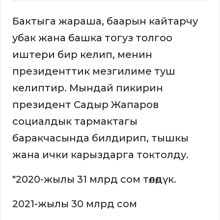
Бактыга жараша, баарын кайтарчу
убак жана башка тогуз толгоо
иштери бир келип, менин
президенттик мезгилиме туш
келиптир. Мындай пикирин
президент Садыр Жапаров
социалдык тармактагы
баракчасында билдирип, тышкы
жана ички карыздарга токтолду.
"2020-жылы 31 млрд сом төлөдүк.
2021-жылы 30 млрд сом