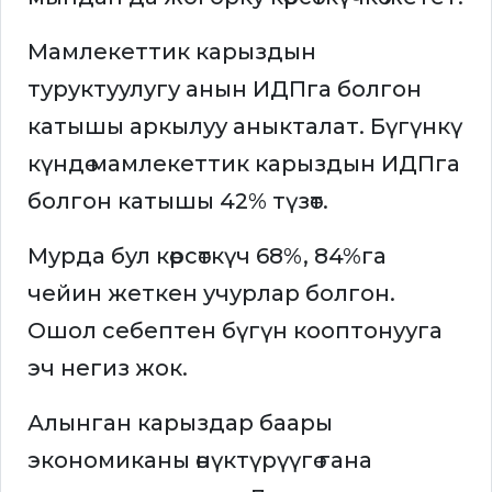
Мамлекеттик карыздын
туруктуулугу анын ИДПга болгон
катышы аркылуу аныкталат. Бүгүнкү
күндө мамлекеттик карыздын ИДПга
болгон катышы 42% түзөт.
Мурда бул көрсөткүч 68%, 84%га
чейин жеткен учурлар болгон.
Ошол себептен бүгүн кооптонууга
эч негиз жок.
Алынган карыздар баары
экономиканы өнүктүрүүгө гана