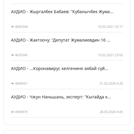
АУДИО - Жыргалбек Бабаев: “Кубанычбек Жума...
4665344
10.02.2021 23:17
АУДИО - Жактоочу: “Депутат Жумалиевдин 16 ...
4635340
10.02.2021 23:02
АУДИО - ...Коронавирус келгенине аябай сүй...
4690501
31.03.2020 4:20
АУДИО - Чжун Наньшань, эксперт: “Кытайда к...
4594979
28.03.2020 4:05