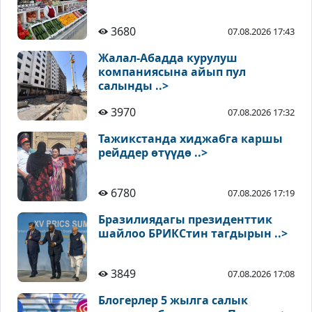
3680
07.08.2026 17:43
Жалал-Абадда курулуш
компаниясына айып пул
салынды ..>
3970
07.08.2026 17:32
Тажикстанда хиджабга каршы
рейддер өтүүдө ..>
6780
07.08.2026 17:19
Бразилиядагы президенттик
шайлоо БРИКСтин тагдырын ..>
3849
07.08.2026 17:08
Блогерлер 5 жылга салык