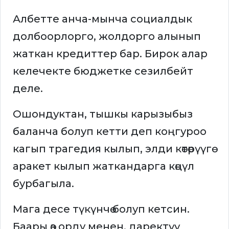
Албетте анча-мынча социалдык
долбоорлорго, жолдорго алынып
жаткан кредиттер бар. Бирок алар
келечекте бюджетке сезилбейт
деле.
Ошондуктан, тышкы карызыбыз
баланча болуп кетти деп коңгуроо
кагып трагедия кылып, элди көтөрүүгө
аракет кылып жаткандарга көңүл
бурбагыла.
Мага десе түкүнчө болуп кетсин.
Баары өз орду менен, даректүү