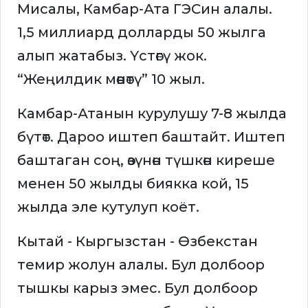
Мисалы, Камбар-Ата ГЭСин алалы.
1,5 миллиард долларды 50 жылга
алып жатабыз. Үстөгү жок.
“Жеңилдик мөөнөтү” 10 жыл.
Камбар-Атанын курулушу 7-8 жылда
бүтөт. Дароо иштеп баштайт. Иштеп
баштаган соң, өзүнөн түшкөн киреше
менен 50 жылды биякка кой, 15
жылда эле кутулуп коёт.
Кытай - Кыргызстан - Өзбекстан
темир жолун алалы. Бул долбоор
тышкы карыз эмес. Бул долбоор