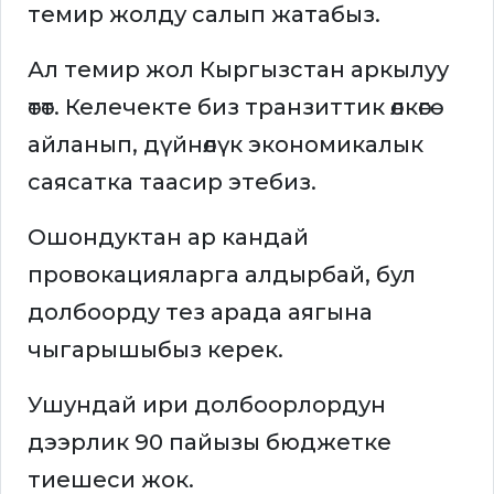
темир жолду салып жатабыз.
Ал темир жол Кыргызстан аркылуу
өтөт. Келечекте биз транзиттик өлкөгө
айланып, дүйнөлүк экономикалык
саясатка таасир этебиз.
Ошондуктан ар кандай
провокацияларга алдырбай, бул
долбоорду тез арада аягына
чыгарышыбыз керек.
Ушундай ири долбоорлордун
дээрлик 90 пайызы бюджетке
тиешеси жок.