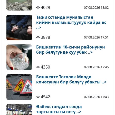
4029
07.08.2026 18:02
Тажикстанда мунапыстан
кийин кылмыштуулук кайра өс
..>
3878
07.08.2026 17:51
Бишкектин 10-кичи районунун
бир бөлүгүндө суу убак ..>
4350
07.08.2026 17:46
Бишкекте Тоголок Молдо
көчөсүнүн бир бөлүгү убакты ..>
4542
07.08.2026 17:43
Өзбекстандын соода
тартыштыгы өстү ..>