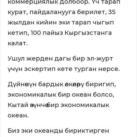
коммерциялык долбоор. Үч тарап
курат, пайдаланууга берилет, 35
жылдан кийин эки тарап чыгып
кетип, 100 пайыз Кыргызстанга
калат.
Ушул жерден дагы бир эл-журт
үчүн эскертип кете турган нерсе.
Дүйнөнүн бардык өлкөлөрү биригип,
экономикалык бир океан болсо,
Кытай өзүнчө бир экономикалык
океан.
Биз эки океанды бириктирген