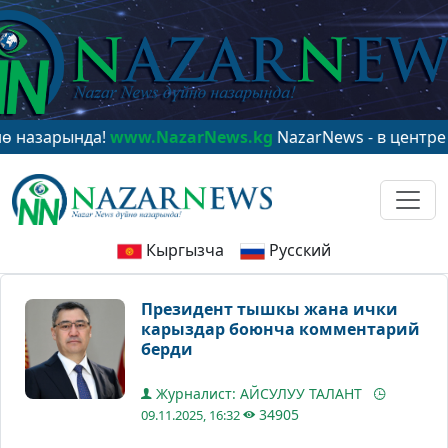
нда!
www.NazarNews.kg
NazarNews - в центре мировог
Кыргызча
Русский
Президент тышкы жана ички
карыздар боюнча комментарий
берди
Журналист: АЙСУЛУУ ТАЛАНТ
34905
09.11.2025, 16:32