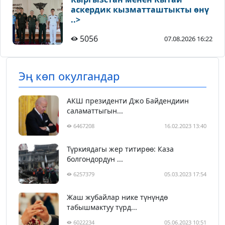
аскердик кызматташтыкты өнү
..>
5056
07.08.2026 16:22
Эң көп окулгандар
АКШ президенти Джо Байдендиин
саламаттыгын...
6467208
16.02.2023 13:40
Түркиядагы жер титирөө: Каза
болгондордун ...
6257379
05.03.2023 17:54
Жаш жубайлар нике түнүндө
табышмактуу түрд...
6022234
05.06.2023 10:51