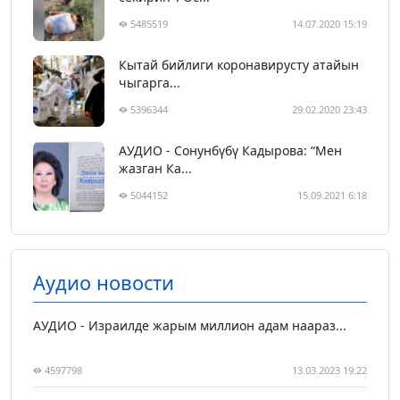
5485519
14.07.2020 15:19
Кытай бийлиги коронавирусту атайын
чыгарга...
5396344
29.02.2020 23:43
АУДИО - Сонунбүбү Кадырова: “Мен
жазган Ка...
5044152
15.09.2021 6:18
Аудио новости
АУДИО - Израилде жарым миллион адам наараз...
4597798
13.03.2023 19:22