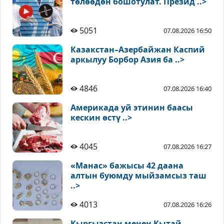
төлөөдөн бошотулат. Презид ..>
5051
07.08.2026 16:50
Казакстан–Азербайжан Каспий
аркылуу Борбор Азия ба ..>
4846
07.08.2026 16:40
Америкада уй этинин баасы
кескин өстү ..>
4045
07.08.2026 16:27
«Манас» бажысы 42 даана
алтын буюмду мыйзамсыз таш
..>
4013
07.08.2026 16:26
Кыргызстан менен Кытай