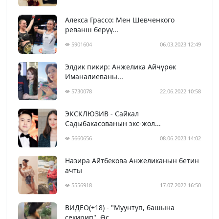
Алекса Грассо: Мен Шевченкого
реванш берүү...
5901604
06.03.2023 12:49
Элдик пикир: Анжелика Айчүрөк
Иманалиеваны...
5730078
22.06.2022 10:58
ЭКСКЛЮЗИВ - Сайкал
Садыбакасованын экс-жол...
5660656
08.06.2023 14:02
Назира Айтбекова Анжеликанын бетин
ачты
5556918
17.07.2022 16:50
ВИДЕО(+18) - "Муунтуп, башына
секирип". Өс...