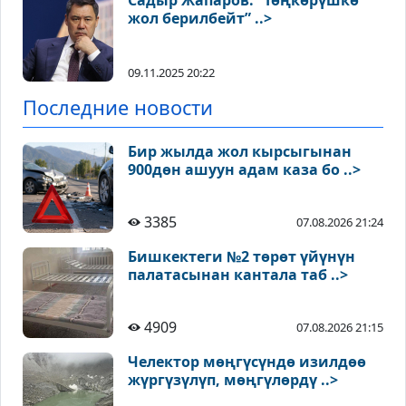
Садыр Жапаров: “Төңкөрүшкө
жол берилбейт” ..>
09.11.2025 20:22
Последние новости
Бир жылда жол кырсыгынан
900дөн ашуун адам каза бо ..>
3385
07.08.2026 21:24
Бишкектеги №2 төрөт үйүнүн
палатасынан кантала таб ..>
4909
07.08.2026 21:15
Челектор мөңгүсүндө изилдөө
жүргүзүлүп, мөңгүлөрдү ..>