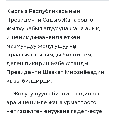
Кыргыз Республикасынын
Президенти Садыр Жапаровго
жылуу кабыл алуусуна жана ачык,
ишенимдүү маанайда өткөн
мазмундуу жолугушуу үчүн
ыраазычылыгымды билдирем,
деген пикирин Өзбекстандын
Президенти Шавкат Мирзиёевдин
кызы билдирди.
--- Жолугушууда биздин элдин өз
ара ишенимге жана урматтоого
негизделген өнүгүү жана гүлдөп-өсүүгө