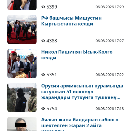
5399
06.08.2026 17:29
РФ башчысы Мишустин
Кыргызстанга келди
4388
06.08.2026 17:27
Никол Пашинян Ысык-Көлгө
келди
5351
06.08.2026 17:22
Орусия армиясынын курамында
согушкан 51 өлкөнүн
жарандары туткунга түшкөнү
айтылды
5754
06.08.2026 17:18
Аялын жана балдарын сабоого
шектелген жаран 2 айга