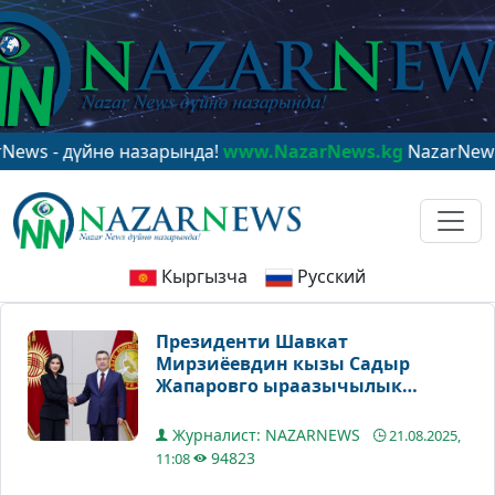
дүйнө назарында!
www.NazarNews.kg
NazarNews - в це
Кыргызча
Русский
Президенти Шавкат
Мирзиёевдин кызы Садыр
Жапаровго ыраазычылык
билдирди
Журналист: NAZARNEWS
21.08.2025,
94823
11:08