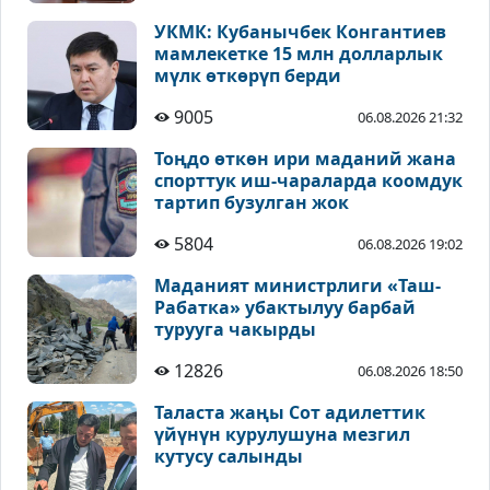
УКМК: Кубанычбек Конгантиев
мамлекетке 15 млн долларлык
мүлк өткөрүп берди
9005
06.08.2026 21:32
Тоңдо өткөн ири маданий жана
спорттук иш-чараларда коомдук
тартип бузулган жок
5804
06.08.2026 19:02
Маданият министрлиги «Таш-
Рабатка» убактылуу барбай
турууга чакырды
12826
06.08.2026 18:50
Таласта жаңы Сот адилеттик
үйүнүн курулушуна мезгил
кутусу салынды