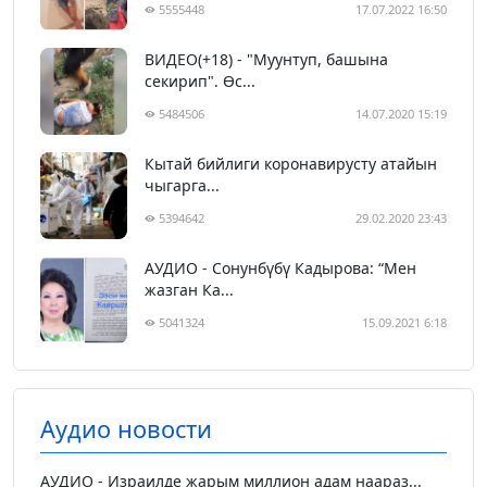
5555448
17.07.2022 16:50
ВИДЕО(+18) - "Муунтуп, башына
секирип". Өс...
5484506
14.07.2020 15:19
Кытай бийлиги коронавирусту атайын
чыгарга...
5394642
29.02.2020 23:43
АУДИО - Сонунбүбү Кадырова: “Мен
жазган Ка...
5041324
15.09.2021 6:18
Аудио новости
АУДИО - Израилде жарым миллион адам наараз...