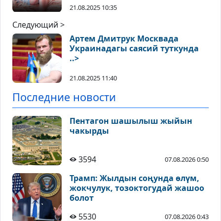
21.08.2025 10:35
Следующий >
Артем Дмитрук Москвада
Украинадагы саясий туткунда
..>
21.08.2025 11:40
Последние новости
Пентагон шашылыш жыйын
чакырды
3594
07.08.2026 0:50
Трамп: Жылдын соңунда өлүм,
жокчулук, тозоктогудай жашоо
болот
5530
07.08.2026 0:43