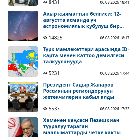
8431
06.08.2026 18:41
Акыр кыяматтын белгиси: 12-
августта асманда үч
астрономиялык кубулуш бир
учурда байкалат
14825
06.08.2026 18:17
Түрк мамлекеттери арасында ID-
карта менен каттоо демилгеси
талкууланууда
5231
06.08.2026 17:44
Президент Садыр Жапаров
Россиянын региондорунун
жетекчилерин кабыл алды
5537
06.08.2026 17:33
Хаменеи кеңсеси Пезешкиан
тууралуу тараган
маалыматтарды четке какты