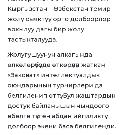
Кыргызстан – Өзбекстан темир
жолу сыяктуу орто долбоорлор
аркылуу дагы бир жолу
тастыкталууда.
Жолугушуунун алкагында
өлкөлөрүбүздө өткөрүлүп жаткан
«Заковат» интеллектуалдык
оюндарынын турнирлери да
белгиленип өттү. Бул жаштардын
достук байланышын чыңдоого
өбөлгө түзгөн абдан ийгиликтүү
долбоор экени баса белгиленди.