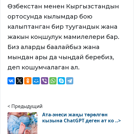
Өзбекстан менен Кыргызстандын
ортосунда кылымдар бою
калыптанган бир туугандык жана
жакын коңшулук мамилелери бар.
Биз аларды баалайбыз жана
мындан ары да чыңдай беребиз,
деп кошумчалаган ал.
< Предыдущий
Ата-энеси жаңы төрөлгөн
кызына ChatGPT деген ат ко ..>