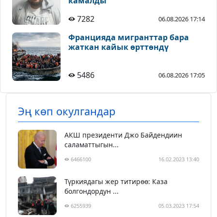
камалды
7282
06.08.2026 17:14
Францияда мигранттар бара
жаткан кайык өрттөндү
5486
06.08.2026 17:05
Эң көп окулгандар
АКШ президенти Джо Байдендиин
саламаттыгын...
6466100
16.02.2023 13:40
Түркиядагы жер титирөө: Каза
болгондордун ...
6255939
05.03.2023 17:54