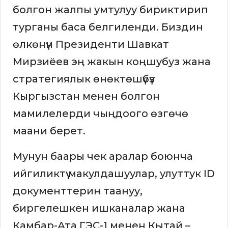
болгон жалпы умтулуу бириктирип
турганы баса белгиленди. Биздин
өлкөнүн Президенти Шавкат
Мирзиёев эң жакын коңшубуз жана
стратегиялык өнөктөшүбүз
Кыргызстан менен болгон
мамилелерди чыңдоого өзгөчө
маани берет.
Мунун баары чек аралар боюнча
ийгиликтүү макулдашуулар, улуттук ID
документтерин таануу,
биргелешкен ишканалар жана
Камбар-Ата ГЭС-1 менен Кытай –