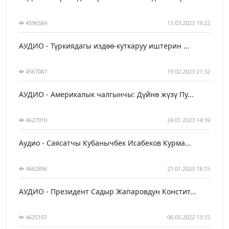
4596584
13.03.2023 19:22
АУДИО - Түркиядагы издөө-куткаруу иштерин ...
4567087
19.02.2023 21:32
АУДИО - Америкалык чалгынчы: Дүйнө жүзү Пу...
4627910
24.01.2023 14:39
Аудио - Саясатчы Кубанычбек Исабеков Курма...
4662896
21.01.2023 18:15
АУДИО - Президент Садыр Жапаровдун Констит...
4625107
06.05.2022 13:15