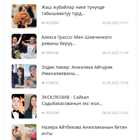
Жаш жубайлар нике түнүндө
табышмактуу түрд...
6020806
05.06.2023 10:51
Алекса Грассо: Мен Шевченкого
реванш берүү...
5900146
06.03.2023 12:49
Элдик пикир: Анжелика Айчүрөк
Иманалиеваны...
5728632
22.06.2022 10:58
ЭКСКЛЮЗИВ - Сайкал
Садыбакасованын экс-жол...
5659240
08.06.2023 14:02
Назира Айтбекова Анжеликанын бетин
ачты