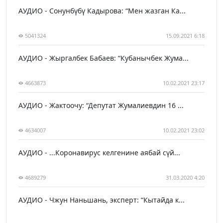
АУДИО - Сонунбүбү Кадырова: “Мен жазган Ка...
5041324
15.09.2021 6:18
АУДИО - Жыргалбек Бабаев: “Кубанычбек Жума...
4663873
10.02.2021 23:17
АУДИО - Жактоочу: “Депутат Жумалиевдин 16 ...
4634007
10.02.2021 23:02
АУДИО - ...Коронавирус келгенине аябай сүй...
4689279
31.03.2020 4:20
АУДИО - Чжун Наньшань, эксперт: “Кытайда к...