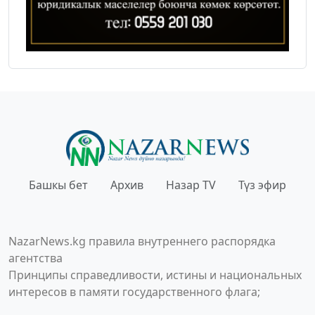
Башкы бет
Архив
Назар TV
Түз эфир
NazarNews.kg правила внутреннего распорядка
агентства
Принципы справедливости, истины и национальных
интересов в памяти государственного флага;