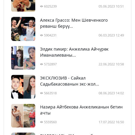
6025239
05.06.2023 10:51
Алекса Грассо: Мен Шевченкого
реванш берүү...
5904231
06.03.2023 12:49
Элдик пикир: Анжелика Айчүрөк
Иманалиеваны...
5732897
22.06.2022 10:58
ЭКСКЛЮЗИВ - Сайкал
Садыбакасованын экс-жол...
5663518
08.06.2023 14:02
Назира Айтбекова Анжеликанын бетин
ачты
5559560
17.07.2022 16:50