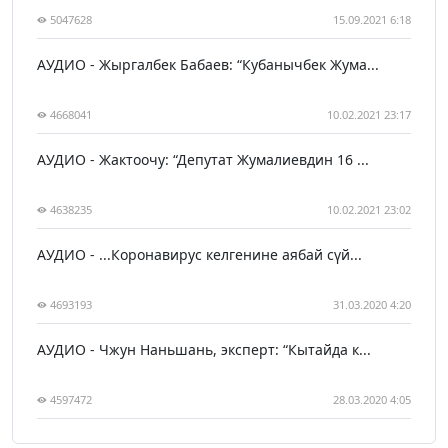
5047628
15.09.2021 6:18
АУДИО - Жыргалбек Бабаев: “Кубанычбек Жума...
4668041
10.02.2021 23:17
АУДИО - Жактоочу: “Депутат Жумалиевдин 16 ...
4638235
10.02.2021 23:02
АУДИО - ...Коронавирус келгенине аябай сүй...
4693193
31.03.2020 4:20
АУДИО - Чжун Наньшань, эксперт: “Кытайда к...
4597472
28.03.2020 4:05