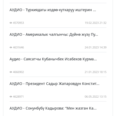
АУДИО - Түркиядагы издөө-куткаруу иштерин ...
4570953
19.02.2023 21:32
АУДИО - Америкалык чалгынчы: Дүйнө жүзү Пу...
4631646
24.01.2023 14:39
Аудио - Саясатчы Кубанычбек Исабеков Курма...
4666902
21.01.2023 18:15
АУДИО - Президент Садыр Жапаровдун Констит...
4628971
06.05.2022 13:15
АУДИО - Сонунбүбү Кадырова: “Мен жазган Ка...