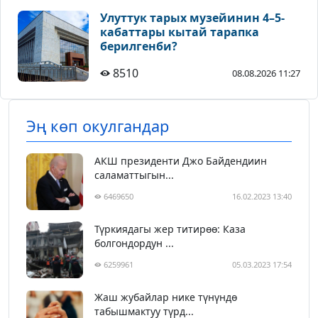
Улуттук тарых музейинин 4–5-
кабаттары кытай тарапка
берилгенби?
8510
08.08.2026 11:27
Эң көп окулгандар
АКШ президенти Джо Байдендиин
саламаттыгын...
6469650
16.02.2023 13:40
Түркиядагы жер титирөө: Каза
болгондордун ...
6259961
05.03.2023 17:54
Жаш жубайлар нике түнүндө
табышмактуу түрд...