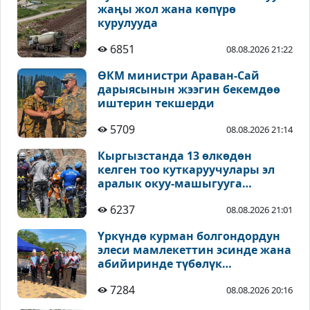
жаңы жол жана көпүрө
курулууда
6851
08.08.2026 21:22
ӨКМ министри Араван-Сай
дарыясынын жээгин бекемдөө
иштерин текшерди
5709
08.08.2026 21:14
Кыргызстанда 13 өлкөдөн
келген тоо куткаруучулары эл
аралык окуу-машыгууга
катышууда
6237
08.08.2026 21:01
Үркүндө курман болгондордун
элеси мамлекеттин эсинде жана
абийиринде түбөлүк
сакталышы зарыл - Койчиев
7284
08.08.2026 20:16