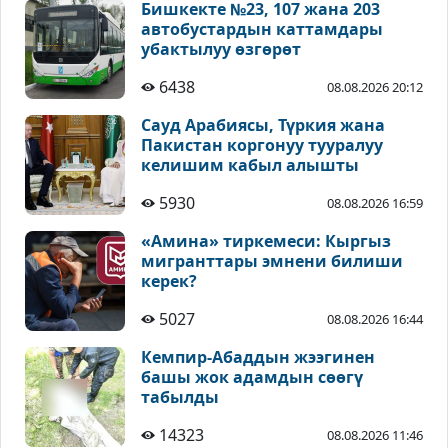
Бишкекте №23, 107 жана 203
автобустардын каттамдары
убактылуу өзгөрөт
6438
08.08.2026 20:12
Сауд Арабиясы, Түркия жана
Пакистан коргонуу тууралуу
келишим кабыл алышты
5930
08.08.2026 16:59
«Амина» тиркемеси: Кыргыз
мигранттары эмнени билиши
керек?
5027
08.08.2026 16:44
Кемпир-Абаддын жээгинен
башы жок адамдын сөөгү
табылды
14323
08.08.2026 11:46