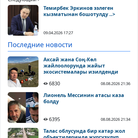
Темирбек Эркинов ээлеген
кызматынан бошотулду ..>
09.04.2026 17:27
Последние новости
Аксай жана Соң-Көл
жайлоолорунда жайыт
экосистемалары изилденди
6830
08.08.2026 21:36
Лионель Мессинин атасы каза
болду
6395
08.08.2026 21:34
Талас облусунда бир катар жол
объектилеринде жүргүзүлүп