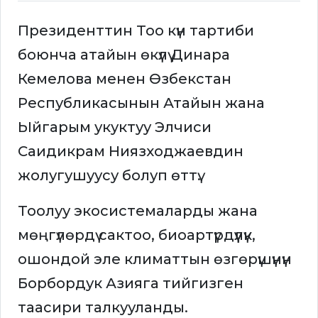
Президенттин Тоо күн тартиби
боюнча атайын өкүлү Динара
Кемелова менен Өзбекстан
Республикасынын Атайын жана
Ыйгарым укуктуу Элчиси
Саидикрам Ниязходжаевдин
жолугушуусу болуп өттү.
Тоолуу экосистемаларды жана
мөңгүлөрдү сактоо, биоартүрдүүлүк,
ошондой эле климаттын өзгөрүшүнүн
Борбордук Азияга тийгизген
таасири талкууланды.