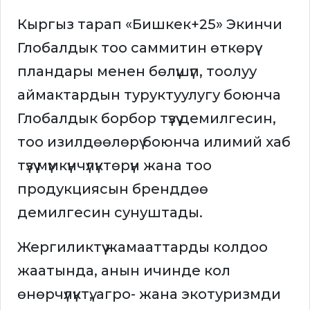
Кыргыз тарап «Бишкек+25» Экинчи
Глобалдык тоо саммитин өткөрүү
пландары менен бөлүшүп, тоолуу
аймактардын туруктуулугу боюнча
Глобалдык борбор түзүү демилгесин,
тоо изилдөөлөрү боюнча илимий хаб
түзүү мүмкүнчүлүктөрүн жана тоо
продукциясын бренддөө
демилгесин сунуштады.
Жергиликтүү жамааттарды колдоо
жаатында, анын ичинде кол
өнөрчүлүктү, агро- жана экотуризмди