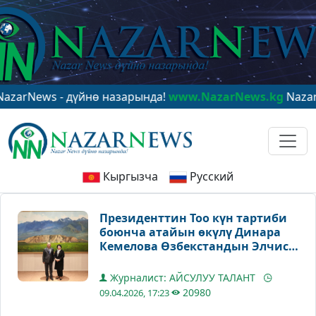
s - дүйнө назарында!
www.NazarNews.kg
NazarNews - 
Кыргызча
Русский
Президенттин Тоо күн тартиби
боюнча атайын өкүлү Динара
Кемелова Өзбекстандын Элчиси
Саидикрам Ниязходжаев менен
жолугушту
Журналист: АЙСУЛУУ ТАЛАНТ
20980
09.04.2026, 17:23