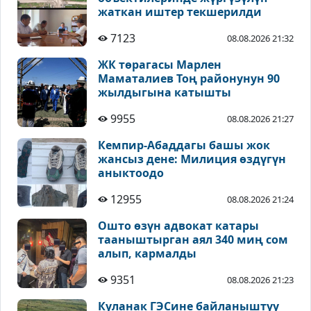
жаткан иштер текшерилди
7123
08.08.2026 21:32
ЖК төрагасы Марлен
Маматалиев Тоң районунун 90
жылдыгына катышты
9955
08.08.2026 21:27
Кемпир-Абаддагы башы жок
жансыз дене: Милиция өздүгүн
аныктоодо
12955
08.08.2026 21:24
Ошто өзүн адвокат катары
тааныштырган аял 340 миң сом
алып, кармалды
9351
08.08.2026 21:23
Куланак ГЭСине байланыштуу