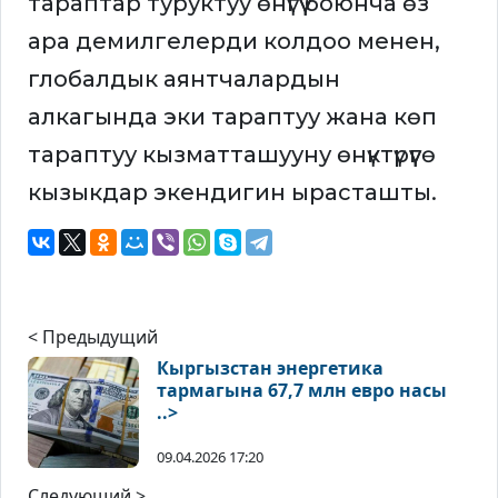
тараптар туруктуу өнүгүү боюнча өз
ара демилгелерди колдоо менен,
глобалдык аянтчалардын
алкагында эки тараптуу жана көп
тараптуу кызматташууну өнүктүрүүгө
кызыкдар экендигин ырасташты.
< Предыдущий
Кыргызстан энергетика
тармагына 67,7 млн евро насы
..>
09.04.2026 17:20
Следующий >