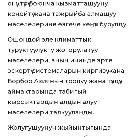
өнүктүрүү боюнча кызматташууну
кеңейтүү жана тажрыйба алмашуу
маселелерине өзгөчө көңүл бурулду.
Ошондой эле климаттык
туруктуулукту жогорулатуу
маселелери, анын ичинде эрте
эскертүү системаларын киргизүү жана
Борбор Азиянын тоолуу жана түздүк
аймактарында табигый
кырсыктардын алдын алуу
маселелери талкууланды.
Жолугушуунун жыйынтыгында