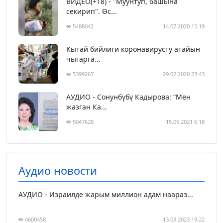
ВИДЕО(+18) - "Муунтуп, башына
секирип". Өс...
5488042
14.07.2020 15:19
Кытай бийлиги коронавирусту атайын
чыгарга...
5399267
29.02.2020 23:43
АУДИО - Сонунбүбү Кадырова: “Мен
жазган Ка...
5047628
15.09.2021 6:18
Аудио новости
АУДИО - Израилде жарым миллион адам наараз...
4600458
13.03.2023 19:22