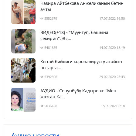
Назира Айтбекова Анжеликанын бетин
ачты
5552679
17.07.2022 16:50
ВИДЕО(+18) - "Муунтуп, башына
секирип". Өс...
5481685
14.07.2020 15:19
Кытай бийлиги коронавирусту атайын
чыгарга...
5392606
29.02.2020 23:43
АУДИО - Сонунбүбү Кадырова: “Мен
жазган Ка...
5036168
15.09.2021 6:18
Аудио новости