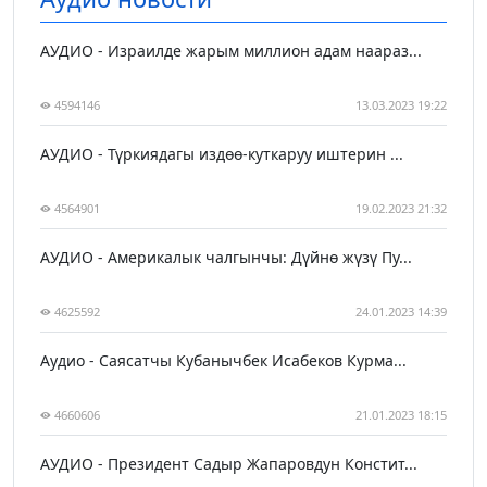
АУДИО - Израилде жарым миллион адам наараз...
4594146
13.03.2023 19:22
АУДИО - Түркиядагы издөө-куткаруу иштерин ...
4564901
19.02.2023 21:32
АУДИО - Америкалык чалгынчы: Дүйнө жүзү Пу...
4625592
24.01.2023 14:39
Аудио - Саясатчы Кубанычбек Исабеков Курма...
4660606
21.01.2023 18:15
АУДИО - Президент Садыр Жапаровдун Констит...