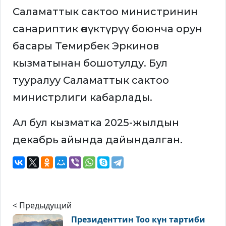
Саламаттык сактоо министринин
санариптик өнүктүрүү боюнча орун
басары Темирбек Эркинов
кызматынан бошотулду. Бул
тууралуу Саламаттык сактоо
министрлиги кабарлады.
Ал бул кызматка 2025-жылдын
декабрь айында дайындалган.
< Предыдущий
Президенттин Тоо күн тартиби