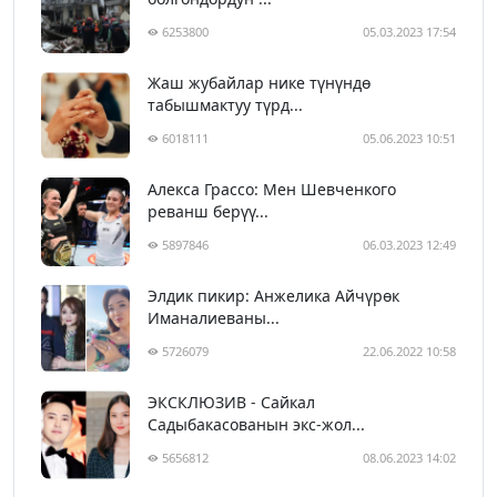
6253800
05.03.2023 17:54
Жаш жубайлар нике түнүндө
табышмактуу түрд...
6018111
05.06.2023 10:51
Алекса Грассо: Мен Шевченкого
реванш берүү...
5897846
06.03.2023 12:49
Элдик пикир: Анжелика Айчүрөк
Иманалиеваны...
5726079
22.06.2022 10:58
ЭКСКЛЮЗИВ - Сайкал
Садыбакасованын экс-жол...
5656812
08.06.2023 14:02