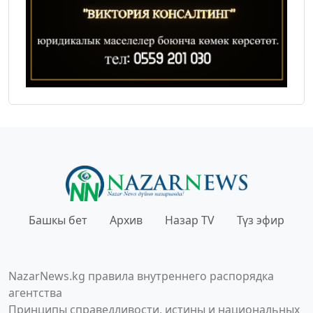
Башкы бет
Архив
Назар TV
Түз эфир
NazarNews.kg правила внутреннего распорядка
агентства
Принципы справедливости, истины и национальных