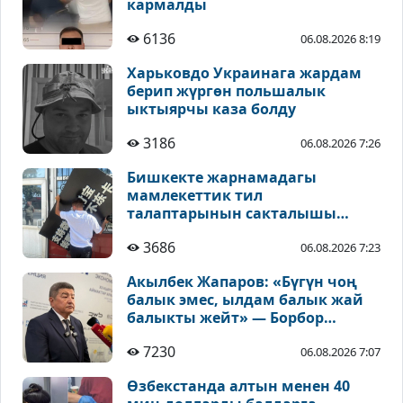
кармалды
6136
06.08.2026 8:19
Харьковдо Украинага жардам
берип жүргөн польшалык
ыктыярчы каза болду
3186
06.08.2026 7:26
Бишкекте жарнамадагы
мамлекеттик тил
талаптарынын сакталышы
текшерилүүдө
3686
06.08.2026 7:23
Акылбек Жапаров: «Бүгүн чоң
балык эмес, ылдам балык жай
балыкты жейт» — Борбор
Азиядагы чакырыктар тууралуу
7230
06.08.2026 7:07
Өзбекстанда алтын менен 40