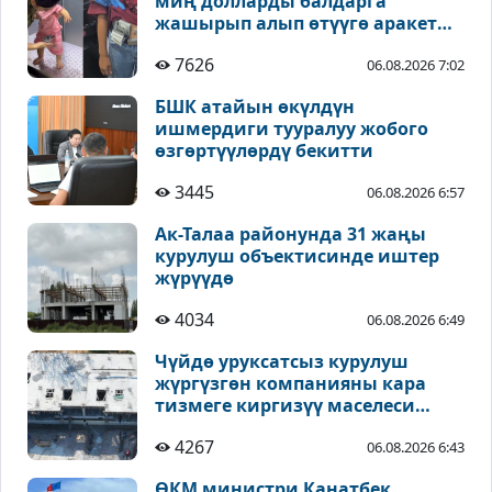
миң долларды балдарга
жашырып алып өтүүгө аракет
кылышкан
7626
06.08.2026 7:02
БШК атайын өкүлдүн
ишмердиги тууралуу жобого
өзгөртүүлөрдү бекитти
3445
06.08.2026 6:57
Ак-Талаа районунда 31 жаңы
курулуш объектисинде иштер
жүрүүдө
4034
06.08.2026 6:49
Чүйдө уруксатсыз курулуш
жүргүзгөн компанияны кара
тизмеге киргизүү маселеси
каралууда
4267
06.08.2026 6:43
ӨКМ министри Канатбек