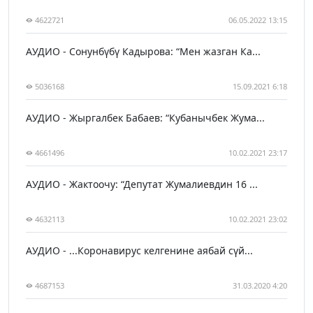
4622721
06.05.2022 13:15
АУДИО - Сонунбүбү Кадырова: “Мен жазган Ка...
5036168
15.09.2021 6:18
АУДИО - Жыргалбек Бабаев: “Кубанычбек Жума...
4661496
10.02.2021 23:17
АУДИО - Жактоочу: “Депутат Жумалиевдин 16 ...
4632113
10.02.2021 23:02
АУДИО - ...Коронавирус келгенине аябай сүй...
4687153
31.03.2020 4:20