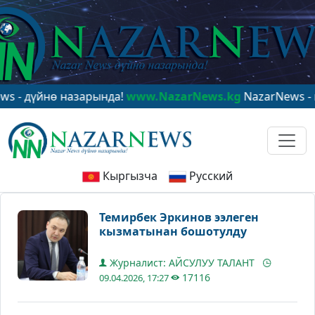
үйнө назарында!
www.NazarNews.kg
NazarNews - в цен
Кыргызча
Русский
Темирбек Эркинов ээлеген
кызматынан бошотулду
Журналист: АЙСУЛУУ ТАЛАНТ
17116
09.04.2026, 17:27