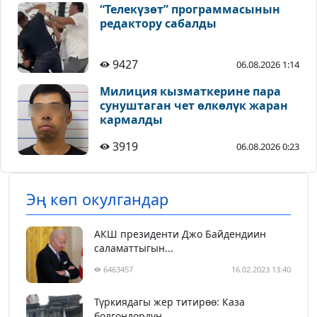
“Телекүзөт” программасынын
редактору сабалды
9427
06.08.2026 1:14
Милиция кызматкерине пара
сунуштаган чет өлкөлүк жаран
кармалды
3919
06.08.2026 0:23
Эң көп окулгандар
АКШ президенти Джо Байдендиин
саламаттыгын...
6463457
16.02.2023 13:40
Түркиядагы жер титирөө: Каза
болгондордун ...