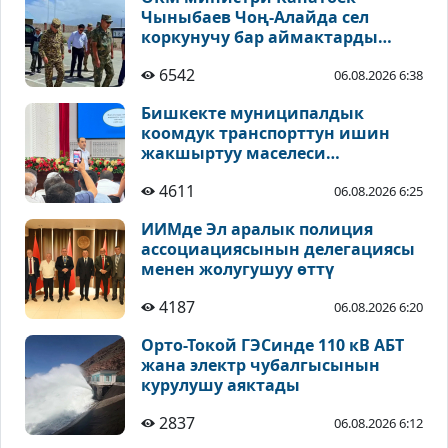
Чыныбаев Чоң-Алайда сел
коркунучу бар аймактарды
текшерди
6542
06.08.2026 6:38
Бишкекте муниципалдык
коомдук транспорттун ишин
жакшыртуу маселеси
талкууланды
4611
06.08.2026 6:25
ИИМде Эл аралык полиция
ассоциациясынын делегациясы
менен жолугушуу өттү
4187
06.08.2026 6:20
Орто-Токой ГЭСинде 110 кВ АБТ
жана электр чубалгысынын
курулушу аяктады
2837
06.08.2026 6:12