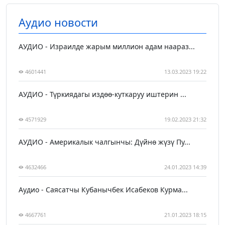
Аудио новости
АУДИО - Израилде жарым миллион адам наараз...
4601441
13.03.2023 19:22
АУДИО - Түркиядагы издөө-куткаруу иштерин ...
4571929
19.02.2023 21:32
АУДИО - Америкалык чалгынчы: Дүйнө жүзү Пу...
4632466
24.01.2023 14:39
Аудио - Саясатчы Кубанычбек Исабеков Курма...
4667761
21.01.2023 18:15