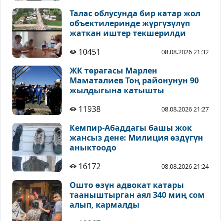
Талас облусунда бир катар жол
объектилеринде жүргүзүлүп
жаткан иштер текшерилди
10451
08.08.2026 21:32
ЖК төрагасы Марлен
Маматалиев Тоң районунун 90
жылдыгына катышты
11938
08.08.2026 21:27
Кемпир-Абаддагы башы жок
жансыз дене: Милиция өздүгүн
аныктоодо
16172
08.08.2026 21:24
Ошто өзүн адвокат катары
тааныштырган аял 340 миң сом
алып, кармалды