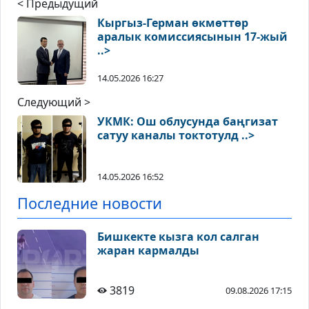
< Предыдущий
Кыргыз-Герман өкмөттөр
аралык комиссиясынын 17-жый
..>
14.05.2026 16:27
Следующий >
УКМК: Ош облусунда баңгизат
сатуу каналы токтотулд ..>
14.05.2026 16:52
Последние новости
Бишкекте кызга кол салган
жаран кармалды
3819
09.08.2026 17:15