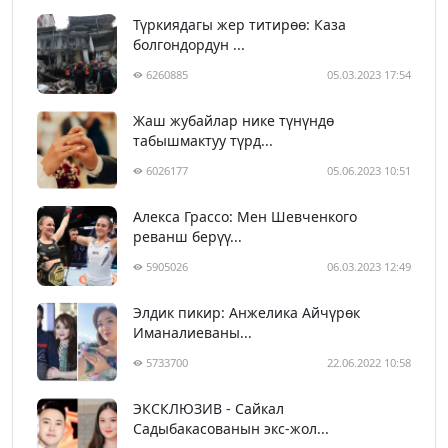
Түркиядагы жер титирөө: Каза
болгондордун ...
6260885
05.03.2023 17:54
Жаш жубайлар нике түнүндө
табышмактуу түрд...
6026177
05.06.2023 10:51
Алекса Грассо: Мен Шевченкого
реванш берүү...
5905026
06.03.2023 12:49
Элдик пикир: Анжелика Айчүрөк
Иманалиеваны...
5733700
22.06.2022 10:58
ЭКСКЛЮЗИВ - Сайкал
Садыбакасованын экс-жол...