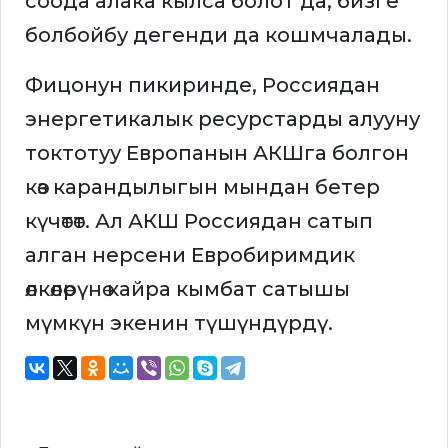
соода алака кылса болот да, бизге
болбойбу дегенди да кошмчалады.
Фицонун пикиринде, Россиядан
энергетикалык ресурстарды алууну
токтотуу Европанын АКШга болгон
көз карандылыгын мындан бетер
күчөтөт. Ал АКШ Россиядан сатып
алган нерсени Евробиримдик
өлкөлөрүнө кайра кымбат сатышы
мүмкүн экенин түшүндүрдү.