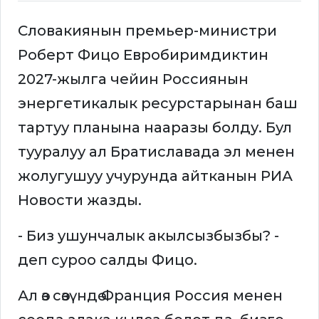
Словакиянын премьер-министри
Роберт Фицо Евробиримдиктин
2027-жылга чейин Россиянын
энергетикалык ресурстарынан баш
тартуу планына нааразы болду. Бул
тууралуу ал Братиславада эл менен
жолугушуу учурунда айтканын РИА
Новости жазды.
- Биз ушунчалык акылсызбызбы? -
деп суроо салды Фицо.
Ал өз сөзүндө Франция Россия менен