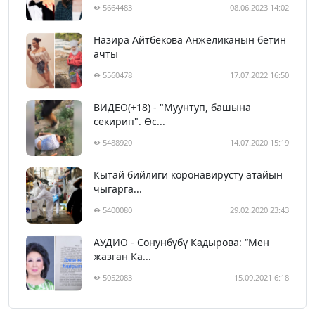
5664483
08.06.2023 14:02
Назира Айтбекова Анжеликанын бетин
ачты
5560478
17.07.2022 16:50
ВИДЕО(+18) - "Муунтуп, башына
секирип". Өс...
5488920
14.07.2020 15:19
Кытай бийлиги коронавирусту атайын
чыгарга...
5400080
29.02.2020 23:43
АУДИО - Сонунбүбү Кадырова: “Мен
жазган Ка...
5052083
15.09.2021 6:18