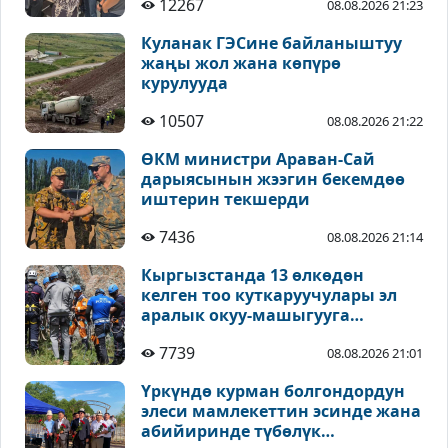
12267
08.08.2026 21:23
Куланак ГЭСине байланыштуу
жаңы жол жана көпүрө
курулууда
10507
08.08.2026 21:22
ӨКМ министри Араван-Сай
дарыясынын жээгин бекемдөө
иштерин текшерди
7436
08.08.2026 21:14
Кыргызстанда 13 өлкөдөн
келген тоо куткаруучулары эл
аралык окуу-машыгууга
катышууда
7739
08.08.2026 21:01
Үркүндө курман болгондордун
элеси мамлекеттин эсинде жана
абийиринде түбөлүк