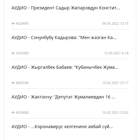
АУДИО - Президент Садыр Жапаровдун Констит...
4629995
06.05.2022 13:15
АУДИО - Сонунбүбү Кадырова: “Мен жазган Ка...
5052083
15.09.2021 6:18
АУДИО - Жыргалбек Бабаев: “Кубанычбек Жума...
4669180
10.02.2021 23:17
АУДИО - Жактоочу: “Депутат Жумалиевдин 16 ...
4639080
10.02.2021 23:02
АУДИО - ...Коронавирус келгенине аябай сүй...