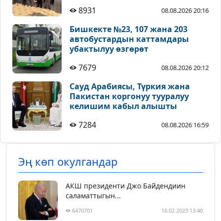
сакталышы зарыл - Койчиев
8931
08.08.2026 20:16
Бишкекте №23, 107 жана 203
автобустардын каттамдары
убактылуу өзгөрөт
7679
08.08.2026 20:12
Сауд Арабиясы, Түркия жана
Пакистан коргонуу тууралуу
келишим кабыл алышты
7284
08.08.2026 16:59
Эң көп окулгандар
АКШ президенти Джо Байдендиин
саламаттыгын...
6470701
16.02.2023 13:40