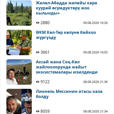
Жалал-Абадда жапайы кара
куурай өсүмдүктөрү жок
кылынды»
2880
09.08.2026 16:26
ӨКМ Көл-Төр көлүнө байкоо
жүргүздү
3661
09.08.2026 16:05
Аксай жана Соң-Көл
жайлоолорунда жайыт
экосистемалары изилденди
9122
08.08.2026 21:36
Лионель Мессинин атасы каза
болду
8059
08.08.2026 21:34