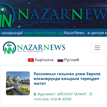
рында!
www.NazarNews.kg
NazarNews - в центре миров
Кыргызча
Русский
Россиянын газынан улам Европа
өлкөлөрүндө ажырым тереңдеп
жатат
Журналист: АЙСУЛУУ ТАЛАНТ
30590
14.05.2026, 16:39