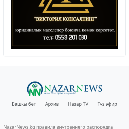
Башкы бет
Архив
Назар TV
Түз эфир
NazarNews.kg правила внутреннего распорядка