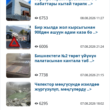
кабаттары кытай тарапк ..>
6753
08.08.2026 11:27
Бир жылда жол кырсыгынан
900дөн ашуун адам каза бо ..>
6006
07.08.2026 21:24
Бишкектеги №2 төрөт үйүнүн
палатасынан кантала таб ..>
7738
07.08.2026 21:15
Челектор мөңгүсүндө изилдөө
жүргүзүлүп, мөңгүлөрдү ..>
6295
07.08.2026 18:02