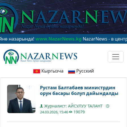
зарында!
www.NazarNews.kg
NazarNews - в центре мир
Кыргызча
Русский
Рустам Балтабаев министрдин
орун басары болуп дайындалды
Журналист: АЙСУЛУУ ТАЛАНТ
19079
24.03.2026, 15:46