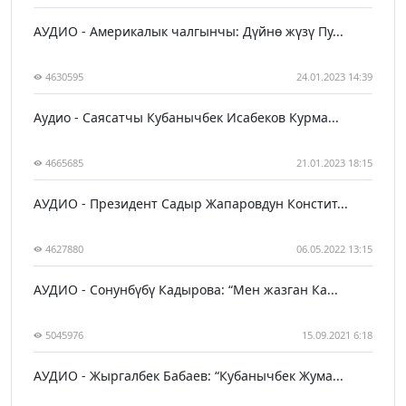
АУДИО - Америкалык чалгынчы: Дүйнө жүзү Пу...
4630595
24.01.2023 14:39
Аудио - Саясатчы Кубанычбек Исабеков Курма...
4665685
21.01.2023 18:15
АУДИО - Президент Садыр Жапаровдун Констит...
4627880
06.05.2022 13:15
АУДИО - Сонунбүбү Кадырова: “Мен жазган Ка...
5045976
15.09.2021 6:18
АУДИО - Жыргалбек Бабаев: “Кубанычбек Жума...