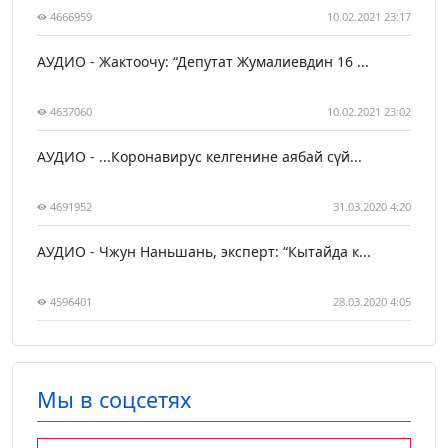
4666959
10.02.2021 23:17
АУДИО - Жактоочу: “Депутат Жумалиевдин 16 ...
4637060
10.02.2021 23:02
АУДИО - ...Коронавирус келгенине аябай сүй...
4691952
31.03.2020 4:20
АУДИО - Чжун Наньшань, эксперт: “Кытайда к...
4596401
28.03.2020 4:05
Мы в соцсетях