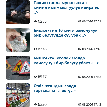
Тажикстанда мунапыстан
кийин кылмыштуулук кайра өс
..>
6258
07.08.2026 17:51
Бишкектин 10-кичи районунун
бир бөлүгүндө суу убак ..>
6378
07.08.2026 17:46
Бишкекте Тоголок Молдо
көчөсүнүн бир бөлүгү убакты ..>
6997
07.08.2026 17:43
Өзбекстандын соода
тартыштыгы өстү ..>
6330
07.08.2026 17:43