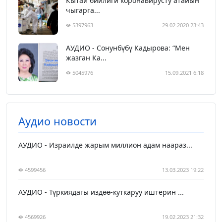
Кытай бийлиги коронавирусту атайын
чыгарга...
5397963
29.02.2020 23:43
АУДИО - Сонунбүбү Кадырова: “Мен
жазган Ка...
5045976
15.09.2021 6:18
Аудио новости
АУДИО - Израилде жарым миллион адам наараз...
4599456
13.03.2023 19:22
АУДИО - Түркиядагы издөө-куткаруу иштерин ...
4569926
19.02.2023 21:32