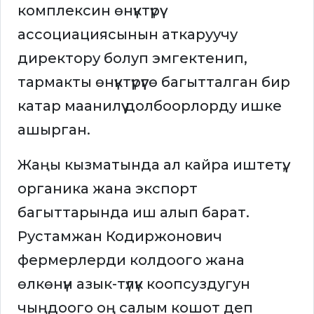
комплексин өнүктүрүү
ассоциациясынын аткаруучу
директору болуп эмгектенип,
тармакты өнүктүрүүгө багытталган бир
катар маанилүү долбоорлорду ишке
ашырган.
Жаңы кызматында ал кайра иштетүү,
органика жана экспорт
багыттарында иш алып барат.
Рустамжан Кодиржонович
фермерлерди колдоого жана
өлкөнүн азык-түлүк коопсуздугун
чыңдоого оң салым кошот деп