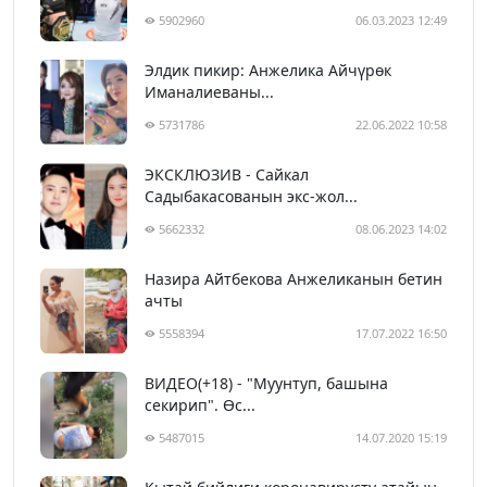
5902960
06.03.2023 12:49
Элдик пикир: Анжелика Айчүрөк
Иманалиеваны...
5731786
22.06.2022 10:58
ЭКСКЛЮЗИВ - Сайкал
Садыбакасованын экс-жол...
5662332
08.06.2023 14:02
Назира Айтбекова Анжеликанын бетин
ачты
5558394
17.07.2022 16:50
ВИДЕО(+18) - "Муунтуп, башына
секирип". Өс...
5487015
14.07.2020 15:19