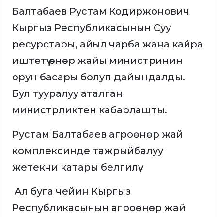
Балтабаев Рустам Кодиржонович
Кыргыз Республикасынын Суу
ресурстары, айыл чарба жана кайра
иштетүү өнөр жайы министринин
орун басары болуп дайындалды.
Бул тууралуу аталган
министрликтен кабарлашты.
Рустам Балтабаев агроөнөр жай
комплексинде тажрыйбалуу
жетекчи катары белгилүү.
Ал буга чейин Кыргыз
Республикасынын агроөнөр жай