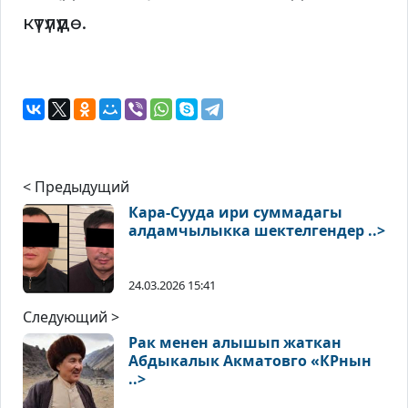
күтүлүүдө.
< Предыдущий
Кара-Сууда ири суммадагы
алдамчылыкка шектелгендер ..>
24.03.2026 15:41
Следующий >
Рак менен алышып жаткан
Абдыкалык Акматовго «КРнын
..>