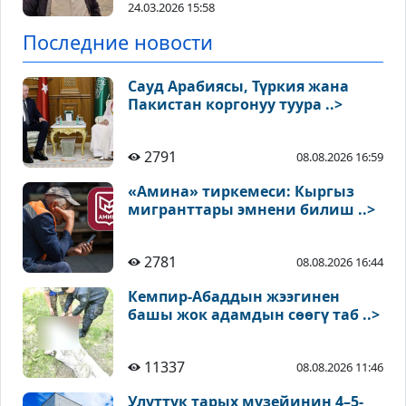
24.03.2026 15:58
Последние новости
Сауд Арабиясы, Түркия жана
Пакистан коргонуу туура ..>
2791
08.08.2026 16:59
«Амина» тиркемеси: Кыргыз
мигранттары эмнени билиш ..>
2781
08.08.2026 16:44
Кемпир-Абаддын жээгинен
башы жок адамдын сөөгү таб ..>
11337
08.08.2026 11:46
Улуттук тарых музейинин 4–5-