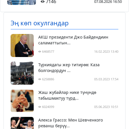
7146
07.08.2026 16:50
Эң көп окулгандар
АКШ президенти Джо Байдендиин
саламаттыгын...
6468577
16.02.2023 13:40
Түркиядагы жер титирөө: Каза
болгондордун ...
6258886
05.03.2023 17:54
Жаш жубайлар нике түнүндө
табышмактуу түрд...
6024099
05.06.2023 10:51
Алекса Грассо: Мен Шевченкого
реванш берүү...