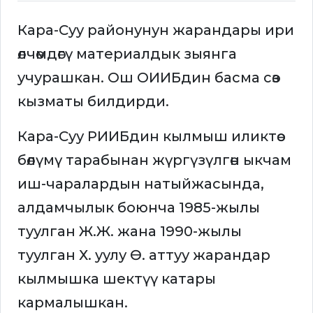
Кара-Суу районунун жарандары ири
өлчөмдөгү материалдык зыянга
учурашкан. Ош ОИИБдин басма сөз
кызматы билдирди.
Кара-Суу РИИБдин кылмыш иликтөө
бөлүмү тарабынан жүргүзүлгөн ыкчам
иш-чаралардын натыйжасында,
алдамчылык боюнча 1985-жылы
туулган Ж.Ж. жана 1990-жылы
туулган Х. уулу Ө. аттуу жарандар
кылмышка шектүү катары
кармалышкан.