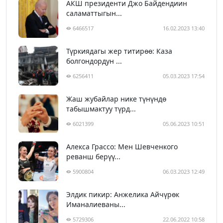
АКШ президенти Джо Байдендиин
саламаттыгын...
6466517
16.02.2023 13:40
Түркиядагы жер титирөө: Каза
болгондордун ...
6256411
05.03.2023 17:54
Жаш жубайлар нике түнүндө
табышмактуу түрд...
6021399
05.06.2023 10:51
Алекса Грассо: Мен Шевченкого
реванш берүү...
5900804
06.03.2023 12:49
Элдик пикир: Анжелика Айчүрөк
Иманалиеваны...
5729306
22.06.2022 10:58