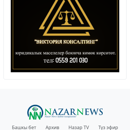
Башкы бет
Архив
Назар TV
Түз эфир