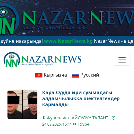
ө назарында!
www.NazarNews.kg
NazarNews - в центре
Кыргызча
Русский
Кара-Сууда ири суммадагы
алдамчылыкка шектелгендер
кармалды
Журналист: АЙСУЛУУ ТАЛАНТ
15964
24.03.2026, 15:41