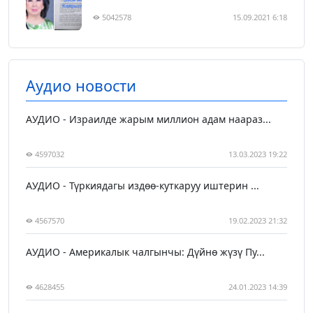
5042578
15.09.2021 6:18
Аудио новости
АУДИО - Израилде жарым миллион адам наараз...
4597032
13.03.2023 19:22
АУДИО - Түркиядагы издөө-куткаруу иштерин ...
4567570
19.02.2023 21:32
АУДИО - Америкалык чалгынчы: Дүйнө жүзү Пу...
4628455
24.01.2023 14:39