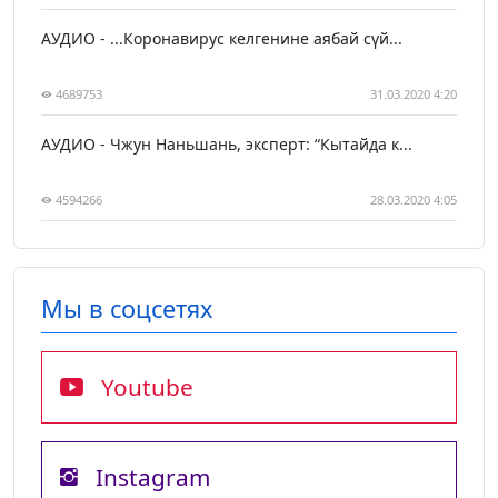
АУДИО - ...Коронавирус келгенине аябай сүй...
4689753
31.03.2020 4:20
АУДИО - Чжун Наньшань, эксперт: “Кытайда к...
4594266
28.03.2020 4:05
Мы в соцсетях
Youtube
Instagram