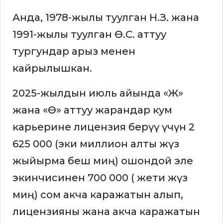
Анда, 1978-жылы туулган Н.З. жана
1991-жылы туулган Ө.С. аттуу
тургундар арыз менен
кайрылышкан.
2025-жылдын июль айында «Ж»
жана «Ө» аттуу жарандар кум
карьерине лицензия берүү үчүн 2
625 000 (эки миллион алты жүз
жыйырма беш миң) ошондой эле
экинчисинен 700 000 ( жети жүз
миң) сом акча каражатын алып,
лицензияны жана акча каражатын