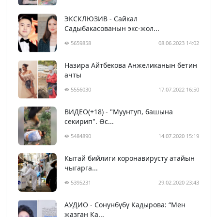
ЭКСКЛЮЗИВ - Сайкал
Садыбакасованын экс-жол...
5659858
08.06.2023 14:02
Назира Айтбекова Анжеликанын бетин
ачты
5556030
17.07.2022 16:50
ВИДЕО(+18) - "Муунтуп, башына
секирип". Өс...
5484890
14.07.2020 15:19
Кытай бийлиги коронавирусту атайын
чыгарга...
5395231
29.02.2020 23:43
АУДИО - Сонунбүбү Кадырова: “Мен
жазган Ка...