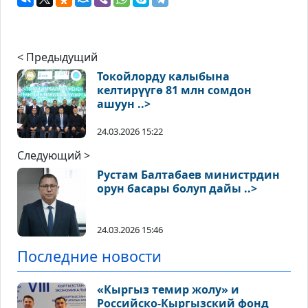
< Предыдущий
Токойлорду калыбына
келтирүүгө 81 млн сомдон
ашуун ..>
24.03.2026 15:22
Следующий >
Рустам Балтабаев министрдин
орун басары болуп дайы ..>
24.03.2026 15:46
Последние новости
«Кыргыз темир жолу» и
Российско-Кыргызский фонд