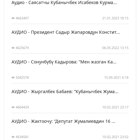
Аудио - Саясатчы Кубанычбек Исабеков Курма...
4663407
21.01.2023 18:15
АУДИО - Президент Садыр Жапаровдун Констит...
4625679
06.05.2022 13:15
АУДИО - Сонунбүбү Кадырова: “Мен жазган Ка...
5042578
15.09.2021 6:18
АУДИО - Жыргалбек Бабаев: “Кубанычбек Жума...
4664429
10.02.2021 23:17
АУДИО - Жактоочу: “Депутат Жумалиевдин 16 ...
4634581
10.02.2021 23:02