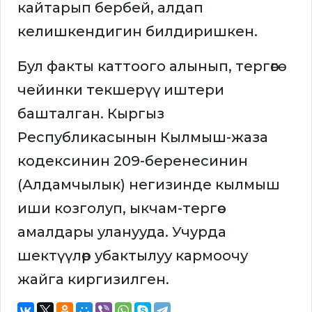
кайтарып бербей, алдап
келишкендигин билдиришкен.
Бул факты каттоого алынып, тергөөгө
чейинки текшерүү иштери
башталган. Кыргыз
Республикасынын Кылмыш-жаза
кодексинин 209-беренесинин
(Алдамчылык) негизинде кылмыш
иши козголуп, ыкчам-тергөө
амалдары уланууда. Учурда
шектүүлөр убактылуу кармоочу
жайга киргизилген.