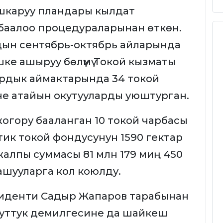
шкаруу пландары кылдат
ү баалоо процедураларынан өткөн.
ын сентябрь-октябрь айларында
ке ашыруу бөлүмү Токой кызматы
ардык аймактарында 34 токой
е атайын окутууларды уюштурган.
огору бааланган 10 токой чарбасы
ик токой фондусунун 1590 гектар
н жалпы суммасы 81 млн 179 миң 450
ашууларга кол коюлду.
зиденти Садыр Жапаров тарабынан
луттук демилгесине да шайкеш