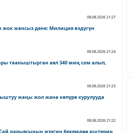
08.08.2026 21:27
 жок жансыз дене: Милиция өздүгүн
08.08.2026 21:24
ары тааныштырган аял 340 миң сом алып,
08.08.2026 21:23
ыштуу жаңы жол жана көпүрө курулууда
08.08.2026 21:22
Сай дарыясынын жээгин бекемдөө иштерин