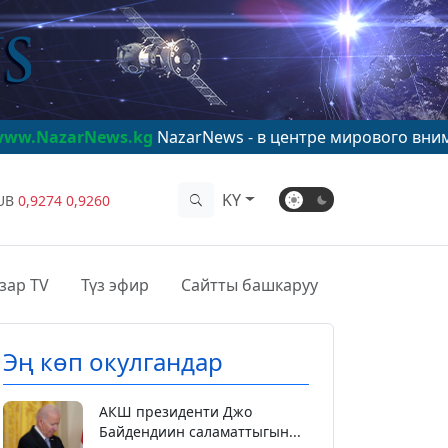
ws.kg
NazarNews - в центре мирового внимания!
www.Na
KY
UB
0,9274
0,9260
зар TV
Түз эфир
Сайтты башкаруу
Эң көп окулгандар
АКШ президенти Джо
Байдендиин саламаттыгын...