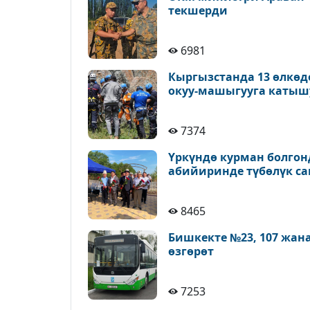
текшерди
6981
Кыргызстанда 13 өлкөд
окуу-машыгууга катыш
7374
Үркүндө курман болгон
абийиринде түбөлүк с
8465
Бишкекте №23, 107 жан
өзгөрөт
7253