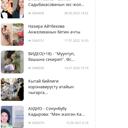
Садыбакасованын экс-жол...
5664058
08.06.2023 14:02
Назира Айтбекова
Анжеликанын бетин ачты
5560151
17.07.2022 16:50
ВИДЕО(+18) - "Муунтуп,
башына секирип". Өс...
5488596
14.07.2020 15:19
Кытай бийлиги
5399795
29.02.2020 23:43
коронавирусту атайын
чыгарга...
АУДИО - Сонунбүбү
Кадырова: “Мен жазган Ка...
5050379
15.09.2021 6:18