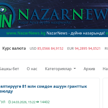
rNews.kg
NazarNews - дүйнө назарында!
www.NazarNe
Курс валюта
USD
85,0566
84,9152
EUR
94,2895
94,0521
R
Башкы бет
О нас
Категориялар
Архив
На
елтирүүгө 81 млн сомдон ашуун гранттык
коюлду
ГУЛ
14402
24.03.2026, 15:22