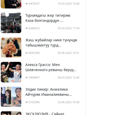
6470337
16.02.2023 13:40
Түркиядагы жер титирөө:
Каза болгондордун ...
6260615
05.03.2023 17:54
Жаш жубайлар нике түнүндө
табышмактуу түрд...
6025769
05.06.2023 10:51
Алекса Грассо: Мен
Шевченкого реванш берүү...
5904697
06.03.2023 12:49
Элдик пикир: Анжелика
Айчүрөк Иманалиеваны...
5733396
22.06.2022 10:58
ЭКСКЛЮЗИВ - Сайкал