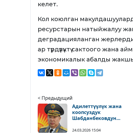
келет.
Кол коюлган макулдашуулар
ресурстарын натыйжалуу жан
деградацияланган жерлерди 
ар түрдүүлүктү сактоого жана 
экономикалык абалды жакшыр
< Предыдущий
Адилеттүүлүк жана
коопсуздук
Шабданбековдун
кулагында добулбас
сыңар кагылып, коңгур
24.03.2026 15:04