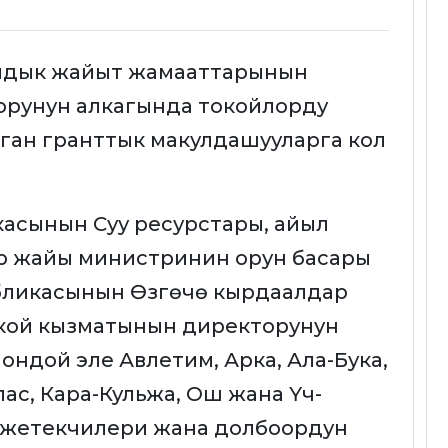
лдык жайыт жамааттарынын
оорунун алкагында токойлорду
лган гранттык макулдашууларга кол
асынын Суу ресурстары, айыл
нөр жайы министринин орун басары
убликасынын Өзгөчө кырдаалдар
кой кызматынын директорунун
ондой эле Авлетим, Арка, Ала-Бука,
лас, Кара-Кульжа, Ош жана Үч-
 жетекчилери жана долбоордун