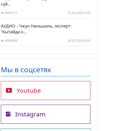
сүй...
4693712
31.03.2020 4:20
АУДИО - Чжун Наньшань, эксперт:
“Кытайда к...
4598094
28.03.2020 4:05
Мы в соцсетях
Youtube
Instagram