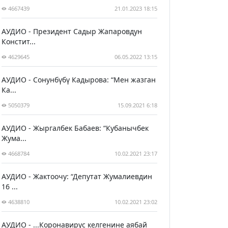
4667439
21.01.2023 18:15
АУДИО - Президент Садыр Жапаровдун
Констит...
4629645
06.05.2022 13:15
АУДИО - Сонунбүбү Кадырова: “Мен жазган
Ка...
5050379
15.09.2021 6:18
АУДИО - Жыргалбек Бабаев: “Кубанычбек
Жума...
4668784
10.02.2021 23:17
АУДИО - Жактоочу: “Депутат Жумалиевдин
16 ...
4638810
10.02.2021 23:02
АУДИО - ...Коронавирус келгенине аябай