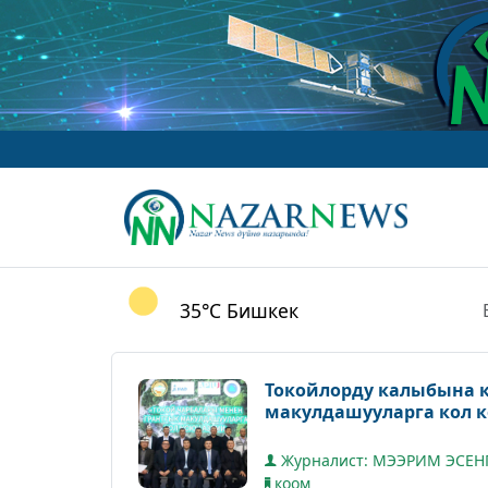
www.Naza
35°C
Бишкек
Токойлорду калыбына к
макулдашууларга кол 
Журналист: МЭЭРИМ ЭСЕН
коом