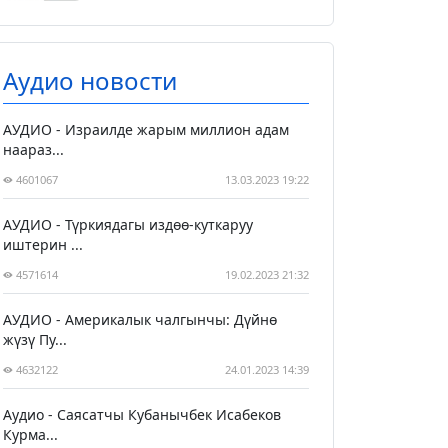
Аудио новости
АУДИО - Израилде жарым миллион адам
наараз...
4601067
13.03.2023 19:22
АУДИО - Түркиядагы издөө-куткаруу
иштерин ...
4571614
19.02.2023 21:32
АУДИО - Америкалык чалгынчы: Дүйнө
жүзү Пу...
4632122
24.01.2023 14:39
Аудио - Саясатчы Кубанычбек Исабеков
Курма...