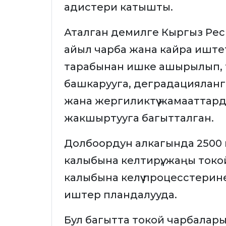
адистери катышты.
Аталган демилге Кыргыз Рес
айыл чарба жана кайра иште
тарабынан ишке ашырылып, 
башкарууга, деградацияланг
жана жергиликтүү жамаатта
жакшыртууга багытталган.
Долбоордун алкагында 2500 
калыбына келтирүү, жаңы токо
калыбына келүү процесстерин
иштер пландалууда.
Бул багытта токой чарбалар