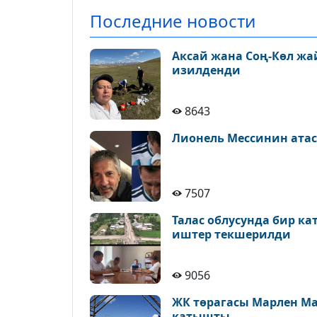
болуп жаңырып турууга
Последние новости
тийиш
Аксай жана Соң-Көл ж
изилденди
8643
Лионель Мессинин атас
7507
Талас облусунда бир к
иштер текшерилди
9056
ЖК төрагасы Марлен М
катышты