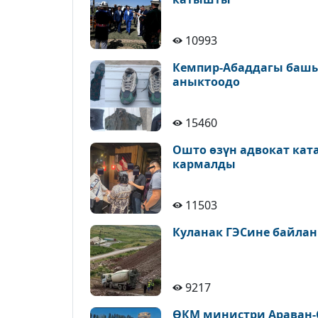
10993
Кемпир-Абаддагы башы
аныктоодо
15460
Ошто өзүн адвокат кат
кармалды
11503
Куланак ГЭСине байлан
9217
ӨКМ министри Араван-