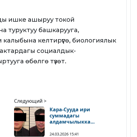
ды ишке ашыруу токой
а туруктуу башкарууга,
калыбына келтирүүгө, биологиялык
аймактардагы социалдык-
тууга өбөлгө түзөт.
Следующий >
Кара-Сууда ири
суммадагы
алдамчылыкка
шектелгендер кармалды
оо
24.03.2026 15:41