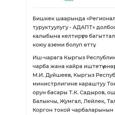
Бишкек шаарында «Региона
туруктуулугу - АДАПТ» долб
калыбына келтирүүгө багытта
коюу аземи болуп өттү.
Иш-чарага Кыргыз Республик
чарба жана кайра иштетүү ө
М.И. Дуйшеев, Кыргыз Респ
министрлигине караштуу То
орун басары Т.К. Садыров, ош
Балыкчы, Жумгал, Лейлек, Та
Коргон токой чарбаларынын