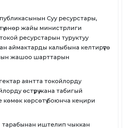
публикасынын Суу ресурстары,
түү өнөр жайы министрлиги
токой ресурстарын туруктуу
ан аймактарды калыбына келтирүүгө
рдын жашоо шарттарын
гектар аянтта токойлорду
йлорду өстүрүү жана табигый
е көмөк көрсөтүү боюнча кеңири
ы тарабынан иштелип чыккан