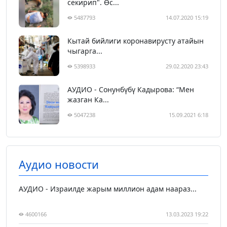
секирип". Өс...
5487793
14.07.2020 15:19
Кытай бийлиги коронавирусту атайын
чыгарга...
5398933
29.02.2020 23:43
АУДИО - Сонунбүбү Кадырова: “Мен
жазган Ка...
5047238
15.09.2021 6:18
Аудио новости
АУДИО - Израилде жарым миллион адам наараз...
4600166
13.03.2023 19:22