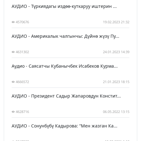
АУДИО - Түркиядагы издөө-куткаруу иштерин ...
4570676
19.02.2023 21:32
АУДИО - Америкалык чалгынчы: Дүйнө жүзү Пу...
4631302
24.01.2023 14:39
Аудио - Саясатчы Кубанычбек Исабеков Курма...
4666572
21.01.2023 18:15
АУДИО - Президент Садыр Жапаровдун Констит...
4628716
06.05.2022 13:15
АУДИО - Сонунбүбү Кадырова: “Мен жазган Ка...