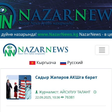
 назарында!
www.NazarNews.kg
NazarNews - в центре 
Кыргызча
Русский
Садыр Жапаров АКШга барат
Журналист: АЙСУЛУУ ТАЛАНТ
76381
22.09.2025, 10:36