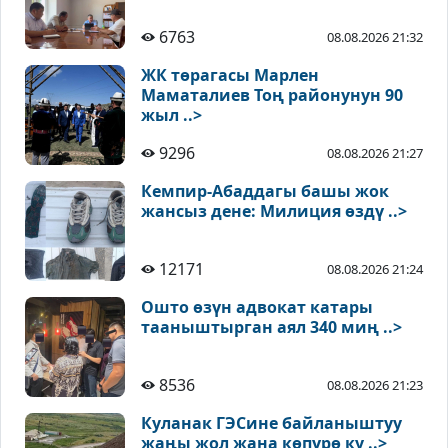
6763
08.08.2026 21:32
ЖК төрагасы Марлен
Маматалиев Тоң районунун 90
жыл ..>
9296
08.08.2026 21:27
Кемпир-Абаддагы башы жок
жансыз дене: Милиция өздү ..>
12171
08.08.2026 21:24
Ошто өзүн адвокат катары
тааныштырган аял 340 миң ..>
8536
08.08.2026 21:23
Куланак ГЭСине байланыштуу
жаңы жол жана көпүрө ку ..>