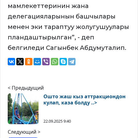
мамлекеттеринин жана
делегацияларынын башчылары
менен эки тараптуу жолугушуулары
пландаштырылган”, - деп
белгиледи Сагынбек Абдумуталип.
< Предыдущий
Ошто жаш кыз аттракциондон
кулап, каза болду ..>
22.09.2025 9:40
Следующий >