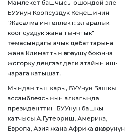
Мамлекет башчысы ошондой эле
БУУнун Коопсуздук Кеңешинин
"Жасалма интеллект: эл аралык
коопсуздук жана тынчтык"
темасындагы ачык дебаттарына
жана Климаттын өзгөрүшү боюнча
жогорку деңгээлдеги атайын иш-
чарага катышат.
Мындан тышкары, БУУнун Башкы
ассамблеясынын алкагында
президенттин БУУнун башкы
катчысы А.Гутерриш, Америка,
Европа, Азия жана Африка өлкөлөрүнүн