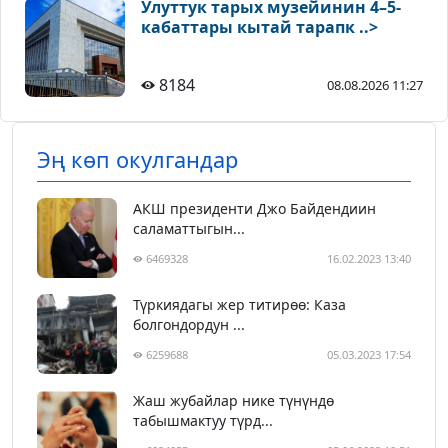
Улуттук тарых музейинин 4–5-
кабаттары кытай тарапк ..>
8184
08.08.2026 11:27
Эң көп окулгандар
АКШ президенти Джо Байдендиин
саламаттыгын...
6469328
16.02.2023 13:40
Түркиядагы жер титирөө: Каза
болгондордун ...
6259688
05.03.2023 17:54
Жаш жубайлар нике түнүндө
табышмактуу түрд...