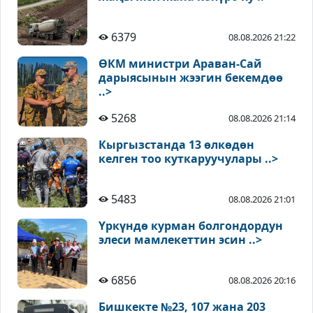
6379
08.08.2026 21:22
ӨКМ министри Араван-Сай
дарыясынын жээгин бекемдөө
..>
5268
08.08.2026 21:14
Кыргызстанда 13 өлкөдөн
келген тоо куткаруучулары ..>
5483
08.08.2026 21:01
Үркүндө курман болгондордун
элеси мамлекеттин эсин ..>
6856
08.08.2026 20:16
Бишкекте №23, 107 жана 203