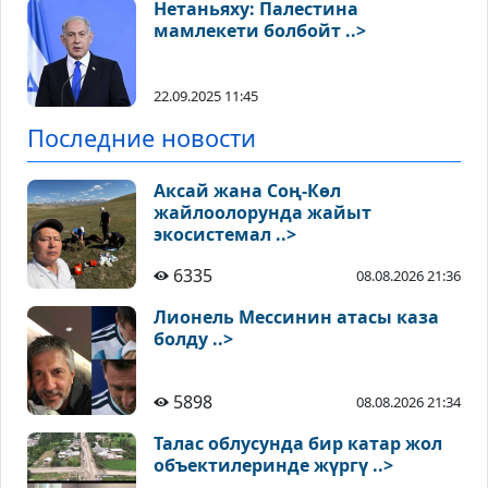
Нетаньяху: Палестина
мамлекети болбойт ..>
22.09.2025 11:45
Последние новости
Аксай жана Соң-Көл
жайлоолорунда жайыт
экосистемал ..>
6335
08.08.2026 21:36
Лионель Мессинин атасы каза
болду ..>
5898
08.08.2026 21:34
Талас облусунда бир катар жол
объектилеринде жүргү ..>