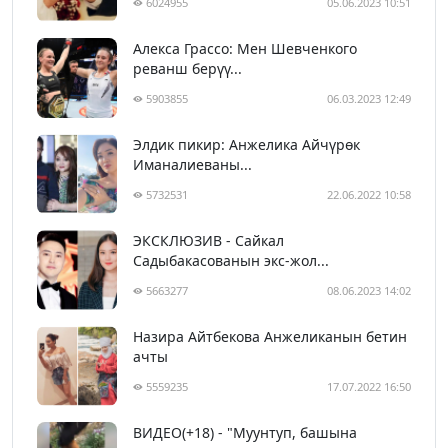
6024955
05.06.2023 10:51
Алекса Грассо: Мен Шевченкого
реванш берүү...
5903855
06.03.2023 12:49
Элдик пикир: Анжелика Айчүрөк
Иманалиеваны...
5732531
22.06.2022 10:58
ЭКСКЛЮЗИВ - Сайкал
Садыбакасованын экс-жол...
5663277
08.06.2023 14:02
Назира Айтбекова Анжеликанын бетин
ачты
5559235
17.07.2022 16:50
ВИДЕО(+18) - "Муунтуп, башына