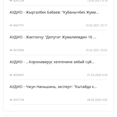
5047238
15.09.2021 6:18
АУДИО - Жыргалбек Бабаев: “Кубанычбек Жума...
4667701
10.02.2021 23:17
АУДИО - Жактоочу: “Депутат Жумалиевдин 16 ...
4637868
10.02.2021 23:02
АУДИО - ...Коронавирус келгенине аябай сүй...
4692847
31.03.2020 4:20
АУДИО - Чжун Наньшань, эксперт: “Кытайда к...
4597164
28.03.2020 4:05