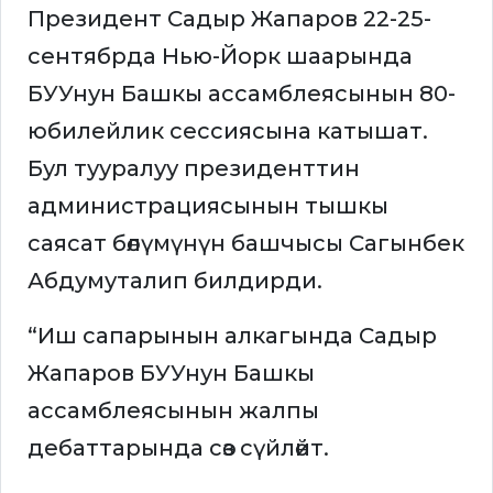
Президент Садыр Жапаров 22-25-
сентябрда Нью-Йорк шаарында
БУУнун Башкы ассамблеясынын 80-
юбилейлик сессиясына катышат.
Бул тууралуу президенттин
администрациясынын тышкы
саясат бөлүмүнүн башчысы Сагынбек
Абдумуталип билдирди.
“Иш сапарынын алкагында Садыр
Жапаров БУУнун Башкы
ассамблеясынын жалпы
дебаттарында сөз сүйлөйт.