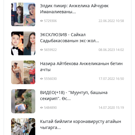
Элдик пикир: Анжелика Айчүрөк
Иманалиеваны...
5729306
22.06.2022 10:58
ЭКСКЛЮЗИВ - Сайкал
Садыбакасованын экс-жол...
5659922
08.06.2023 14:02
Назира Айтбекова Анжеликанын бетин
ачты
5556030
17.07.2022 16:50
ВИДЕО(+18) - "Муунтуп, башына
секирип". Өс...
5484890
14.07.2020 15:19
Кытай бийлиги коронавирусту атайын
чыгарга...