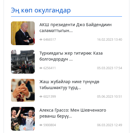
Эң көп окулгандар
АКШ президенти Джо Байдендиин
саламаттыгын...
6466517
16.02.2023 13:40
Түркиядагы жер титирөө: Каза
болгондордун ...
6256411
05.03.2023 17:54
Жаш жубайлар нике түнүндө
табышмактуу түрд...
6021399
05.06.2023 10:51
Алекса Грассо: Мен Шевченкого
реванш берүү...
5900804
06.03.2023 12:49