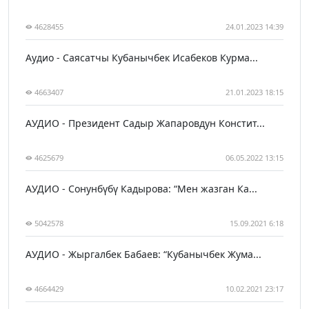
4628455
24.01.2023 14:39
Аудио - Саясатчы Кубанычбек Исабеков Курма...
4663407
21.01.2023 18:15
АУДИО - Президент Садыр Жапаровдун Констит...
4625679
06.05.2022 13:15
АУДИО - Сонунбүбү Кадырова: “Мен жазган Ка...
5042578
15.09.2021 6:18
АУДИО - Жыргалбек Бабаев: “Кубанычбек Жума...
4664429
10.02.2021 23:17