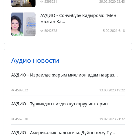
5395231
29.02.2020 23:43
АУДИО - Сонунбүбү Кадырова: “Мен
жазган Ка...
5042578
15.09.2021 6:18
Аудио новости
АУДИО - Израилде жарым миллион адам наараз...
4597032
13.03.2023 19:22
АУДИО - Түркиядагы издөө-куткаруу иштерин ...
4567570
19.02.2023 21:32
АУДИО - Америкалык чалгынчы: Дүйнө жүзү Пу...