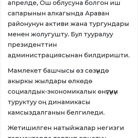
апрелде, Ош облусуна болгон иш
сапарынын алкагында Араван
районунун активи жана тургундары
менен жолугушту. Бул тууралуу
президенттин
администрациясынан билдиришти.
Мамлекет башчысы өз сөзүндө
акыркы жылдары өлкөдө
социалдык-экономикалык өнүгүүнүн
туруктуу оң динамикасы
камсыздалганын белгиледи.
Жетишилген натыйжалар негизги