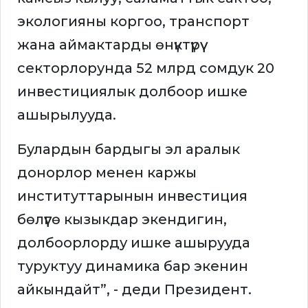
экологияны коргоо, транспорт
жана аймактарды өнүктүрүү
секторлорунда 52 млрд сомдук 20
инвестициялык долбоор ишке
ашырылууда.
Булардын бардыгы эл аралык
донорлор менен каржы
институттарынын инвестиция
бөлүүгө кызыкдар экендигин,
долбоорлорду ишке ашырууда
туруктуу динамика бар экенин
айкындайт”, - деди Президент.