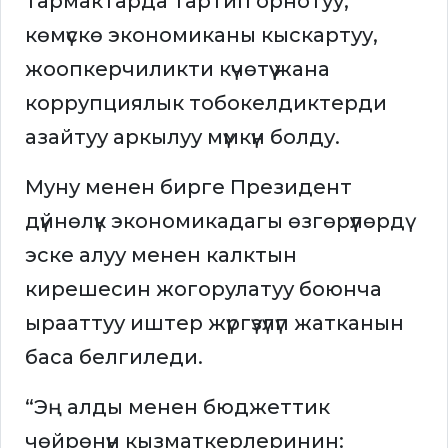
тармактарда тартип орнотуу,
көмүскө экономиканы кыскартуу,
жоопкерчиликти күчөтүү жана
коррупциялык тобокелдиктерди
азайтуу аркылуу мүмкүн болду.
Муну менен бирге Президент
дүйнөлүк экономикадагы өзгөрүүлөрдү
эске алуу менен калктын
кирешесин жогорулатуу боюнча
ырааттуу иштер жүргүзүлүп жатканын
баса белгиледи.
“Эң алды менен бюджеттик
чөйрөнүн кызматкерлеринин: