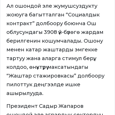
Ал ошондой эле жумушсуздукту
жоюуга багытталган “Социалдык
контракт” долбоору боюнча Ош
облусундагы 3908 үй-бүлөгө жардам
берилгенин кошумчалады. Ошону
менен катар жаштарды эмгекке
тартуу жана аларга стимул берүү,
колдоо, өнүктүрүү максатындагы
“Жаштар стажировкасы” долбоору
пилоттук деңгээлде ишке
ашырылууда.
Президент Садыр Жапаров
ошондой эле агрардык сектордун