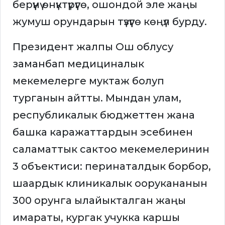
берүүнү өнүктүрүүгө, ошондой эле жаңы
жумуш орундарын түзүүгө көңүл бурду.
Президент жалпы Ош облусу
заманбап медициналык
мекемелерге муктаж болуп
турганын айтты. Мындан улам,
республикалык бюджеттен жана
башка каражаттардын эсебинен
саламаттык сактоо мекемелеринин
3 объектиси: перинаталдык борбор,
шаардык клиникалык оорукананын
300 орунга ылайыкталган жаңы
имараты, кургак учукка каршы