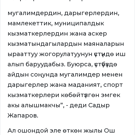
мугалимдердин, дарыгерлердин,
мамлекеттик, муниципалдык
кызматкерлердин жана аскер
кызматындагылардын маяналарын
ырааттуу жогорулатуунун үстүндө иш
алып баруудабыз. Буюрса, үстүбүздө
айдын соңунда мугалимдер менен
дарыгерлер жана маданият, спорт
кызматкерлери көбөйтүлгөн эмгек
акы алышмакчы”, - деди Садыр
Жапаров.
Ал ошондой эле өткөн жылы Ош