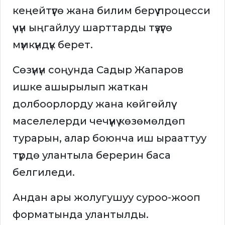
кеңейтүүгө жана билим берүү процесси
үчүн ыңгайлуу шарттарды түзүүгө
мүмкүндүк берет.
Сөзүнүн соңунда Садыр Жапаров
ишке ашырылып жаткан
долбоорлорду жана көйгөйлүү
маселелерди чечүүнү көзөмөлдөп
турарын, алар боюнча иш ырааттуу
түрдө улантыла берерин баса
белгиледи.
Андан ары жолугушуу суроо-жооп
форматында улантылды.