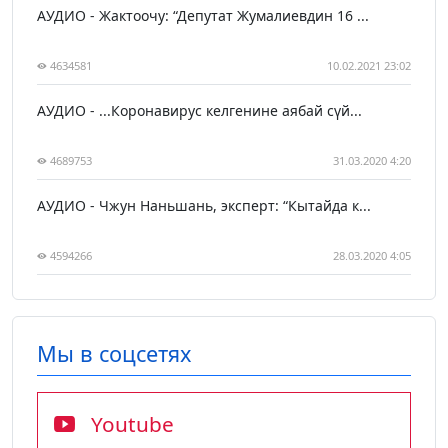
АУДИО - Жактоочу: “Депутат Жумалиевдин 16 ...
4634581
10.02.2021 23:02
АУДИО - ...Коронавирус келгенине аябай сүй...
4689753
31.03.2020 4:20
АУДИО - Чжун Наньшань, эксперт: “Кытайда к...
4594266
28.03.2020 4:05
Мы в соцсетях
Youtube