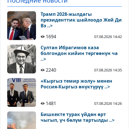
Последние новости
Трамп 2028-жылдагы
президенттик шайлоодо Жей Ди
Вэ ..>
1694
07.08.2026 14:42
Султан Ибрагимов каза
болгондон кийин тергөөнүн ча
..>
2240
07.08.2026 14:35
«Кыргыз темир жолу» менен
Россия-Кыргыз өнүктүрүү ..>
1481
07.08.2026 14:26
Бишкекте турак үйдөн өрт
чыгып, үч бөлүм тартылды ..>