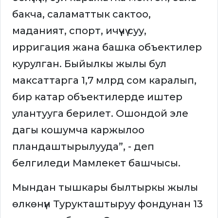
бакча, саламаттык сактоо,
маданият, спорт, ичүүчү суу,
ирригация жана башка объектилер
курулган. Быйылкы жылы бул
максаттарга 1,7 млрд сом каралып,
бир катар объектилерде иштер
улантууга берилет. Ошондой эле
дагы кошумча каржылоо
пландаштырылууда”, - деп
белгиледи Мамлекет башчысы.
Мындан тышкары былтыркы жылы
өлкөнүн Турукташтыруу фондунан 13