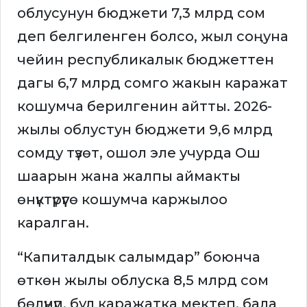
облусунун бюджети 7,3 млрд сом
деп белгиленген болсо, жыл соңуна
чейин республикалык бюджеттен
дагы 6,7 млрд сомго жакын каражат
кошумча берилгенин айтты. 2026-
жылы облустун бюджети 9,6 млрд
сомду түзөт, ошол эле учурда Ош
шаарын жана жалпы аймакты
өнүктүрүүгө кошумча каржылоо
каралган.
“Капиталдык салымдар” боюнча
өткөн жылы облуска 8,5 млрд сом
бөлүнүп, бул каражатка мектеп, бала