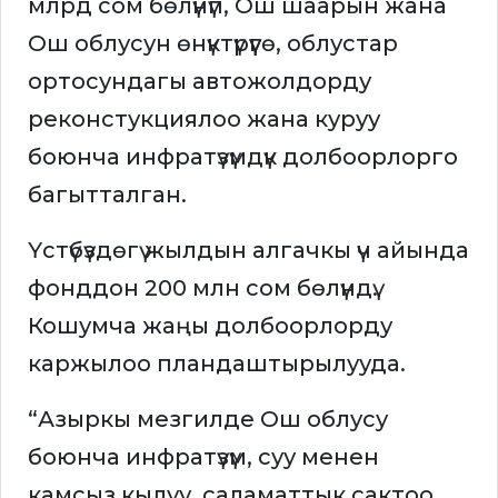
млрд сом бөлүнүп, Ош шаарын жана
Ош облусун өнүктүрүүгө, облустар
ортосундагы автожолдорду
реконстукциялоо жана куруу
боюнча инфратүзүмдүк долбоорлорго
багытталган.
Үстүбүздөгү жылдын алгачкы үч айында
фонддон 200 млн сом бөлүндү.
Кошумча жаңы долбоорлорду
каржылоо пландаштырылууда.
“Азыркы мезгилде Ош облусу
боюнча инфратүзүм, суу менен
камсыз кылуу, саламаттык сактоо,