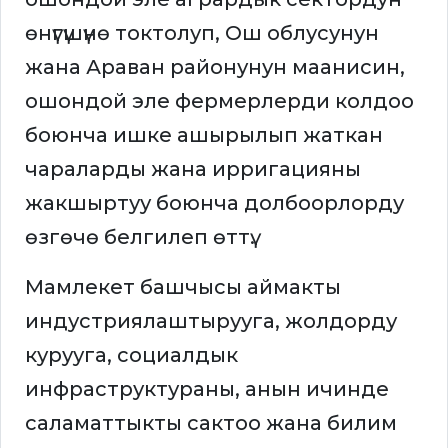
өнүгүшүнө токтолуп, Ош облусунун
жана Араван районунун маанисин,
ошондой эле фермерлерди колдоо
боюнча ишке ашырылып жаткан
чараларды жана ирригацияны
жакшыртуу боюнча долбоорлорду
өзгөчө белгилеп өттү.
Мамлекет башчысы аймакты
индустриялаштырууга, жолдорду
курууга, социалдык
инфраструктураны, анын ичинде
саламаттыкты сактоо жана билим