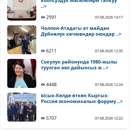
коопсуздук маселелери талкуу
..>
2991
07.08.2026 13:17
Чолпон-Атадагы ат майдан
Дүйнөлүк көчмөндөр оюндар ..>
6211
07.08.2026 12:35
Сокулук районунда 1980-жылы
туулган аял дайынсыз ж ..>
4448
07.08.2026 12:24
Ысык-Көлдө өткөн Кыргыз-
Россия экономикалык форуму ..>
5707
07.08.2026 12:22