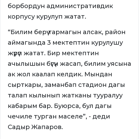
борбордун административдик
корпусу курулуп жатат.
“Билим берүү тармагын алсак, район
аймагында 3 мектептин курулушу
жүрүп жатат. Бир мектептин
ачылышын бүгүн жасап, билим уясына
ак жол каалап келдик. Мындан
сырткары, заманбап стадион дагы
талап кылынып жатканы тууралуу
кабарым бар. Буюрса, бул дагы
чечиле турган маселе”, - деди
Садыр Жапаров.