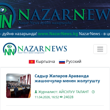
азарында!
www.NazarNews.kg
NazarNews - в центре ми
Кыргызча
Русский
Садыр Жапаров Араванда
жашоочулар менен жолугушту
Журналист: АЙСУЛУУ ТАЛАНТ
24028
11.04.2026, 16:52