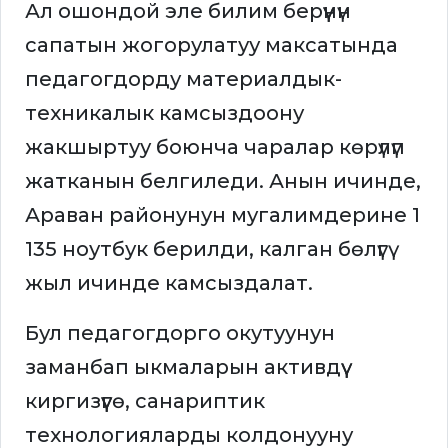
Ал ошондой эле билим берүүнүн
сапатын жогорулатуу максатында
педагогдорду материалдык-
техникалык камсыздоону
жакшыртуу боюнча чаралар көрүлүп
жатканын белгиледи. Анын ичинде,
Араван районунун мугалимдерине 1
135 ноутбук берилди, калган бөлүгү
жыл ичинде камсыздалат.
Бул педагогдорго окутуунун
заманбап ыкмаларын активдүү
киргизүүгө, санариптик
технологияларды колдонууну