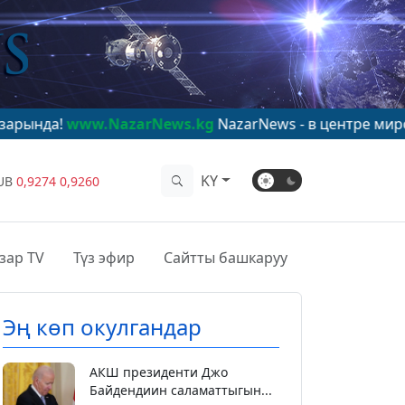
www.NazarNews.kg
NazarNews - в центре мирового вни
KY
UB
0,9274
0,9260
зар TV
Түз эфир
Сайтты башкаруу
Эң көп окулгандар
АКШ президенти Джо
Байдендиин саламаттыгын...