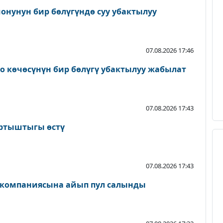
онунун бир бөлүгүндө суу убактылуу
07.08.2026 17:46
о көчөсүнүн бир бөлүгү убактылуу жабылат
07.08.2026 17:43
артыштыгы өстү
07.08.2026 17:43
 компаниясына айып пул салынды