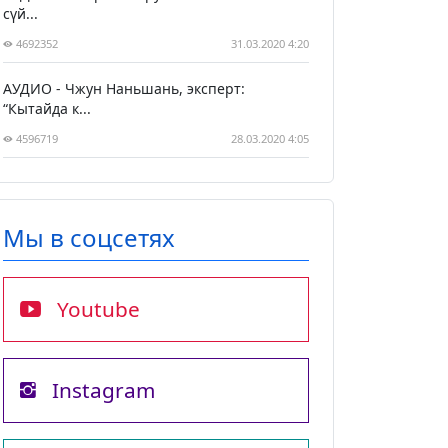
сүй...
4692352
31.03.2020 4:20
АУДИО - Чжун Наньшань, эксперт:
“Кытайда к...
4596719
28.03.2020 4:05
Мы в соцсетях
Youtube
Instagram