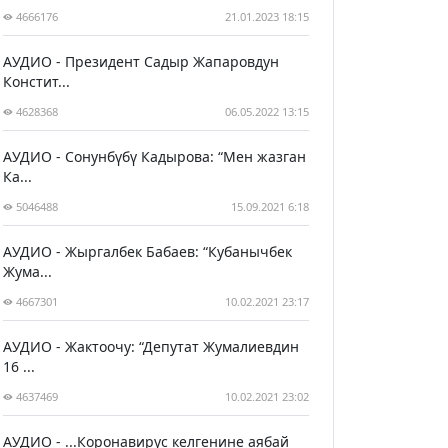
4666176
21.01.2023 18:15
АУДИО - Президент Садыр Жапаровдун
Констит...
4628368
06.05.2022 13:15
АУДИО - Сонунбүбү Кадырова: “Мен жазган
Ка...
5046488
15.09.2021 6:18
АУДИО - Жыргалбек Бабаев: “Кубанычбек
Жума...
4667301
10.02.2021 23:17
АУДИО - Жактоочу: “Депутат Жумалиевдин
16 ...
4637469
10.02.2021 23:02
АУДИО - ...Коронавирус келгенине аябай