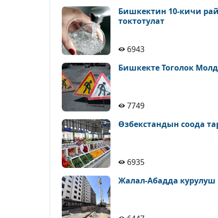
Бишкектин 10-кичи рай
токтотулат
6943
Бишкекте Тоголок Молд
7749
Өзбекстандын соода т
6935
Жалал-Абадда курулуш