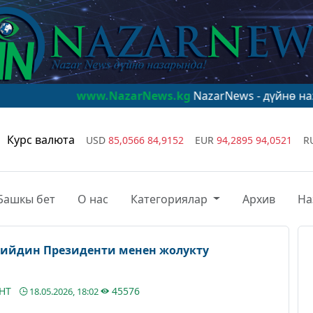
www.NazarNews.kg
NazarNews - дүйнө назарында!
Курс валюта
USD
85,0566
84,9152
EUR
94,2895
94,0521
R
Башкы бет
О нас
Категориялар
Архив
На
ийдин Президенти менен жолукту
АНТ
45576
18.05.2026, 18:02