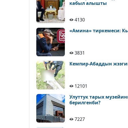
кабыл алышты
4130
«Амина» тиркемеси: К
3831
Кемпир-Абаддын жээги
12101
Улуттук тарых музейин
берилгенби?
7227