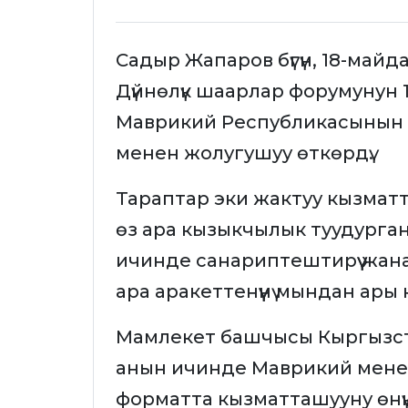
Садыр Жапаров бүгүн, 18-майд
Дүйнөлүк шаарлар форумунун
Маврикий Республикасынын 
менен жолугушуу өткөрдү.
Тараптар эки жактуу кызмат
өз ара кызыкчылык туудурга
ичинде санариптештирүү жан
ара аракеттенүүнү мындан ары
Мамлекет башчысы Кыргызст
анын ичинде Маврикий менен
форматта кызматташууну өнүк