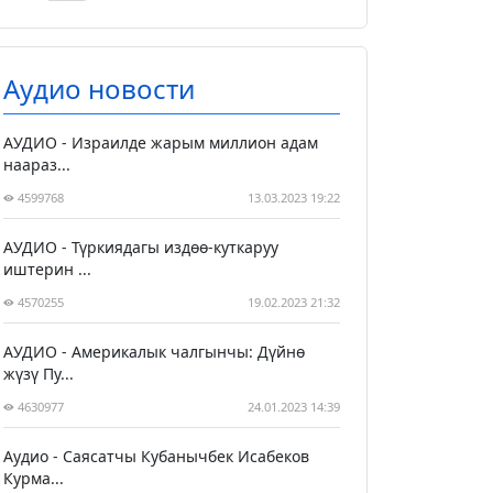
Аудио новости
АУДИО - Израилде жарым миллион адам
наараз...
4599768
13.03.2023 19:22
АУДИО - Түркиядагы издөө-куткаруу
иштерин ...
4570255
19.02.2023 21:32
АУДИО - Америкалык чалгынчы: Дүйнө
жүзү Пу...
4630977
24.01.2023 14:39
Аудио - Саясатчы Кубанычбек Исабеков
Курма...