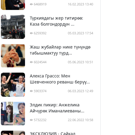
6468919
16.02.2023 13:40
Түркиядагы жер титирөө:
Каза болгондордун ...
6259392
05.03.2023 17:54
Жаш жубайлар нике түнүндө
табышмактуу түрд...
6024544
05.06.2023 10:51
Алекса Грассо: Мен
Шевченкого реванш берүү...
5903374
06.03.2023 12:49
Элдик пикир: Анжелика
Айчүрөк Иманалиеваны...
5732232
22.06.2022 10:58
ЭКСКЛЮЗИВ - Сайкал