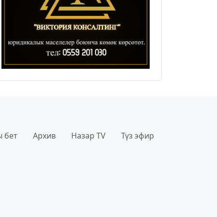
 бет
Архив
Назар TV
Түз эфир