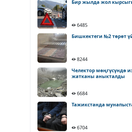
Бир жылда жол кырсыгы
6485
Бишкектеги №2 төрөт ү
8244
Челектор мөңгүсүндө и
жатканы аныкталды
6684
Тажикстанда мунапыст
6704