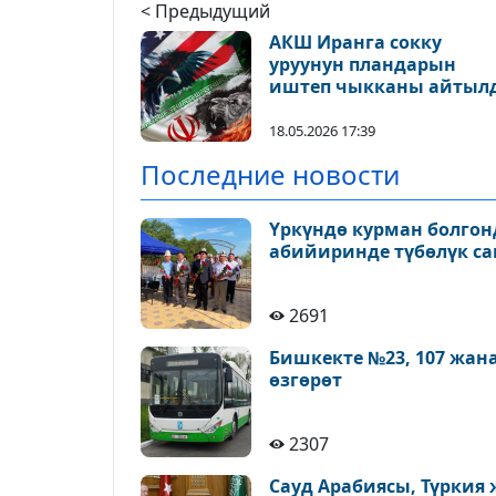
< Предыдущий
АКШ Иранга сокку
уруунун пландарын
иштеп чыкканы айтыл
18.05.2026 17:39
Последние новости
Үркүндө курман болгон
абийиринде түбөлүк с
2691
Бишкекте №23, 107 жан
өзгөрөт
2307
Сауд Арабиясы, Түркия