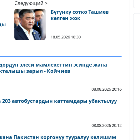
Следующий >
Бүгүнкү сотко Ташиев
келген жок
ды
18.05.2026 18:30
дордун элеси мамлекеттин эсинде жана
акталышы зарыл - Койчиев
08.08.2026 20:16
а 203 автобустардын каттамдары убактылуу
08.08.2026 20:12
 жана Пакистан коргонуу тууралуу келишим