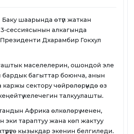
а Баку шаарында өтүп жаткан
 13-сессиясынын алкагында
Президенти Дхарамбир Гокхул
таштык маселелерин, ошондой эле
н бардык багыттар боюнча, анын
а каржы сектору чөйрөлөрүндө өз
 кеңейтүү келечегин талкуулашты.
андын Африка өлкөлөрү менен,
 эки тараптуу жана көп жактуу
түрүүгө кызыкдар экенин белгиледи.