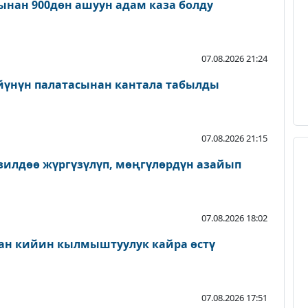
нан 900дөн ашуун адам каза болду
07.08.2026 21:24
йүнүн палатасынан кантала табылды
07.08.2026 21:15
зилдөө жүргүзүлүп, мөңгүлөрдүн азайып
07.08.2026 18:02
ан кийин кылмыштуулук кайра өстү
07.08.2026 17:51