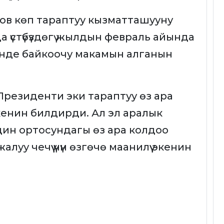
ов көп тараптуу кызматташууну
үстүбүздөгү жылдын февраль айында
нде байкоочу макамын алганын
резиденти эки тараптуу өз ара
 экенин билдирди. Ал эл аралык
ин ортосундагы өз ара колдоо
у чечүү үчүн өзгөчө маанилүү экенин