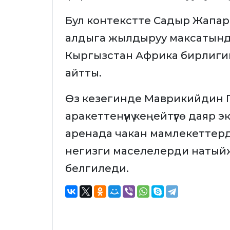
Бул контекстте Садыр Жапар
алдыга жылдыруу максатында 
Кыргызстан Африка бирлиги
айтты.
Өз кезегинде Маврикийдин П
аракеттенүүнү кеңейтүүгө даяр
аренада чакан мамлекеттерд
негизги маселелерди натыйжалу
белгиледи.