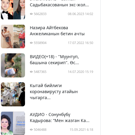
Садыбакасованын экс-жол...
5662833
08.06.2023 14:02
Назира Айтбекова
Анжеликанын бетин ачты
5558904
17.07.2022 16:50
ВИДЕО(+18) - "Муунтуп,
башына секирип". Өс...
5487365
14.07.2020 15:19
Кытай бийлиги
5398471
29.02.2020 23:43
коронавирусту атайын
чыгарга...
АУДИО - Сонунбүбү
Кадырова: “Мен жазган Ка...
5046488
15.09.2021 6:18