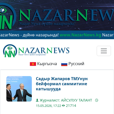
s - дүйнө назарында!
www.NazarNews.kg
NazarNews - 
Кыргызча
Русский
Садыр Жапаров ТМУнун
бейформал саммитине
катышууда
Журналист: АЙСУЛУУ ТАЛАНТ
21714
15.05.2026, 17:22