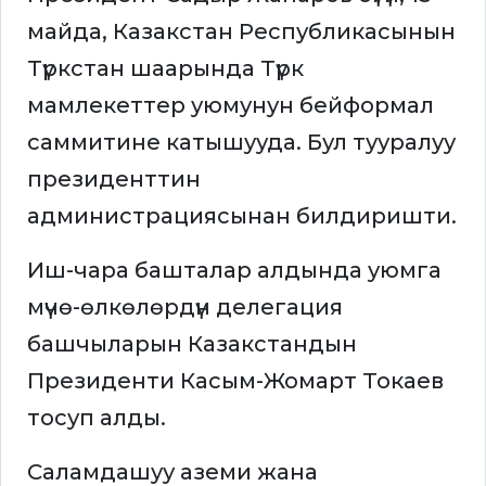
майда, Казакстан Республикасынын
Түркстан шаарында Түрк
мамлекеттер уюмунун бейформал
саммитине катышууда. Бул тууралуу
президенттин
администрациясынан билдиришти.
Иш-чара башталар алдында уюмга
мүчө-өлкөлөрдүн делегация
башчыларын Казакстандын
Президенти Касым-Жомарт Токаев
тосуп алды.
Саламдашуу аземи жана