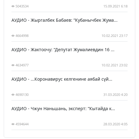
5043534
15.09.2021 6:18
АУДИО - Жыргалбек Бабаев: “Кубанычбек Жума...
4664998
10.02.2021 23:17
АУДИО - Жактоочу: “Депутат Жумалиевдин 16 ...
4634977
10.02.2021 23:02
АУДИО - ...Коронавирус келгенине аябай сүй...
4690130
31.03.2020 4:20
АУДИО - Чжун Наньшань, эксперт: “Кытайда к...
4594644
28.03.2020 4:05