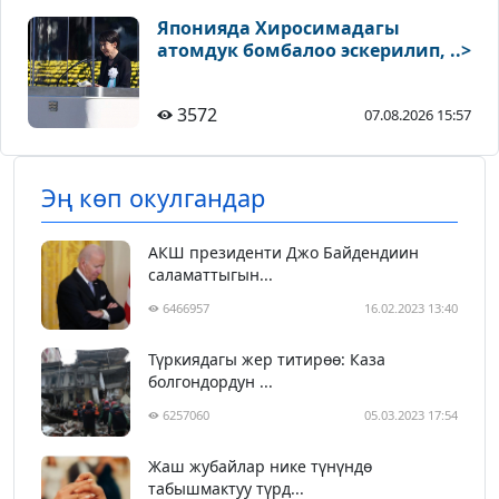
Японияда Хиросимадагы
атомдук бомбалоо эскерилип, ..>
3572
07.08.2026 15:57
Эң көп окулгандар
АКШ президенти Джо Байдендиин
саламаттыгын...
6466957
16.02.2023 13:40
Түркиядагы жер титирөө: Каза
болгондордун ...
6257060
05.03.2023 17:54
Жаш жубайлар нике түнүндө
табышмактуу түрд...