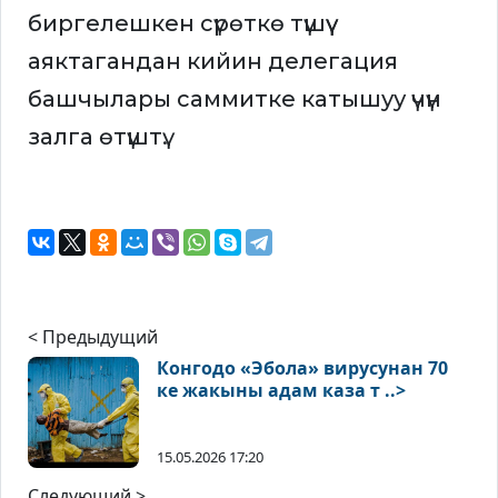
биргелешкен сүрөткө түшүү
аяктагандан кийин делегация
башчылары саммитке катышуу үчүн
залга өтүштү.
< Предыдущий
Конгодо «Эбола» вирусунан 70
ке жакыны адам каза т ..>
15.05.2026 17:20
Следующий >