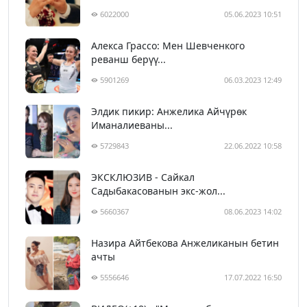
6022000
05.06.2023 10:51
Алекса Грассо: Мен Шевченкого
реванш берүү...
5901269
06.03.2023 12:49
Элдик пикир: Анжелика Айчүрөк
Иманалиеваны...
5729843
22.06.2022 10:58
ЭКСКЛЮЗИВ - Сайкал
Садыбакасованын экс-жол...
5660367
08.06.2023 14:02
Назира Айтбекова Анжеликанын бетин
ачты
5556646
17.07.2022 16:50