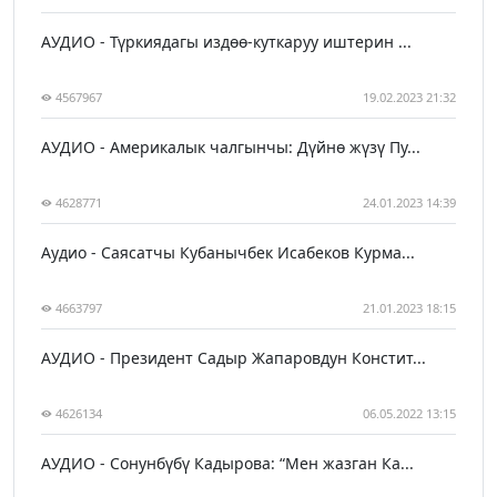
АУДИО - Түркиядагы издөө-куткаруу иштерин ...
4567967
19.02.2023 21:32
АУДИО - Америкалык чалгынчы: Дүйнө жүзү Пу...
4628771
24.01.2023 14:39
Аудио - Саясатчы Кубанычбек Исабеков Курма...
4663797
21.01.2023 18:15
АУДИО - Президент Садыр Жапаровдун Констит...
4626134
06.05.2022 13:15
АУДИО - Сонунбүбү Кадырова: “Мен жазган Ка...