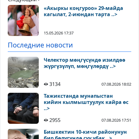
«Акыркы коңгуроо» 29-майда
кагылат, 2-июндан тарта ..>
15.05.2026 17:37
Последние новости
Челектор мөңгүсүндө изилдөө
жүргүзүлүп, мөңгүлөрдү ..>
3134
07.08.2026 18:02
Тажикстанда мунапыстан
кийин кылмыштуулук кайра өс
..>
2955
07.08.2026 17:51
Бишкектин 10-кичи районунун
бир бөлүгүндө суу убак ..>