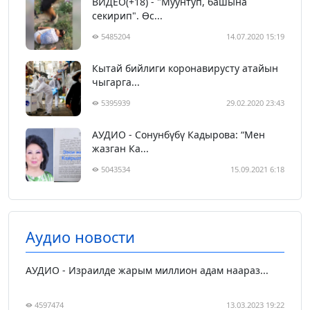
ВИДЕО(+18) - "Муунтуп, башына
секирип". Өс...
5485204
14.07.2020 15:19
Кытай бийлиги коронавирусту атайын
чыгарга...
5395939
29.02.2020 23:43
АУДИО - Сонунбүбү Кадырова: “Мен
жазган Ка...
5043534
15.09.2021 6:18
Аудио новости
АУДИО - Израилде жарым миллион адам наараз...
4597474
13.03.2023 19:22