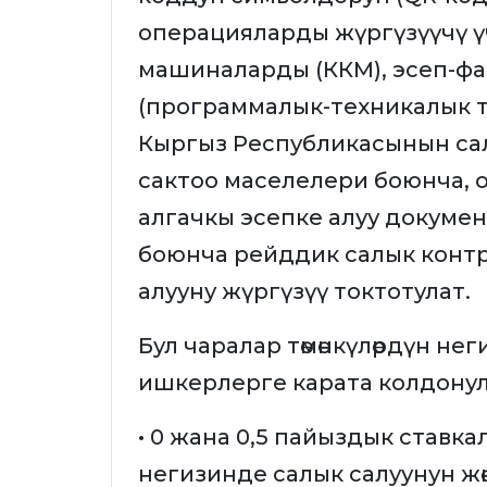
операцияларды жүргүзүүчү ү
машиналарды (ККМ), эсеп-ф
(программалык-техникалык т
Кыргыз Республикасынын с
сактоо маселелери боюнча, 
алгачкы эсепке алуу докуме
боюнча рейддик салык контр
алууну жүргүзүү токтотулат.
Бул чаралар төмөнкүлөрдүн не
ишкерлерге карата колдонул
• 0 жана 0,5 пайыздык ставк
негизинде салык салуунун жөнө