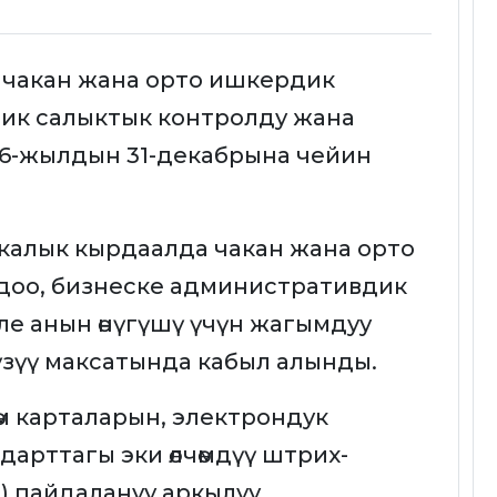
 чакан жана орто ишкердик
ик салыктык контролду жана
26-жылдын 31-декабрына чейин
калык кырдаалда чакан жана орто
доо, бизнеске административдик
ле анын өнүгүшү үчүн жагымдуу
зүү максатында кабыл алынды.
өм карталарын, электрондук
дарттагы эки өлчөмдүү штрих-
) пайдалануу аркылуу