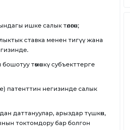
ындагы ишке салык төлөгөн;
алыктык ставка менен тигүү жана
егизинде.
бошотуу төмөнкү субъекттерге
же) патенттин негизинде салык
ан даттануулар, арыздар түшкөн,
рынын токтомдору бар болгон