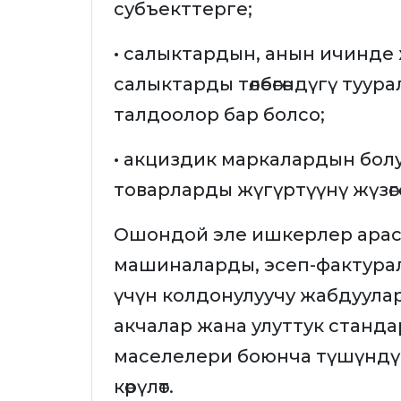
субъекттерге;
• салыктардын, анын ичинд
салыктарды төлөбөгөндүгү туу
талдоолор бар болсо;
• акциздик маркалардын болу
товарларды жүгүртүүнү жүзөг
Ошондой эле ишкерлер арас
машиналарды, эсеп-фактурала
үчүн колдонулуучу жабдуула
акчалар жана улуттук станд
маселелери боюнча түшүндүр
көрүлөт.