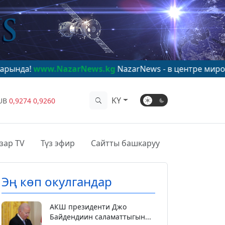
NazarNews.kg
NazarNews - в центре мирового внимани
KY
UB
0,9274
0,9260
зар TV
Түз эфир
Сайтты башкаруу
Эң көп окулгандар
АКШ президенти Джо
Байдендиин саламаттыгын...