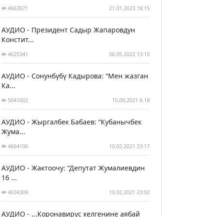
4663071
21.01.2023 18:15
АУДИО - Президент Садыр Жапаровдун
Констит...
4625341
06.05.2022 13:15
АУДИО - Сонунбүбү Кадырова: “Мен жазган
Ка...
5041602
15.09.2021 6:18
АУДИО - Жыргалбек Бабаев: “Кубанычбек
Жума...
4664106
10.02.2021 23:17
АУДИО - Жактоочу: “Депутат Жумалиевдин
16 ...
4634309
10.02.2021 23:02
АУДИО - ...Коронавирус келгенине аябай