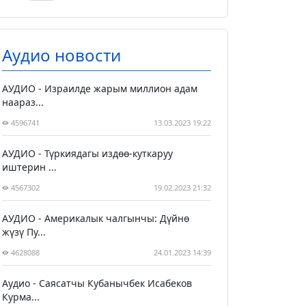
Аудио новости
АУДИО - Израилде жарым миллион адам
наараз...
4596741
13.03.2023 19:22
АУДИО - Түркиядагы издөө-куткаруу
иштерин ...
4567302
19.02.2023 21:32
АУДИО - Америкалык чалгынчы: Дүйнө
жүзү Пу...
4628088
24.01.2023 14:39
Аудио - Саясатчы Кубанычбек Исабеков
Курма...