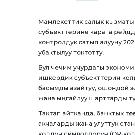
Мамлекеттик салык кызматы
субъекттерине карата рейдд
контролдук сатып алууну 20
убактылуу токтотту.
Бул чечим учурдагы экономи
ишкердик субъекттерин кол
басымды азайтуу, ошондой э
жана ыңгайлуу шарттарды тү
Тактап айтканда, банктык төл
акчаларды жана улуттук стан
коддун символдорун (QR-код