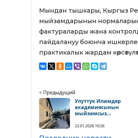
Мындан тышкары, Кыргыз Ре
мыйзамдарынын нормаларын 
фактураларды жана контрол
пайдалануу боюнча ишкерлерг
практикалык жардам көрсөтүлөт
< Предыдущий
Улуттук Илимдер
академиясынын
мыйзамсыз
менчиктештирилген ж
тилкеси мамлекетке
22.01.2026 10:26
кайтарылды
Последние новости