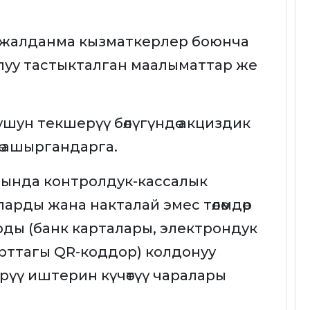
е жалданма кызматкерлер боюнча
ралуу тастыкталган маалыматтар же
шун текшерүү бөлүгүндө акциздик
ө ашыргандарга.
ында контролдук-кассалык
рды жана накталай эмес төлөмдөр
рды (банк карталары, электрондук
арттагы QR-коддор) колдонуу
үү иштерин күчөтүү чаралары