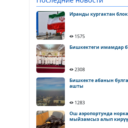
Иранды кургактан блок
1575
Бишкектеги имамдар б
2308
Бишкекте абанын булга
ашты
1283
Ош аэропортунда норк
мыйзамсыз алып кирүү