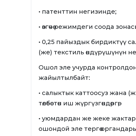
• патенттин негизинде;
• өзгөчө режимдеги соода зонас
• 0,25 пайыздык бирдиктүү с
(же) текстиль өндүрүшүнүн н
Ошол эле учурда контролдон 
жайылтылбайт:
• салыктык каттоосуз жана (
төлөбөстөн иш жүргүзгөндөргө;
• уюмдардан же жеке жактард
ошондой эле тергөө органда