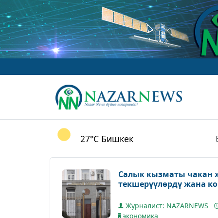
w
27°C
Бишкек
Салык кызматы чакан ж
текшерүүлөрдү жана ко
Журналист: NAZARNEWS
экономика