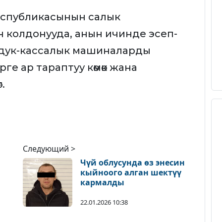
спубликасынын салык
колдонууда, анын ичинде эсеп-
дук-кассалык машиналарды
е ар тараптуу көмөк жана
.
Следующий >
Чүй облусунда өз энесин
кыйноого алган шектүү
кармалды
ер
22.01.2026 10:38