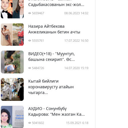
Садыбакасованын экс-жол...
5659467
08.06.2023 14:02
Назира Айтбекова
Анжеликанын бетин ачты
5555761
17.07.2022 16:50
ВИДЕО(+18) - "Муунтуп,
башына секирип". Өс...
5484726
14.07.2020 15:19
Кытай бийлиги
5395010
29.02.2020 23:43
коронавирусту атайын
чыгарга...
АУДИО - Сонунбүбү
Кадырова: “Мен жазган Ка...
5041602
15.09.2021 6:18