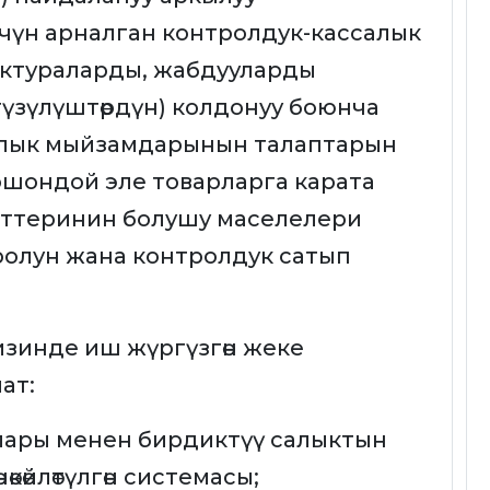
чүн арналган контролдук-кассалык
актураларды, жабдууларды
үзүлүштөрдүн) колдонуу боюнча
алык мыйзамдарынын талаптарын
ошондой эле товарларга карата
нттеринин болушу маселелери
олун жана контролдук сатып
гизинде иш жүргүзгөн жеке
ат:
алары менен бирдиктүү салыктын
көйлөтүлгөн системасы;