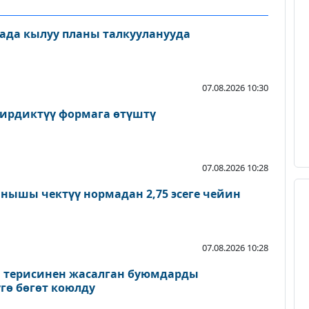
ада кылуу планы талкууланууда
07.08.2026 10:30
ирдиктүү формага өтүштү
07.08.2026 10:28
нышы чектүү нормадан 2,75 эсеге чейин
07.08.2026 10:28
а терисинен жасалган буюмдарды
гө бөгөт коюлду