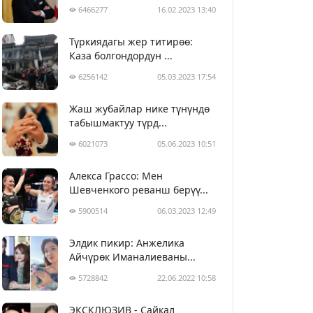
6466277
16.02.2023 13:40
Түркиядагы жер титирөө:
Каза болгондордун ...
6256142
05.03.2023 17:54
Жаш жубайлар нике түнүндө
табышмактуу түрд...
6021073
05.06.2023 10:51
Алекса Грассо: Мен
Шевченкого реванш берүү...
5900514
06.03.2023 12:49
Элдик пикир: Анжелика
Айчүрөк Иманалиеваны...
5728842
22.06.2022 10:58
ЭКСКЛЮЗИВ - Сайкал