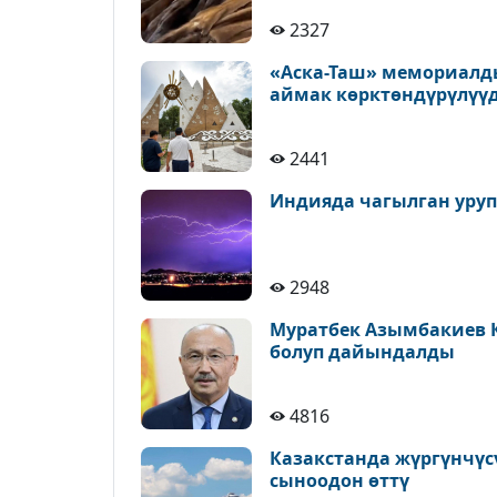
2327
«Аска-Таш» мемориалд
аймак көрктөндүрүлүү
2441
Индияда чагылган уруп,
2948
Муратбек Азымбакиев 
болуп дайындалды
4816
Казакстанда жүргүнчүс
сыноодон өттү