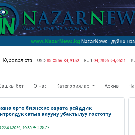
ww.NazarNews.kg
NazarNews - дүйнө назарында!
www.
Курс валюта
USD
85,0566
84,9152
EUR
94,2895
94,0521
R
Башкы бет
О нас
Категориялар
Архив
На
ана орто бизнеске карата рейддик
нтролдук сатып алууну убактылуу токтотту
22877
22.01.2026, 10:35