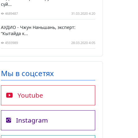
сүй...
4689487
31.03.2020 4:20
АУДИО - Чжун Наньшань, эксперт:
“Кытайда к...
4593989
28.03.2020 4:05
Мы в соцсетях
Youtube
Instagram