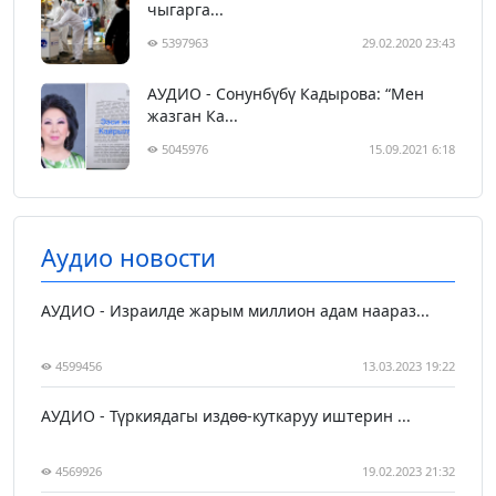
чыгарга...
5397963
29.02.2020 23:43
АУДИО - Сонунбүбү Кадырова: “Мен
жазган Ка...
5045976
15.09.2021 6:18
Аудио новости
АУДИО - Израилде жарым миллион адам наараз...
4599456
13.03.2023 19:22
АУДИО - Түркиядагы издөө-куткаруу иштерин ...
4569926
19.02.2023 21:32