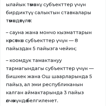
ылайык төмөнкү субъекттер үчүн
бирдиктүү салыктын ставкалары
төмөндөтүлөт:
– сауна жана мончо кызматтарын
көрсөткөн субъекттер үчүн — 8
пайыздан 5 пайызга чейин;
– коомдук тамактануу
тармагындагы субъекттер үчүн —
Бишкек жана Ош шаарларында 5
пайыз, ал эми республиканын
калган аймактарында 3 пайыз
өлчөмүндө белгиленет.