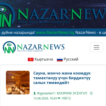
 назарында!
www.NazarNews.kg
NazarNews - в центре 
Кыргызча
Русский
Сауна, мончо жана коомдук
тамактануу үчүн бирдиктүү
салык төмөндөйт
Журналист: МЭЭРИМ ЭСЕНГУЛ
16612
12.06.2026, 16:43