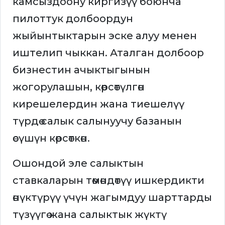
камсыздоону киргизүү боюнча
пилоттук долбоордун
жыйынтыктарын эске алуу менен
иштелип чыккан. Аталган долбоор
бизнестин ачыктыгынын
жогорулашын, көрсөтүлгөн
кирешелердин жана тиешелүү
түрдө салык салынуучу базанын
өсүшүн көрсөткөн.
Ошондой эле салыктын
ставкаларын төмөндөтүү ишкердикти
өнүктүрүү үчүн жагымдуу шарттарды
түзүүгө жана салыктык жүктү