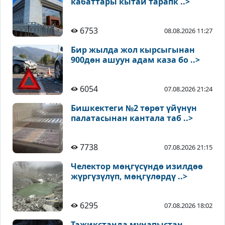
кабаттары кытай тарапк ..>
6753
08.08.2026 11:27
Бир жылда жол кырсыгынан
900дөн ашуун адам каза бо ..>
6054
07.08.2026 21:24
Бишкектеги №2 төрөт үйүнүн
палатасынан кантала таб ..>
7738
07.08.2026 21:15
Челектор мөңгүсүндө изилдөө
жүргүзүлүп, мөңгүлөрдү ..>
6295
07.08.2026 18:02
Тажикстанда мунапыстан