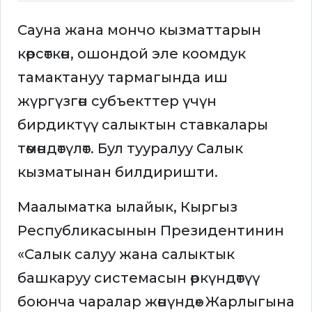
Сауна жана мончо кызматтарын
көрсөткөн, ошондой эле коомдук
тамактануу тармагында иш
жүргүзгөн субъекттер үчүн
бирдиктүү салыктын ставкалары
төмөндөтүлөт. Бул тууралуу Салык
кызматынан билдиришти.
Маалыматка ылайык, Кыргыз
Республикасынын Президентинин
«Салык салуу жана салыктык
башкаруу системасын өркүндөтүү
боюнча чаралар жөнүндө» Жарлыгына