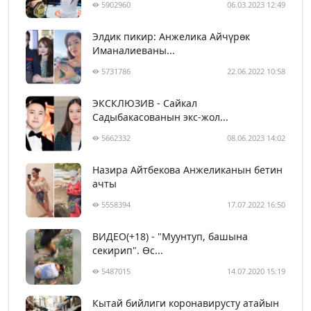
5902960
06.03.2023 12:49
Элдик пикир: Анжелика Айчүрөк
Иманалиеваны...
5731786
22.06.2022 10:58
ЭКСКЛЮЗИВ - Сайкал
Садыбакасованын экс-жол...
5662332
08.06.2023 14:02
Назира Айтбекова Анжеликанын бетин
ачты
5558394
17.07.2022 16:50
ВИДЕО(+18) - "Муунтуп, башына
секирип". Өс...
5487015
14.07.2020 15:19
Кытай бийлиги коронавирусту атайын