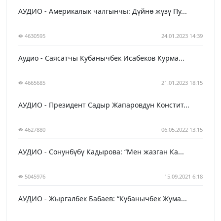
АУДИО - Америкалык чалгынчы: Дүйнө жүзү Пу...
4630595
24.01.2023 14:39
Аудио - Саясатчы Кубанычбек Исабеков Курма...
4665685
21.01.2023 18:15
АУДИО - Президент Садыр Жапаровдун Констит...
4627880
06.05.2022 13:15
АУДИО - Сонунбүбү Кадырова: “Мен жазган Ка...
5045976
15.09.2021 6:18
АУДИО - Жыргалбек Бабаев: “Кубанычбек Жума...