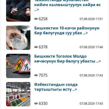
кийин кылмыштуулук кайра өс
..>
6258
07.08.2026 17:51
Бишкектин 10-кичи районунун
бир бөлүгүндө суу убак ..>
6378
07.08.2026 17:46
Бишкекте Тоголок Молдо
көчөсүнүн бир бөлүгү убакты ..>
7075
07.08.2026 17:43
Өзбекстандын соода
тартыштыгы өстү ..>
6330
07.08.2026 17:43