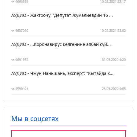
4666959
10.02.2021 23:17
АУДИО - Жактоочу: “Депутат Жумалиевдин 16 ...
4637060
10.02.2021 23:02
АУДИО - ...Коронавирус келгенине аябай сүй...
4691952
31.03.2020 4:20
АУДИО - Чжун Наньшань, эксперт: “Кытайда к...
4596401
28.03.2020 4:05
Мы в соцсетях