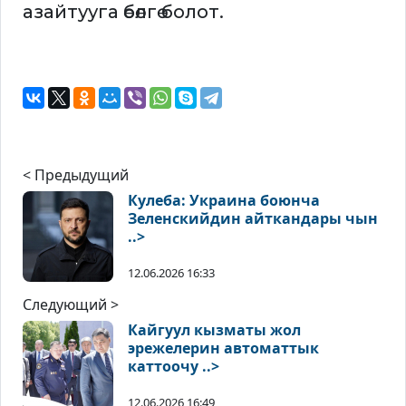
азайтууга өбөлгө болот.
< Предыдущий
Кулеба: Украина боюнча
Зеленскийдин айткандары чын
..>
12.06.2026 16:33
Следующий >
Кайгуул кызматы жол
эрежелерин автоматтык
каттоочу ..>
12.06.2026 16:49