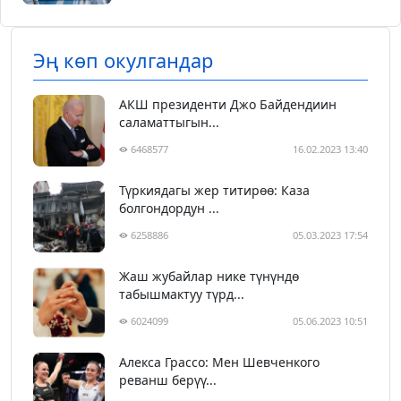
Эң көп окулгандар
АКШ президенти Джо Байдендиин
саламаттыгын...
6468577
16.02.2023 13:40
Түркиядагы жер титирөө: Каза
болгондордун ...
6258886
05.03.2023 17:54
Жаш жубайлар нике түнүндө
табышмактуу түрд...
6024099
05.06.2023 10:51
Алекса Грассо: Мен Шевченкого
реванш берүү...