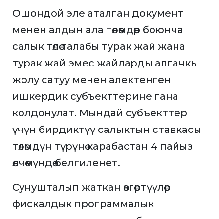
Ошондой эле аталган документ
менен алдын ала төлөмдөр боюнча
салык төлөө талабы турак жай жана
турак жай эмес жайларды алгачкы
жолу сатуу менен алектенген
ишкердик субъекттерине гана
колдонулат. Мындай субъекттер
үчүн бирдиктүү салыктын ставкасы
төлөмдүн түрүнө карабастан 4 пайыз
өлчөмүндө белгиленет.
Сунушталып жаткан өзгөртүүлөр
фискалдык программалык