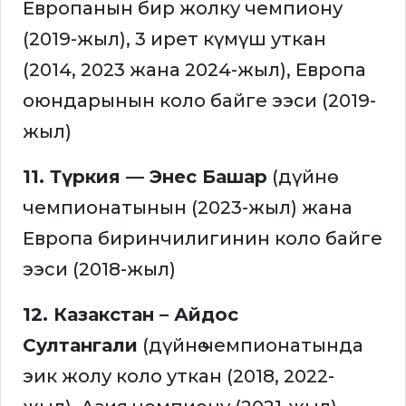
Европанын бир жолку чемпиону
(2019-жыл), 3 ирет күмүш уткан
(2014, 2023 жана 2024-жыл), Европа
оюндарынын коло байге ээси (2019-
жыл)
11. Түркия — Энес Башар
(дүйнө
чемпионатынын (2023-жыл) жана
Европа биринчилигинин коло байге
ээси (2018-жыл)
12. Казакстан – Айдос
Султангали
(дүйнө чемпионатында
эик жолу коло уткан (2018, 2022-