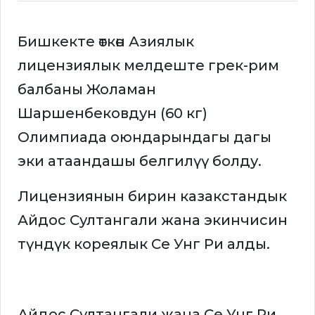
Бишкекте өткөн Азиялык
лицензиялык мелдеште грек-рим
балбаны Жоламан
Шаршенбековдун (60 кг)
Олимпиада оюндарындагы дагы
эки атаандашы белгилүү болду.
Лицензиянын бирин казакстандык
Айдос Султангали жана экинчисин
түндүк кореялык Се Унг Ри алды.
Айдос Султангали жана Се Унг Ри