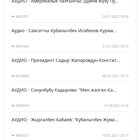
АУДИО - Америкалык чалгынчы: Дүйнө жүзү Пу...
4626707
24.01.2023 14:39
Аудио - Саясатчы Кубанычбек Исабеков Курма...
4661664
21.01.2023 18:15
АУДИО - Президент Садыр Жапаровдун Констит...
4623889
06.05.2022 13:15
АУДИО - Сонунбүбү Кадырова: “Мен жазган Ка...
5039910
15.09.2021 6:18
АУДИО - Жыргалбек Бабаев: “Кубанычбек Жума...
4662627
10.02.2021 23:17