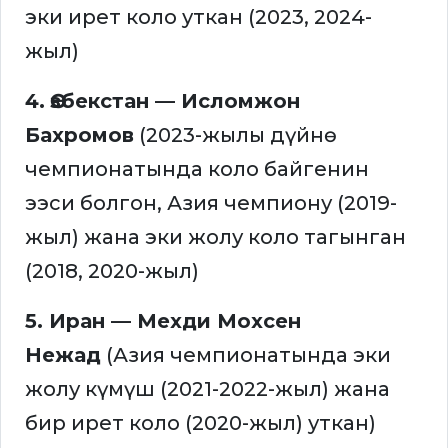
эки ирет коло уткан (2023, 2024-
жыл)
4.
Өзбекстан — Исломжон
Бахромов
(2023-жылы дүйнө
чемпионатында коло байгенин
ээси болгон, Азия чемпиону (2019-
жыл) жана эки жолу коло тагынган
(2018, 2020-жыл)
5. Иран — Мехди Мохсен
Нежад
(Азия чемпионатында эки
жолу күмүш (2021-2022-жыл) жана
бир ирет коло (2020-жыл) уткан)