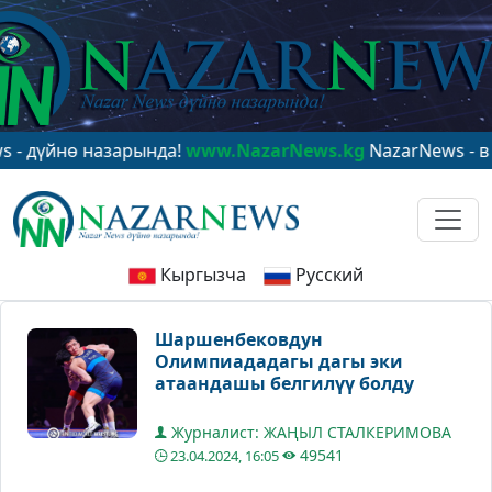
 назарында!
www.NazarNews.kg
NazarNews - в центре 
Кыргызча
Русский
Шаршенбековдун
Олимпиададагы дагы эки
атаандашы белгилүү болду
Журналист: ЖАҢЫЛ СТАЛКЕРИМОВА
49541
23.04.2024, 16:05