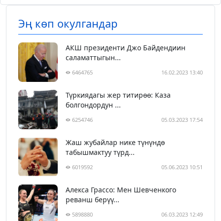
Эң көп окулгандар
АКШ президенти Джо Байдендиин
саламаттыгын...
6464765
16.02.2023 13:40
Түркиядагы жер титирөө: Каза
болгондордун ...
6254746
05.03.2023 17:54
Жаш жубайлар нике түнүндө
табышмактуу түрд...
6019592
05.06.2023 10:51
Алекса Грассо: Мен Шевченкого
реванш берүү...
5898880
06.03.2023 12:49