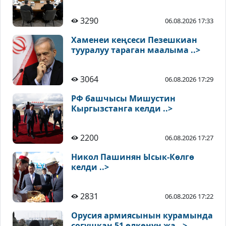
3290
06.08.2026 17:33
Хаменеи кеңсеси Пезешкиан
тууралуу тараган маалыма ..>
3064
06.08.2026 17:29
РФ башчысы Мишустин
Кыргызстанга келди ..>
2200
06.08.2026 17:27
Никол Пашинян Ысык-Көлгө
келди ..>
2831
06.08.2026 17:22
Орусия армиясынын курамында
согушкан 51 өлкөнүн жа ..>