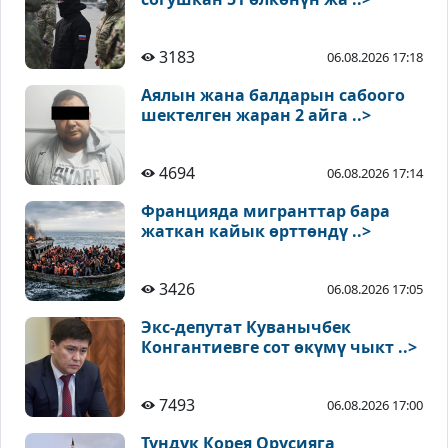
3183
06.08.2026 17:18
Аялын жана балдарын сабоого
шектелген жаран 2 айга ..>
4694
06.08.2026 17:14
Францияда мигранттар бара
жаткан кайык өрттөндү ..>
3426
06.08.2026 17:05
Экс-депутат Куванычбек
Конгантиевге сот өкүмү чыкт ..>
7493
06.08.2026 17:00
Түндүк Корея Орусияга