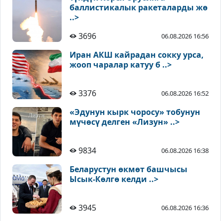
баллистикалык ракеталарды жө
..>
3696
06.08.2026 16:56
Иран АКШ кайрадан сокку урса,
жооп чаралар катуу б ..>
3376
06.08.2026 16:52
«Эдунун кырк чоросу» тобунун
мүчөсү делген «Лизун» ..>
9834
06.08.2026 16:38
Беларустун өкмөт башчысы
Ысык-Көлгө келди ..>
3945
06.08.2026 16:36