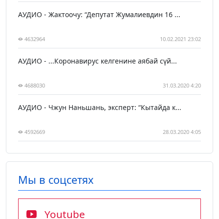
АУДИО - Жактоочу: “Депутат Жумалиевдин 16 ...
4632964
10.02.2021 23:02
АУДИО - ...Коронавирус келгенине аябай сүй...
4688030
31.03.2020 4:20
АУДИО - Чжун Наньшань, эксперт: “Кытайда к...
4592669
28.03.2020 4:05
Мы в соцсетях
Youtube