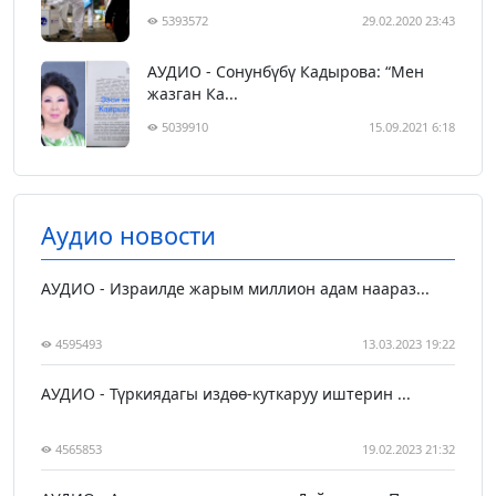
5393572
29.02.2020 23:43
АУДИО - Сонунбүбү Кадырова: “Мен
жазган Ка...
5039910
15.09.2021 6:18
Аудио новости
АУДИО - Израилде жарым миллион адам наараз...
4595493
13.03.2023 19:22
АУДИО - Түркиядагы издөө-куткаруу иштерин ...
4565853
19.02.2023 21:32