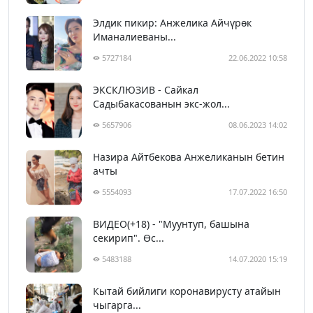
Элдик пикир: Анжелика Айчүрөк
Иманалиеваны...
5727184
22.06.2022 10:58
ЭКСКЛЮЗИВ - Сайкал
Садыбакасованын экс-жол...
5657906
08.06.2023 14:02
Назира Айтбекова Анжеликанын бетин
ачты
5554093
17.07.2022 16:50
ВИДЕО(+18) - "Муунтуп, башына
секирип". Өс...
5483188
14.07.2020 15:19
Кытай бийлиги коронавирусту атайын
чыгарга...