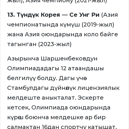
жыл), Азия чемпиону (2021-жыл)
13. Түндүк Корея — Се Унг Ри
(Азия
чемпионатында күмүш (2019-жыл)
жана Азия оюндарында коло байге
тагынган (2023-жыл)
Азырынча Шаршенбековдун
Олимпиададагы 12 атаандашы
белгилүү болду. Дагы үчөө
Стамбулдагы дүйнөлүк лицензиялык
мелдеште аныкталат. Эскерте
кетсек, Олимпиада оюндарында
күрөш боюнча мелдешке ар бир
салмактан 16дан спортчу катышат.