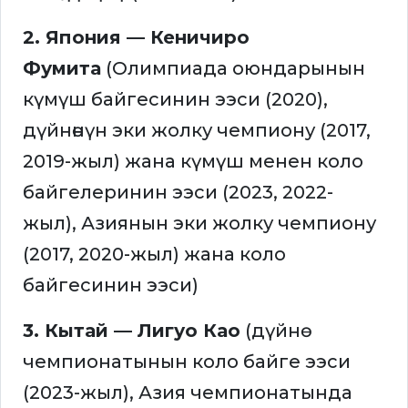
2. Япония — Кеничиро
Фумита
(Олимпиада оюндарынын
күмүш байгесинин ээси (2020),
дүйнөнүн эки жолку чемпиону (2017,
2019-жыл) жана күмүш менен коло
байгелеринин ээси (2023, 2022-
жыл), Азиянын эки жолку чемпиону
(2017, 2020-жыл) жана коло
байгесинин ээси)
3. Кытай — Лигуо Као
(дүйнө
чемпионатынын коло байге ээси
(2023-жыл), Азия чемпионатында