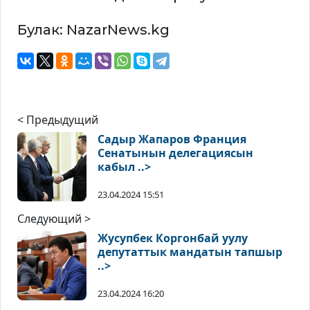
Булак: NazarNews.kg
< Предыдущий
Садыр Жапаров Франция
Сенатынын делегациясын
кабыл ..>
23.04.2024 15:51
Следующий >
Жусупбек Коргонбай уулу
депутаттык мандатын тапшыр
..>
23.04.2024 16:20