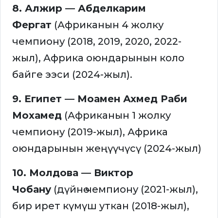
8. Алжир — Абделкарим
Фергат
(Африканын 4 жолку
чемпиону (2018, 2019, 2020, 2022-
жыл), Африка оюндарынын коло
байге ээси (2024-жыл).
9. Египет — Моамен Ахмед Раби
Мохамед
(Африканын 1 жолку
чемпиону (2019-жыл), Африка
оюндарынын жеңүүчүсү (2024-жыл)
10. Молдова — Виктор
Чобану
(дүйнө чемпиону (2021-жыл),
бир ирет күмүш уткан (2018-жыл),