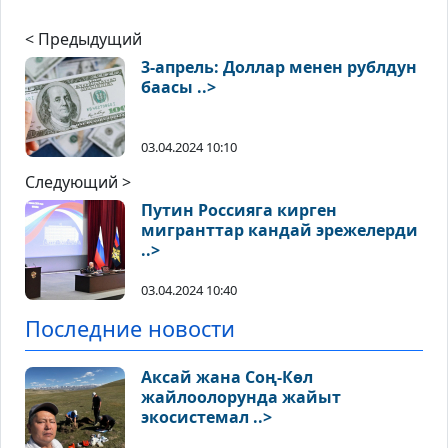
< Предыдущий
3-апрель: Доллар менен рублдун
баасы ..>
03.04.2024 10:10
Следующий >
Путин Россияга кирген
мигранттар кандай эрежелерди
..>
03.04.2024 10:40
Последние новости
Аксай жана Соң-Көл
жайлоолорунда жайыт
экосистемал ..>