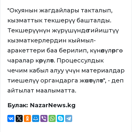
"Окуянын жагдайлары такталып,
кызматтык текшерүү башталды.
Текшерүүнүн жүрүшүндө тийиштүү
кызматкерлердин кыймыл-
аракеттери баа берилип, күнөөлүлөргө
чаралар көрүлөт. Процессулдык
чечим кабыл алуу үчүн материалдар
тиешелүү органдарга жөнөтүлөт", - деп
айтылат маалыматта.
Булак: NazarNews.kg