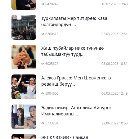
6470242
16.02.2023 13:40
Түркиядагы жер титирөө: Каза
болгондордун ...
6260515
05.03.2023 17:54
Жаш жубайлар нике түнүндө
табышмактуу түрд...
6025627
05.06.2023 10:51
Алекса Грассо: Мен Шевченкого
реванш берүү...
5904600
06.03.2023 12:49
Элдик пикир: Анжелика Айчүрөк
Иманалиеваны...
5733284
22.06.2022 10:58
ЭКСКЛЮЗИВ - Сайкал