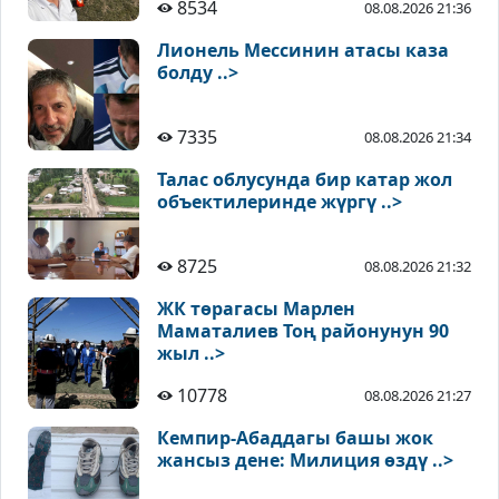
8534
08.08.2026 21:36
Лионель Мессинин атасы каза
болду ..>
7335
08.08.2026 21:34
Талас облусунда бир катар жол
объектилеринде жүргү ..>
8725
08.08.2026 21:32
ЖК төрагасы Марлен
Маматалиев Тоң районунун 90
жыл ..>
10778
08.08.2026 21:27
Кемпир-Абаддагы башы жок
жансыз дене: Милиция өздү ..>