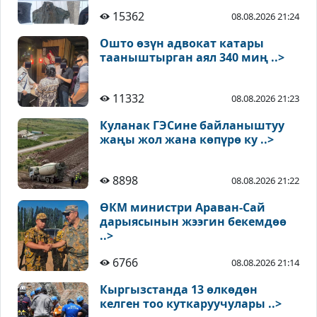
15362
08.08.2026 21:24
Ошто өзүн адвокат катары
тааныштырган аял 340 миң ..>
11332
08.08.2026 21:23
Куланак ГЭСине байланыштуу
жаңы жол жана көпүрө ку ..>
8898
08.08.2026 21:22
ӨКМ министри Араван-Сай
дарыясынын жээгин бекемдөө
..>
6766
08.08.2026 21:14
Кыргызстанда 13 өлкөдөн
келген тоо куткаруучулары ..>