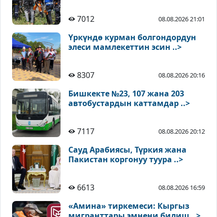
7012
08.08.2026 21:01
Үркүндө курман болгондордун
элеси мамлекеттин эсин ..>
8307
08.08.2026 20:16
Бишкекте №23, 107 жана 203
автобустардын каттамдар ..>
7117
08.08.2026 20:12
Сауд Арабиясы, Түркия жана
Пакистан коргонуу туура ..>
6613
08.08.2026 16:59
«Амина» тиркемеси: Кыргыз
мигранттары эмнени билиш ..>