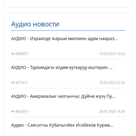
Аудио новости
АУДИО - Израилде жарым миллион адам наараз...
4600957
13.03.2023 19:22
АУДИО - Түркиядагы издөө-куткаруу иштерин ...
4571511
19.02.2023 21:32
АУДИО - Америкалык чалгынчы: Дүйнө жүзү Пу...
4632010
24.01.2023 14:39
Аудио - Саясатчы Кубанычбек Исабеков Курма...