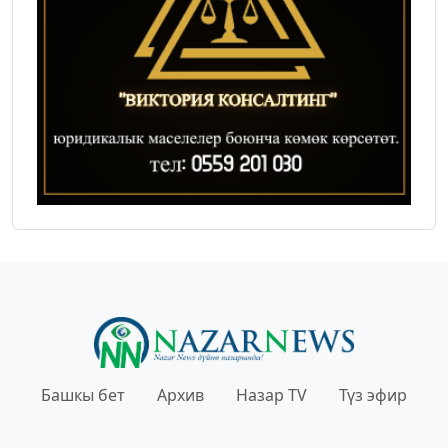
Башкы бет
Архив
Назар TV
Түз эфир