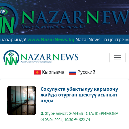
ында!
www.NazarNews.kg
NazarNews - в центре мирово
Кыргызча
Русский
Сокулукта убактылуу кармоочу
жайда отурган шектүү асынып
алды
Журналист: ЖАҢЫЛ СТАЛКЕРИМОВА
32274
03.04.2024, 10:30