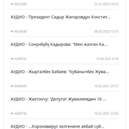
4667280
21.01.2023 18:15
АУДИО - Президент Садыр Жапаровдун Констит...
4629548
06.05.2022 13:15
АУДИО - Сонунбүбү Кадырова: “Мен жазган Ка...
5049534
15.09.2021 6:18
АУДИО - Жыргалбек Бабаев: “Кубанычбек Жума...
4668599
10.02.2021 23:17
АУДИО - Жактоочу: “Депутат Жумалиевдин 16 ...
4638736
10.02.2021 23:02
АУДИО - ...Коронавирус келгенине аябай сүй...