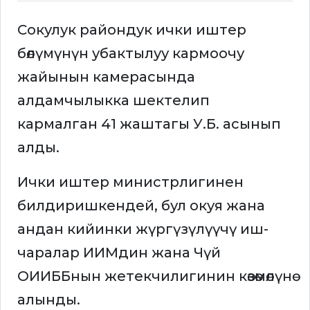
Сокулук райондук ички иштер
бөлүмүнүн убактылуу кармоочу
жайынын камерасында
алдамчылыкка шектелип
кармалган 41 жаштагы У.Б. асынып
алды.
Ички иштер министрлигинен
билдиришкендей, бул окуя жана
андан кийинки жүргүзүлүүчү иш-
чаралар ИИМдин жана Чүй
ОИИББнын жетекчилигинин көзөмөлүнө
алынды.