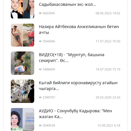
Садыбакасованын экс-жол...
5663945
08.06.2023 14:02
Назира Айтбекова Анжеликанын бетин
ачты
5560046
17.07.2022 16:50
ВИДЕО(+18) - "Муунтуп, башына
секирип". Өс...
5488409
14.07.2020 15:19
Кытай бийлиги коронавирусту атайын
чыгарга...
5399707
29.02.2020 23:43
АУДИО - Сонунбүбү Кадырова: “Мен
жазган Ка...
5049534
15.09.2021 6:18