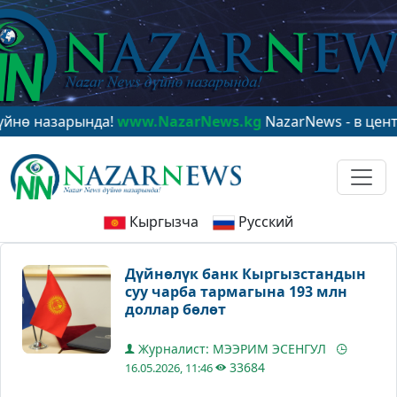
азарында!
www.NazarNews.kg
NazarNews - в центре ми
Кыргызча
Русский
Дүйнөлүк банк Кыргызстандын
суу чарба тармагына 193 млн
доллар бөлөт
Журналист: МЭЭРИМ ЭСЕНГУЛ
33684
16.05.2026, 11:46