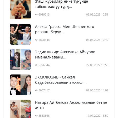
Жаш жубайлар нике түнүндө
табышмактуу түрд...
6019213
05.06.2023 10:51
Алекса Грассо: Мен Шевченкого
реванш берүү...
5898548
06.03.2023 12:49
Элдик пикир: Анжелика Айчүрөк
Иманалиеваны...
5726844
22.06.2022 10:58
ЭКСКЛЮЗИВ - Сайкал
Садыбакасованын экс-жол...
5657417
08.06.2023 14:02
Назира Айтбекова Анжеликанын бетин
ачты
5553666
17.07.2022 16:50