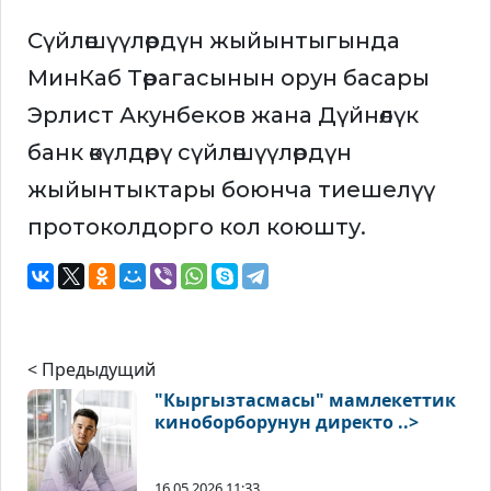
Сүйлөшүүлөрдүн жыйынтыгында
МинКаб Төрагасынын орун басары
Эрлист Акунбеков жана Дүйнөлүк
банк өкүлдөрү сүйлөшүүлөрдүн
жыйынтыктары боюнча тиешелүү
протоколдорго кол коюшту.
< Предыдущий
"Кыргызтасмасы" мамлекеттик
киноборборунун директо ..>
16.05.2026 11:33