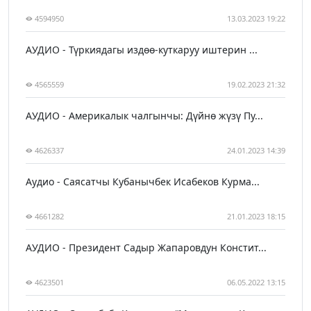
4594950
13.03.2023 19:22
АУДИО - Түркиядагы издөө-куткаруу иштерин ...
4565559
19.02.2023 21:32
АУДИО - Америкалык чалгынчы: Дүйнө жүзү Пу...
4626337
24.01.2023 14:39
Аудио - Саясатчы Кубанычбек Исабеков Курма...
4661282
21.01.2023 18:15
АУДИО - Президент Садыр Жапаровдун Констит...
4623501
06.05.2022 13:15