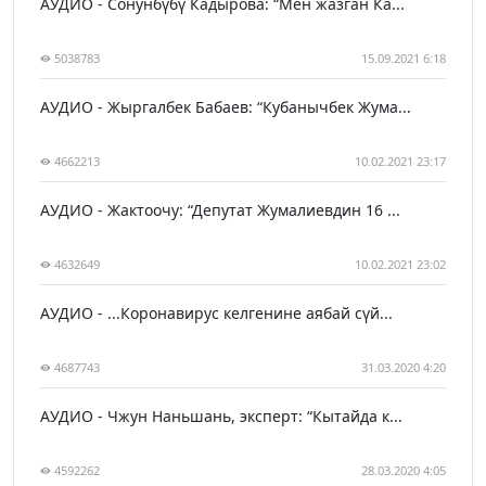
АУДИО - Сонунбүбү Кадырова: “Мен жазган Ка...
5038783
15.09.2021 6:18
АУДИО - Жыргалбек Бабаев: “Кубанычбек Жума...
4662213
10.02.2021 23:17
АУДИО - Жактоочу: “Депутат Жумалиевдин 16 ...
4632649
10.02.2021 23:02
АУДИО - ...Коронавирус келгенине аябай сүй...
4687743
31.03.2020 4:20
АУДИО - Чжун Наньшань, эксперт: “Кытайда к...
4592262
28.03.2020 4:05