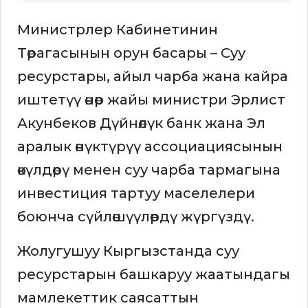
Министрлер Кабинетинин
Төрагасынын орун басары – Суу
ресурстары, айыл чарба жана кайра
иштетүү өнөр жайы министри Эрлист
Акунбеков Дүйнөлүк банк жана Эл
аралык өнүктүрүү ассоциациясынын
өкүлдөрү менен суу чарба тармагына
инвестиция тартуу маселелери
боюнча сүйлөшүүлөрдү жүргүздү.
Жолугушуу Кыргызстанда суу
ресурстарын башкаруу жаатындагы
мамлекеттик саясаттын