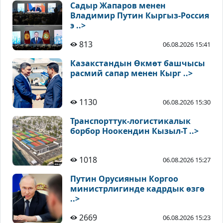
Садыр Жапаров менен
Владимир Путин Кыргыз-Россия
э ..>
813
06.08.2026 15:41
Казакстандын Өкмөт башчысы
расмий сапар менен Кырг ..>
1130
06.08.2026 15:30
Транспорттук-логистикалык
борбор Ноокендин Кызыл-Т ..>
1018
06.08.2026 15:27
Путин Орусиянын Коргоо
министрлигинде кадрдык өзгө
..>
2669
06.08.2026 15:23