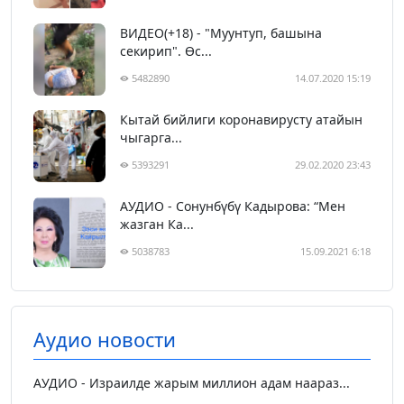
ВИДЕО(+18) - "Муунтуп, башына
секирип". Өс...
5482890
14.07.2020 15:19
Кытай бийлиги коронавирусту атайын
чыгарга...
5393291
29.02.2020 23:43
АУДИО - Сонунбүбү Кадырова: “Мен
жазган Ка...
5038783
15.09.2021 6:18
Аудио новости
АУДИО - Израилде жарым миллион адам наараз...