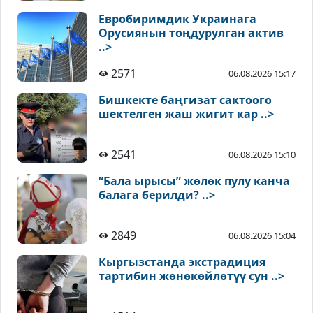
Евробиримдик Украинага
Орусиянын тоңдурулган актив
..>
2571
06.08.2026 15:17
Бишкекте баңгизат сактоого
шектелген жаш жигит кар ..>
2541
06.08.2026 15:10
“Бала ырысы” жөлөк пулу канча
балага берилди? ..>
2849
06.08.2026 15:04
Кыргызстанда экстрадиция
тартибин жөнөкөйлөтүү сун ..>