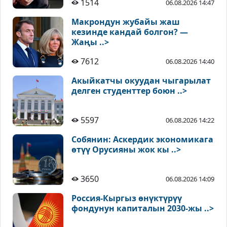
1514
06.08.2026 14:47
Макрондун жубайы жаш
кезинде кандай болгон? —
Жаңы ..>
7612
06.08.2026 14:40
Акыйкатчы окуудан чыгарылат
делген студенттер боюн ..>
5597
06.08.2026 14:22
Собянин: Аскердик экономикага
өтүү Орусияны жок кы ..>
3650
06.08.2026 14:09
Россия-Кыргыз өнүктүрүү
фондунун капиталын 2030-жы ..>