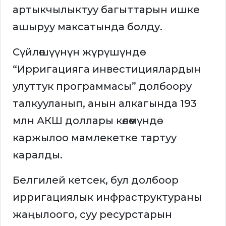
артыкчылыктуу багыттарын ишке
ашыруу максатында болду.
Сүйлөшүүнүн жүрүшүндө
“Ирригацияга инвестициялардын
улуттук программасы” долбоору
талкууланып, анын алкагында 193
млн АКШ доллары көлөмүндө
каржылоо мамлекетке тартуу
каралды.
Белгилей кетсек, бул долбоор
ирригациялык инфраструктураны
жаңылоого, суу ресурстарын