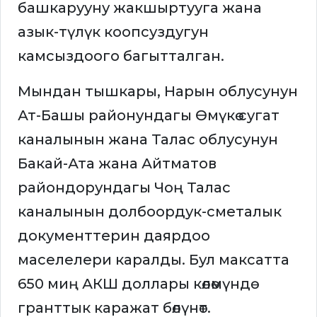
башкарууну жакшыртууга жана
азык-түлүк коопсуздугун
камсыздоого багытталган.
Мындан тышкары, Нарын облусунун
Ат-Башы районундагы Өмүкө сугат
каналынын жана Талас облусунун
Бакай-Ата жана Айтматов
райондорундагы Чоң Талас
каналынын долбоордук-сметалык
документтерин даярдоо
маселелери каралды. Бул максатта
650 миң АКШ доллары көлөмүндө
гранттык каражат бөлүнөт.