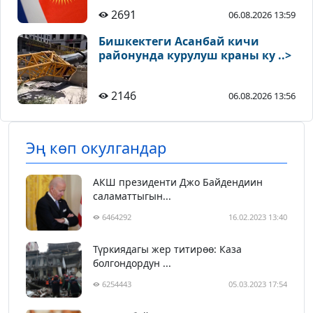
2691
06.08.2026 13:59
Бишкектеги Асанбай кичи
районунда курулуш краны ку ..>
2146
06.08.2026 13:56
Эң көп окулгандар
АКШ президенти Джо Байдендиин
саламаттыгын...
6464292
16.02.2023 13:40
Түркиядагы жер титирөө: Каза
болгондордун ...
6254443
05.03.2023 17:54