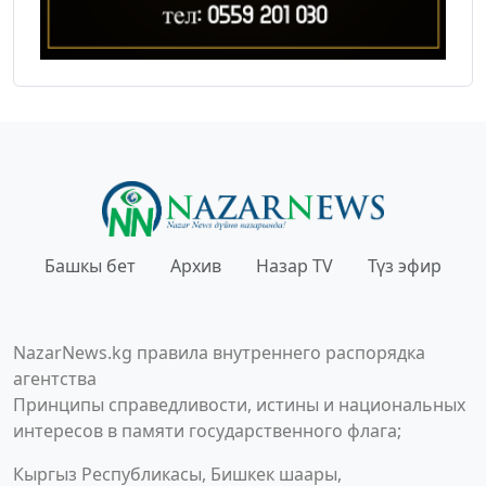
Башкы бет
Архив
Назар TV
Түз эфир
NazarNews.kg правила внутреннего распорядка
агентства
Принципы справедливости, истины и национальных
интересов в памяти государственного флага;
Кыргыз Республикасы, Бишкек шаары,