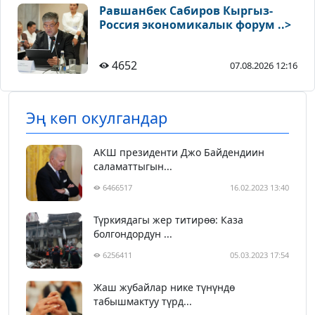
Равшанбек Сабиров Кыргыз-
Россия экономикалык форум ..>
4652
07.08.2026 12:16
Эң көп окулгандар
АКШ президенти Джо Байдендиин
саламаттыгын...
6466517
16.02.2023 13:40
Түркиядагы жер титирөө: Каза
болгондордун ...
6256411
05.03.2023 17:54
Жаш жубайлар нике түнүндө
табышмактуу түрд...