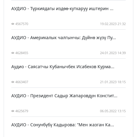
АУДИО - Түркиядагы издөө-куткаруу иштерин ...
4567570
19.02.2023 21:32
АУДИО - Америкалык чалгынчы: Дүйнө жүзү Пу...
4628455
24.01.2023 14:39
Аудио - Саясатчы Кубанычбек Исабеков Курма...
4663407
21.01.2023 18:15
АУДИО - Президент Садыр Жапаровдун Констит...
4625679
06.05.2022 13:15
АУДИО - Сонунбүбү Кадырова: “Мен жазган Ка...