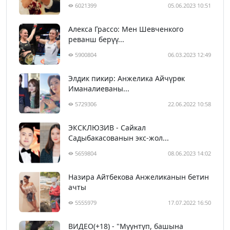
6021399
05.06.2023 10:51
Алекса Грассо: Мен Шевченкого
реванш берүү...
5900804
06.03.2023 12:49
Элдик пикир: Анжелика Айчүрөк
Иманалиеваны...
5729306
22.06.2022 10:58
ЭКСКЛЮЗИВ - Сайкал
Садыбакасованын экс-жол...
5659804
08.06.2023 14:02
Назира Айтбекова Анжеликанын бетин
ачты
5555979
17.07.2022 16:50
ВИДЕО(+18) - "Муунтуп, башына