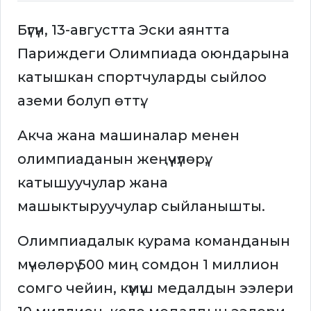
Бүгүн, 13-августта Эски аянтта
Париждеги Олимпиада оюндарына
катышкан спортчуларды сыйлоо
аземи болуп өттү.
Акча жана машиналар менен
олимпиаданын жеңүүчүлөрү,
катышуучулар жана
машыктыруучулар сыйланышты.
Олимпиадалык курама команданын
мүчөлөрү 500 миң сомдон 1 миллион
сомго чейин, күмүш медалдын ээлери