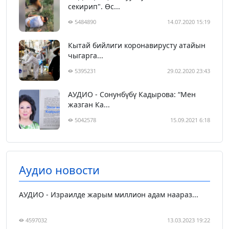
секирип". Өс...
5484890
14.07.2020 15:19
Кытай бийлиги коронавирусту атайын
чыгарга...
5395231
29.02.2020 23:43
АУДИО - Сонунбүбү Кадырова: “Мен
жазган Ка...
5042578
15.09.2021 6:18
Аудио новости
АУДИО - Израилде жарым миллион адам наараз...
4597032
13.03.2023 19:22