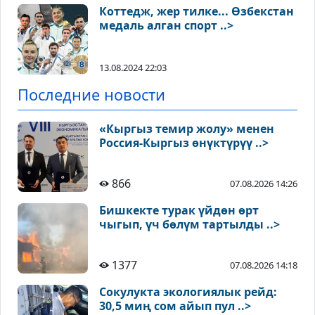
Коттедж, жер тилке... Өзбекстан
медаль алган спорт ..>
13.08.2024 22:03
Последние новости
«Кыргыз темир жолу» менен
Россия-Кыргыз өнүктүрүү ..>
866
07.08.2026 14:26
Бишкекте турак үйдөн өрт
чыгып, үч бөлүм тартылды ..>
1377
07.08.2026 14:18
Сокулукта экологиялык рейд:
30,5 миң сом айып пул ..>