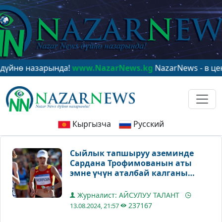
 назарында!
www.NazarNews.kg
NazarNews - в центре 
Кыргызча
Русский
Сыйлык тапшыруу аземинде
Сардана Трофимованын аты
эмне үчүн аталбай калганы
белгилүү болду
Журналист: АЙСУЛУУ ТАЛАНТ
237167
13.08.2024, 21:57