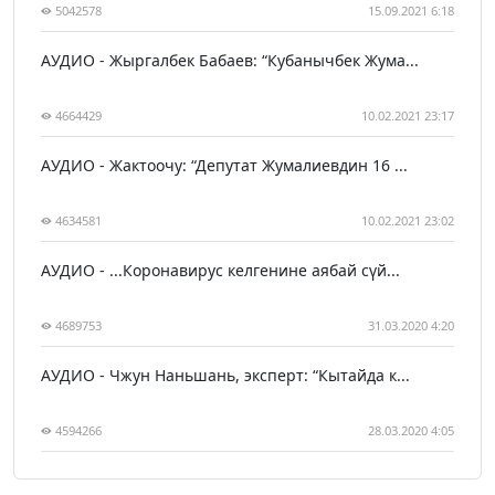
5042578
15.09.2021 6:18
АУДИО - Жыргалбек Бабаев: “Кубанычбек Жума...
4664429
10.02.2021 23:17
АУДИО - Жактоочу: “Депутат Жумалиевдин 16 ...
4634581
10.02.2021 23:02
АУДИО - ...Коронавирус келгенине аябай сүй...
4689753
31.03.2020 4:20
АУДИО - Чжун Наньшань, эксперт: “Кытайда к...
4594266
28.03.2020 4:05