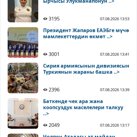
ырчысы Улукманапонун ..>
3195
07.08.2026 13:53
Президент Жапаров ЕАЭБге мүчө
мамлекеттердин өкмөт ..>
3001
07.08.2026 13:41
Сирия армиясынын дивизиясын
Түркиянын жараны башка ..>
2396
07.08.2026 13:39
Баткенде чек ара жана
коопсуздук маселелери талкуу
..>
2049
07.08.2026 13:17
Чолпон-Атадагы ат майдан