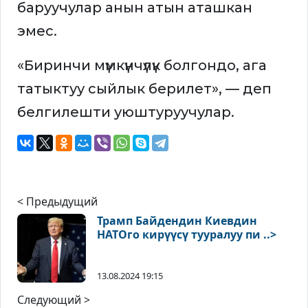
баруучулар анын атын аташкан
эмес.
«Биринчи мүмкүнчүлүк болгондо, ага
татыктуу сыйлык берилет», — деп
белгилешти уюштуруучулар.
< Предыдущий
Трамп Байдендин Киевдин
НАТОго кирүүсү тууралуу пи ..>
13.08.2024 19:15
Следующий >