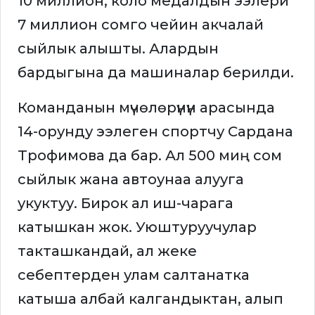
10 миллион, коло медалдын ээлери
7 миллион сомго чейин акчалай
сыйлык алышты. Алардын
бардыгына да машиналар берилди.
Команданын мүчөлөрүнүн арасында
14-орунду ээлеген спортчу Сардана
Трофимова да бар. Ал 500 миң сом
сыйлык жана автоунаа алууга
укуктуу. Бирок ал иш-чарага
катышкан жок. Уюштуруучулар
такташкандай, ал жеке
себептерден улам салтанатка
катыша албай калгандыктан, алып