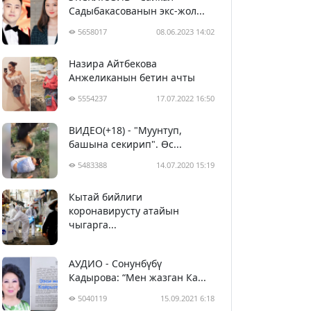
Садыбакасованын экс-жол...
5658017
08.06.2023 14:02
Назира Айтбекова
Анжеликанын бетин ачты
5554237
17.07.2022 16:50
ВИДЕО(+18) - "Муунтуп,
башына секирип". Өс...
5483388
14.07.2020 15:19
Кытай бийлиги
5393664
29.02.2020 23:43
коронавирусту атайын
чыгарга...
АУДИО - Сонунбүбү
Кадырова: “Мен жазган Ка...
5040119
15.09.2021 6:18