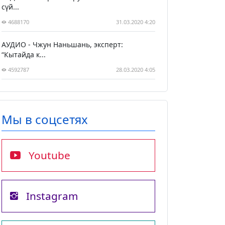
сүй...
4688170
31.03.2020 4:20
АУДИО - Чжун Наньшань, эксперт:
“Кытайда к...
4592787
28.03.2020 4:05
Мы в соцсетях
Youtube
Instagram