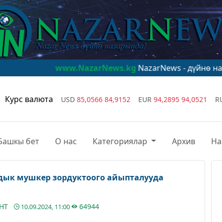
www.NazarNews.kg
NazarNews - дүйнө назарында!
ww
Курс валюта
USD
85,0566
84,9152
EUR
94,2895
94,0521
R
Башкы бет
О нас
Категориялар
Архив
На
дык мушкер зордуктоого айыпталууда
АНТ
64944
10.09.2024, 11:00