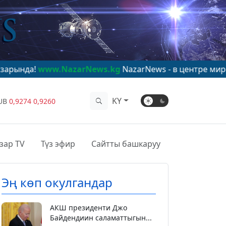
w.NazarNews.kg
NazarNews - в центре мирового вним
KY
UB
0,9274
0,9260
зар TV
Түз эфир
Сайтты башкаруу
Эң көп окулгандар
АКШ президенти Джо
Байдендиин саламаттыгын...