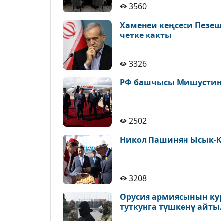
3560
Хаменеи кеңсеси Пезе
четке какты
3326
РФ башчысы Мишустин 
2502
Никол Пашинян Ысык-К
3208
Орусия армиясынын ку
туткунга түшкөнү айт