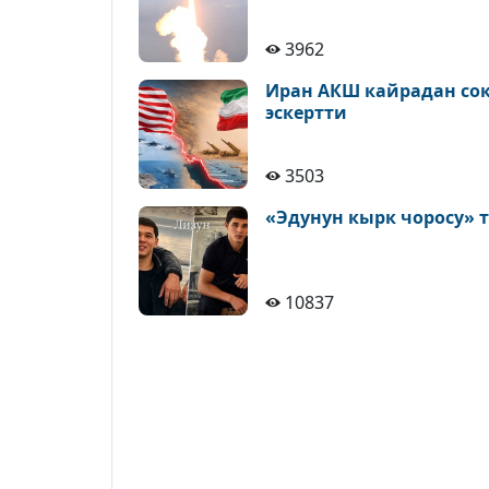
3962
Иран АКШ кайрадан сокк
эскертти
3503
«Эдунун кырк чоросу» 
10837