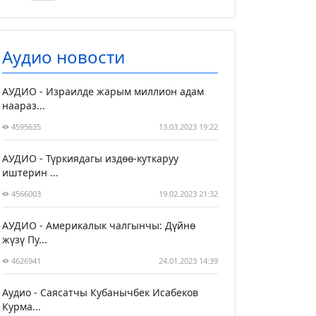
Аудио новости
АУДИО - Израилде жарым миллион адам
наараз...
4595635
13.03.2023 19:22
АУДИО - Түркиядагы издөө-куткаруу
иштерин ...
4566003
19.02.2023 21:32
АУДИО - Америкалык чалгынчы: Дүйнө
жүзү Пу...
4626941
24.01.2023 14:39
Аудио - Саясатчы Кубанычбек Исабеков
Курма...