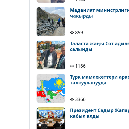
Маданият министрлиги 
чакырды
859
Таласта жаңы Сот адил
салынды
1166
Түрк мамлекеттери ара
талкууланууда
3366
Президент Садыр Жапа
кабыл алды