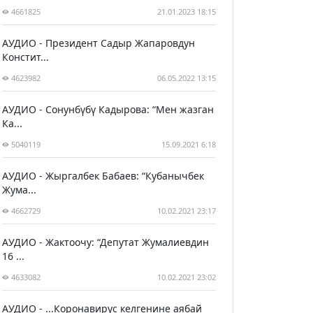
4661825
21.01.2023 18:15
АУДИО - Президент Садыр Жапаровдун
Констит...
4623982
06.05.2022 13:15
АУДИО - Сонунбүбү Кадырова: “Мен жазган
Ка...
5040119
15.09.2021 6:18
АУДИО - Жыргалбек Бабаев: “Кубанычбек
Жума...
4662729
10.02.2021 23:17
АУДИО - Жактоочу: “Депутат Жумалиевдин
16 ...
4633082
10.02.2021 23:02
АУДИО - ...Коронавирус келгенине аябай