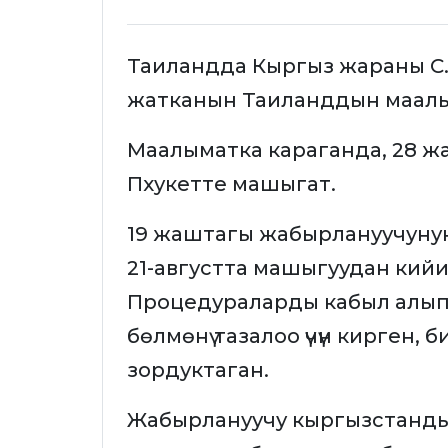
Таиландда Кыргыз жараны С
жатканын Таиланддын маал
Маалыматка караганда, 28 
Пхукетте машыгат.
19 жаштагы жабырлануучунун
21-августта машыгуудан кийин
Процедураларды кабыл алып,
бөлмөнү тазалоо үчүн кирген, 
зордуктаган.
Жабырлануучу кыргызстандык