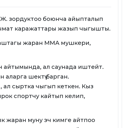
.Ж. зордуктоо боюнча айыпталып
ымат каражаттары жазып чыгышты.
жаштагы жаран ММА мушкери,
 айтымында, ал саунада иштейт.
 аларга шектүү барган.
 ал сыртка чыгып кеткен. Кыз
бирок спортчу кайтып келип,
 жаран муну эч кимге айтпоо