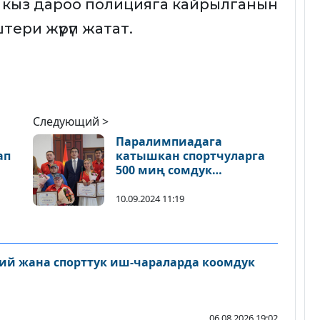
 кыз дароо полицияга кайрылганын
тери жүрүп жатат.
Следующий >
Паралимпиадага
ап
катышкан спортчуларга
500 миң сомдук
сертификаттар
тапшырылды
10.09.2024 11:19
ий жана спорттук иш-чараларда коомдук
06.08.2026 19:02