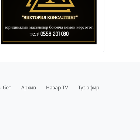
 бет
Архив
Назар TV
Түз эфир