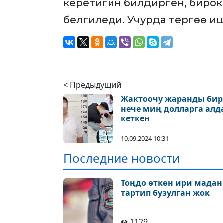
керетигин билдирген, бирок
белгиледи. Учурда тергөө иш
< Предыдущий
Жактоочу жаранды бир
нече миң долларга алд
кеткен
10.09.2024 10:31
Последние новости
Тоңдо өткөн ири мадан
тартип бузулган жок
1129