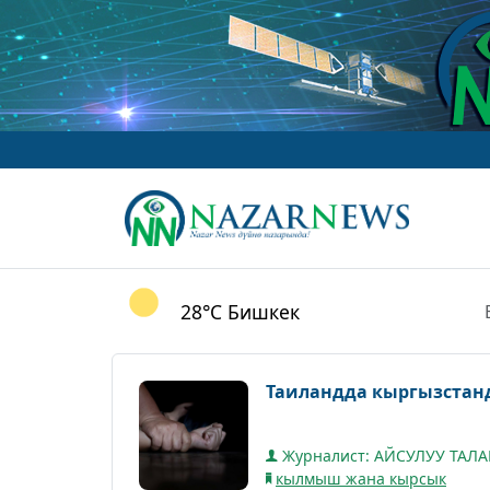
28°C
Бишкек
Таиландда кыргызстан
Журналист: АЙСУЛУУ ТАЛ
кылмыш жана кырсык