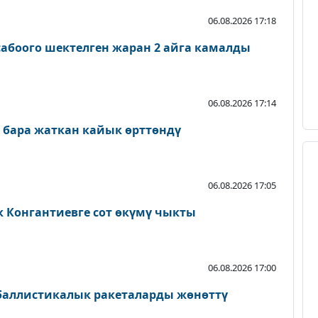
06.08.2026 17:18
абоого шектелген жаран 2 айга камалды
06.08.2026 17:14
 бара жаткан кайык өрттөндү
06.08.2026 17:05
к Конгантиевге сот өкүмү чыкты
06.08.2026 17:00
 баллистикалык ракеталарды жөнөттү