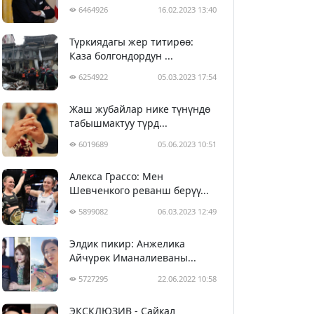
6464926
16.02.2023 13:40
Түркиядагы жер титирөө:
Каза болгондордун ...
6254922
05.03.2023 17:54
Жаш жубайлар нике түнүндө
табышмактуу түрд...
6019689
05.06.2023 10:51
Алекса Грассо: Мен
Шевченкого реванш берүү...
5899082
06.03.2023 12:49
Элдик пикир: Анжелика
Айчүрөк Иманалиеваны...
5727295
22.06.2022 10:58
ЭКСКЛЮЗИВ - Сайкал