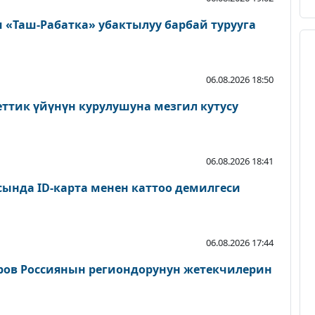
«Таш-Рабатка» убактылуу барбай турууга
06.08.2026 18:50
еттик үйүнүн курулушуна мезгил кутусу
06.08.2026 18:41
сында ID-карта менен каттоо демилгеси
06.08.2026 17:44
ров Россиянын региондорунун жетекчилерин