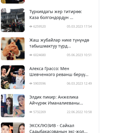
Түркиядагы жер титирөө:
Каза болгондордун ...
6259520
05.03.2023 17:54
Жаш жубайлар нике түнүндө
табышмактуу түрд...
6024680
05.06.2023 10:51
Алекса Грассо: Мен
Шевченкого реванш берүү...
5903596
06.03.2023 12:49
Элдик пикир: Анжелика
Айчүрөк Иманалиеваны...
5732269
22.06.2022 10:58
ЭКСКЛЮЗИВ - Сайкал
Садыбакасованын экс-жол...