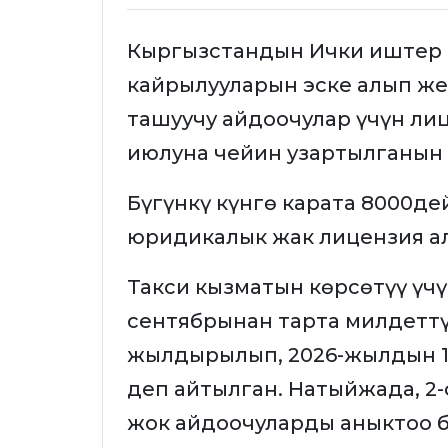
Кыргызстандын Ички иштер
кайрылууларын эске алып же
ташуучу айдоочулар үчүн лиц
июлуна чейин узартылганын
Бүгүнкү күнгө карата 8000д
юридикалык жак лицензия а
Такси кызматын көрсөтүү үчү
сентябрынан тарта милдеттү
жылдырылып, 2026-жылдын 1
деп айтылган. Натыйжада, 2
жок айдоочуларды аныктоо 