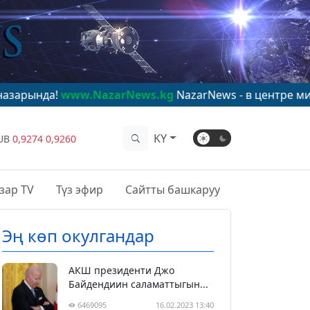
ww.NazarNews.kg
NazarNews - в центре мирового вни
KY
UB
0,9274
0,9260
зар TV
Түз эфир
Сайтты башкаруу
Эң көп окулгандар
АКШ президенти Джо
Байдендиин саламаттыгын...
6469095
16.02.2023 13:40