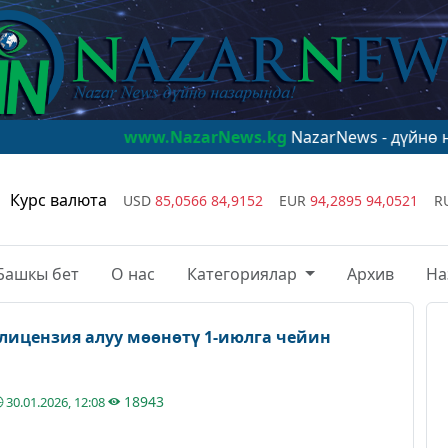
www.NazarNews.kg
NazarNews - дүйнө назарында!
w
Курс валюта
USD
85,0566
84,9152
EUR
94,2895
94,0521
R
Башкы бет
О нас
Категориялар
Архив
На
 лицензия алуу мөөнөтү 1-июлга чейин
18943
30.01.2026, 12:08