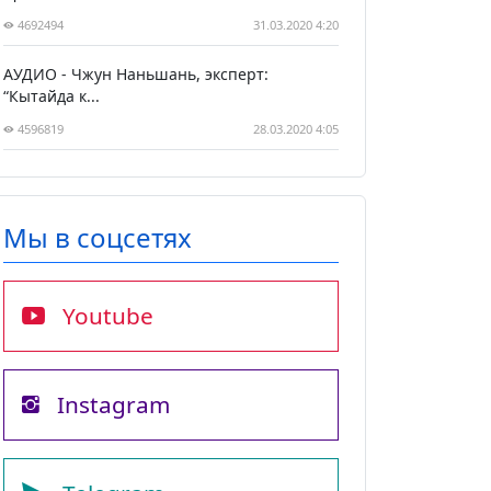
4692494
31.03.2020 4:20
АУДИО - Чжун Наньшань, эксперт:
“Кытайда к...
4596819
28.03.2020 4:05
Мы в соцсетях
Youtube
Instagram