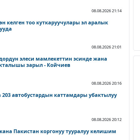
08.08.2026 21:14
өн келген тоо куткаруучулары эл аралык
ууда
08.08.2026 21:01
дордун элеси мамлекеттин эсинде жана
акталышы зарыл - Койчиев
08.08.2026 20:16
а 203 автобустардын каттамдары убактылуу
08.08.2026 20:12
 жана Пакистан коргонуу тууралуу келишим