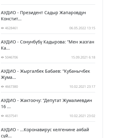
АУДИО - Президент Садыр Жапаровдун
Констит...
4628461
06.05.2022 13:15
АУДИО - Сонунбүбү Кадырова: “Мен жазган
Ка...
5046706
15.09.2021 6:18
АУДИО - Жыргалбек Бабаев: “Кубанычбек
Жума...
4667380
10.02.2021 23:17
АУДИО - Жактоочу: “Депутат Жумалиевдин
16 ...
4637541
10.02.2021 23:02
АУДИО - ...Коронавирус келгенине аябай
сүй...