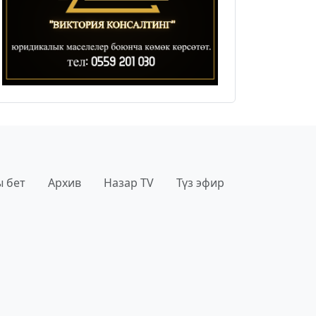
 бет
Архив
Назар TV
Түз эфир