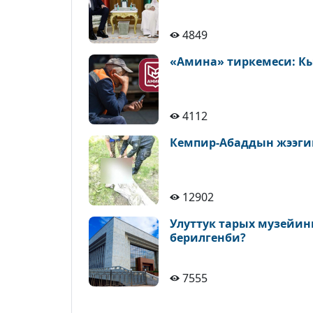
4849
«Амина» тиркемеси: К
4112
Кемпир-Абаддын жээги
12902
Улуттук тарых музейин
берилгенби?
7555