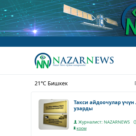
21°C
Бишкек
Такси айдоочулар үчүн
узарды
Журналист: NAZARNEWS
коом