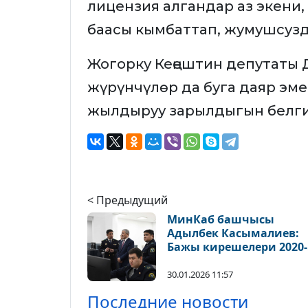
лицензия алгандар аз экени,
баасы кымбаттап, жумушсузд
Жогорку Кеңештин депутаты 
жүрүнчүлөр да буга даяр эм
жылдыруу зарылдыгын белги
< Предыдущий
МинКаб башчысы
Адылбек Касымалиев:
Бажы кирешелери 2020-
жылга салыштырмалуу
эсеге өстү
30.01.2026 11:57
Последние новости