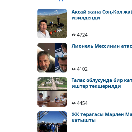
Аксай жана Соң-Көл ж
изилденди
4724
Лионель Мессинин атас
4102
Талас облусунда бир к
иштер текшерилди
4454
ЖК төрагасы Марлен М
катышты