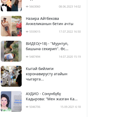
5663060
08.06.2023 14:02
Назира Айтбекова
Анжеликанын бетин ачты
5559015
17.07.2022 16:50
ВИДЕО(+18) - "Муунтуп,
башына секирип". Өс...
5487494
14.07.2020 15:19
Кытай бийлиги
5398632
29.02.2020 23:43
коронавирусту атайын
чыгарга...
АУДИО - Сонунбүбү
Кадырова: “Мен жазган Ка...
5046706
15.09.2021 6:18