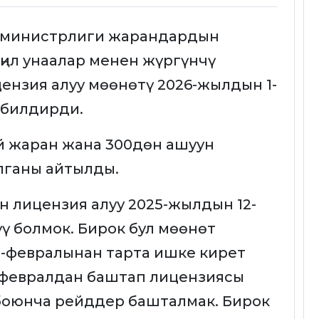
 министрлиги жарандардын
ңил унаалар менен жүргүнчү
ензия алуу мөөнөтү 2026-жылдын 1-
 билдирди.
ей жаран жана 300дөн ашуун
лганы айтылды.
н лицензия алуу 2025-жылдын 12-
ү болмок. Бирок бул мөөнөт
-февралынан тарта ишке кирет
-февралдан баштап лицензиясы
боюнча рейддер башталмак. Бирок