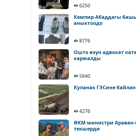
6250
Кемпир-Абаддагы башы
аныктоодо
8776
Ошто өзүн адвокат кат
кармалды
5640
Куланак ГЭСине байлан
4276
ӨКМ министри Араван-
текшерди