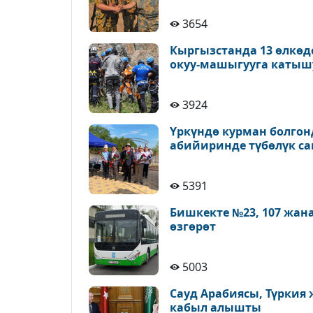
3654
Кыргызстанда 13 өлкөд
окуу-машыгууга катыш
3924
Үркүндө курман болгон
абийиринде түбөлүк с
5391
Бишкекте №23, 107 жан
өзгөрөт
5003
Сауд Арабиясы, Түркия
кабыл алышты