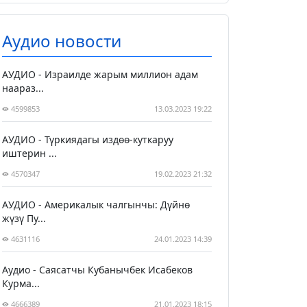
Аудио новости
АУДИО - Израилде жарым миллион адам
наараз...
4599853
13.03.2023 19:22
АУДИО - Түркиядагы издөө-куткаруу
иштерин ...
4570347
19.02.2023 21:32
АУДИО - Америкалык чалгынчы: Дүйнө
жүзү Пу...
4631116
24.01.2023 14:39
Аудио - Саясатчы Кубанычбек Исабеков
Курма...
4666389
21.01.2023 18:15