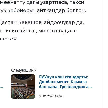
 мөөнөттү дагы узартпаса, такси
ук көбөйөрүн айткандар болгон.
Дастан Бекешов, айдоочулар да,
естигин айтып, мөөнөттү дагы
леген.
Следующий >
БУУнун кош стандарты:
Донбасс менен Крымга
башкача, Гренландияга
 6
башкача мамиле
30.01.2026 12:09