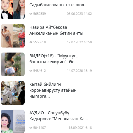
Садыбакасованын экс-жол...
5659339
08.06.2023 14:02
Назира Айтбекова
Анжеликанын бетин ачты
5555618
17.07.2022 16:50
ВИДЕО(+18) - "Муунтуп,
башына секирип". Өс...
5484612
14.07.2020 15:19
Кытай бийлиги
5394773
29.02.2020 23:43
коронавирусту атайын
чыгарга...
АУДИО - Сонунбүбү
Кадырова: “Мен жазган Ка...
5041407
15.09.2021 6:18