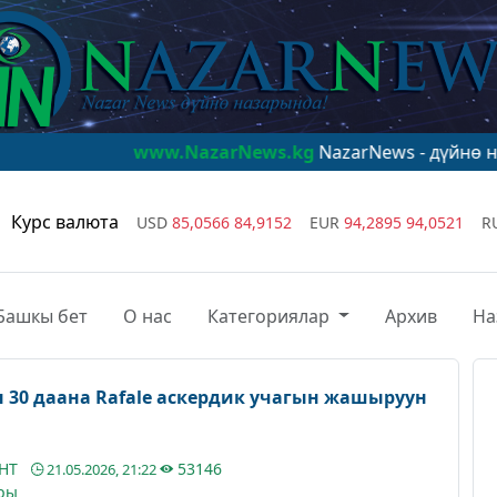
www.NazarNews.kg
NazarNews - дүйнө назарында!
w
Курс валюта
USD
85,0566
84,9152
EUR
94,2895
94,0521
R
Башкы бет
О нас
Категориялар
Архив
На
30 даана Rafale аскердик учагын жашыруун
АНТ
53146
21.05.2026, 21:22
ры