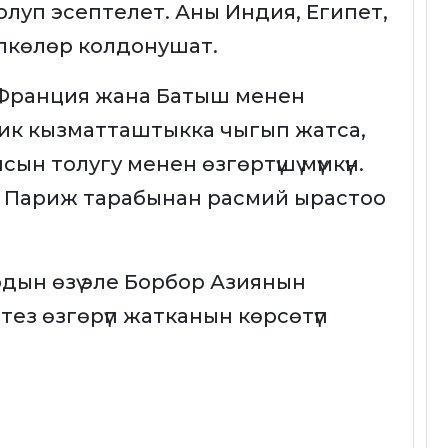
луп эсептелет. Аны Индия, Египет,
лкөлөр колдонушат.
 Франция жана Батыш менен
ик кызматташтыкка чыгып жатса,
сын толугу менен өзгөртүшү мүмкүн.
 Париж тарабынан расмий ырастоо
ын өзү эле Борбор Азиянын
тез өзгөрүп жатканын көрсөтүп