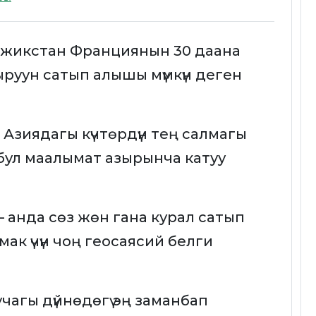
ажикстан Франциянын 30 даана
руун сатып алышы мүмкүн деген
 Азиядагы күчтөрдүн тең салмагы
к бул маалымат азырынча катуу
 анда сөз жөн гана курал сатып
ймак үчүн чоң геосаясий белги
чагы дүйнөдөгү эң заманбап