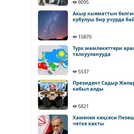
9095
Акыр кыяматтын белгис
кубулуш бир учурда ба
15870
Түрк мамлекеттери ара
талкууланууда
5537
Президент Садыр Жапа
кабыл алды
5821
Хаменеи кеңсеси Пезе
четке какты