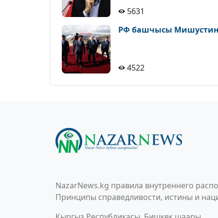
5631
РФ башчысы Мишустин 
4522
NazarNews.kg правила внутреннего распо
Принципы справедливости, истины и наци
Кыргыз Республикасы, Бишкек шаары,