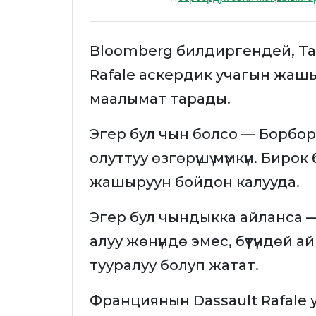
Bloomberg билдиргендей, Т
Rafale аскердик учагын жашы
маалымат тарады.
Эгер бул чын болсо — Борбор
олуттуу өзгөрүшү мүмкүн. Биро
жашыруун бойдон калууда.
Эгер бул чындыкка айланса —
алуу жөнүндө эмес, бүтүндөй а
тууралуу болуп жатат.
Франциянын Dassault Rafale у