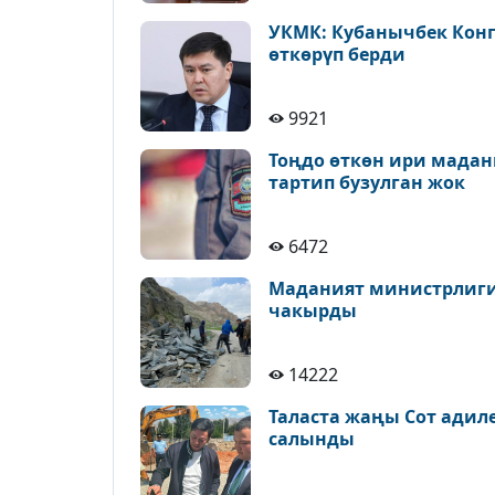
УКМК: Кубанычбек Конг
өткөрүп берди
9921
Тоңдо өткөн ири мадан
тартип бузулган жок
6472
Маданият министрлиги 
чакырды
14222
Таласта жаңы Сот адил
салынды