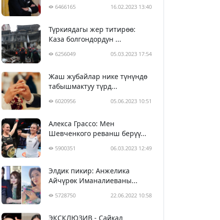
6466165
16.02.2023 13:40
Түркиядагы жер титирөө:
Каза болгондордун ...
6256049
05.03.2023 17:54
Жаш жубайлар нике түнүндө
табышмактуу түрд...
6020956
05.06.2023 10:51
Алекса Грассо: Мен
Шевченкого реванш берүү...
5900351
06.03.2023 12:49
Элдик пикир: Анжелика
Айчүрөк Иманалиеваны...
5728750
22.06.2022 10:58
ЭКСКЛЮЗИВ - Сайкал