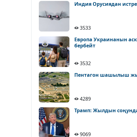
Индия Орусиядан истре
3533
Европа Украинанын аск
бербейт
3532
Пентагон шашылыш ж
4289
Трамп: Жылдын соңунда
9069