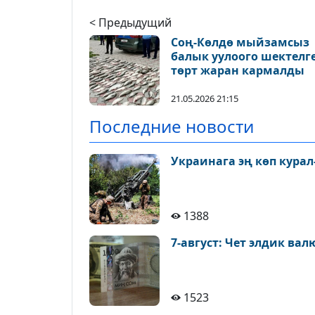
< Предыдущий
Соң-Көлдө мыйзамсыз
балык уулоого шектелг
төрт жаран кармалды
21.05.2026 21:15
Последние новости
Украинага эң көп кура
1388
7-август: Чет элдик ва
1523