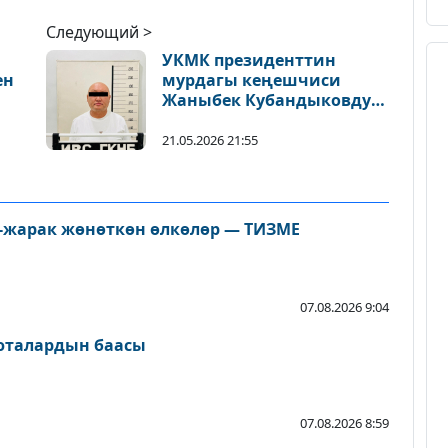
Следующий >
УКМК президенттин
ен
мурдагы кеңешчиси
Жаныбек Кубандыковду
кармады
21.05.2026 21:55
л-жарак жөнөткөн өлкөлөр — ТИЗМЕ
07.08.2026 9:04
люталардын баасы
07.08.2026 8:59