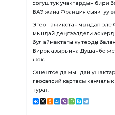
согуштук учактардын бири бо
БАЭ жана Франция сыяктуу ө
Эгер Тажикстан чындап эле
мындай деңгээлдеги аскерд
бул аймактагы күчтөрдүн балан
Бирок азырынча Душанбе же
жок.
Ошентсе да мындай ушактард
геосаясий картасы канчалык 
турат.