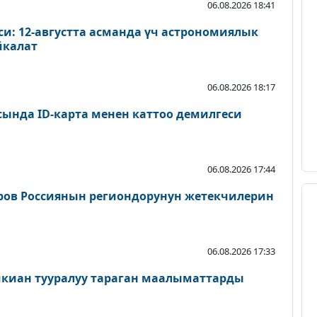
06.08.2026 18:41
и: 12-августта асманда үч астрономиялык
йкалат
06.08.2026 18:17
сында ID-карта менен каттоо демилгеси
06.08.2026 17:44
ров Россиянын региондорунун жетекчилерин
06.08.2026 17:33
шкиан тууралуу тараган маалыматтарды