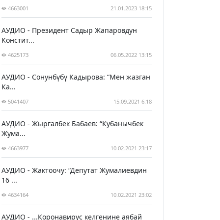
4663001
21.01.2023 18:15
АУДИО - Президент Садыр Жапаровдун
Констит...
4625173
06.05.2022 13:15
АУДИО - Сонунбүбү Кадырова: “Мен жазган
Ка...
5041407
15.09.2021 6:18
АУДИО - Жыргалбек Бабаев: “Кубанычбек
Жума...
4663977
10.02.2021 23:17
АУДИО - Жактоочу: “Депутат Жумалиевдин
16 ...
4634164
10.02.2021 23:02
АУДИО - ...Коронавирус келгенине аябай