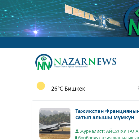
26°C
Бишкек
Тажикстан Франциянын 
сатып алышы мүмкүн
Журналист: АЙСУЛУУ ТАЛ
борбордук азия жаңылыкта