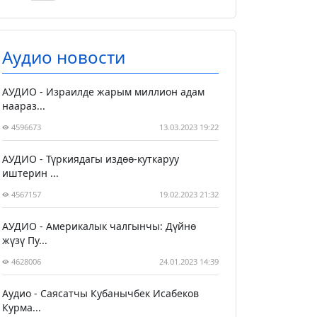
Аудио новости
АУДИО - Израилде жарым миллион адам
наараз...
4596673
13.03.2023 19:22
АУДИО - Түркиядагы издөө-куткаруу
иштерин ...
4567157
19.02.2023 21:32
АУДИО - Америкалык чалгынчы: Дүйнө
жүзү Пу...
4628006
24.01.2023 14:39
Аудио - Саясатчы Кубанычбек Исабеков
Курма...