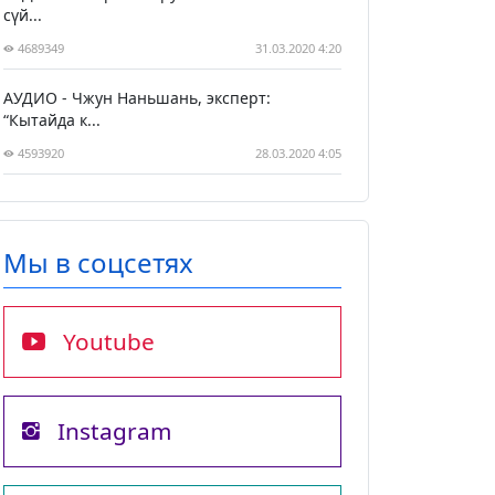
сүй...
4689349
31.03.2020 4:20
АУДИО - Чжун Наньшань, эксперт:
“Кытайда к...
4593920
28.03.2020 4:05
Мы в соцсетях
Youtube
Instagram