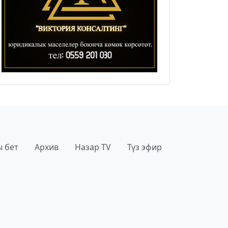
 бет
Архив
Назар TV
Түз эфир