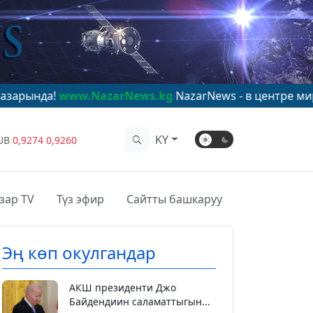
ww.NazarNews.kg
NazarNews - в центре мирового вним
KY
UB
0,9274
0,9260
зар TV
Түз эфир
Сайтты башкаруу
Эң көп окулгандар
АКШ президенти Джо
Байдендиин саламаттыгын...