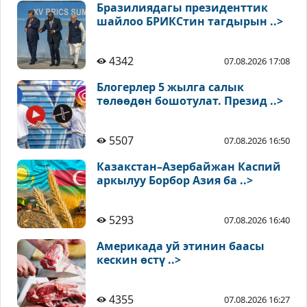
Бразилиядагы президенттик
шайлоо БРИКСтин тагдырын ..>
4342
07.08.2026 17:08
Блогерлер 5 жылга салык
төлөөдөн бошотулат. Презид ..>
5507
07.08.2026 16:50
Казакстан–Азербайжан Каспий
аркылуу Борбор Азия ба ..>
5293
07.08.2026 16:40
Америкада уй этинин баасы
кескин өстү ..>
4355
07.08.2026 16:27