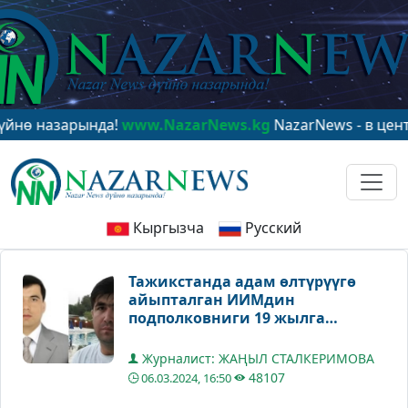
назарында!
www.NazarNews.kg
NazarNews - в центре м
Кыргызча
Русский
Тажикстанда адам өлтүрүүгө
айыпталган ИИМдин
подполковниги 19 жылга
соттолду
Журналист: ЖАҢЫЛ СТАЛКЕРИМОВА
48107
06.03.2024, 16:50