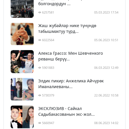
болгондордун ...
6257581
05.03.2023 17:54
Жаш жубайлар нике түнүндө
табышмактуу түрд...
6022564
05.06.2023 10:51
Алекса Грассо: Мен Шевченкого
реванш берүү...
5901883
06.03.2023 12:49
Элдик пикир: Анжелика Айчүрөк
Иманалиеваны...
5730379
22.06.2022 10:58
ЭКСКЛЮЗИВ - Сайкал
Садыбакасованын экс-жол...
5660947
08.06.2023 14:02