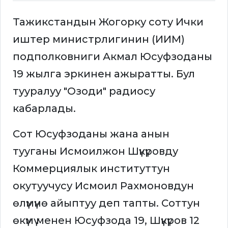
Тажикстандын Жогорку соту Ички
иштер министрлигинин (ИИМ)
подполковниги Акмал Юсуфзоданы
19 жылга эркинен ажыратты. Бул
тууралуу "Озоди" радиосу
кабарлады.
Сот Юсуфзоданы жана анын
тууганы Исмоилжон Шүкүровду
Коммерциялык институттун
окутуучусу Исмоил Рахмоновдун
өлүмүнө айыптуу деп тапты. Соттун
өкүмү менен Юсуфзода 19, Шүкүров 12