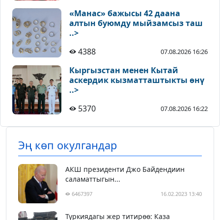
«Манас» бажысы 42 даана
алтын буюмду мыйзамсыз таш
..>
4388
07.08.2026 16:26
Кыргызстан менен Кытай
аскердик кызматташтыкты өнү
..>
5370
07.08.2026 16:22
Эң көп окулгандар
АКШ президенти Джо Байдендиин
саламаттыгын...
6467397
16.02.2023 13:40
Түркиядагы жер титирөө: Каза