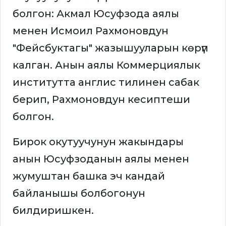
болгон: Акмал Юсуфзода аялы
менен Исмоил Рахмоновдун
"Фейсбуктагы" жазышууларын көрүп
калган. Анын аялы Коммерциялык
институтта англис тилинен сабак
берип, Рахмоновдун кесиптеши
болгон.
Бирок окутуучунун жакындары
анын Юсуфзоданын аялы менен
жумуштан башка эч кандай
байланышы болбогонун
билдиришкен.