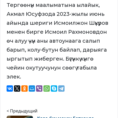
Тергөөнүн маалыматына ылайык,
Акмал Юсуфзода 2023-жылы июнь
айында шериги Исмоилжон Шүкүров
менен бирге Исмоил Рахмоновдон
өч алуу үчүн аны автоунаага салып
барып, колу-бутун байлап, дарыяга
ыргытып жиберген. Бүгүнкү күнгө
чейин окутуучунун сөөгү табыла
элек.
< Предыдущий