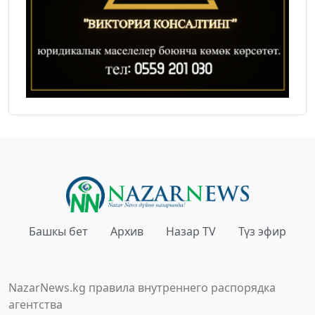
Башкы бет
Архив
Назар TV
Түз эфир
NazarNews.kg правила внутреннего распорядка
агентства