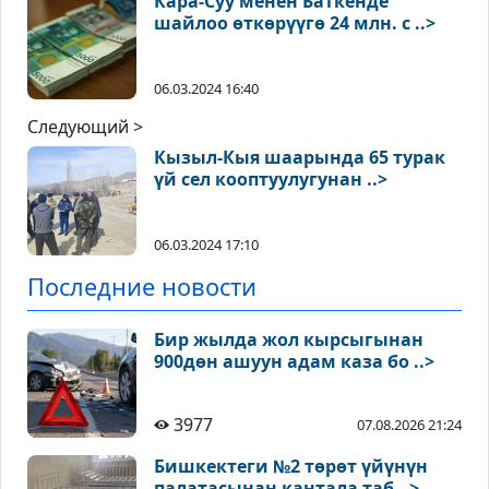
Кара-Суу менен Баткенде
шайлоо өткөрүүгө 24 млн. с ..>
06.03.2024 16:40
Следующий >
Кызыл-Кыя шаарында 65 турак
үй сел кооптуулугунан ..>
06.03.2024 17:10
Последние новости
Бир жылда жол кырсыгынан
900дөн ашуун адам каза бо ..>
3977
07.08.2026 21:24
Бишкектеги №2 төрөт үйүнүн
палатасынан кантала таб ..>