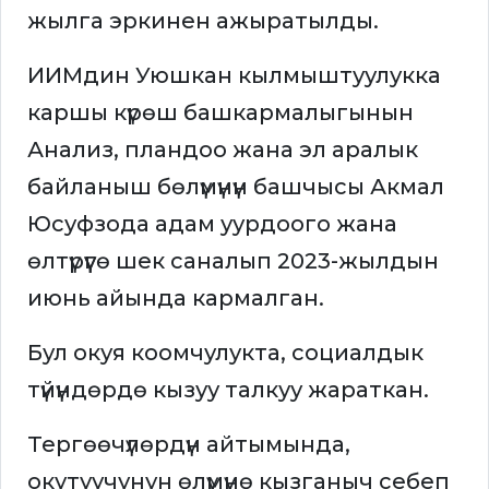
жылга эркинен ажыратылды.
ИИМдин Уюшкан кылмыштуулукка
каршы күрөш башкармалыгынын
Анализ, пландоо жана эл аралык
байланыш бөлүмүнүн башчысы Акмал
Юсуфзода адам уурдоого жана
өлтүрүүгө шек саналып 2023-жылдын
июнь айында кармалган.
Бул окуя коомчулукта, социалдык
түйүндөрдө кызуу талкуу жараткан.
Тергөөчүлөрдүн айтымында,
окутуучунун өлүмүнө кызганыч себеп