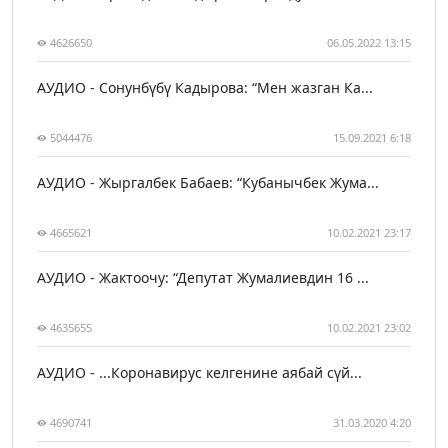
4626650
06.05.2022 13:15
АУДИО - Сонунбүбү Кадырова: “Мен жазган Ка...
5044476
15.09.2021 6:18
АУДИО - Жыргалбек Бабаев: “Кубанычбек Жума...
4665621
10.02.2021 23:17
АУДИО - Жактоочу: “Депутат Жумалиевдин 16 ...
4635655
10.02.2021 23:02
АУДИО - ...Коронавирус келгенине аябай сүй...
4690741
31.03.2020 4:20