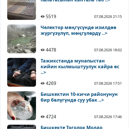
5519
07.08.2026 21:15
Челектор мөңгүсүндө изилдөө
жүргүзүлүп, мөңгүлөрдү ..>
4478
07.08.2026 18:02
Тажикстанда мунапыстан
кийин кылмыштуулук кайра өс
..>
4269
07.08.2026 17:51
Бишкектин 10-кичи районунун
бир бөлүгүндө суу убак ..>
4724
07.08.2026 17:46
Бишкекте Тоголок Молдо