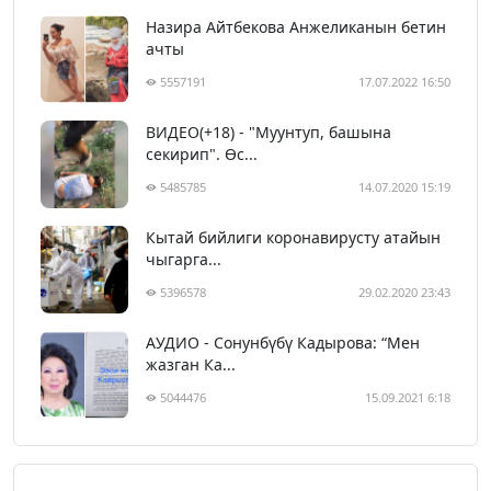
Назира Айтбекова Анжеликанын бетин
ачты
5557191
17.07.2022 16:50
ВИДЕО(+18) - "Муунтуп, башына
секирип". Өс...
5485785
14.07.2020 15:19
Кытай бийлиги коронавирусту атайын
чыгарга...
5396578
29.02.2020 23:43
АУДИО - Сонунбүбү Кадырова: “Мен
жазган Ка...
5044476
15.09.2021 6:18