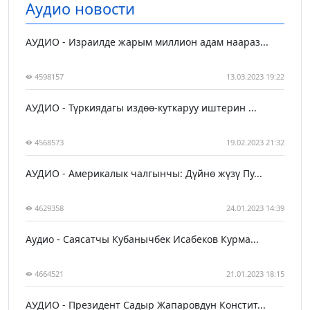
Аудио новости
АУДИО - Израилде жарым миллион адам наараз...
4598157
13.03.2023 19:22
АУДИО - Түркиядагы издөө-куткаруу иштерин ...
4568573
19.02.2023 21:32
АУДИО - Америкалык чалгынчы: Дүйнө жүзү Пу...
4629358
24.01.2023 14:39
Аудио - Саясатчы Кубанычбек Исабеков Курма...
4664521
21.01.2023 18:15
АУДИО - Президент Садыр Жапаровдун Констит...