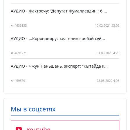
АУДИО - Жактоочу: “Депутат Жумалиевдин 16 ...
4636133
10.02.2021 23:02
АУДИО - ...Коронавирус келгенине аябай сүй...
4691271
31.03.2020 4:20
АУДИО - Чжун Наньшань, эксперт: “Кытайда к...
4595791
28.03.2020 4:05
Мы в соцсетях
Youtube