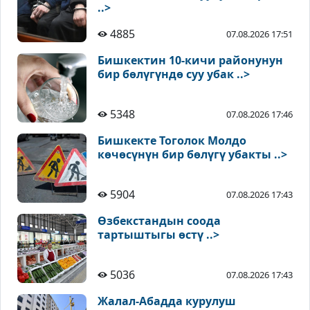
..>
4885
07.08.2026 17:51
Бишкектин 10-кичи районунун
бир бөлүгүндө суу убак ..>
5348
07.08.2026 17:46
Бишкекте Тоголок Молдо
көчөсүнүн бир бөлүгү убакты ..>
5904
07.08.2026 17:43
Өзбекстандын соода
тартыштыгы өстү ..>
5036
07.08.2026 17:43
Жалал-Абадда курулуш