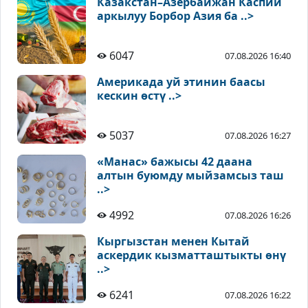
Казакстан–Азербайжан Каспий
аркылуу Борбор Азия ба ..>
6047
07.08.2026 16:40
Америкада уй этинин баасы
кескин өстү ..>
5037
07.08.2026 16:27
«Манас» бажысы 42 даана
алтын буюмду мыйзамсыз таш
..>
4992
07.08.2026 16:26
Кыргызстан менен Кытай
аскердик кызматташтыкты өнү
..>
6241
07.08.2026 16:22