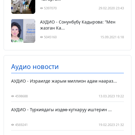
5397070
29.02.2020 23:43
АУДИО - Сонунбүбү Кадырова: “Мен
жазган Ка...
5045160
15.09.2021 6:18
Аудио новости
АУДИО - Израилде жарым миллион адам наараз...
4598688
13.03.2023 19:22
АУДИО - Түркиядагы издөө-куткаруу иштерин ...
4569241
19.02.2023 21:32