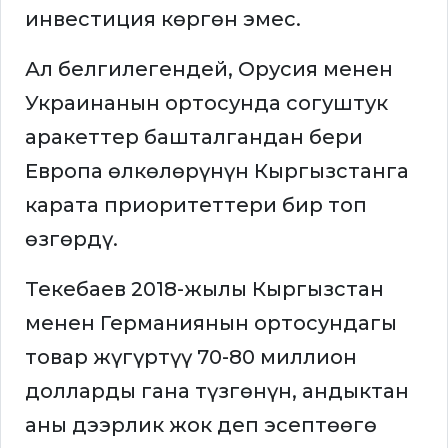
инвестиция көргөн эмес.
Ал белгилегендей, Орусия менен
Украинанын ортосунда согуштук
аракеттер башталгандан бери
Европа өлкөлөрүнүн Кыргызстанга
карата приоритеттери бир топ
өзгөрдү.
Текебаев 2018-жылы Кыргызстан
менен Германиянын ортосундагы
товар жүгүртүү 70-80 миллион
долларды гана түзгөнүн, андыктан
аны дээрлик жок деп эсептөөгө