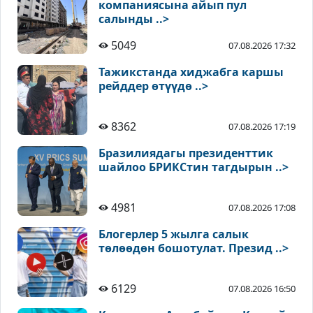
компаниясына айып пул
салынды ..>
5049
07.08.2026 17:32
Тажикстанда хиджабга каршы
рейддер өтүүдө ..>
8362
07.08.2026 17:19
Бразилиядагы президенттик
шайлоо БРИКСтин тагдырын ..>
4981
07.08.2026 17:08
Блогерлер 5 жылга салык
төлөөдөн бошотулат. Презид ..>
6129
07.08.2026 16:50