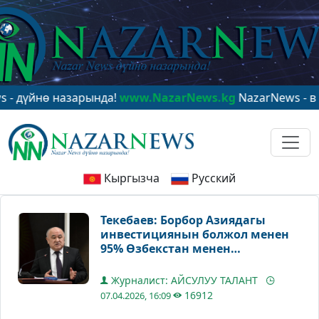
ө назарында!
www.NazarNews.kg
NazarNews - в центре
Кыргызча
Русский
Текебаев: Борбор Азиядагы
инвестициянын болжол менен
95% Өзбекстан менен
Казакстанга кеткен
Журналист: АЙСУЛУУ ТАЛАНТ
16912
07.04.2026, 16:09