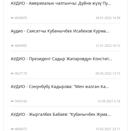
АУДИО - Америкалык чалгынчы: Дүйнө жүзү Пу...
4629870
24.01.2023 14:39
Аудио - Саясатчы Кубанычбек Исабеков Курма...
4664992
21.01.2023 18:15
АУДИО - Президент Садыр Жапаровдун Констит...
4627173
06.05.2022 13:15
АУДИО - Сонунбүбү Кадырова: “Мен жазган Ка...
5045160
15.09.2021 6:18
АУДИО - Жыргалбек Бабаев: “Кубанычбек Жума...
4666073
10.02.2021 23:17