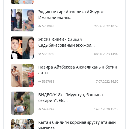
Элдик пикир: Анжелика Айчүрөк
Иманалиеваны...
5730943
22.06.2022 10:58
ЭКСКЛЮЗИВ - Сайкал
Садыбакасованын экс-жол...
5661450
08.06.2023 14:02
Назира Айтбекова Анжеликанын бетин
ачты
5557688
17.07.2022 16:50
ВИДЕО(+18) - "Муунтуп, башына
секирип". Өс...
5486247
14.07.2020 15:19
Кытай бийлиги коронавирусту атайын
чыгарга...