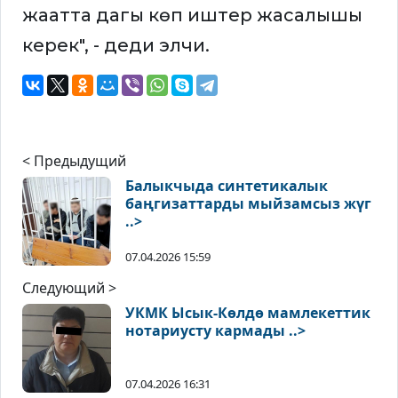
жаатта дагы көп иштер жасалышы
керек", - деди элчи.
< Предыдущий
Балыкчыда синтетикалык
баңгизаттарды мыйзамсыз жүг
..>
07.04.2026 15:59
Следующий >
УКМК Ысык-Көлдө мамлекеттик
нотариусту кармады ..>
07.04.2026 16:31