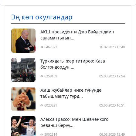
Эң көп окулгандар
АКШ президенти Джо Байдендиин
саламаттыгын...
6467821
16.02.2023 13:40
Түркиядагы жер титирөө: Каза
болгондордун ...
6258159
05.03.2023 17:54
Жаш жубайлар нике түнүндө
табышмактуу түрд...
6023221
05.06.2023 10:51
Алекса Грассо: Мен Шевченкого
реванш берүү...
5902314
06.03.2023 12:49