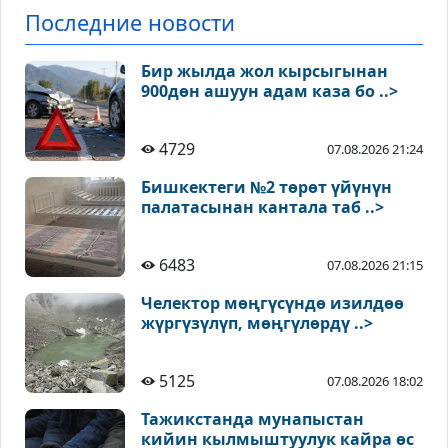
Последние новости
Бир жылда жол кырсыгынан
900дөн ашуун адам каза бо ..>
4729
07.08.2026 21:24
Бишкектеги №2 төрөт үйүнүн
палатасынан кантала таб ..>
6483
07.08.2026 21:15
Челектор мөңгүсүндө изилдөө
жүргүзүлүп, мөңгүлөрдү ..>
5125
07.08.2026 18:02
Тажикстанда мунапыстан
кийин кылмыштуулук кайра өс