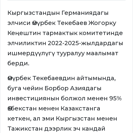
Кыргызстандын Германиядагы
элчиси Өмүрбек Текебаев Жогорку
Кеңештин тармактык комитетинде
элчиликтин 2022-2025-жылдардагы
ишмердүүлүгү тууралуу маалымат
берди.
Өмүрбек Текебаевдин айтымында,
буга чейин Борбор Азиядагы
инвестициянын болжол менен 95%
Өзбекстан менен Казакстанга
кеткен, ал эми Кыргызстан менен
Тажикстан дээрлик эч кандай