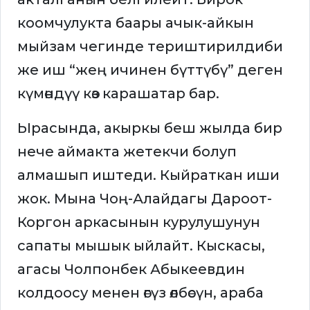
коомчулукта баары ачык-айкын
мыйзам чегинде териштирилдиби
же иш “жең ичинен бүттүбү” деген
күмөндүү көз карашатар бар.
Ырасында, акыркы беш жылда бир
нече аймакта жетекчи болуп
алмашып иштеди. Кыйраткан иши
жок. Мына Чоң-Алайдагы Дароот-
Коргон аркасынын курулушунун
сапаты мышык ыйлайт. Кыскасы,
агасы Чолпонбек Абыкеевдин
колдоосу менен өгүз өлбөсүн, араба