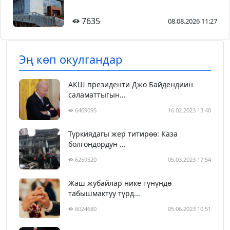
7635
08.08.2026 11:27
Эң көп окулгандар
АКШ президенти Джо Байдендиин
саламаттыгын...
6469095
16.02.2023 13:40
Түркиядагы жер титирөө: Каза
болгондордун ...
6259520
05.03.2023 17:54
Жаш жубайлар нике түнүндө
табышмактуу түрд...
6024680
05.06.2023 10:51