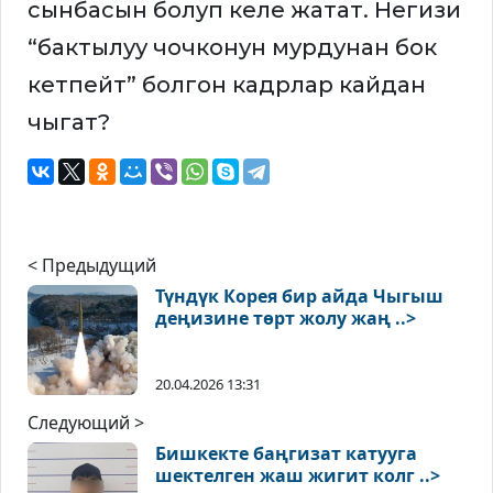
сынбасын болуп келе жатат. Негизи
“бактылуу чочконун мурдунан бок
кетпейт” болгон кадрлар кайдан
чыгат?
< Предыдущий
Түндүк Корея бир айда Чыгыш
деңизине төрт жолу жаң ..>
20.04.2026 13:31
Следующий >
Бишкекте баңгизат катууга
шектелген жаш жигит колг ..>