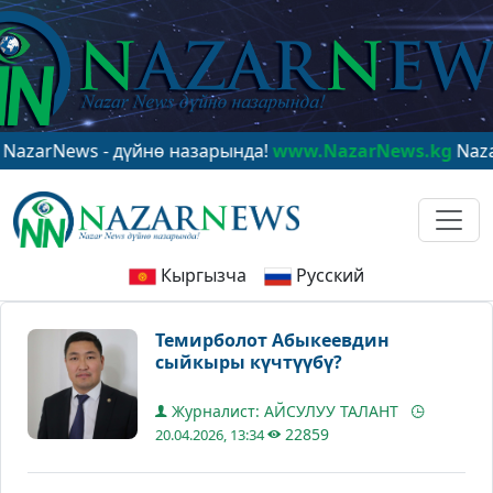
ews - дүйнө назарында!
www.NazarNews.kg
NazarNews 
Кыргызча
Русский
Темирболот Абыкеевдин
сыйкыры күчтүүбү?
Журналист: АЙСУЛУУ ТАЛАНТ
22859
20.04.2026, 13:34