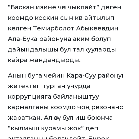
“Баскан изине чөп чыкпайт” деген
коомдо кескин сын көп айтылып
келген Темирболот Абыкеевдин
Ала-Бука районуна аким болуп
дайындалышы бул талкууларды
кайра жандандырды.
Анын буга чейин Кара-Суу районун
жетектеп турган учурда
коррупцияга байланыштуу
кармалганы коомдо чоң резонанс
жараткан. Ал өзү бул иш боюнча
“кылмыш курамы жок” деп
акталганын белгилейт. Бирок