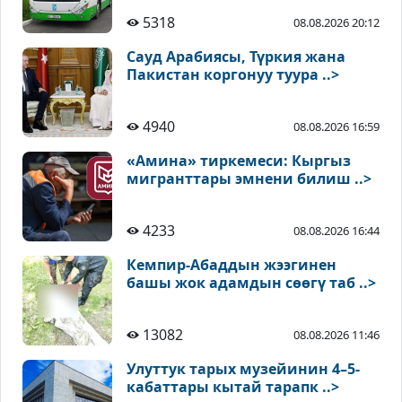
5318
08.08.2026 20:12
Сауд Арабиясы, Түркия жана
Пакистан коргонуу туура ..>
4940
08.08.2026 16:59
«Амина» тиркемеси: Кыргыз
мигранттары эмнени билиш ..>
4233
08.08.2026 16:44
Кемпир-Абаддын жээгинен
башы жок адамдын сөөгү таб ..>
13082
08.08.2026 11:46
Улуттук тарых музейинин 4–5-
кабаттары кытай тарапк ..>