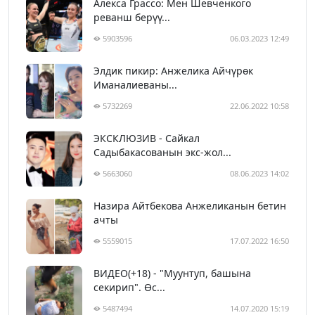
Алекса Грассо: Мен Шевченкого
реванш берүү...
5903596
06.03.2023 12:49
Элдик пикир: Анжелика Айчүрөк
Иманалиеваны...
5732269
22.06.2022 10:58
ЭКСКЛЮЗИВ - Сайкал
Садыбакасованын экс-жол...
5663060
08.06.2023 14:02
Назира Айтбекова Анжеликанын бетин
ачты
5559015
17.07.2022 16:50
ВИДЕО(+18) - "Муунтуп, башына
секирип". Өс...
5487494
14.07.2020 15:19