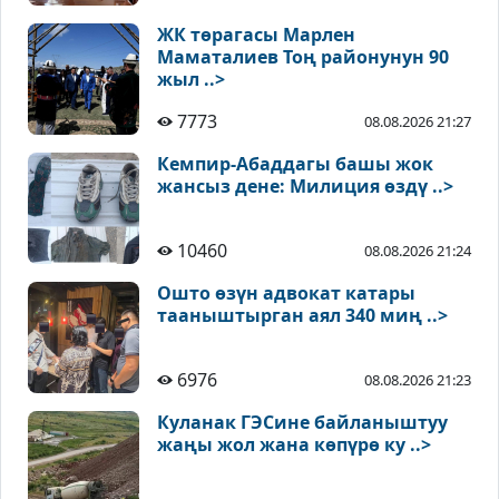
ЖК төрагасы Марлен
Маматалиев Тоң районунун 90
жыл ..>
7773
08.08.2026 21:27
Кемпир-Абаддагы башы жок
жансыз дене: Милиция өздү ..>
10460
08.08.2026 21:24
Ошто өзүн адвокат катары
тааныштырган аял 340 миң ..>
6976
08.08.2026 21:23
Куланак ГЭСине байланыштуу
жаңы жол жана көпүрө ку ..>