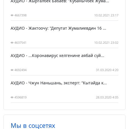
АУДИО - Жыргалбек Бабаев: “Кубанычбек Жума...
4667398
10.02.2021 23:17
АУДИО - Жактоочу: “Депутат Жумалиевдин 16 ...
4637541
10.02.2021 23:02
АУДИО - ...Коронавирус келгенине аябай сүй...
4692494
31.03.2020 4:20
АУДИО - Чжун Наньшань, эксперт: “Кытайда к...
4596819
28.03.2020 4:05
Мы в соцсетях