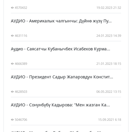
4570432
19.02.2023 21:32
АУДИО - Америкалык чалгынчы: Дүйнө жүзү Пу...
4631116
24.01.2023 14:39
Аудио - Саясатчы Кубанычбек Исабеков Курма...
4666389
21.01.2023 18:15
АУДИО - Президент Садыр Жапаровдун Констит...
4628503
06.05.2022 13:15
АУДИО - Сонунбүбү Кадырова: “Мен жазган Ка...
5046706
15.09.2021 6:18