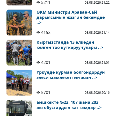
5211
08.08.2026 21:22
ӨКМ министри Араван-Сай
дарыясынын жээгин бекемдөө
..>
4152
08.08.2026 21:14
Кыргызстанда 13 өлкөдөн
келген тоо куткаруучулары ..>
4201
08.08.2026 21:01
Үркүндө курман болгондордун
элеси мамлекеттин эсин ..>
5701
08.08.2026 20:16
Бишкекте №23, 107 жана 203
автобустардын каттамдар ..>