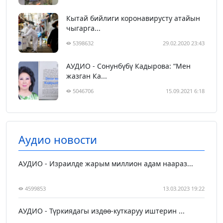
Кытай бийлиги коронавирусту атайын
чыгарга...
5398632
29.02.2020 23:43
АУДИО - Сонунбүбү Кадырова: “Мен
жазган Ка...
5046706
15.09.2021 6:18
Аудио новости
АУДИО - Израилде жарым миллион адам наараз...
4599853
13.03.2023 19:22
АУДИО - Түркиядагы издөө-куткаруу иштерин ...