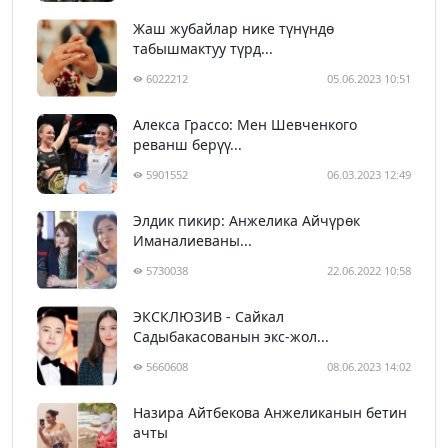
Жаш жубайлар нике түнүндө
табышмактуу түрд...
6022212
05.06.2023 10:51
Алекса Грассо: Мен Шевченкого
реванш берүү...
5901552
06.03.2023 12:49
Элдик пикир: Анжелика Айчүрөк
Иманалиеваны...
5730038
22.06.2022 10:58
ЭКСКЛЮЗИВ - Сайкал
Садыбакасованын экс-жол...
5660608
08.06.2023 14:02
Назира Айтбекова Анжеликанын бетин
ачты