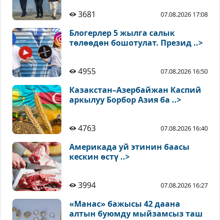
3681
07.08.2026 17:08
Блогерлер 5 жылга салык
төлөөдөн бошотулат. Презид ..>
4955
07.08.2026 16:50
Казакстан–Азербайжан Каспий
аркылуу Борбор Азия ба ..>
4763
07.08.2026 16:40
Америкада уй этинин баасы
кескин өстү ..>
3994
07.08.2026 16:27
«Манас» бажысы 42 даана
алтын буюмду мыйзамсыз таш