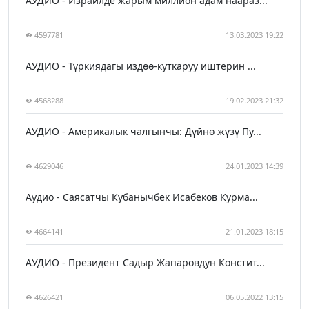
АУДИО - Израилде жарым миллион адам наараз...
4597781
13.03.2023 19:22
АУДИО - Түркиядагы издөө-куткаруу иштерин ...
4568288
19.02.2023 21:32
АУДИО - Америкалык чалгынчы: Дүйнө жүзү Пу...
4629046
24.01.2023 14:39
Аудио - Саясатчы Кубанычбек Исабеков Курма...
4664141
21.01.2023 18:15
АУДИО - Президент Садыр Жапаровдун Констит...
4626421
06.05.2022 13:15