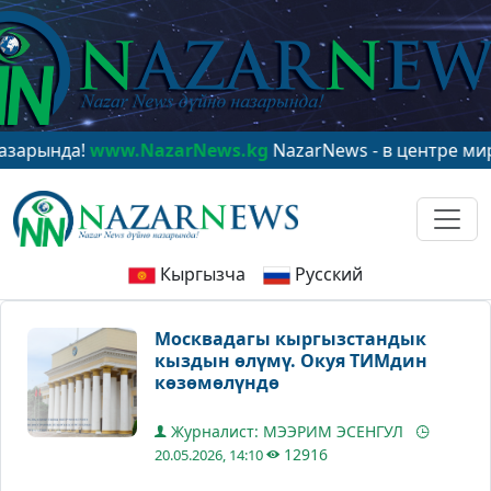
да!
www.NazarNews.kg
NazarNews - в центре мирового
Кыргызча
Русский
Москвадагы кыргызстандык
кыздын өлүмү. Окуя ТИМдин
көзөмөлүндө
Журналист: МЭЭРИМ ЭСЕНГУЛ
12916
20.05.2026, 14:10