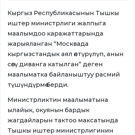
Кыргыз Республикасынын Тышкы
иштер министрлиги жалпыга
маалымдоо каражаттарында
жарыяланган “Москвада
кыргызстандык аял өлтүрүлүп, анын
сөөгү диванга катылган” деген
маалыматка байланыштуу расмий
түшүндүрмө берди.
Министрликтин маалыматына
ылайык, окуянын бардык
жагдайларын тактоо максатында
Тышкы иштер министрлигинин