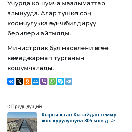
Учурда кошумча маалыматтар
алынууда. Алар түшкөн соң
коомчулукка өзүнчө билдирүү
берилери айтылды.
Министрлик бул маселени өзгөчө
көзөмөлдө кармап турганын
кошумчалады.
< Предыдущий
Кыргызстан Кытайдан темир
жол курулушуна 305 млн д ..>