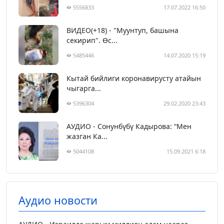
5556833
17.07.2022 16:50
ВИДЕО(+18) - "Муунтуп, башына
секирип". Өс...
5485446
14.07.2020 15:19
Кытай бийлиги коронавирусту атайын
чыгарга...
5396304
29.02.2020 23:43
АУДИО - Сонунбүбү Кадырова: “Мен
жазган Ка...
5044108
15.09.2021 6:18
Аудио новости