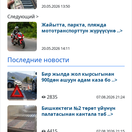
20.05.2026 13:50
Следующий >
Жайытта, паркта, пляжда
мототранспорттун жүрүүсүнө ..>
20.05.2026 14:11
Последние новости
Бир жылда жол кырсыгынан
900дөн ашуун адам каза бо ..>
2835
07.08.2026 21:24
Бишкектеги №2 төрөт үйүнүн
палатасынан кантала таб ..>
4415
07.08.2026 21:15