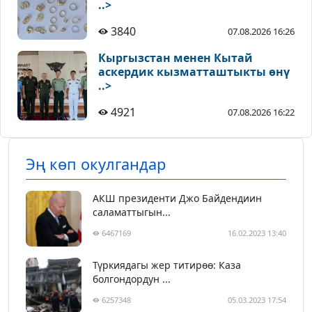
..>
3840
07.08.2026 16:26
Кыргызстан менен Кытай
аскердик кызматташтыкты өнү
..>
4921
07.08.2026 16:22
Эң көп окулгандар
АКШ президенти Джо Байдендиин
саламаттыгын...
6467169
16.02.2023 13:40
Түркиядагы жер титирөө: Каза
болгондордун ...
6257348
05.03.2023 17:54