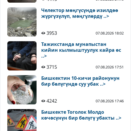
Челектор мөңгүсүндө изилдөө
жүргүзүлүп, мөңгүлөрдү ..>
3953
07.08.2026 18:02
Тажикстанда мунапыстан
кийин кылмыштуулук кайра өс
..>
3715
07.08.2026 17:51
Бишкектин 10-кичи районунун
бир бөлүгүндө суу убак ..>
4242
07.08.2026 17:46
Бишкекте Тоголок Молдо
көчөсүнүн бир бөлүгү убакты ..>