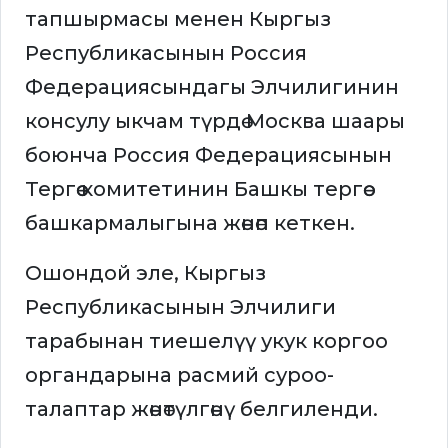
тапшырмасы менен Кыргыз
Республикасынын Россия
Федерациясындагы Элчилигинин
консулу ыкчам түрдө Москва шаары
боюнча Россия Федерациясынын
Тергөө комитетинин Башкы тергөө
башкармалыгына жөнөп кеткен.
Ошондой эле, Кыргыз
Республикасынын Элчилиги
тарабынан тиешелүү укук коргоо
органдарына расмий суроо-
талаптар жөнөтүлгөнү белгиленди.