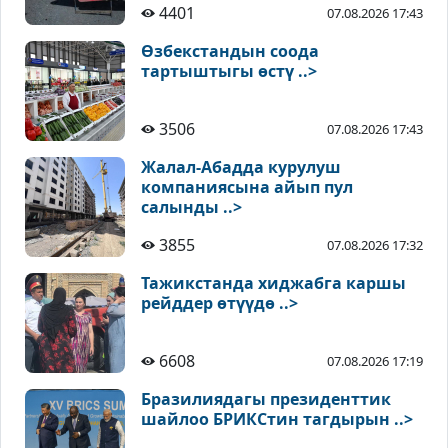
4401
07.08.2026 17:43
Өзбекстандын соода
тартыштыгы өстү ..>
3506
07.08.2026 17:43
Жалал-Абадда курулуш
компаниясына айып пул
салынды ..>
3855
07.08.2026 17:32
Тажикстанда хиджабга каршы
рейддер өтүүдө ..>
6608
07.08.2026 17:19
Бразилиядагы президенттик
шайлоо БРИКСтин тагдырын ..>