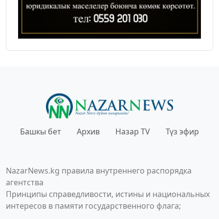
Башкы бет
Архив
Назар TV
Түз эфир
NazarNews.kg правила внутреннего распорядка
агентства
Принципы справедливости, истины и национальных
интересов в памяти государственного флага;