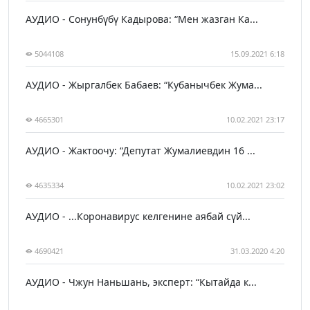
АУДИО - Сонунбүбү Кадырова: “Мен жазган Ка...
5044108
15.09.2021 6:18
АУДИО - Жыргалбек Бабаев: “Кубанычбек Жума...
4665301
10.02.2021 23:17
АУДИО - Жактоочу: “Депутат Жумалиевдин 16 ...
4635334
10.02.2021 23:02
АУДИО - ...Коронавирус келгенине аябай сүй...
4690421
31.03.2020 4:20
АУДИО - Чжун Наньшань, эксперт: “Кытайда к...