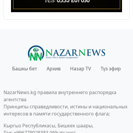
Башкы бет
Архив
Назар TV
Түз эфир
NazarNews.kg правила внутреннего распорядка
агентства
Принципы справедливости, истины и национальных
интересов в памяти государственного флага;
Кыргыз Республикасы, Бишкек шаары,
Тел: +996779028383 (Whatsapp)