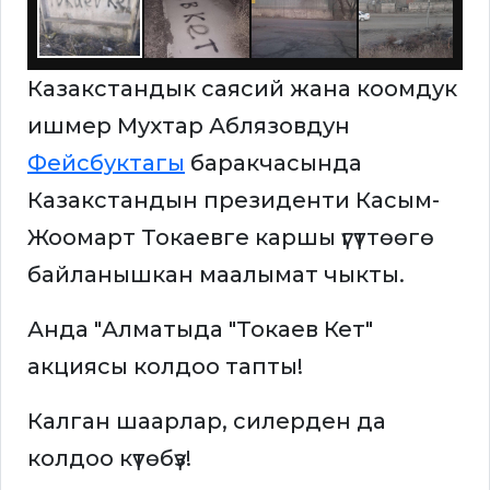
Казакстандык саясий жана коомдук
ишмер Мухтар Аблязовдун
Фейсбуктагы
баракчасында
Казакстандын президенти Касым-
Жоомарт Токаевге каршы үгүттөөгө
байланышкан маалымат чыкты.
Анда "Алматыда "Токаев Кет"
акциясы колдоо тапты!
Калган шаарлар, силерден да
колдоо күтөбүз!