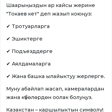
Шаарыңыздын ар кайсы жерине
"Токаев кет" деп жазып коюңуз:
✔ Тротуарларга
✔ Эшиктерге
✔ Подъезддерге
✔ Аялдамаларга
✔ Жана башка ылайыктуу жерлерге.
Муну абайлап жасап, камералардан
жана күбөлөрдөн оолак болуңуз.
Казакстан – каршылыктын символу!