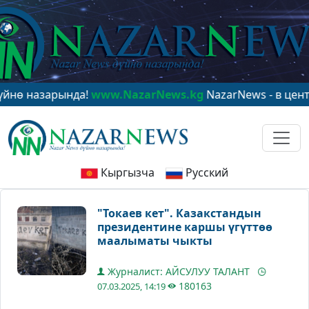
зарында!
www.NazarNews.kg
NazarNews - в центре мир
Кыргызча
Русский
"Токаев кет". Казакстандын
президентине каршы үгүттөө
маалыматы чыкты
Журналист: АЙСУЛУУ ТАЛАНТ
180163
07.03.2025, 14:19