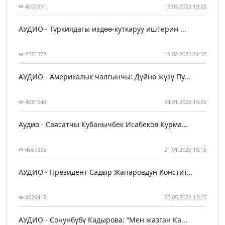
4600891
13.03.2023 19:22
АУДИО - Түркиядагы издөө-куткаруу иштерин ...
4571372
19.02.2023 21:32
АУДИО - Америкалык чалгынчы: Дүйнө жүзү Пу...
4631948
24.01.2023 14:39
Аудио - Саясатчы Кубанычбек Исабеков Курма...
4667235
21.01.2023 18:15
АУДИО - Президент Садыр Жапаровдун Констит...
4629419
06.05.2022 13:15
АУДИО - Сонунбүбү Кадырова: “Мен жазган Ка...