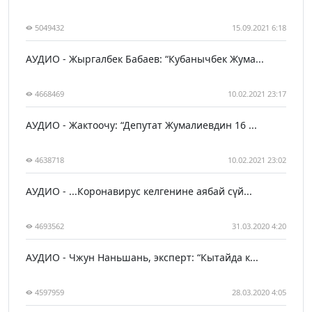
5049432
15.09.2021 6:18
АУДИО - Жыргалбек Бабаев: “Кубанычбек Жума...
4668469
10.02.2021 23:17
АУДИО - Жактоочу: “Депутат Жумалиевдин 16 ...
4638718
10.02.2021 23:02
АУДИО - ...Коронавирус келгенине аябай сүй...
4693562
31.03.2020 4:20
АУДИО - Чжун Наньшань, эксперт: “Кытайда к...
4597959
28.03.2020 4:05