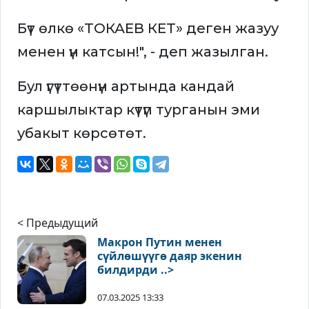
Бүт өлкө «ТОКАЕВ КЕТ» деген жазуу
менен үн катсын!", - деп жазылган.
Бул үгүттөөнүн артында кандай
каршылыктар күтүп турганын эми
убакыт көрсөтөт.
< Предыдущий
Макрон Путин менен
сүйлөшүүгө даяр экенин
билдирди ..>
07.03.2025 13:33