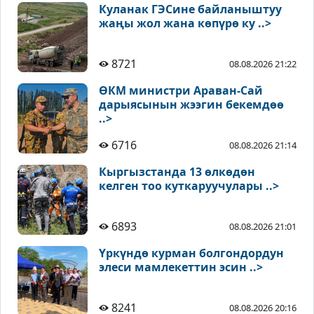
Куланак ГЭСине байланыштуу
жаңы жол жана көпүрө ку ..>
8721
08.08.2026 21:22
ӨКМ министри Араван-Сай
дарыясынын жээгин бекемдөө
..>
6716
08.08.2026 21:14
Кыргызстанда 13 өлкөдөн
келген тоо куткаруучулары ..>
6893
08.08.2026 21:01
Үркүндө курман болгондордун
элеси мамлекеттин эсин ..>
8241
08.08.2026 20:16