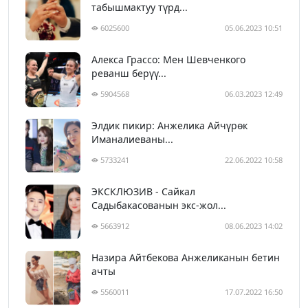
табышмактуу түрд...
6025600
05.06.2023 10:51
Алекса Грассо: Мен Шевченкого
реванш берүү...
5904568
06.03.2023 12:49
Элдик пикир: Анжелика Айчүрөк
Иманалиеваны...
5733241
22.06.2022 10:58
ЭКСКЛЮЗИВ - Сайкал
Садыбакасованын экс-жол...
5663912
08.06.2023 14:02
Назира Айтбекова Анжеликанын бетин
ачты
5560011
17.07.2022 16:50