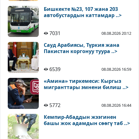
Бишкекте №23, 107 жана 203
автобустардын каттамдар ..>
7031
08.08.2026 20:12
Сауд Арабиясы, Түркия жана
Пакистан коргонуу туура ..>
6539
08.08.2026 16:59
«Амина» тиркемеси: Кыргыз
мигранттары эмнени билиш ..>
5772
08.08.2026 16:44
Кемпир-Абаддын жээгинен
башы жок адамдын сөөгү таб ..>