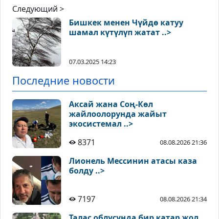
Следующий >
Бишкек менен Чүйдө катуу
шамал күтүлүп жатат ..>
07.03.2025 14:23
Последние новости
Аксай жана Соң-Көл
жайлоолорунда жайыт
экосистемал ..>
8371
08.08.2026 21:36
Лионель Мессинин атасы каза
болду ..>
7197
08.08.2026 21:34
Талас облусунда бир катар жол