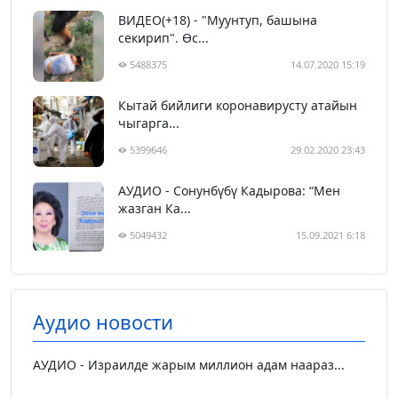
ВИДЕО(+18) - "Муунтуп, башына
секирип". Өс...
5488375
14.07.2020 15:19
Кытай бийлиги коронавирусту атайын
чыгарга...
5399646
29.02.2020 23:43
АУДИО - Сонунбүбү Кадырова: “Мен
жазган Ка...
5049432
15.09.2021 6:18
Аудио новости
АУДИО - Израилде жарым миллион адам наараз...