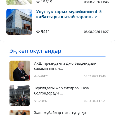
15519
08.08.2026 11:46
Улуттук тарых музейинин 4–5-
кабаттары кытай тарапк ..>
9411
08.08.2026 11:27
Эң көп окулгандар
АКШ президенти Джо Байдендиин
саламаттыгын...
6470170
16.02.2023 13:40
Түркиядагы жер титирөө: Каза
болгондордун ...
6260468
05.03.2023 17:54
Жаш жубайлар нике түнүндө