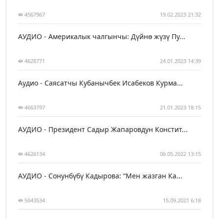
4567967
19.02.2023 21:32
АУДИО - Америкалык чалгынчы: Дүйнө жүзү Пу...
4628771
24.01.2023 14:39
Аудио - Саясатчы Кубанычбек Исабеков Курма...
4663797
21.01.2023 18:15
АУДИО - Президент Садыр Жапаровдун Констит...
4626134
06.05.2022 13:15
АУДИО - Сонунбүбү Кадырова: “Мен жазган Ка...
5043534
15.09.2021 6:18