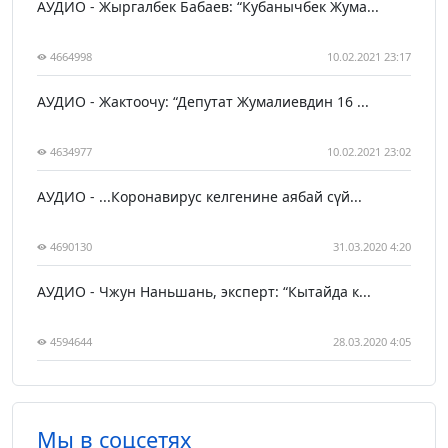
АУДИО - Жыргалбек Бабаев: “Кубанычбек Жума...
4664998
10.02.2021 23:17
АУДИО - Жактоочу: “Депутат Жумалиевдин 16 ...
4634977
10.02.2021 23:02
АУДИО - ...Коронавирус келгенине аябай сүй...
4690130
31.03.2020 4:20
АУДИО - Чжун Наньшань, эксперт: “Кытайда к...
4594644
28.03.2020 4:05
Мы в соцсетях