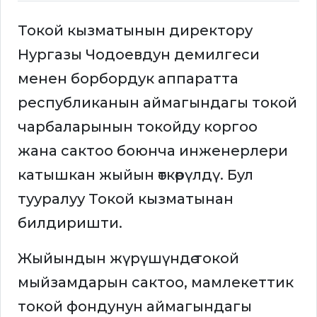
Токой кызматынын директору
Нургазы Чодоевдун демилгеси
менен борбордук аппаратта
республиканын аймагындагы токой
чарбаларынын токойду коргоо
жана сактоо боюнча инженерлери
катышкан жыйын өткөрүлдү. Бул
тууралуу Токой кызматынан
билдиришти.
Жыйындын жүрүшүндө токой
мыйзамдарын сактоо, мамлекеттик
токой фондунун аймагындагы