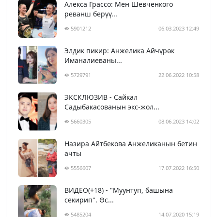
Алекса Грассо: Мен Шевченкого
реванш берүү...
5901212
06.03.2023 12:49
Элдик пикир: Анжелика Айчүрөк
Иманалиеваны...
5729791
22.06.2022 10:58
ЭКСКЛЮЗИВ - Сайкал
Садыбакасованын экс-жол...
5660305
08.06.2023 14:02
Назира Айтбекова Анжеликанын бетин
ачты
5556607
17.07.2022 16:50
ВИДЕО(+18) - "Муунтуп, башына
секирип". Өс...
5485204
14.07.2020 15:19