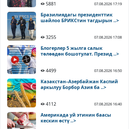
5881
07.08.2026 17:19
Бразилиядагы президенттик
шайлоо БРИКСтин тагдырын ..>
3255
07.08.2026 17:08
Блогерлер 5 жылга салык
төлөөдөн бошотулат. Презид ..>
4499
07.08.2026 16:50
Казакстан–Азербайжан Каспий
аркылуу Борбор Азия ба ..>
4112
07.08.2026 16:40
Америкада уй этинин баасы
кескин өстү ..>