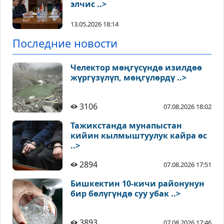
элчис ..>
13.05.2026 18:14
Последние новости
Челектор мөңгүсүндө изилдөө
жүргүзүлүп, мөңгүлөрдү ..>
3106
07.08.2026 18:02
Тажикстанда мунапыстан
кийин кылмыштуулук кайра өс
..>
2894
07.08.2026 17:51
Бишкектин 10-кичи районунун
бир бөлүгүндө суу убак ..>
3893
07.08.2026 17:46