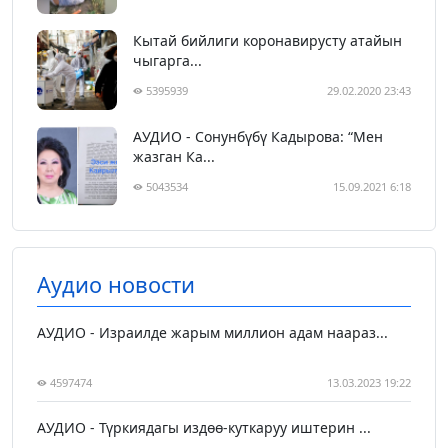
Кытай бийлиги коронавирусту атайын
чыгарга...
5395939
29.02.2020 23:43
АУДИО - Сонунбүбү Кадырова: “Мен
жазган Ка...
5043534
15.09.2021 6:18
Аудио новости
АУДИО - Израилде жарым миллион адам наараз...
4597474
13.03.2023 19:22
АУДИО - Түркиядагы издөө-куткаруу иштерин ...