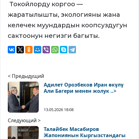
Токойлорду коргоо —
жаратылышты, экологияны жана
келечек муундардын коопсуздугун
сактоонун негизги багыты.
< Предыдущий
Адилет Орозбеков Иран өкүлү
Али Багери менен жолук ..>
13.05.2026 18:08
Следующий >
Талайбек Масабиров
Жапониянын Кыргызстандагы