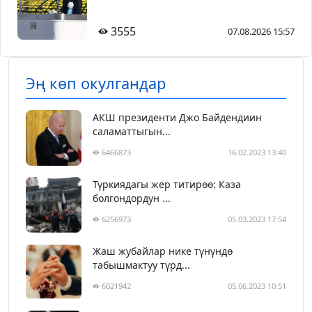
3555
07.08.2026 15:57
Эң көп окулгандар
АКШ президенти Джо Байдендиин
саламаттыгын...
6466873
16.02.2023 13:40
Түркиядагы жер титирөө: Каза
болгондордун ...
6256973
05.03.2023 17:54
Жаш жубайлар нике түнүндө
табышмактуу түрд...
6021942
05.06.2023 10:51