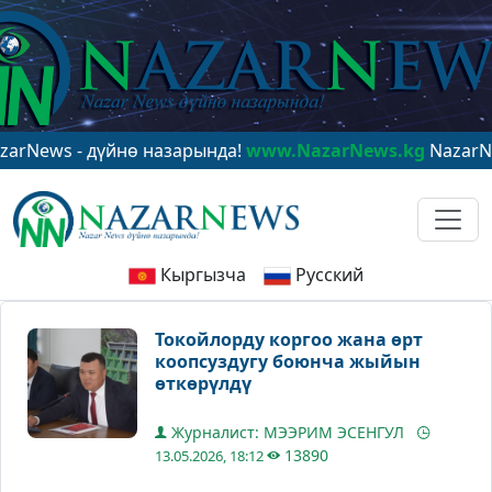
 - дүйнө назарында!
www.NazarNews.kg
NazarNews - в
Кыргызча
Русский
Токойлорду коргоо жана өрт
коопсуздугу боюнча жыйын
өткөрүлдү
Журналист: МЭЭРИМ ЭСЕНГУЛ
13890
13.05.2026, 18:12