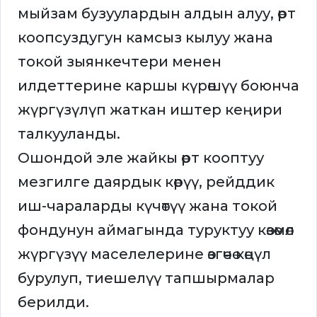
мыйзам бузуулардын алдын алуу, өрт
коопсуздугун камсыз кылуу жана
токой зыянкечтери менен
илдеттерине каршы күрөшүү боюнча
жүргүзүлүп жаткан иштер кеңири
талкууланды.
Ошондой эле жайкы өрт кооптуу
мезгилге даярдык көрүү, рейддик
иш-чараларды күчөтүү жана токой
фондунун аймагында туруктуу көзөмөл
жүргүзүү маселелерине өзгөчө көңүл
бурулуп, тиешелүү тапшырмалар
берилди.