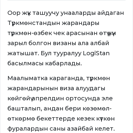
Оор жүк ташуучу унааларды айдаган
Түркмөнстандын жарандары
түркмөн-өзбек чек арасынан өтүү үчүн
зарыл болгон визаны ала албай
жатышат. Бул тууралуу LogiStan
басылмасы кабарлады.
Маалыматка караганда, түркмөн
жарандарынын виза алуудагы
көйгөйү апрелдин ортосунда эле
башталып, андан бери көзөмөл-
өткөрмө бекеттерде кезек күткөн
фуралардын саны азайбай келет.