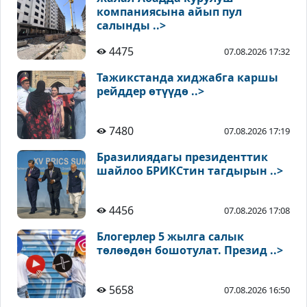
компаниясына айып пул
салынды ..>
4475
07.08.2026 17:32
Тажикстанда хиджабга каршы
рейддер өтүүдө ..>
7480
07.08.2026 17:19
Бразилиядагы президенттик
шайлоо БРИКСтин тагдырын ..>
4456
07.08.2026 17:08
Блогерлер 5 жылга салык
төлөөдөн бошотулат. Презид ..>
5658
07.08.2026 16:50