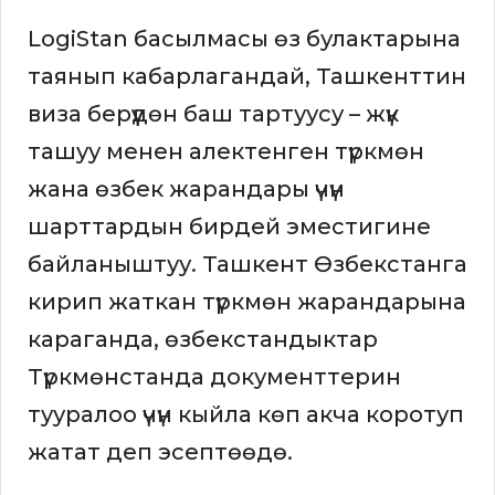
LogiStan басылмасы өз булактарына
таянып кабарлагандай, Ташкенттин
виза берүүдөн баш тартуусу – жүк
ташуу менен алектенген түркмөн
жана өзбек жарандары үчүн
шарттардын бирдей эместигине
байланыштуу. Ташкент Өзбекстанга
кирип жаткан түркмөн жарандарына
караганда, өзбекстандыктар
Түркмөнстанда документтерин
тууралоо үчүн кыйла көп акча коротуп
жатат деп эсептөөдө.