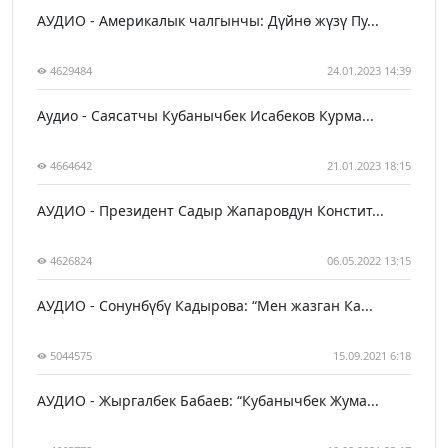
АУДИО - Америкалык чалгынчы: Дүйнө жүзү Пу...
4629484
24.01.2023 14:39
Аудио - Саясатчы Кубанычбек Исабеков Курма...
4664642
21.01.2023 18:15
АУДИО - Президент Садыр Жапаровдун Констит...
4626824
06.05.2022 13:15
АУДИО - Сонунбүбү Кадырова: “Мен жазган Ка...
5044575
15.09.2021 6:18
АУДИО - Жыргалбек Бабаев: “Кубанычбек Жума...