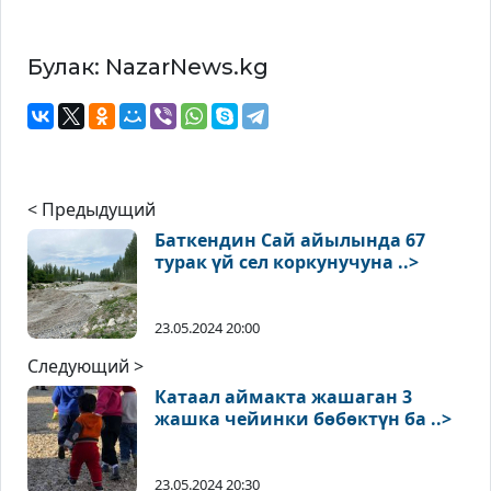
Булак: NazarNews.kg
< Предыдущий
Баткендин Сай айылында 67
турак үй сел коркунучуна ..>
23.05.2024 20:00
Следующий >
Катаал аймакта жашаган 3
жашка чейинки бөбөктүн ба ..>
23.05.2024 20:30