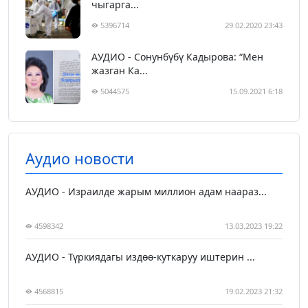
чыгарга...
5396714
29.02.2020 23:43
АУДИО - Сонунбүбү Кадырова: “Мен
жазган Ка...
5044575
15.09.2021 6:18
Аудио новости
АУДИО - Израилде жарым миллион адам наараз...
4598342
13.03.2023 19:22
АУДИО - Түркиядагы издөө-куткаруу иштерин ...
4568815
19.02.2023 21:32