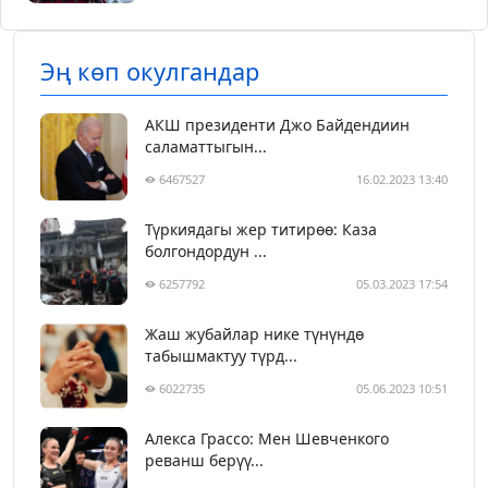
Эң көп окулгандар
АКШ президенти Джо Байдендиин
саламаттыгын...
6467527
16.02.2023 13:40
Түркиядагы жер титирөө: Каза
болгондордун ...
6257792
05.03.2023 17:54
Жаш жубайлар нике түнүндө
табышмактуу түрд...
6022735
05.06.2023 10:51
Алекса Грассо: Мен Шевченкого
реванш берүү...