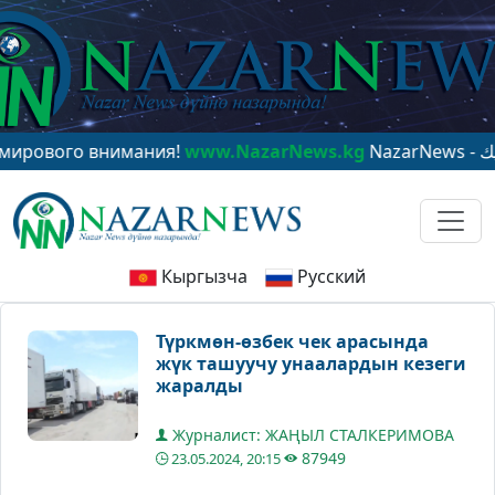
вого внимания!
www.NazarNews.kg
Кыргызча
Русский
Түркмөн-өзбек чек арасында
жүк ташуучу унаалардын кезеги
жаралды
Журналист: ЖАҢЫЛ СТАЛКЕРИМОВА
87949
23.05.2024, 20:15