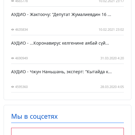
4665778
10.02.2021 23:17
АУДИО - Жактоочу: “Депутат Жумалиевдин 16 ...
4635834
10.02.2021 23:02
АУДИО - ...Коронавирус келгенине аябай сүй...
4690949
31.03.2020 4:20
АУДИО - Чжун Наньшань, эксперт: “Кытайда к...
4595360
28.03.2020 4:05
Мы в соцсетях