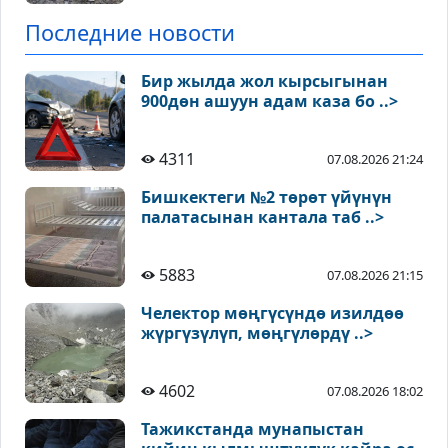
Последние новости
Бир жылда жол кырсыгынан
900дөн ашуун адам каза бо ..>
4311
07.08.2026 21:24
Бишкектеги №2 төрөт үйүнүн
палатасынан кантала таб ..>
5883
07.08.2026 21:15
Челектор мөңгүсүндө изилдөө
жүргүзүлүп, мөңгүлөрдү ..>
4602
07.08.2026 18:02
Тажикстанда мунапыстан