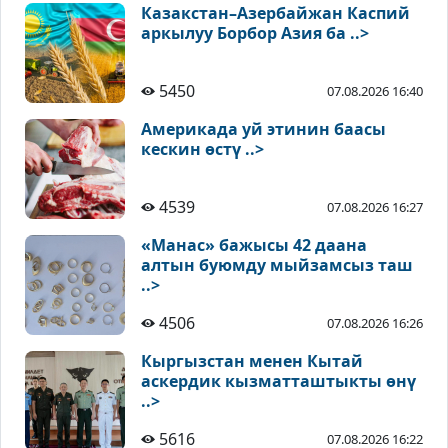
Казакстан–Азербайжан Каспий
аркылуу Борбор Азия ба ..>
5450
07.08.2026 16:40
Америкада уй этинин баасы
кескин өстү ..>
4539
07.08.2026 16:27
«Манас» бажысы 42 даана
алтын буюмду мыйзамсыз таш
..>
4506
07.08.2026 16:26
Кыргызстан менен Кытай
аскердик кызматташтыкты өнү
..>
5616
07.08.2026 16:22