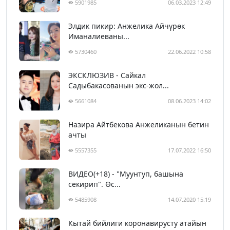
5901985
06.03.2023 12:49
Элдик пикир: Анжелика Айчүрөк
Иманалиеваны...
5730460
22.06.2022 10:58
ЭКСКЛЮЗИВ - Сайкал
Садыбакасованын экс-жол...
5661084
08.06.2023 14:02
Назира Айтбекова Анжеликанын бетин
ачты
5557355
17.07.2022 16:50
ВИДЕО(+18) - "Муунтуп, башына
секирип". Өс...
5485908
14.07.2020 15:19
Кытай бийлиги коронавирусту атайын