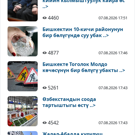
кийин кылмыштуулук кайра өс
..>
4460
07.08.2026 17:51
Бишкектин 10-кичи районунун
бир бөлүгүндө суу убак ..>
4877
07.08.2026 17:46
Бишкекте Тоголок Молдо
көчөсүнүн бир бөлүгү убакты ..>
5261
07.08.2026 17:43
Өзбекстандын соода
тартыштыгы өстү ..>
4542
07.08.2026 17:43
Жалал-Абадда курулуш