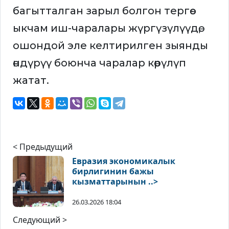
багытталган зарыл болгон тергөө-
ыкчам иш-чаралары жүргүзүлүүдө,
ошондой эле келтирилген зыянды
өндүрүү боюнча чаралар көрүлүп
жатат.
< Предыдущий
Евразия экономикалык
бирлигинин бажы
кызматтарынын ..>
26.03.2026 18:04
Следующий >