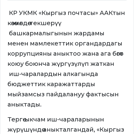
КР УКМК «Кыргыз почтасы» ААКтын
көзөмөлдөө-текшерүү
башкармалыгынын жардамы
менен мамлекеттик органдардагы
коррупцияны аныктоо жана ага бөгөт
коюу боюнча жүргүзүлүп жаткан
иш-чаралардын алкагында
бюджеттик каражаттарды
мыйзамсыз пайдалануу фактысын
аныктады.
Тергөө-ыкчам иш-чараларынын
жүрүшүндө аныкталгандай, «Кыргыз