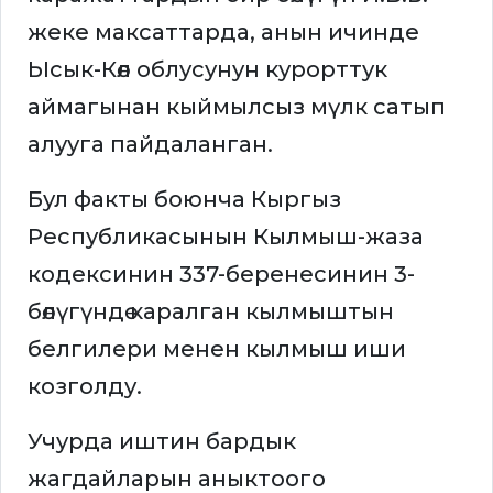
жеке максаттарда, анын ичинде
Ысык-Көл облусунун курорттук
аймагынан кыймылсыз мүлк сатып
алууга пайдаланган.
Бул факты боюнча Кыргыз
Республикасынын Кылмыш-жаза
кодексинин 337-беренесинин 3-
бөлүгүндө каралган кылмыштын
белгилери менен кылмыш иши
козголду.
Учурда иштин бардык
жагдайларын аныктоого