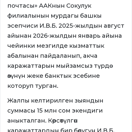
почтасы» ААКнын Сокулук
филиалынын мурдагы башкы
эсепчиси И.В.Б. 2025-жылдын август
айынан 2026-жылдын январь айына
чейинки мезгилде кызматтык
абалынан пайдаланып, акча
каражаттарын мыйзамсыз түрдө
өзүнүн жеке банктык эсебине
которуп турган.
Жалпы келтирилген зыяндын
суммасы 15 млн сом экендиги
аныкталган. Көрсөтүлгөн
каражаттардын бир бөлүгүн И.В.Б.