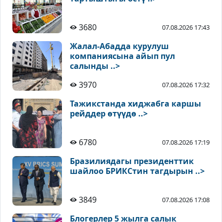
3680
07.08.2026 17:43
Жалал-Абадда курулуш
компаниясына айып пул
салынды ..>
3970
07.08.2026 17:32
Тажикстанда хиджабга каршы
рейддер өтүүдө ..>
6780
07.08.2026 17:19
Бразилиядагы президенттик
шайлоо БРИКСтин тагдырын ..>
3849
07.08.2026 17:08
Блогерлер 5 жылга салык