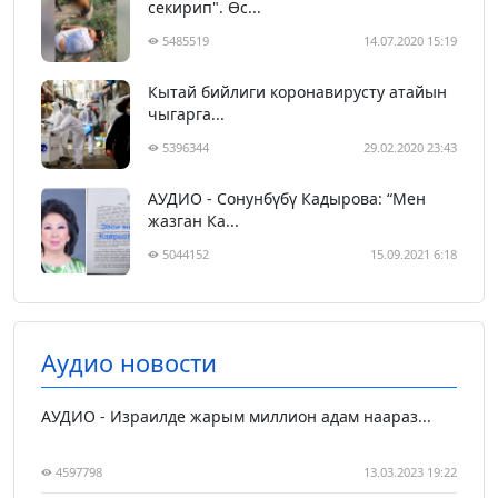
секирип". Өс...
5485519
14.07.2020 15:19
Кытай бийлиги коронавирусту атайын
чыгарга...
5396344
29.02.2020 23:43
АУДИО - Сонунбүбү Кадырова: “Мен
жазган Ка...
5044152
15.09.2021 6:18
Аудио новости
АУДИО - Израилде жарым миллион адам наараз...
4597798
13.03.2023 19:22