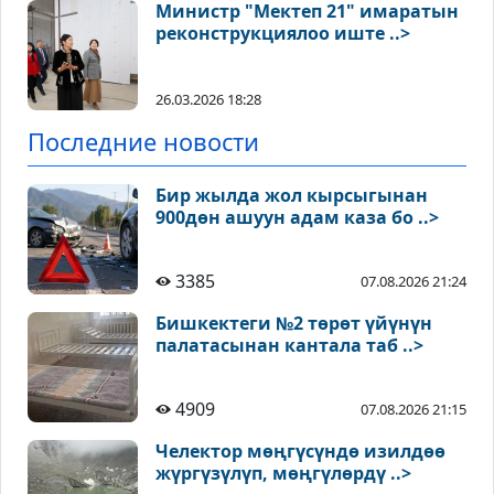
Министр "Мектеп 21" имаратын
реконструкциялоо иште ..>
26.03.2026 18:28
Последние новости
Бир жылда жол кырсыгынан
900дөн ашуун адам каза бо ..>
3385
07.08.2026 21:24
Бишкектеги №2 төрөт үйүнүн
палатасынан кантала таб ..>
4909
07.08.2026 21:15
Челектор мөңгүсүндө изилдөө
жүргүзүлүп, мөңгүлөрдү ..>