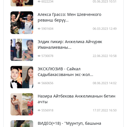
6022234
05.06.2023 10:51
Алекса Грассо: Мен Шевченкого
реванш берүү...
5901604
06.03.2023 12:49
Элдик пикир: Анжелика Айчүрөк
Иманалиеваны...
5730078
22.06.2022 10:58
ЭКСКЛЮЗИВ - Сайкал
Садыбакасованын экс-жол...
5660656
08.06.2023 14:02
Назира Айтбекова Анжеликанын бетин
ачты
5556918
17.07.2022 16:50
ВИДЕО(+18) - "Муунтуп, башына