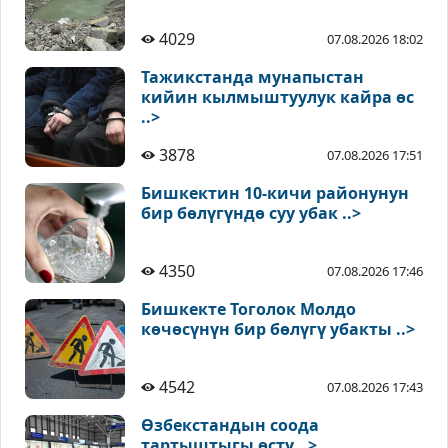
4029
07.08.2026 18:02
Тажикстанда мунапыстан
кийин кылмыштуулук кайра өс
..>
3878
07.08.2026 17:51
Бишкектин 10-кичи районунун
бир бөлүгүндө суу убак ..>
4350
07.08.2026 17:46
Бишкекте Тоголок Молдо
көчөсүнүн бир бөлүгү убакты ..>
4542
07.08.2026 17:43
Өзбекстандын соода
тартыштыгы өстү ..>