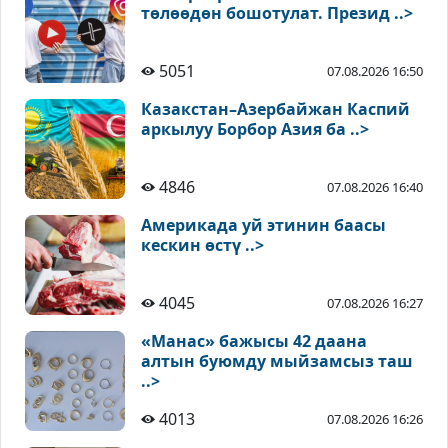
төлөөдөн бошотулат. Презид ..>
5051
07.08.2026 16:50
Казакстан–Азербайжан Каспий
аркылуу Борбор Азия ба ..>
4846
07.08.2026 16:40
Америкада уй этинин баасы
кескин өстү ..>
4045
07.08.2026 16:27
«Манас» бажысы 42 даана
алтын буюмду мыйзамсыз таш
..>
4013
07.08.2026 16:26