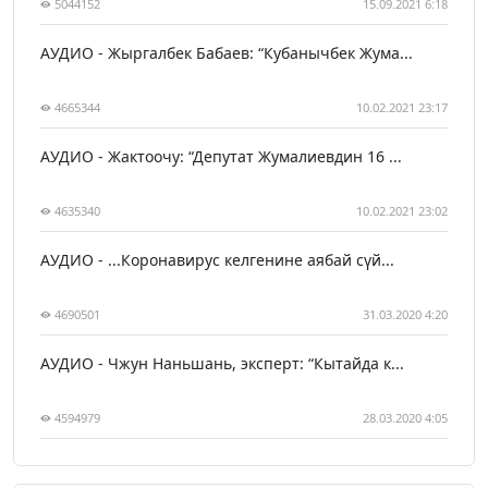
5044152
15.09.2021 6:18
АУДИО - Жыргалбек Бабаев: “Кубанычбек Жума...
4665344
10.02.2021 23:17
АУДИО - Жактоочу: “Депутат Жумалиевдин 16 ...
4635340
10.02.2021 23:02
АУДИО - ...Коронавирус келгенине аябай сүй...
4690501
31.03.2020 4:20
АУДИО - Чжун Наньшань, эксперт: “Кытайда к...
4594979
28.03.2020 4:05