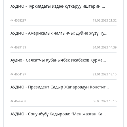
АУДИО - Түркиядагы издөө-куткаруу иштерин ...
4568297
19.02.2023 21:32
АУДИО - Америкалык чалгынчы: Дүйнө жүзү Пу...
4629129
24.01.2023 14:39
Аудио - Саясатчы Кубанычбек Исабеков Курма...
4664197
21.01.2023 18:15
АУДИО - Президент Садыр Жапаровдун Констит...
4626458
06.05.2022 13:15
АУДИО - Сонунбүбү Кадырова: “Мен жазган Ка...