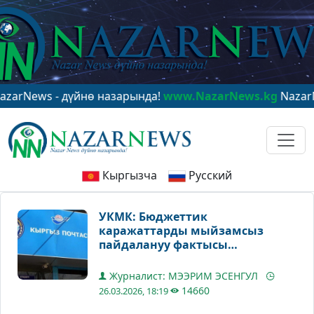
s - дүйнө назарында!
www.NazarNews.kg
NazarNews - 
Кыргызча
Русский
УКМК: Бюджеттик
каражаттарды мыйзамсыз
пайдалануу фактысы
аныкталды
Журналист: МЭЭРИМ ЭСЕНГУЛ
14660
26.03.2026, 18:19