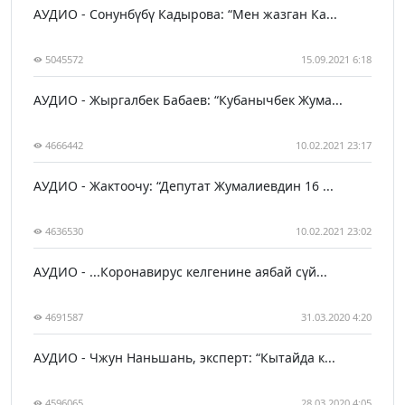
АУДИО - Сонунбүбү Кадырова: “Мен жазган Ка...
5045572
15.09.2021 6:18
АУДИО - Жыргалбек Бабаев: “Кубанычбек Жума...
4666442
10.02.2021 23:17
АУДИО - Жактоочу: “Депутат Жумалиевдин 16 ...
4636530
10.02.2021 23:02
АУДИО - ...Коронавирус келгенине аябай сүй...
4691587
31.03.2020 4:20
АУДИО - Чжун Наньшань, эксперт: “Кытайда к...
4596065
28.03.2020 4:05