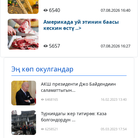
6540
07.08.2026 16:40
Америкада уй этинин баасы
кескин өстү ..>
5657
07.08.2026 16:27
Эң көп окулгандар
АКШ президенти Джо Байдендиин
саламаттыгын...
6468165
16.02.2023 13:40
Түркиядагы жер титирөө: Каза
болгондордун ...
6258521
05.03.2023 17:54