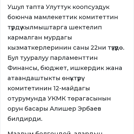
Ушул тапта Улуттук коопсуздук
боюнча мамлекеттик комитеттин
түрдүү кылмыштарга шектелип
кармалган мурдагы
кызматкерлеринин саны 22ни түзүүдө.
Бул тууралуу парламенттин
Финансы, бюджет, ишкердик жана
атаандаштыкты өнүктүрүү
комитетинин 12-майдагы
отурумунда УКМК төрагасынын
орун басары Алишер Эрбаев
билдирди.
Маалым болгондой, алардын