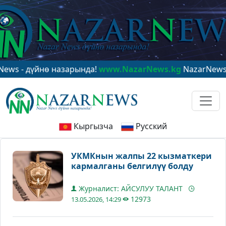
 дүйнө назарында!
www.NazarNews.kg
NazarNews - в ц
Кыргызча
Русский
УКМКнын жалпы 22 кызматкери
кармалганы белгилүү болду
Журналист: АЙСУЛУУ ТАЛАНТ
12973
13.05.2026, 14:29