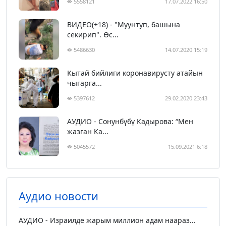
5558121
17.07.2022 16:50
ВИДЕО(+18) - "Муунтуп, башына
секирип". Өс...
5486630
14.07.2020 15:19
Кытай бийлиги коронавирусту атайын
чыгарга...
5397612
29.02.2020 23:43
АУДИО - Сонунбүбү Кадырова: “Мен
жазган Ка...
5045572
15.09.2021 6:18
Аудио новости
АУДИО - Израилде жарым миллион адам наараз...