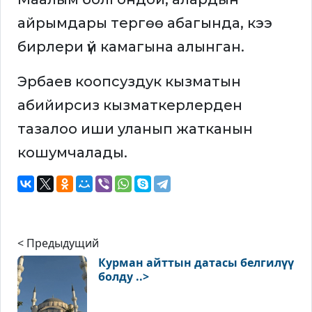
айрымдары тергөө абагында, кээ
бирлери үй камагына алынган.
Эрбаев коопсуздук кызматын
абийирсиз кызматкерлерден
тазалоо иши уланып жатканын
кошумчалады.
< Предыдущий
Курман айттын датасы белгилүү
болду ..>