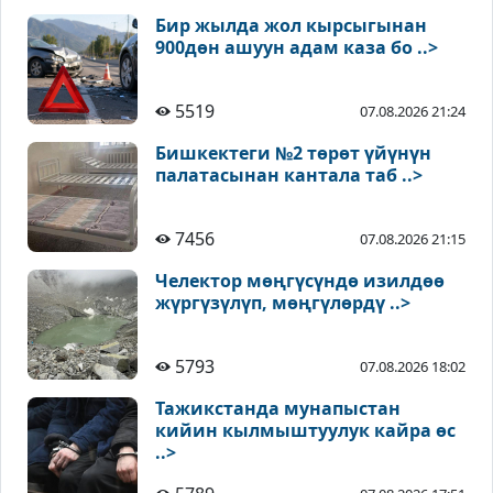
Бир жылда жол кырсыгынан
900дөн ашуун адам каза бо ..>
5519
07.08.2026 21:24
Бишкектеги №2 төрөт үйүнүн
палатасынан кантала таб ..>
7456
07.08.2026 21:15
Челектор мөңгүсүндө изилдөө
жүргүзүлүп, мөңгүлөрдү ..>
5793
07.08.2026 18:02
Тажикстанда мунапыстан
кийин кылмыштуулук кайра өс
..>