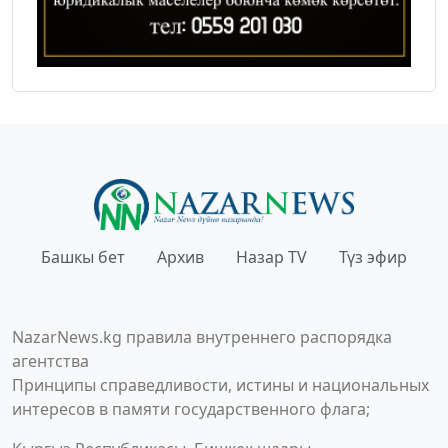
Башкы бет
Архив
Назар TV
Түз эфир
NazarNews.kg правила внутреннего распорядка
агентства
Принципы справедливости, истины и национальных
интересов в памяти государственного флага;