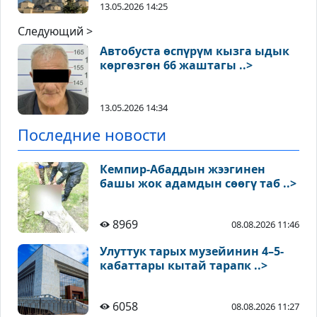
13.05.2026 14:25
Следующий >
Автобуста өспүрүм кызга ыдык
көргөзгөн 66 жаштагы ..>
13.05.2026 14:34
Последние новости
Кемпир-Абаддын жээгинен
башы жок адамдын сөөгү таб ..>
8969
08.08.2026 11:46
Улуттук тарых музейинин 4–5-
кабаттары кытай тарапк ..>
6058
08.08.2026 11:27