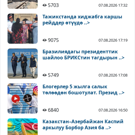
5703
07.08.2026 17:32
Тажикстанда хиджабга каршы
рейддер өтүүдө ..>
9075
07.08.2026 17:19
Бразилиядагы президенттик
шайлоо БРИКСтин тагдырын ..>
5749
07.08.2026 17:08
Блогерлер 5 жылга салык
төлөөдөн бошотулат. Презид ..>
6840
07.08.2026 16:50
Казакстан–Азербайжан Каспий
аркылуу Борбор Азия ба ..>