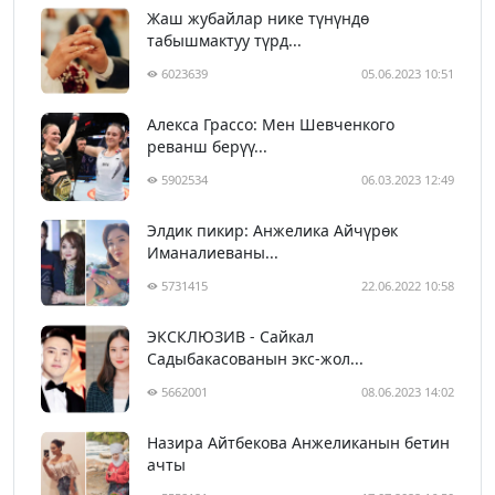
Жаш жубайлар нике түнүндө
табышмактуу түрд...
6023639
05.06.2023 10:51
Алекса Грассо: Мен Шевченкого
реванш берүү...
5902534
06.03.2023 12:49
Элдик пикир: Анжелика Айчүрөк
Иманалиеваны...
5731415
22.06.2022 10:58
ЭКСКЛЮЗИВ - Сайкал
Садыбакасованын экс-жол...
5662001
08.06.2023 14:02
Назира Айтбекова Анжеликанын бетин
ачты