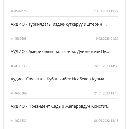
4599076
13.03.2023 19:22
АУДИО - Түркиядагы издөө-куткаруу иштерин ...
4569608
19.02.2023 21:32
АУДИО - Америкалык чалгынчы: Дүйнө жүзү Пу...
4630236
24.01.2023 14:39
Аудио - Саясатчы Кубанычбек Исабеков Курма...
4665389
21.01.2023 18:15
АУДИО - Президент Садыр Жапаровдун Констит...
4627532
06.05.2022 13:15