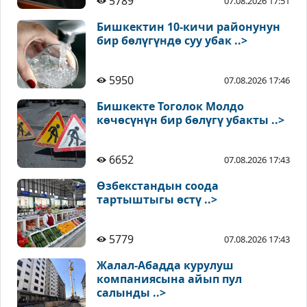
5789
07.08.2026 17:51
Бишкектин 10-кичи районунун
бир бөлүгүндө суу убак ..>
5950
07.08.2026 17:46
Бишкекте Тоголок Молдо
көчөсүнүн бир бөлүгү убакты ..>
6652
07.08.2026 17:43
Өзбекстандын соода
тартыштыгы өстү ..>
5779
07.08.2026 17:43
Жалал-Абадда курулуш
компаниясына айып пул
салынды ..>