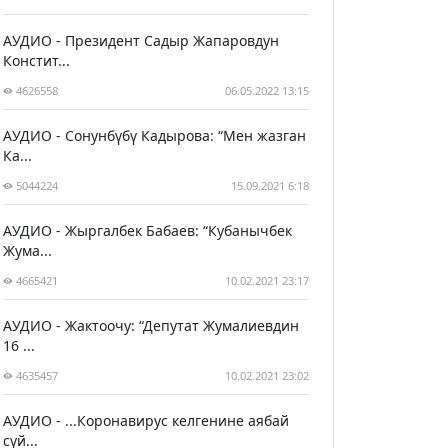
АУДИО - Президент Садыр Жапаровдун
Констит...
4626558
06.05.2022 13:15
АУДИО - Сонунбүбү Кадырова: “Мен жазган
Ка...
5044224
15.09.2021 6:18
АУДИО - Жыргалбек Бабаев: “Кубанычбек
Жума...
4665421
10.02.2021 23:17
АУДИО - Жактоочу: “Депутат Жумалиевдин
16 ...
4635457
10.02.2021 23:02
АУДИО - ...Коронавирус келгенине аябай
сүй...