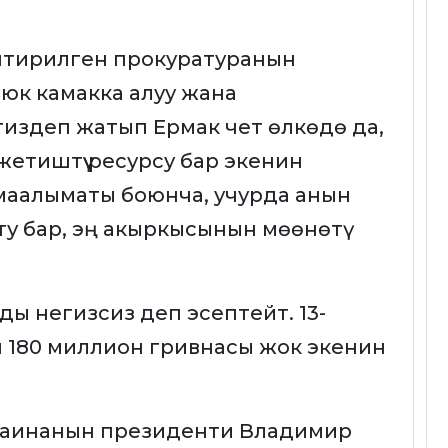
штирилген прокуратуранын
юк камакка алуу жана
 негиздеп жатып Ермак чет өлкөдө да,
етиштүү ресурсу бар экенин
маалыматы боюнча, учурда анын
у бар, эң акыркысынын мөөнөтү
ды негизсиз деп эсептейт. 13-
үн 180 миллион гривнасы жок экенин
раинанын президенти Владимир