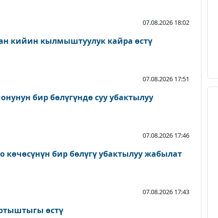
07.08.2026 18:02
ан кийин кылмыштуулук кайра өстү
07.08.2026 17:51
онунун бир бөлүгүндө суу убактылуу
07.08.2026 17:46
о көчөсүнүн бир бөлүгү убактылуу жабылат
07.08.2026 17:43
артыштыгы өстү