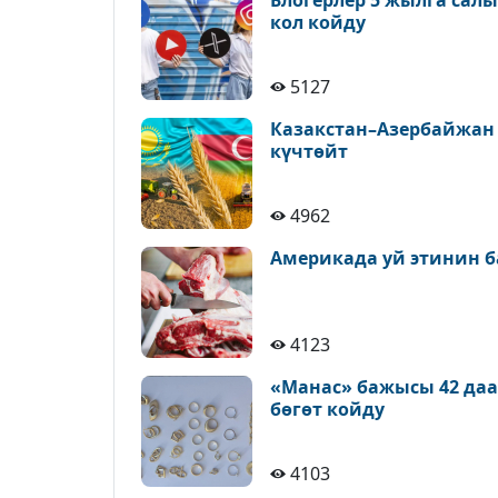
Блогерлер 5 жылга сал
кол койду
5127
Казакстан–Азербайжан
күчтөйт
4962
Америкада уй этинин б
4123
«Манас» бажысы 42 да
бөгөт койду
4103