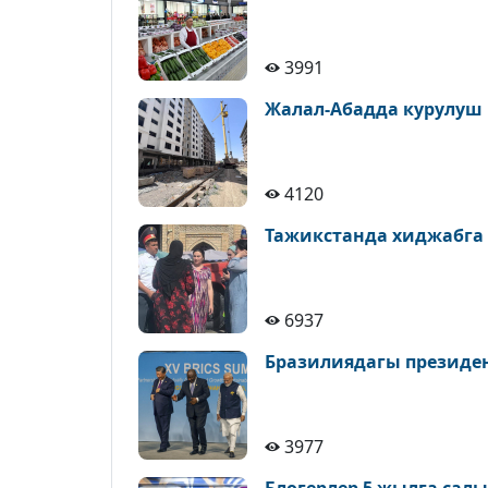
3991
Жалал-Абадда курулуш
4120
Тажикстанда хиджабга
6937
Бразилиядагы президе
3977