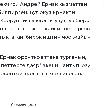
екчиси Андрей Ермак кызматтан
 билдирген. Бул окуя Ермактын
он. Коррупцияга каршы улуттук бюро
ппаратынын жетекчисинде тергөө
стыктаган, бирок иштин чоо-жайын
Ермак фронтко аттана турганын,
петтерге даяр” экенин айтып, өзүн
п эсептей турганын белгилеген.
Следующий >