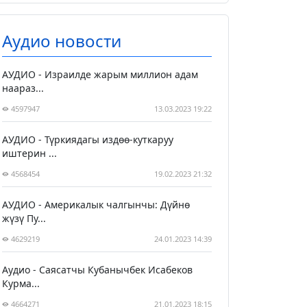
Аудио новости
АУДИО - Израилде жарым миллион адам
наараз...
4597947
13.03.2023 19:22
АУДИО - Түркиядагы издөө-куткаруу
иштерин ...
4568454
19.02.2023 21:32
АУДИО - Америкалык чалгынчы: Дүйнө
жүзү Пу...
4629219
24.01.2023 14:39
Аудио - Саясатчы Кубанычбек Исабеков
Курма...
4664271
21.01.2023 18:15