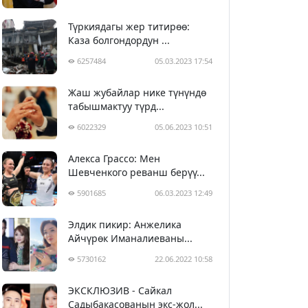
Түркиядагы жер титирөө:
Каза болгондордун ...
6257484
05.03.2023 17:54
Жаш жубайлар нике түнүндө
табышмактуу түрд...
6022329
05.06.2023 10:51
Алекса Грассо: Мен
Шевченкого реванш берүү...
5901685
06.03.2023 12:49
Элдик пикир: Анжелика
Айчүрөк Иманалиеваны...
5730162
22.06.2022 10:58
ЭКСКЛЮЗИВ - Сайкал
Садыбакасованын экс-жол...