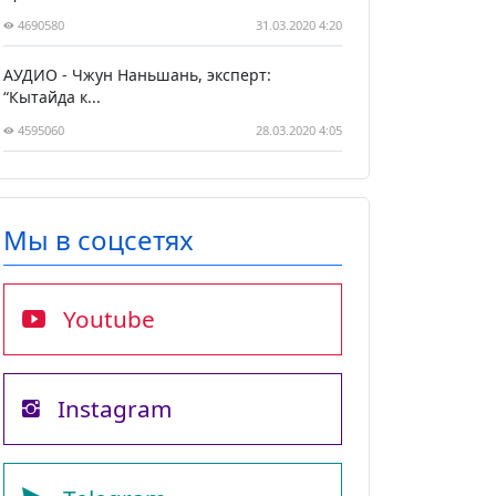
4690580
31.03.2020 4:20
АУДИО - Чжун Наньшань, эксперт:
“Кытайда к...
4595060
28.03.2020 4:05
Мы в соцсетях
Youtube
Instagram