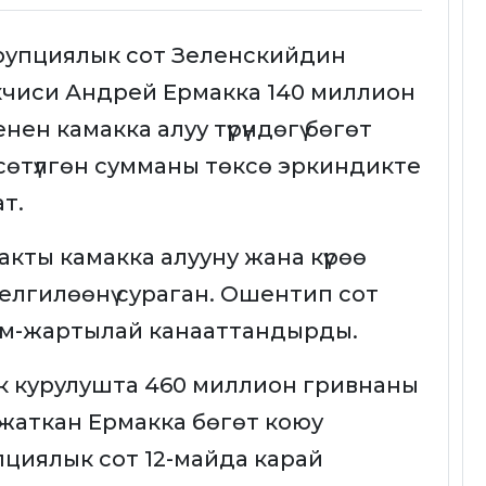
рупциялык сот Зеленскийдин
чиси Андрей Ермакка 140 миллион
менен камакка алуу түрүндөгү бөгөт
сөтүлгөн сумманы төксө эркиндикте
т.
кты камакка алууну жана күрөө
елгилөөнү сураган. Ошентип сот
рым-жартылай канааттандырды.
к курулушта 460 миллион гривнаны
жаткан Ермакка бөгөт коюу
циялык сот 12-майда карай