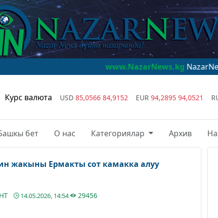
www.NazarNews.kg
NazarNews - дүйнө
Курс валюта
USD
85,0566
84,9152
EUR
94,2895
94,0521
R
Башкы бет
О нас
Категориялар
Архив
На
ин жакыны Ермакты сот камакка алуу
АНТ
29456
14.05.2026, 14:54