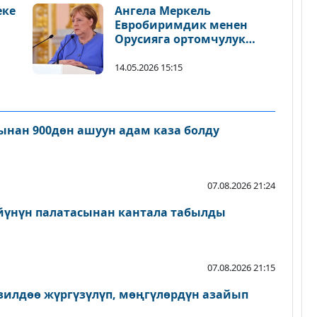
еке
Ангела Меркель
Евробиримдик менен
Орусияга ортомчулук
кылабы?
14.05.2026 15:15
нан 900дөн ашуун адам каза болду
07.08.2026 21:24
йүнүн палатасынан кантала табылды
07.08.2026 21:15
зилдөө жүргүзүлүп, мөңгүлөрдүн азайып