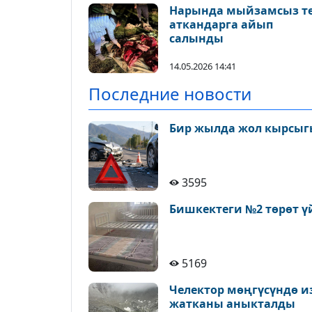
Нарында мыйзамсыз т
аткандарга айып
салынды
14.05.2026 14:41
Последние новости
Бир жылда жол кырсыгы
3595
Бишкектеги №2 төрөт ү
5169
Челектор мөңгүсүндө и
жатканы аныкталды