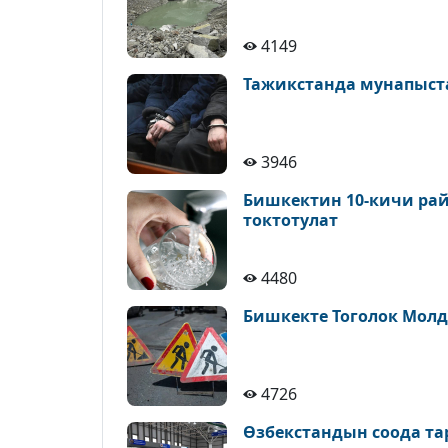
4149
Тажикстанда мунапыст
3946
Бишкектин 10-кичи рай
токтотулат
4480
Бишкекте Тоголок Молд
4726
Өзбекстандын соода т