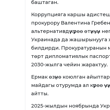
баштаган.
Коррупцияга каршы адисте
прокурору Валентина Гребен
альтернативдүү күрөө өтүнүчүн
Украинада да жашырынууга ж
билдирди. Прокуратуранын 
төрт дипломатиялык паспорт
2030-жылга чейин жарактуу.
Ермак өзүнө коюлган айыптар
майдагы отурумда ал күрөө үч
айтты.
2025-жылдын ноябрында Ук