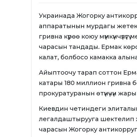
Украинада Жогорку антикор
аппаратынын мурдагы жетек
гривна күрөө коюу мүмкүнчүлүгү 
чарасын тандады. Ермак көр
калат, болбосо камакка алына
Айыптоочу тарап соттон Ерма
катары 180 миллион гривна б
прокуратуранын өтүнүчүн жа
Киевдин четиндеги элиталы
легалдаштырууга шектелип 
чарасын Жогорку антикорруп