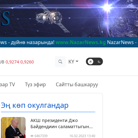
 назарында!
www.NazarNews.kg
NazarNews - в центре м
KY
UB
0,9274
0,9260
зар TV
Түз эфир
Сайтты башкаруу
Эң көп окулгандар
АКШ президенти Джо
Байдендиин саламаттыгын...
6467339
16.02.2023 13:40