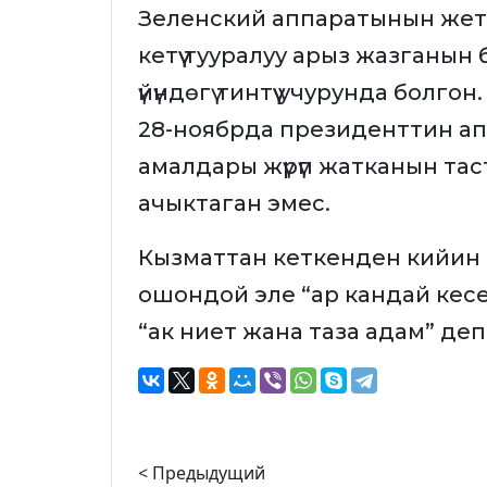
Зеленский аппаратынын жет
кетүү тууралуу арыз жазганын
үйүндөгү тинтүү учурунда болг
28-ноябрда президенттин а
амалдары жүрүп жатканын та
ачыктаган эмес.
Кызматтан кеткенден кийин 
ошондой эле “ар кандай кесе
“ак ниет жана таза адам” де
< Предыдущий