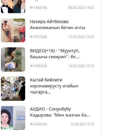
5660736
08.06.2023 14:02
Назира Айтбекова
Анжеликанын бетин ачты
5557028
17.07.2022 16:50
ВИДЕО(+18) - "Муунтуп,
башына секирип". Өс...
5485658
14.07.2020 15:19
Кытай бийлиги
5396408
29.02.2020 23:43
коронавирусту атайын
чыгарга...
АУДИО - Сонунбүбү
Кадырова: “Мен жазган Ка...
5044224
15.09.2021 6:18