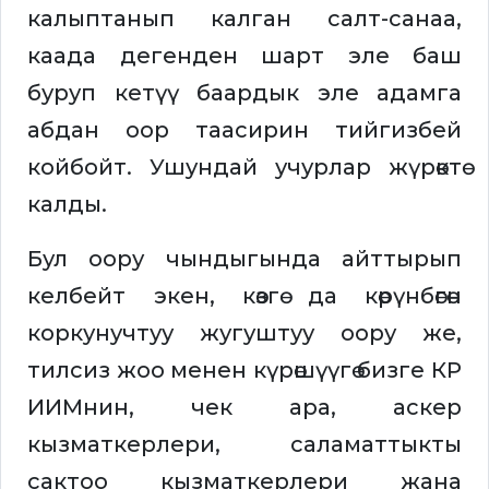
калыптанып калган салт-санаа,
каада дегенден шарт эле баш
буруп кетүү баардык эле адамга
абдан оор таасирин тийгизбей
койбойт. Ушундай учурлар жүрөктө
калды.
Бул оору чындыгында айттырып
келбейт экен, көзгө да көрүнбөгөн
коркунучтуу жугуштуу оору же,
тилсиз жоо менен күрөшүүгө бизге КР
ИИМнин, чек ара, аскер
кызматкерлери, саламаттыкты
сактоо кызматкерлери жана