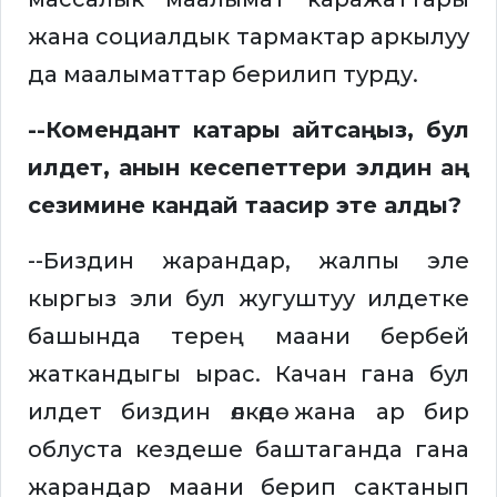
жана социалдык тармактар аркылуу
да маалыматтар берилип турду.
--Комендант катары айтсаңыз, бул
илдет, анын кесепеттери элдин аң
сезимине кандай таасир эте алды?
--Биздин жарандар, жалпы эле
кыргыз эли бул жугуштуу илдетке
башында терең маани бербей
жаткандыгы ырас. Качан гана бул
илдет биздин өлкөдө жана ар бир
облуста кездеше баштаганда гана
жарандар маани берип сактанып