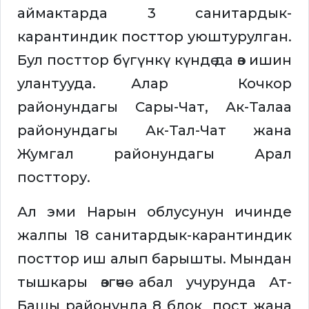
аймактарда 3 санитардык-
карантиндик посттор уюштурулган.
Бул посттор бүгүнкү күндө да өз ишин
улантууда. Алар Кочкор
районундагы Сары-Чат, Ак-Талаа
районундагы Ак-Тал-Чат жана
Жумгал районундагы Арал
посттору.
Ал эми Нарын облусунун ичинде
жалпы 18 санитардык-карантиндик
посттор иш алып барышты. Мындан
тышкары өзгөчө абал учурунда Ат-
Башы районунда 8 блок пост жана