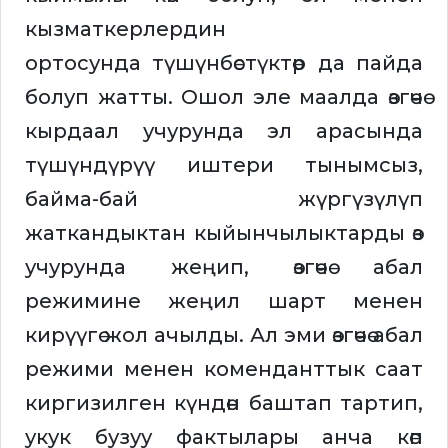
кызматкерлердин
ортосунда түшүнбөстүктөр да пайда
болуп жатты. Ошол эле маалда өзгөчө
кырдаал учурунда эл арасында
түшүндүрүү иштери тынымсыз,
байма-бай жүргүзүлүп
жаткандыктан кыйынчылыктарды өз
учурунда жеңип, өзгөчө абал
режимине жеңил шарт менен
кирүүгө жол ачылды. Ал эми өзгөчө абал
режими менен коменданттык саат
киргизилген күндөн баштап тартип,
укук бузуу фактылары анча көп