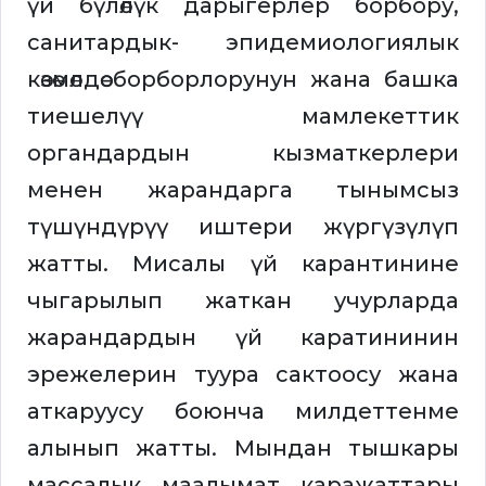
үй бүлөлүк дарыгерлер борбору,
санитардык- эпидемиологиялык
көзөмөлдөө борборлорунун жана башка
тиешелүү мамлекеттик
органдардын кызматкерлери
менен жарандарга тынымсыз
түшүндүрүү иштери жүргүзүлүп
жатты. Мисалы үй карантинине
чыгарылып жаткан учурларда
жарандардын үй каратининин
эрежелерин туура сактоосу жана
аткаруусу боюнча милдеттенме
алынып жатты. Мындан тышкары
массалык маалымат каражаттары