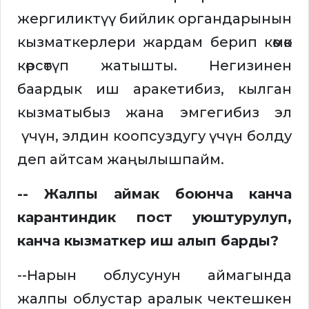
жергиликтүү бийлик органдарынын
кызматкерлери жардам берип көмөк
көрсөтүп жатышты. Негизинен
баардык иш аракетибиз, кылган
кызматыбыз жана эмгегибиз эл
үчүн, элдин коопсуздугу үчүн болду
деп айтсам жаңылышпайм.
-- Жалпы аймак боюнча канча
карантиндик пост уюштурулуп,
канча кызматкер иш алып барды?
--Нарын облусунун аймагында
жалпы облустар аралык чектешкен