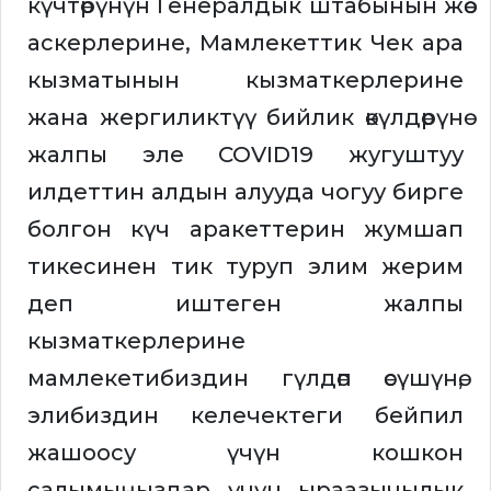
күчтөрүнүн Генералдык штабынын жөө
аскерлерине, Мамлекеттик Чек ара
кызматынын кызматкерлерине
жана жергиликтүү бийлик өкүлдөрүнө
жалпы эле COVID19 жугуштуу
илдеттин алдын алууда чогуу бирге
болгон күч аракеттерин жумшап
тикесинен тик туруп элим жерим
деп иштеген жалпы
кызматкерлерине
мамлекетибиздин гүлдөп өсүшүнө,
элибиздин келечектеги бейпил
жашоосу үчүн кошкон
салымыңыздар үчүн ыраазычылык