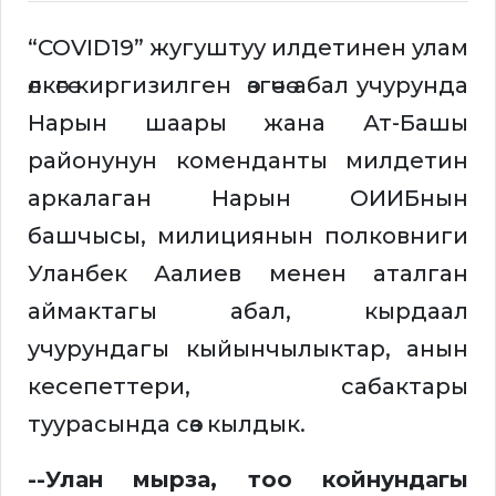
“COVID19” жугуштуу илдетинен улам
өлкөгө киргизилген өзгөчө абал учурунда
Нарын шаары жана Ат-Башы
районунун коменданты милдетин
аркалаган Нарын ОИИБнын
башчысы, милициянын полковниги
Уланбек Аалиев менен аталган
аймактагы абал, кырдаал
учурундагы кыйынчылыктар, анын
кесепеттери, сабактары
туурасында сөз кылдык.
--Улан мырза, тоо койнундагы