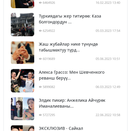
6464926
16.02.2023 13:40
Түркиядагы жер титирөө: Каза
болгондордун ...
6254922
05.03.2023 17:54
Жаш жубайлар нике түнүндө
табышмактуу түрд...
6019689
05.06.2023 10:51
Алекса Грассо: Мен Шевченкого
реванш берүү...
5899082
06.03.2023 12:49
Элдик пикир: Анжелика Айчүрөк
Иманалиеваны...
5727295
22.06.2022 10:58
ЭКСКЛЮЗИВ - Сайкал