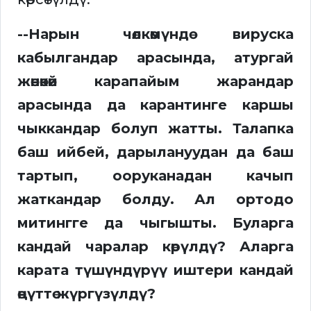
--Нарын чөлкөмүндө вируска
кабылгандар арасында, атургай
жөнөкөй карапайым жарандар
арасында да карантинге каршы
чыккандар болуп жатты. Талапка
баш ийбей, дарылануудан да баш
тартып, ооруканадан качып
жаткандар болду. Ал ортодо
митингге да чыгышты. Буларга
кандай чаралар көрүлдү? Аларга
карата түшүндүрүү иштери кандай
өңүттө жүргүзүлдү?