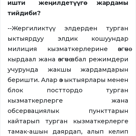
ишти жеңилдетүүгө жардамы
тийдиби?
--Жергиликтүү элдерден турган
ыктыярдуу элдик кошуундар
милиция кызматкерлерине өзгөчө
кырдаал жана өзгөчө абал режимдери
учурунда жакшы жардамдарын
беришти. Алар өз ыктыярлары менен
блок посттордо турган
кызматкерлерге жана
обсервациялык пункттарын
кайтарып турган кызматкерлерге
тамак-ашын даярдап, алып келип