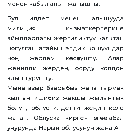
менен кабыл алып жатышты.
Бул илдет менен алышууда
милиция кызматкерлерине
айылдардагы жергиликтүү калктан
чогулган атайын элдик кошуундар
чоң жардам көрсөтүштү. Алар
жеңилди жерден, оорду колдон
алып турушту.
Мына азыр баарыбыз жапа тырмак
кылган ишибиз жакшы жыйынтык
болуп, облус илдетти жеңип келе
жатат. Облуска кирген өзгөчө абал
учурунда Нарын облусунун жана Ат-