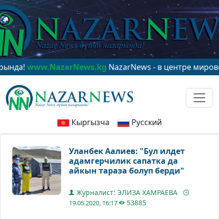
NazarNews.kg
NazarNews - в центре мирового вниман
Кыргызча
Русский
Уланбек Аалиев: "Бул илдет
адамгерчилик сапатка да
айкын тараза болуп берди"
Журналист: ЭЛИЗА ХАМРАЕВА
53885
19.05.2020, 16:17