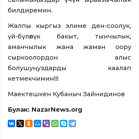
билдиремин.
Жалпы кыргыз элиме ден-соолук,
үй-бүлөлүк бакыт, тынчылык,
аманчылык жана жаман оору
сыркоолордон алыс
болушуңуздарды каалап
кетмекчимин!!!
Маектешкен Кубаныч Зайнидинов
Булак: NazarNews.org