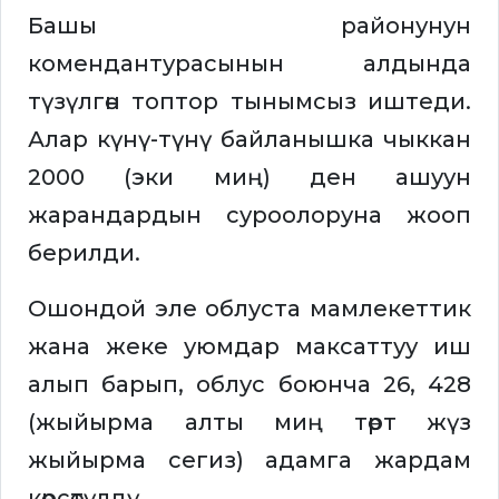
Башы районунун
комендантурасынын алдында
түзүлгөн топтор тынымсыз иштеди.
Алар күнү-түнү байланышка чыккан
2000 (эки миң) ден ашуун
жарандардын суроолоруна жооп
берилди.
Ошондой эле облуста мамлекеттик
жана жеке уюмдар максаттуу иш
алып барып, облус боюнча 26, 428
(жыйырма алты миң төрт жүз
жыйырма сегиз) адамга жардам
көрсөтүлдү.