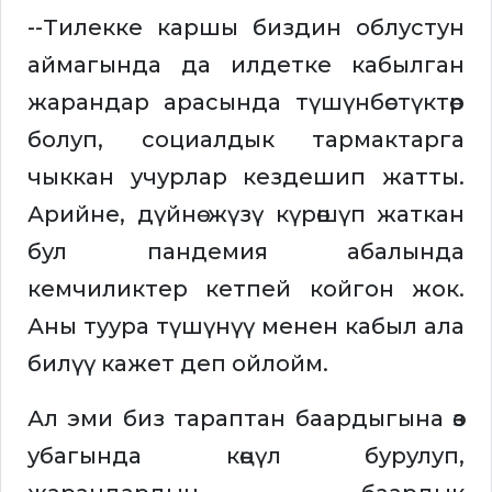
--Тилекке каршы биздин облустун
аймагында да илдетке кабылган
жарандар арасында түшүнбөстүктөр
болуп, социалдык тармактарга
чыккан учурлар кездешип жатты.
Арийне, дүйнө жүзү күрөшүп жаткан
бул пандемия абалында
кемчиликтер кетпей койгон жок.
Аны туура түшүнүү менен кабыл ала
билүү кажет деп ойлойм.
Ал эми биз тараптан баардыгына өз
убагында көңүл бурулуп,