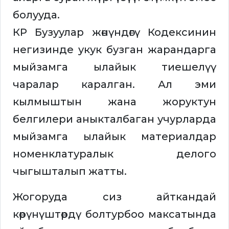
болууда.
КР Бузуулар жөнүндөгү Кодексинин
негизинде укук бузган жарандарга
мыйзамга ылайык тиешелүү
чаралар каралган. Ал эми
кылмыштын жана жоруктун
белгилери аныкталбаган учурларда
мыйзамга ылайык материалдар
номенклатуралык делого
чыгышталып жатты.
Жогоруда сиз айткандай
көрүнүштөрдү болтурбоо максатында