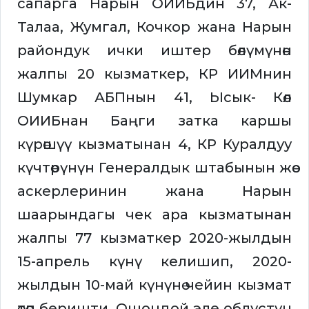
сапарга Нарын ОИИБдин 37, Ак-
Талаа, Жумгал, Кочкор жана Нарын
райондук ички иштер бөлүмүнөн
жалпы 20 кызматкер, КР ИИМнин
Шумкар АБПнын 41, Ысык- Көл
ОИИБнан Баңги затка каршы
күрөшүү кызматынан 4, КР Куралдуу
күчтөрүнүн Генералдык штабынын жөө
аскерлеринин жана Нарын
шаарындагы чек ара кызматынан
жалпы 77 кызматкер 2020-жылдын
15-апрель күнү келишип, 2020-
жылдын 10-май күнүнө чейин кызмат
өтөп беришти. Ошондой эле облустун