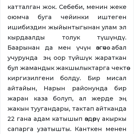
катталган жок. Себеби, менин жеке
оюмча буга чейинки иштеген
ишибиздин жыйынтыгынан улам эл
кырдаалды толук түшүндү.
Баарынан да мен үчүн өзгөчө абал
учурунда эң оор түйшүк жараткан
бул жамандык жакшылыктарга чектөө
киргизилгени болду. Бир мисал
айтайын, Нарын районунда бир
жаран каза болуп, ал жерде эң
жакын туугандары, тактап айтканда
22 гана адам катышып өздөрү акыркы
сапарга узатышты. Канткен менен