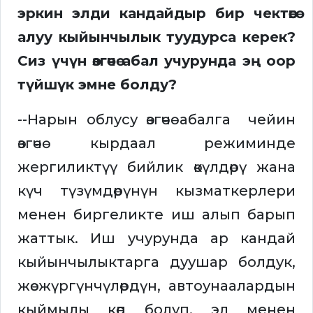
эркин элди кандайдыр бир чектөөгө
алуу кыйынчылык туудурса керек?
Сиз үчүн өзгөчө абал учурунда эң оор
түйшүк эмне болду?
--Нарын облусу өзгөчө абалга чейин
өзгөчө кырдаал режиминде
жергиликтүү бийлик өкүлдөрү жана
күч түзүмдөрүнүн кызматкерлери
менен биргеликте иш алып барып
жаттык. Иш учурунда ар кандай
кыйынчылыктарга дуушар болдук,
жөө жүргүнчүлөрдүн, автоунаалардын
кыймылы көп болуп, эл менен