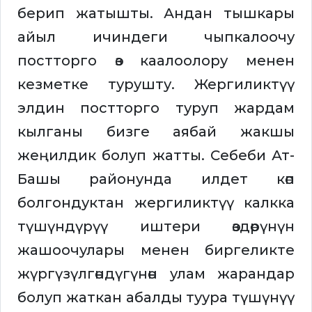
берип жатышты. Андан тышкары
айыл ичиндеги чыпкалоочу
постторго өз каалоолору менен
кезметке турушту. Жергиликтүү
элдин постторго туруп жардам
кылганы бизге аябай жакшы
жеңилдик болуп жатты. Себеби Ат-
Башы районунда илдет көп
болгондуктан жергиликтүү калкка
түшүндүрүү иштери өздөрүнүн
жашоочулары менен биргеликте
жүргүзүлгөндүгүнөн улам жарандар
болуп жаткан абалды туура түшүнүү