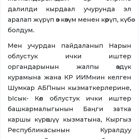
далилди кырдаал учурунда эл
аралап жүрүп өз көзүм менен көрүп, күбө
болдум.
Мен учурдан пайдаланып Нарын
облустук ички иштер
органдарынын жалпы өздүк
курамына жана КР ИИМнин келген
Шумкар АБПнын кызматкерлерине,
Ысык- Көл облустук ички иштер
башкармалыгынын Баңги затка
каршы күрөшүү кызматына, Кыргыз
Республикасынын Куралдуу