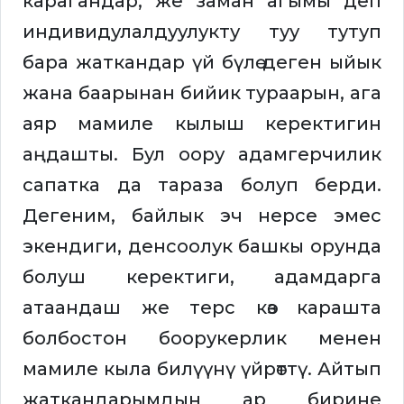
карагандар, же заман агымы деп
индивидулалдуулукту туу тутуп
бара жаткандар үй бүлө деген ыйык
жана баарынан бийик тураарын, ага
аяр мамиле кылыш керектигин
аңдашты. Бул оору адамгерчилик
сапатка да тараза болуп берди.
Дегеним, байлык эч нерсе эмес
экендиги, денсоолук башкы орунда
болуш керектиги, адамдарга
атаандаш же терс көз карашта
болбостон боорукерлик менен
мамиле кыла билүүнү үйрөттү. Айтып
жаткандарымдын ар бирине