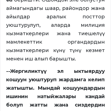
аймагындагы шаар, райондор жана
айылдар аралык посттор
уюштурулуп, аларда милиция
кызматкерлери жана тиешелүү
мамлекеттик органдардын
кызматкерлери күнү түнү кезмет
менен иш алып барышты.
--Жергиликтүү эл ыктыярдуу
кошуун уюштуруп жардамга келип
жатышты. Мындай кошуундардын
ишинин натыйжалары кандай
болуп жатты жана сиздердин