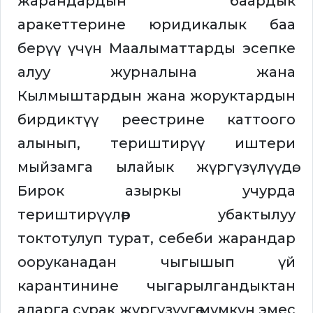
жарандардын баардык
аракеттерине юридикалык баа
берүү үчүн Маалыматтарды эсепке
алуу журналына жана
Кылмыштардын жана жоруктардын
бирдиктүү реестрине каттоого
алынып, териштирүү иштери
мыйзамга ылайык жүргүзүлүүдө.
Бирок азыркы учурда
териштирүүлөр убактылуу
токтотулуп турат, себеби жарандар
ооруканадан чыгышып үй
карантинине чыгарылгандыктан
аларга сурак жүргүзүүгө мүмкүн эмес