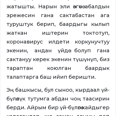
жатышты. Нарын эли өзгөчө абалдын
эрежесин гана сактабастан ага
туруштук берип, баардыгы кылып
жаткан иштерин токтотуп,
коронавирус илдети коркунучтуу
экенин, андан үйдө болуп гана
сактануу керек экенин түшүнүп, биз
тараптан коюлган баардык
талаптарга баш ийип беришти.
Эң башкысы, бул сыноо, кырдаал үй-
бүлөлүк тутумга абдан чоң таасирин
берди. Айрым бир үй-бүлөгө кайдыгер