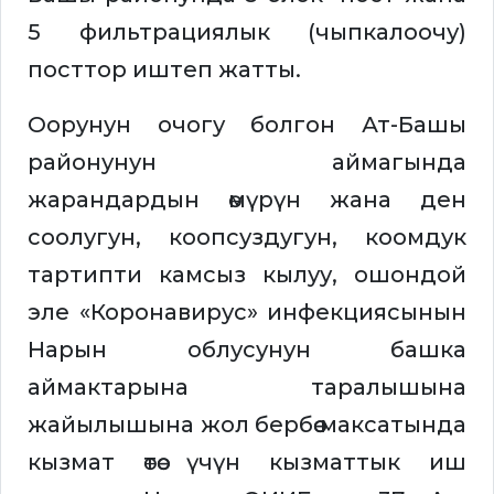
5 фильтрациялык (чыпкалоочу)
посттор иштеп жатты.
Оорунун очогу болгон Ат-Башы
районунун аймагында
жарандардын өмүрүн жана ден
соолугун, коопсуздугун, коомдук
тартипти камсыз кылуу, ошондой
эле «Коронавирус» инфекциясынын
Нарын облусунун башка
аймактарына таралышына
жайылышына жол бербөө максатында
кызмат өтөө үчүн кызматтык иш