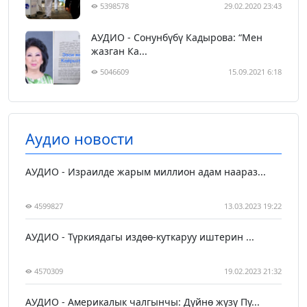
5398578
29.02.2020 23:43
АУДИО - Сонунбүбү Кадырова: “Мен
жазган Ка...
5046609
15.09.2021 6:18
Аудио новости
АУДИО - Израилде жарым миллион адам наараз...
4599827
13.03.2023 19:22
АУДИО - Түркиядагы издөө-куткаруу иштерин ...
4570309
19.02.2023 21:32
АУДИО - Америкалык чалгынчы: Дүйнө жүзү Пу...