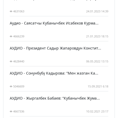
4631063
24.01.2023 14:39
Аудио - Саясатчы Кубанычбек Исабеков Курма...
4666239
21.01.2023 18:15
АУДИО - Президент Садыр Жапаровдун Констит...
4628440
06.05.2022 13:15
АУДИО - Сонунбүбү Кадырова: “Мен жазган Ка...
5046609
15.09.2021 6:18
АУДИО - Жыргалбек Бабаев: “Кубанычбек Жума...
4667336
10.02.2021 23:17