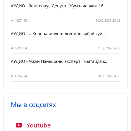
АУДИО - Жактоочу: “Депутат Жумалиевдин 16 ...
4637493
10.02.2021 23:02
АУДИО - ...Коронавирус келгенине аябай сүй...
4692434
31.03.2020 4:20
АУДИО - Чжун Наньшань, эксперт: “Кытайда к...
4596774
28.03.2020 4:05
Мы в соцсетях
Youtube