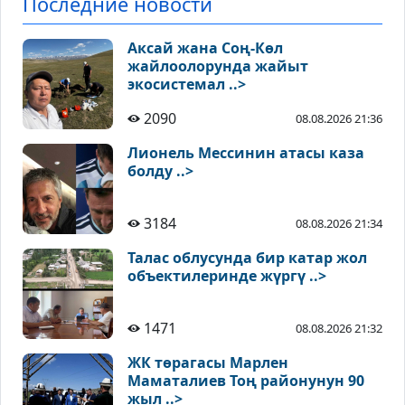
Последние новости
Аксай жана Соң-Көл
жайлоолорунда жайыт
экосистемал ..>
2090
08.08.2026 21:36
Лионель Мессинин атасы каза
болду ..>
3184
08.08.2026 21:34
Талас облусунда бир катар жол
объектилеринде жүргү ..>
1471
08.08.2026 21:32
ЖК төрагасы Марлен
Маматалиев Тоң районунун 90
жыл ..>