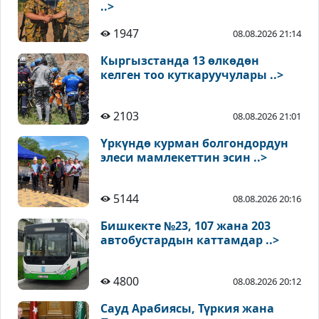
..>
1947
08.08.2026 21:14
Кыргызстанда 13 өлкөдөн
келген тоо куткаруучулары ..>
2103
08.08.2026 21:01
Үркүндө курман болгондордун
элеси мамлекеттин эсин ..>
5144
08.08.2026 20:16
Бишкекте №23, 107 жана 203
автобустардын каттамдар ..>
4800
08.08.2026 20:12
Сауд Арабиясы, Түркия жана