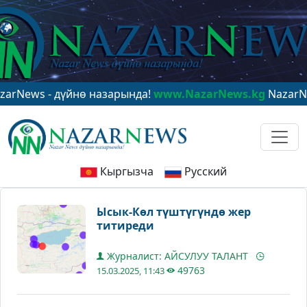
s - дүйнө назарында!
www.NazarNews.kg
NazarNews - 
Кыргызча
Русский
Ысык-Көл түштүгүндө жер
титиреди
Журналист: АЙСУЛУУ ТАЛАНТ
49763
15.03.2025, 11:43