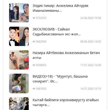
Элдик пикир: Анжелика Айчүрөк
Иманалиеваны...
5732253
22.06.2022 10:58
ЭКСКЛЮЗИВ - Сайкал
Садыбакасованын экс-жол...
5662928
08.06.2023 14:02
Назира Айтбекова Анжеликанын бетин
ачты
5558952
17.07.2022 16:50
ВИДЕО(+18) - "Муунтуп, башына
секирип". Өс...
5487432
14.07.2020 15:19
Кытай бийлиги коронавирусту атайын
чыгарга...