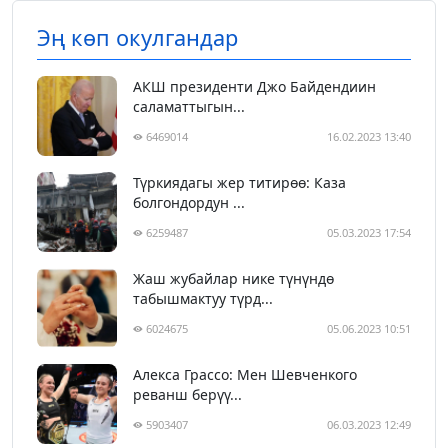
Эң көп окулгандар
АКШ президенти Джо Байдендиин
саламаттыгын...
6469014
16.02.2023 13:40
Түркиядагы жер титирөө: Каза
болгондордун ...
6259487
05.03.2023 17:54
Жаш жубайлар нике түнүндө
табышмактуу түрд...
6024675
05.06.2023 10:51
Алекса Грассо: Мен Шевченкого
реванш берүү...
5903407
06.03.2023 12:49