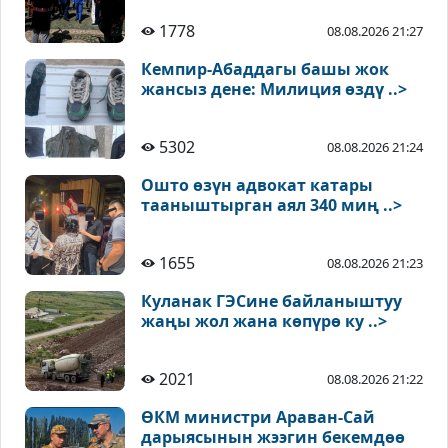
1778
08.08.2026 21:27
Кемпир-Абаддагы башы жок
жансыз дене: Милиция өздү ..>
5302
08.08.2026 21:24
Ошто өзүн адвокат катары
тааныштырган аял 340 миң ..>
1655
08.08.2026 21:23
Куланак ГЭСине байланыштуу
жаңы жол жана көпүрө ку ..>
2021
08.08.2026 21:22
ӨКМ министри Араван-Сай
дарыясынын жээгин бекемдөө