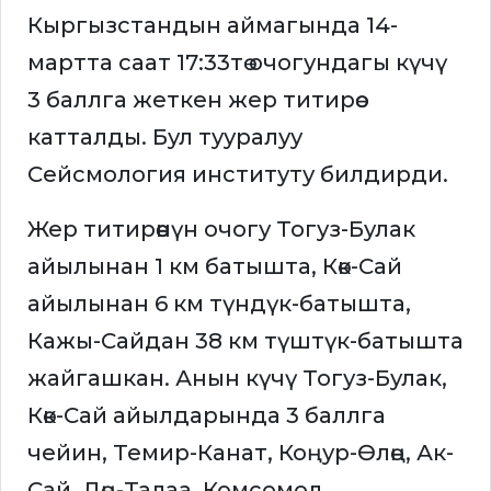
Кыргызстандын аймагында 14-
мартта саат 17:33тө очогундагы күчү
3 баллга жеткен жер титирөө
катталды. Бул тууралуу
Сейсмология институту билдирди.
Жер титирөөнүн очогу Тогуз-Булак
айылынан 1 км батышта, Көк-Сай
айылынан 6 км түндүк-батышта,
Кажы-Сайдан 38 км түштүк-батышта
жайгашкан. Анын күчү Тогуз-Булак,
Көк-Сай айылдарында 3 баллга
чейин, Темир-Канат, Коңур-Өлөң, Ак-
Сай, Дөң-Талаа, Комсомол