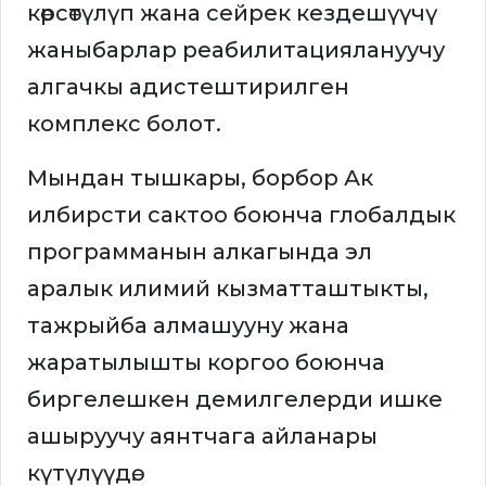
көрсөтүлүп жана сейрек кездешүүчү
жаныбарлар реабилитациялануучу
алгачкы адистештирилген
комплекс болот.
Мындан тышкары, борбор Ак
илбирсти сактоо боюнча глобалдык
программанын алкагында эл
аралык илимий кызматташтыкты,
тажрыйба алмашууну жана
жаратылышты коргоо боюнча
биргелешкен демилгелерди ишке
ашыруучу аянтчага айланары
күтүлүүдө.