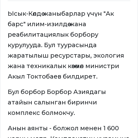
Ысык-Көлдө жаныбарлар үчүн "Ак
барс" илим-изилдөө жана
реабилитациялык борбору
курулууда. Бул туурасында
жаратылыш ресурстары, экология
жана техникалык көзөмөл министри
Акыл Токтобаев билдирет.
Бул борбор Борбор Азиядагы
атайын салынган биринчи
комплекс болмокчу.
Анын аянты - болжол менен 1 600