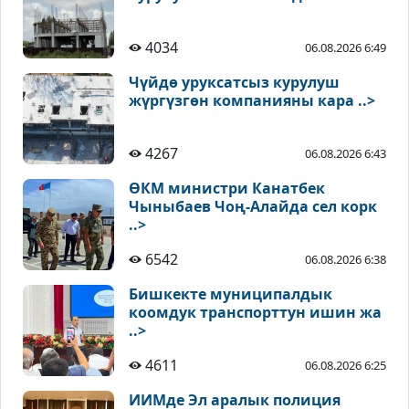
4034
06.08.2026 6:49
Чүйдө уруксатсыз курулуш
жүргүзгөн компанияны кара ..>
4267
06.08.2026 6:43
ӨКМ министри Канатбек
Чыныбаев Чоң-Алайда сел корк
..>
6542
06.08.2026 6:38
Бишкекте муниципалдык
коомдук транспорттун ишин жа
..>
4611
06.08.2026 6:25
ИИМде Эл аралык полиция