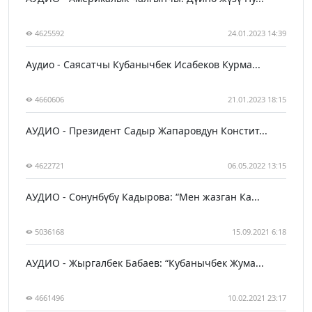
4625592
24.01.2023 14:39
Аудио - Саясатчы Кубанычбек Исабеков Курма...
4660606
21.01.2023 18:15
АУДИО - Президент Садыр Жапаровдун Констит...
4622721
06.05.2022 13:15
АУДИО - Сонунбүбү Кадырова: “Мен жазган Ка...
5036168
15.09.2021 6:18
АУДИО - Жыргалбек Бабаев: “Кубанычбек Жума...
4661496
10.02.2021 23:17