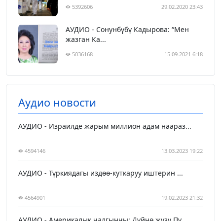
5392606
29.02.2020 23:43
АУДИО - Сонунбүбү Кадырова: “Мен
жазган Ка...
5036168
15.09.2021 6:18
Аудио новости
АУДИО - Израилде жарым миллион адам наараз...
4594146
13.03.2023 19:22
АУДИО - Түркиядагы издөө-куткаруу иштерин ...
4564901
19.02.2023 21:32
АУДИО - Америкалык чалгынчы: Дүйнө жүзү Пу...