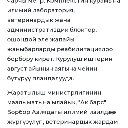
чарчы метр. Комплекстин курамына
илимий лаборатория,
ветеринардык жана
административдик блоктор,
ошондой эле жапайы
жаныбарларды реабилитациялоо
борбору кирет. Курулуш иштерин
август айынын аягына чейин
бүтүрүү пландалууда.
Жаратылыш министрлигинин
маалыматына ылайык, "Ак барс"
Борбор Азиядагы илимий изилдөөлөр
жүргүзүлүп, ветеринардык жардам