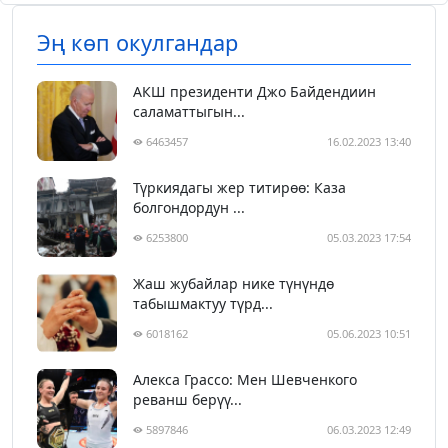
Эң көп окулгандар
АКШ президенти Джо Байдендиин
саламаттыгын...
6463457
16.02.2023 13:40
Түркиядагы жер титирөө: Каза
болгондордун ...
6253800
05.03.2023 17:54
Жаш жубайлар нике түнүндө
табышмактуу түрд...
6018162
05.06.2023 10:51
Алекса Грассо: Мен Шевченкого
реванш берүү...
5897846
06.03.2023 12:49