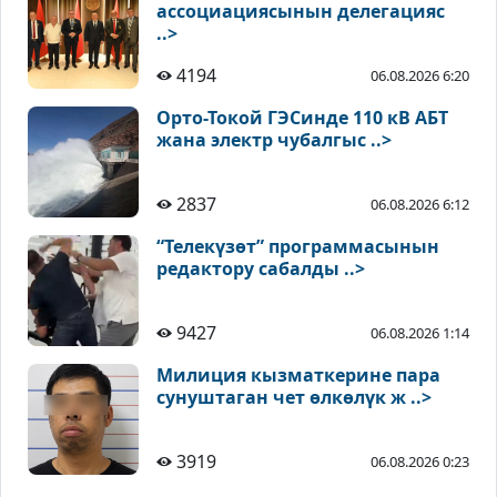
ассоциациясынын делегацияс
..>
4194
06.08.2026 6:20
Орто-Токой ГЭСинде 110 кВ АБТ
жана электр чубалгыс ..>
2837
06.08.2026 6:12
“Телекүзөт” программасынын
редактору сабалды ..>
9427
06.08.2026 1:14
Милиция кызматкерине пара
сунуштаган чет өлкөлүк ж ..>
3919
06.08.2026 0:23