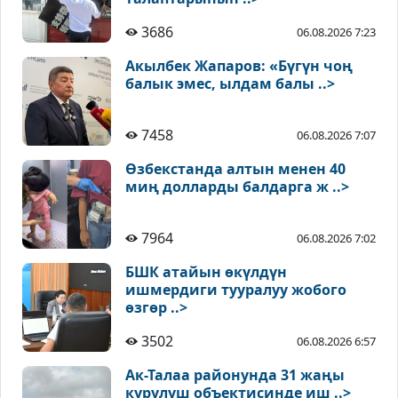
3686
06.08.2026 7:23
Акылбек Жапаров: «Бүгүн чоң
балык эмес, ылдам балы ..>
7458
06.08.2026 7:07
Өзбекстанда алтын менен 40
миң долларды балдарга ж ..>
7964
06.08.2026 7:02
БШК атайын өкүлдүн
ишмердиги тууралуу жобого
өзгөр ..>
3502
06.08.2026 6:57
Ак-Талаа районунда 31 жаңы
курулуш объектисинде иш ..>