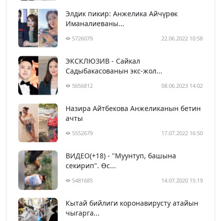
Элдик пикир: Анжелика Айчүрөк
Иманалиеваны...
5726079
22.06.2022 10:58
ЭКСКЛЮЗИВ - Сайкал
Садыбакасованын экс-жол...
5656812
08.06.2023 14:02
Назира Айтбекова Анжеликанын бетин
ачты
5552679
17.07.2022 16:50
ВИДЕО(+18) - "Муунтуп, башына
секирип". Өс...
5481685
14.07.2020 15:19
Кытай бийлиги коронавирусту атайын
чыгарга...