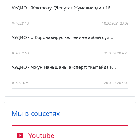
АУДИО - Жактоочу: “Депутат Жумалиевдин 16 ...
4632113
10.02.2021 23:02
АУДИО - ...Коронавирус келгенине аябай сүй...
4687153
31.03.2020 4:20
АУДИО - Чжун Наньшань, эксперт: “Кытайда к...
4591674
28.03.2020 4:05
Мы в соцсетях
Youtube