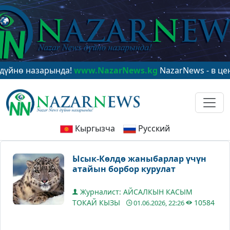
назарында!
www.NazarNews.kg
NazarNews - в центре м
Кыргызча
Русский
Ысык-Көлдө жаныбарлар үчүн
атайын борбор курулат
Журналист: АЙСАЛКЫН КАСЫМ
ТОКАЙ КЫЗЫ
10584
01.06.2026, 22:26