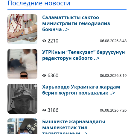
Последние новости
Саламаттыкты сактоо
министрлиги гемодиализ
боюнча ..>
2210
06.08.2026 8:48
УТРКнын “Телекүзөт” берүүсүнүн
редакторун сабоого ..>
6360
06.08.2026 8:19
Харьковдо Украинага жардам
берип жүргөн польшалык ..>
3186
06.08.2026 7:26
Бишкекте жарнамадагы
мамлекеттик тил
талаптарынын ..>