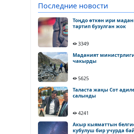
Последние новости
Тоңдо өткөн ири мадан
тартип бузулган жок
3349
Маданият министрлиги 
чакырды
5625
Таласта жаңы Сот адил
салынды
4241
Акыр кыяматтын белгис
кубулуш бир учурда ба