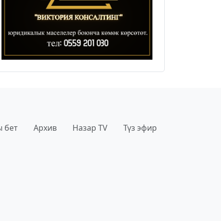
 бет
Архив
Назар TV
Түз эфир