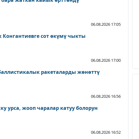
 бара жаткан кайык өрттөндү
06.08.2026 17:05
к Конгантиевге сот өкүмү чыкты
06.08.2026 17:00
 баллистикалык ракеталарды жөнөттү
06.08.2026 16:56
у урса, жооп чаралар катуу болорун
06.08.2026 16:52