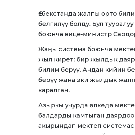
Өзбекстанда жалпы орто били
белгилүү болду. Бул тууралу
боюнча вице-министр Сардо
Жаңы система боюнча мекте
жыл кирет: бир жылдык дая
билим берүү. Андан кийин 
берүү жана эки жылдык жалпы
каралган.
Азыркы учурда өлкөдө мекте
балдарды камтыган даярдоо 
акырындап мектеп системасы