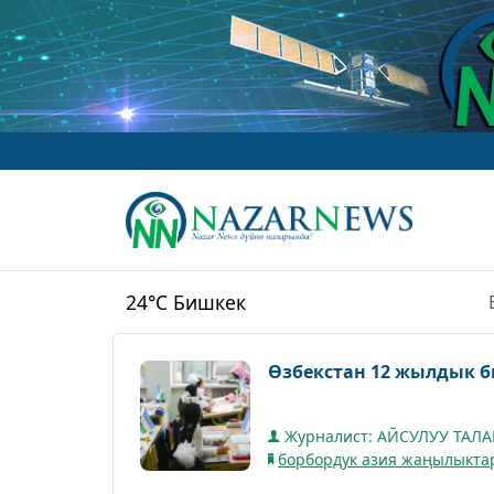
24°C
Бишкек
Өзбекстан 12 жылдык б
Журналист: АЙСУЛУУ ТАЛ
борбордук азия жаңылыкта