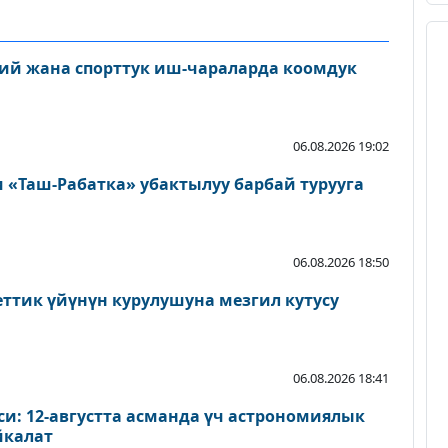
ий жана спорттук иш-чараларда коомдук
06.08.2026 19:02
«Таш-Рабатка» убактылуу барбай турууга
06.08.2026 18:50
еттик үйүнүн курулушуна мезгил кутусу
06.08.2026 18:41
и: 12-августта асманда үч астрономиялык
йкалат