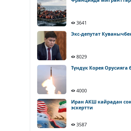
Францияда мигранттар
3641
Экс-депутат Куванычбе
8029
Түндүк Корея Орусияга
4000
Иран АКШ кайрадан сокк
эскертти
3587