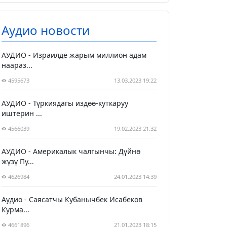
Аудио новости
АУДИО - Израилде жарым миллион адам
наараз...
4595673
13.03.2023 19:22
АУДИО - Түркиядагы издөө-куткаруу
иштерин ...
4566039
19.02.2023 21:32
АУДИО - Америкалык чалгынчы: Дүйнө
жүзү Пу...
4626984
24.01.2023 14:39
Аудио - Саясатчы Кубанычбек Исабеков
Курма...
4661896
21.01.2023 18:15