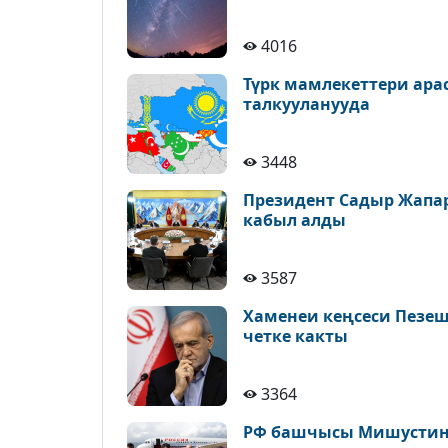
4016
Түрк мамлекеттери ара
талкууланууда
3448
Президент Садыр Жапа
кабыл алды
3587
Хаменеи кеңсеси Пезе
четке какты
3364
РФ башчысы Мишустин 