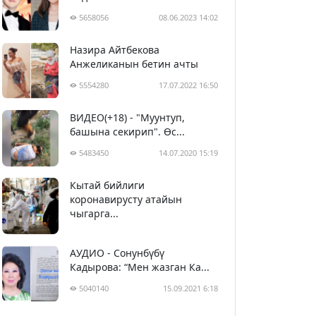
5658056
08.06.2023 14:02
Назира Айтбекова
Анжеликанын бетин ачты
5554280
17.07.2022 16:50
ВИДЕО(+18) - "Муунтуп,
башына секирип". Өс...
5483450
14.07.2020 15:19
Кытай бийлиги
5393723
29.02.2020 23:43
коронавирусту атайын
чыгарга...
АУДИО - Сонунбүбү
Кадырова: “Мен жазган Ка...
5040140
15.09.2021 6:18