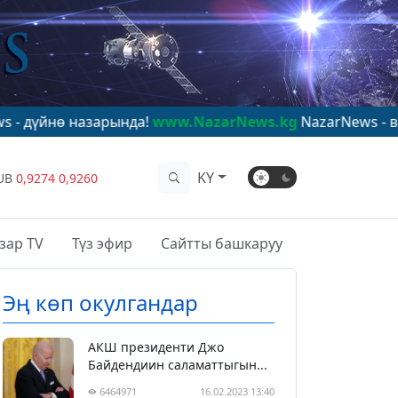
 назарында!
www.NazarNews.kg
NazarNews - в центре 
KY
UB
0,9274
0,9260
зар TV
Түз эфир
Сайтты башкаруу
Эң көп окулгандар
АКШ президенти Джо
Байдендиин саламаттыгын...
6464971
16.02.2023 13:40