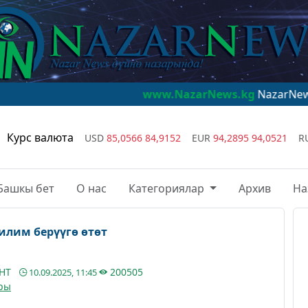
www.NazarNews.kg
NazarNews - дүйнө
Курс валюта
USD
85,0566
84,9152
EUR
94,2895
94,0521
R
Башкы бет
О нас
Категориялар
Архив
На
илим берүүгө өтөт
АНТ
200505
10.09.2025, 11:45
ры