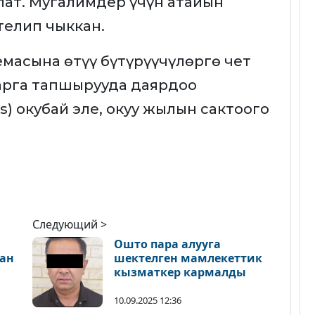
лат. Мугалимдер үчүн атайын
елип чыккан.
емасына өтүү бүтүрүүчүлөргө чет
арга тапшырууда даярдоо
s) окубай эле, окуу жылын сактоого
Следующий >
Ошто пара алууга
тан
шектелген мамлекеттик
кызматкер кармалды
10.09.2025 12:36