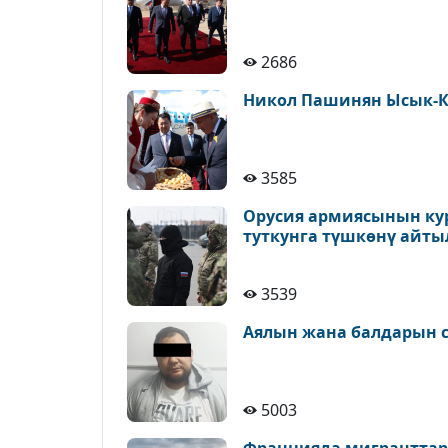
2686
Никол Пашинян Ысык-К
3585
Орусия армиясынын ку
туткунга түшкөнү айт
3539
Аялын жана балдарын с
5003