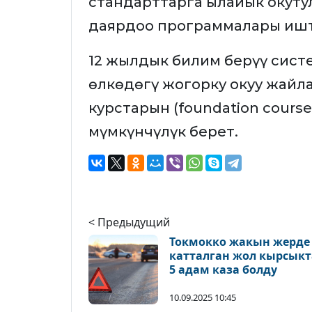
стандарттарга ылайык окуту
даярдоо программалары ишт
12 жылдык билим берүү сист
өлкөдөгү жогорку окуу жайл
курстарын (foundation course
мүмкүнчүлүк берет.
< Предыдущий
Токмокко жакын жерде
катталган жол кырсык
5 адам каза болду
10.09.2025 10:45