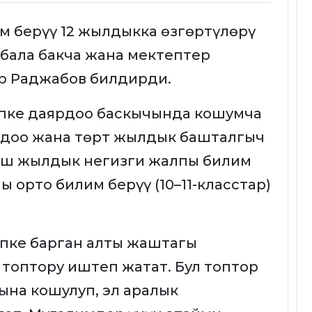
м берүү 12 жылдыкка өзгөртүлөрү
у бала бакча жана мектептер
р Раджабов билдирди.
пке даярдоо баскычында кошумча
рдоо жана төрт жылдык башталгыч
беш жылдык негизги жалпы билим
 орто билим берүү (10–11-класстар)
пке барган алты жаштагы
топтору иштеп жатат. Бул топтор
на кошулуп, эл аралык