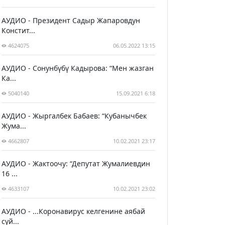
АУДИО - Президент Садыр Жапаровдун
Констит...
4624075
06.05.2022 13:15
АУДИО - Сонунбүбү Кадырова: “Мен жазган
Ка...
5040140
15.09.2021 6:18
АУДИО - Жыргалбек Бабаев: “Кубанычбек
Жума...
4662807
10.02.2021 23:17
АУДИО - Жактоочу: “Депутат Жумалиевдин
16 ...
4633107
10.02.2021 23:02
АУДИО - ...Коронавирус келгенине аябай
сүй...