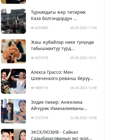
Түркиядагы жер титирөө:
Каза болгондордун ...
6254985
05.03.2023 17:54
Жаш жубайлар нике түнүндө
табышмактуу түрд...
6019739
05.06.2023 10:51
Алекса Грассо: Мен
Шевченкого реванш берүү...
5899116
06.03.2023 12:49
Элдик пикир: Анжелика
Айчүрөк Иманалиеваны...
5727378
22.06.2022 10:58
ЭКСКЛЮЗИВ - Сайкал
Садыбакасованын экс-жол...