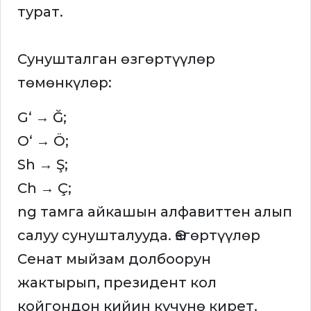
турат.
Сунушталган өзгөртүүлөр
төмөнкүлөр:
Gʻ → Ğ;
Oʻ → Ö;
Sh → Ş;
Ch → Ç;
ng тамга айкашын алфавиттен алып
салуу сунушталууда. Өзгөртүүлөр
Сенат мыйзам долбоорун
жактырып, президент кол
койгондон кийин күчүнө кирет.