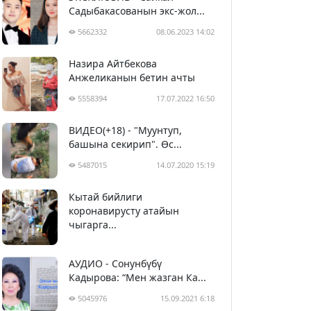
Садыбакасованын экс-жол...
5662332
08.06.2023 14:02
Назира Айтбекова
Анжеликанын бетин ачты
5558394
17.07.2022 16:50
ВИДЕО(+18) - "Муунтуп,
башына секирип". Өс...
5487015
14.07.2020 15:19
Кытай бийлиги
5397919
29.02.2020 23:43
коронавирусту атайын
чыгарга...
АУДИО - Сонунбүбү
Кадырова: “Мен жазган Ка...
5045976
15.09.2021 6:18