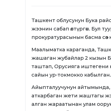
Ташкент облусунун Бука рай
жээнин сабап өлтүргөн. Бул 
прокуратурасынын басма сөз
Маалыматка караганда, Ташк
жашаган жубайлар 2 кызын Б
таштап, Орусияга иштегени 
сайын ур-токмокко кабылган.
Айыпталуучунун айтымында, 
аткарбаган жети жаштагы жэ
алган жараатынан улам оору