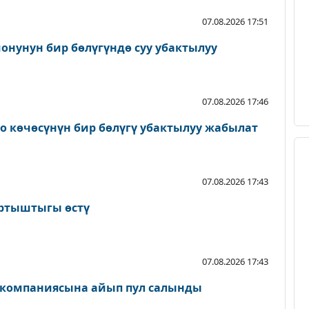
07.08.2026 17:51
онунун бир бөлүгүндө суу убактылуу
07.08.2026 17:46
о көчөсүнүн бир бөлүгү убактылуу жабылат
07.08.2026 17:43
артыштыгы өстү
07.08.2026 17:43
 компаниясына айып пул салынды