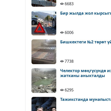
6683
Бир жылда жол кырсыгы
6006
Бишкектеги №2 төрөт ү
7738
Челектор мөңгүсүндө и
жатканы аныкталды
6295
Тажикстанда мунапыст