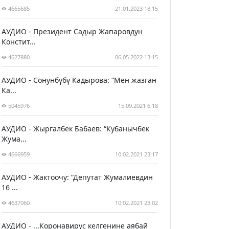
4665685
21.01.2023 18:15
АУДИО - Президент Садыр Жапаровдун
Констит...
4627880
06.05.2022 13:15
АУДИО - Сонунбүбү Кадырова: “Мен жазган
Ка...
5045976
15.09.2021 6:18
АУДИО - Жыргалбек Бабаев: “Кубанычбек
Жума...
4666959
10.02.2021 23:17
АУДИО - Жактоочу: “Депутат Жумалиевдин
16 ...
4637060
10.02.2021 23:02
АУДИО - ...Коронавирус келгенине аябай