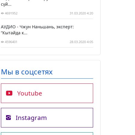
сүй...
4691952
31.03.2020 4:20
АУДИО - Чжун Наньшань, эксперт:
“Кытайда к...
4596401
28.03.2020 4:05
Мы в соцсетях
Youtube
Instagram