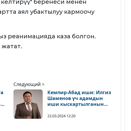
 келтирүү" беренеси менен
артта аял убактылуу кармоочу
кыз реанимацияда каза болгон.
 жатат.
Следующий >
та
Кемпир-Абад иши: Илгиз
Шаменов үч адамдын
а
иши кыскартылганын
билдирди
22.03.2024 12:20