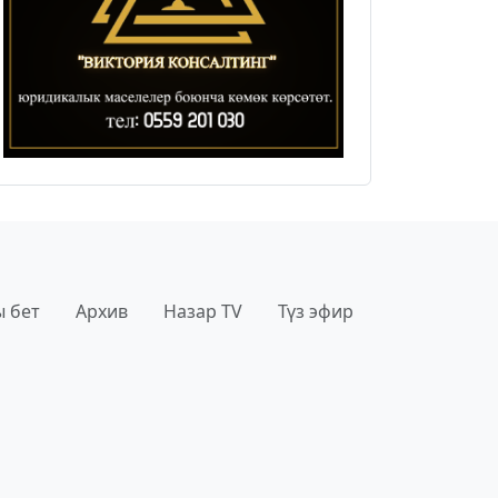
 бет
Архив
Назар TV
Түз эфир