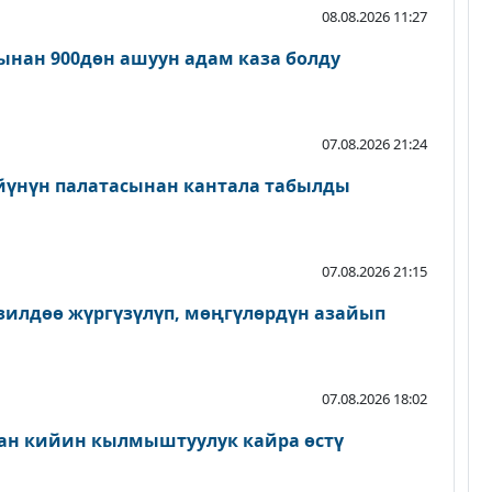
08.08.2026 11:27
нан 900дөн ашуун адам каза болду
07.08.2026 21:24
йүнүн палатасынан кантала табылды
07.08.2026 21:15
зилдөө жүргүзүлүп, мөңгүлөрдүн азайып
07.08.2026 18:02
ан кийин кылмыштуулук кайра өстү