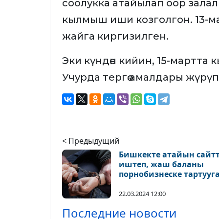
соолукка атайылап оор залал
кылмыш иши козголгон. 13-м
жайга киргизилген.
Эки күндөн кийин, 15-мартта 
Учурда тергөө амалдары жүрүп
< Предыдущий
Бишкекте атайын сайт
иштеп, жаш баланы
порнобизнеске тартууг
шектүү кармалды
22.03.2024 12:00
Последние новости