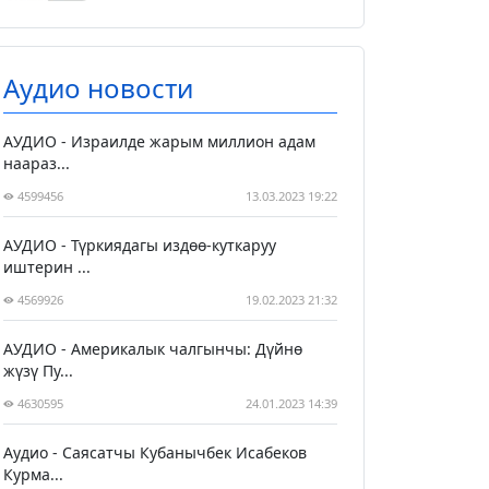
Аудио новости
АУДИО - Израилде жарым миллион адам
наараз...
4599456
13.03.2023 19:22
АУДИО - Түркиядагы издөө-куткаруу
иштерин ...
4569926
19.02.2023 21:32
АУДИО - Америкалык чалгынчы: Дүйнө
жүзү Пу...
4630595
24.01.2023 14:39
Аудио - Саясатчы Кубанычбек Исабеков
Курма...