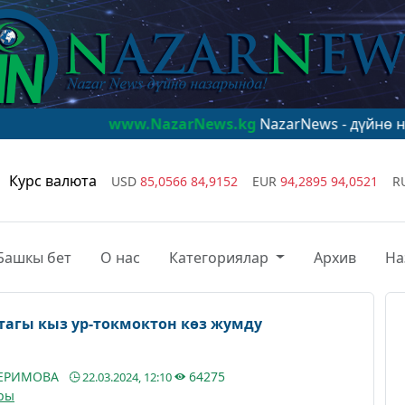
www.NazarNews.kg
NazarNews - дүйнө назарында!
w
Курс валюта
USD
85,0566
84,9152
EUR
94,2895
94,0521
R
Башкы бет
О нас
Категориялар
Архив
На
агы кыз ур-токмоктон көз жумду
КЕРИМОВА
64275
22.03.2024, 12:10
ры