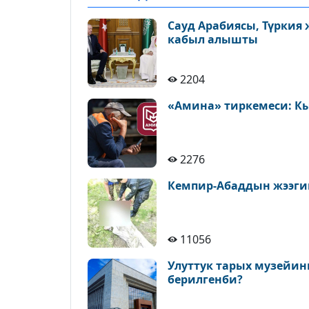
Сауд Арабиясы, Түркия
кабыл алышты
2204
«Амина» тиркемеси: К
2276
Кемпир-Абаддын жээги
11056
Улуттук тарых музейин
берилгенби?