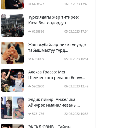
6468577
16.02.2023 13:40
Түркиядагы жер титирөө:
Каза болгондордун ...
6258886
05.03.2023 17:54
Жаш жубайлар нике түнүндө
табышмактуу түрд...
6024099
05.06.2023 10:51
Алекса Грассо: Мен
Шевченкого реванш берүү...
5902960
06.03.2023 12:49
Элдик пикир: Анжелика
Айчүрөк Иманалиеваны...
5731786
22.06.2022 10:58
ЭКСКЛЮЗИВ - Сайкал