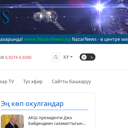
ww.NazarNews.kg
NazarNews - в центре мирового вни
KY
UB
0,9274
0,9260
зар TV
Түз эфир
Сайтты башкаруу
Эң көп окулгандар
АКШ президенти Джо
Байдендиин саламаттыгын...