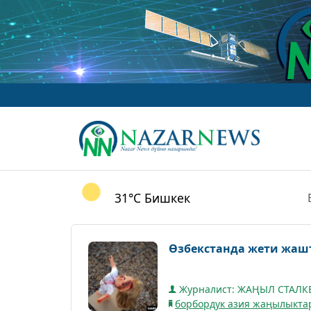
31°C
Бишкек
Өзбекстанда жети жашт
Журналист: ЖАҢЫЛ СТАЛ
борбордук азия жаңылыкта