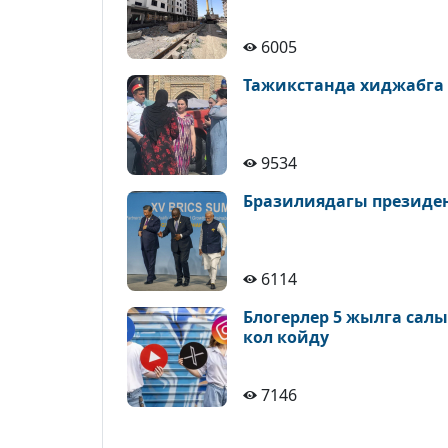
6005
Тажикстанда хиджабга
9534
Бразилиядагы президе
6114
Блогерлер 5 жылга сал
кол койду
7146