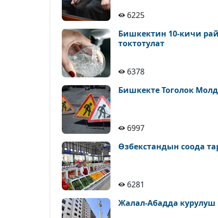
6225
Бишкектин 10-кичи рай
токтотулат
6378
Бишкекте Тоголок Молд
6997
Өзбекстандын соода т
6281
Жалал-Абадда курулуш