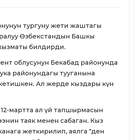
онунун тургуну жети жаштагы
тууралуу Өзбекстандын Башкы
 кызматы билдирди.
ент облусунун Бекабад районунда
ука районундагы тууганына
кетишкен. Ал жерде кыздары күн
12-мартта ал үй тапшырмасын
энин таяк менен сабаган. Кыз
канага жеткирилип, аялга "ден