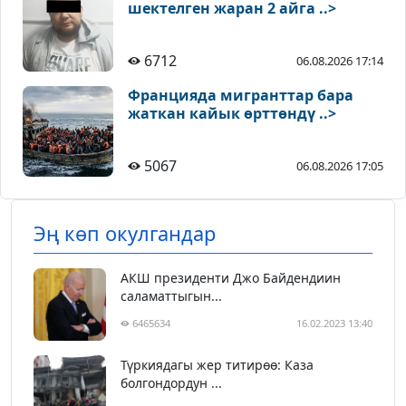
шектелген жаран 2 айга ..>
6712
06.08.2026 17:14
Францияда мигранттар бара
жаткан кайык өрттөндү ..>
5067
06.08.2026 17:05
Эң көп окулгандар
АКШ президенти Джо Байдендиин
саламаттыгын...
6465634
16.02.2023 13:40
Түркиядагы жер титирөө: Каза
болгондордун ...