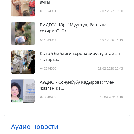
ачты
5554931
17.07.2022 16:50
ВИДЕО(+18) - "Муунтуп, башына
секирип". Өс...
5484047
14.07.2020 15:19
Кытай бийлиги коронавирусту атайын
чыгарга...
5394306
29.02.2020 23:43
АУДИО - Сонунбүбү Кадырова: “Мен
жазган Ка...
5040933
15.09.2021 6:18
Аудио новости