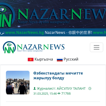
w.NazarNews.kg
NazarNews - 你眼中的世界!
www.Nazar
Кыргызча
Русский
Өзбекстандагы мечитте
жарылуу болду
Журналист: АЙСУЛУУ ТАЛАНТ
71766
31.03.2025, 15:46