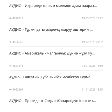
АУДИО - Израилде жарым миллион адам наараз...
4596319
13.03.2023 19:22
АУДИО - Түркиядагы издөө-куткаруу иштерин ...
4566642
19.02.2023 21:32
АУДИО - Америкалык чалгынчы: Дүйнө жүзү Пу...
4627543
24.01.2023 14:39
Аудио - Саясатчы Кубанычбек Исабеков Курма...
4662366
21.01.2023 18:15
АУДИО - Президент Садыр Жапаровдун Констит...