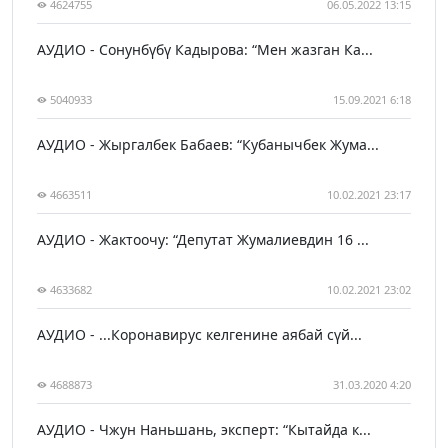
4624755
06.05.2022 13:15
АУДИО - Сонунбүбү Кадырова: “Мен жазган Ка...
5040933
15.09.2021 6:18
АУДИО - Жыргалбек Бабаев: “Кубанычбек Жума...
4663511
10.02.2021 23:17
АУДИО - Жактоочу: “Депутат Жумалиевдин 16 ...
4633682
10.02.2021 23:02
АУДИО - ...Коронавирус келгенине аябай сүй...
4688873
31.03.2020 4:20
АУДИО - Чжун Наньшань, эксперт: “Кытайда к...