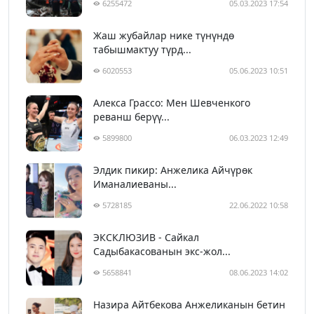
6255472
05.03.2023 17:54
Жаш жубайлар нике түнүндө
табышмактуу түрд...
6020553
05.06.2023 10:51
Алекса Грассо: Мен Шевченкого
реванш берүү...
5899800
06.03.2023 12:49
Элдик пикир: Анжелика Айчүрөк
Иманалиеваны...
5728185
22.06.2022 10:58
ЭКСКЛЮЗИВ - Сайкал
Садыбакасованын экс-жол...
5658841
08.06.2023 14:02
Назира Айтбекова Анжеликанын бетин