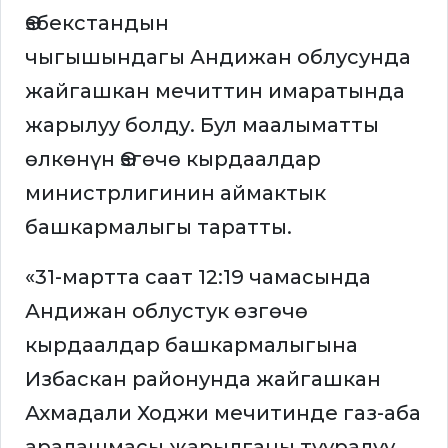
Өзбекстандын
чыгышындагы Андижан облусунда
жайгашкан мечиттин имаратында
жарылуу болду. Бул маалыматты
өлкөнүн Өзгөчө кырдаалдар
министрлигинин аймактык
башкармалыгы таратты.
«31-мартта саат 12:19 чамасында
Андижан облустук өзгөчө
кырдаалдар башкармалыгына
Избаскан районунда жайгашкан
Ахмадали Ходжи мечитинде газ-аба
аралашмасы жарылганы тууралуу