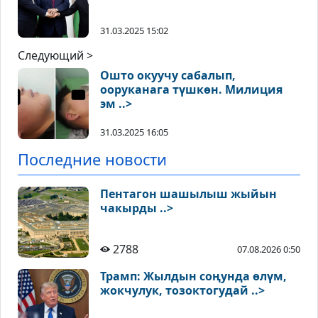
31.03.2025 15:02
Следующий >
Ошто окуучу сабалып,
ооруканага түшкөн. Милиция
эм ..>
31.03.2025 16:05
Последние новости
Пентагон шашылыш жыйын
чакырды ..>
2788
07.08.2026 0:50
Трамп: Жылдын соңунда өлүм,
жокчулук, тозоктогудай ..>