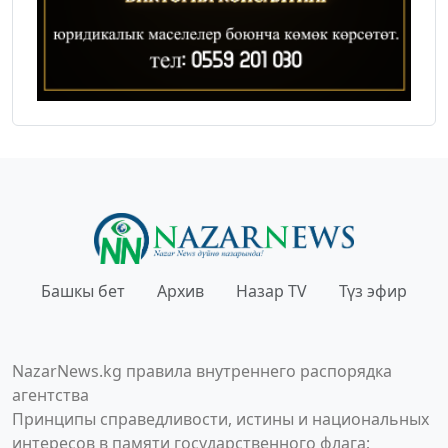
Башкы бет
Архив
Назар TV
Түз эфир
NazarNews.kg правила внутреннего распорядка
агентства
Принципы справедливости, истины и национальных
интересов в памяти государственного флага;