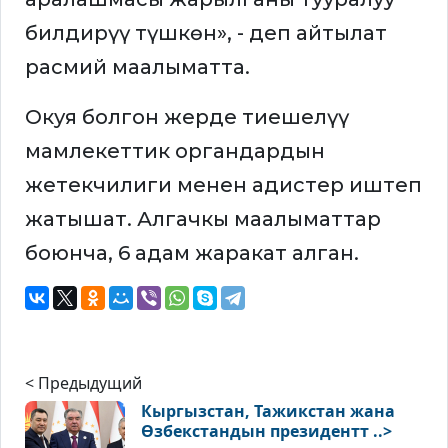
билдирүү түшкөн», - деп айтылат
расмий маалыматта.
Окуя болгон жерде тиешелүү
мамлекеттик органдардын
жетекчилиги менен адистер иштеп
жатышат. Алгачкы маалыматтар
боюнча, 6 адам жаракат алган.
< Предыдущий
Кыргызстан, Тажикстан жана
Өзбекстандын президентт ..>