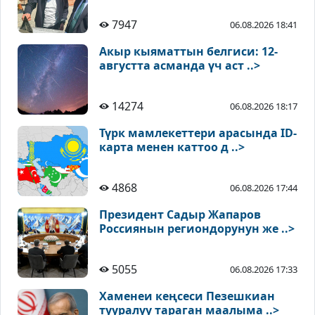
7947
06.08.2026 18:41
Акыр кыяматтын белгиси: 12-
августта асманда үч аст ..>
14274
06.08.2026 18:17
Түрк мамлекеттери арасында ID-
карта менен каттоо д ..>
4868
06.08.2026 17:44
Президент Садыр Жапаров
Россиянын региондорунун же ..>
5055
06.08.2026 17:33
Хаменеи кеңсеси Пезешкиан
тууралуу тараган маалыма ..>