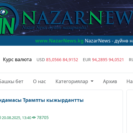
www.NazarNews.kg
NazarNews - дүйнө назарында!
Курс валюта
USD
85,0566
84,9152
EUR
94,2895
94,0521
R
Башкы бет
О нас
Категориялар
Архив
На
яндамасы Трампты кыжырдантты
78705
20.08.2025, 13:40