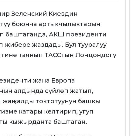
ир Зеленский Киевдин
отуу боюнча артыкчылыктарын
ап баштаганда, АКШ президенти
 жибере жаздады. Бул тууралуу
зитине таянып ТАССтын Лондондогу
езиденти жана Европа
нын алдында сүйлөп жатып,
 жаңжалды токтотуунун башкы
изме катары келтирип, угуп
пты кыжырданта баштаган.