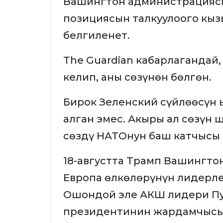
Вашингтон администрацияс
позициясын талкуулоого кыз
белгиленет.
The Guardian кабарлаганда
келип, аны сөзүнөн бөлгөн.
Бирок Зеленский сүйлөөсүн 
алган эмес. Акыры ал сөзүн
сөздү НАТОнун баш катчысы 
18-августта Трамп Вашингт
Европа өлкөлөрүнүн лидерле
Ошондой эле АКШ лидери Пу
президентинин жардамчысы