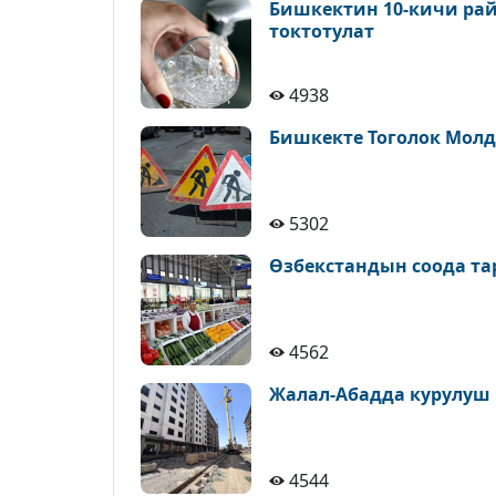
Бишкектин 10-кичи рай
токтотулат
4938
Бишкекте Тоголок Молд
5302
Өзбекстандын соода т
4562
Жалал-Абадда курулуш
4544