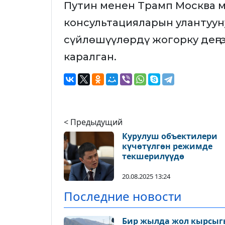
Путин менен Трамп Москва м
консультацияларын улантуун
сүйлөшүүлөрдү жогорку деңгэ
каралган.
< Предыдущий
Курулуш объектилери
күчөтүлгөн режимде
текшерилүүдө
20.08.2025 13:24
Последние новости
Бир жылда жол кырсыгы