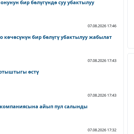
онунун бир бөлүгүндө суу убактылуу
07.08.2026 17:46
о көчөсүнүн бир бөлүгү убактылуу жабылат
07.08.2026 17:43
артыштыгы өстү
07.08.2026 17:43
 компаниясына айып пул салынды
07.08.2026 17:32