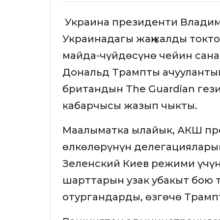
Украина президенти Владим
Украинадагы жаңжалды токт
майда-чүйдөсүнө чейин сан
Дональд Трампты ачуулантып
британдын The Guardian ге
кабарчысы жазып чыкты.
Маалыматка ылайык, АКШ пр
өлкөлөрүнүн делегациялары
Зеленский Киев режими үчүн
шарттарын узак убакыт бою т
отургандарды, өзгөчө Трам