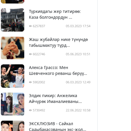
Түркиядагы жер титирөө:
Каза болгондордун ...
6257837
05.03.2023 17:54
Жаш жубайлар нике түнүндө
табышмактуу түрд...
6022746
05.06.2023 10:51
Алекса Грассо: Мен
Шевченкого реванш берүү...
5902002
06.03.2023 12:49
Элдик пикир: Анжелика
Айчүрөк Иманалиеваны...
5730492
22.06.2022 10:58
ЭКСКЛЮЗИВ - Сайкал
Садыбакасованын экс-жол...