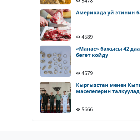
5478
Америкада уй этинин б
4589
«Манас» бажысы 42 да
бөгөт койду
4579
Кыргызстан менен Кыт
маселелерин талкуула
5666