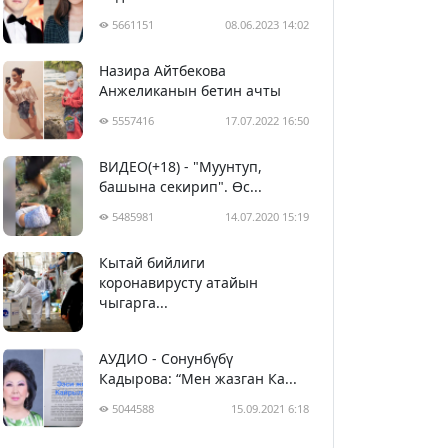
5661151
08.06.2023 14:02
Назира Айтбекова
Анжеликанын бетин ачты
5557416
17.07.2022 16:50
ВИДЕО(+18) - "Муунтуп,
башына секирип". Өс...
5485981
14.07.2020 15:19
Кытай бийлиги
5396783
29.02.2020 23:43
коронавирусту атайын
чыгарга...
АУДИО - Сонунбүбү
Кадырова: “Мен жазган Ка...
5044588
15.09.2021 6:18