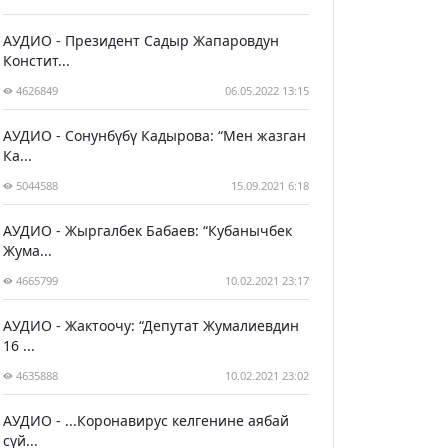
АУДИО - Президент Садыр Жапаровдун
Констит...
4626849
06.05.2022 13:15
АУДИО - Сонунбүбү Кадырова: “Мен жазган
Ка...
5044588
15.09.2021 6:18
АУДИО - Жыргалбек Бабаев: “Кубанычбек
Жума...
4665799
10.02.2021 23:17
АУДИО - Жактоочу: “Депутат Жумалиевдин
16 ...
4635888
10.02.2021 23:02
АУДИО - ...Коронавирус келгенине аябай
сүй...