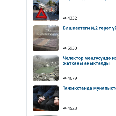
4332
Бишкектеги №2 төрөт ү
5930
Челектор мөңгүсүндө и
жатканы аныкталды
4679
Тажикстанда мунапыст
4523