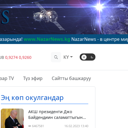
www.NazarNews.kg
NazarNews - в центре мирового вн
KY
UB
0,9274
0,9260
зар TV
Түз эфир
Сайтты башкаруу
Эң көп окулгандар
АКШ президенти Джо
Байдендиин саламаттыгын...
6467581
16.02.2023 13:40