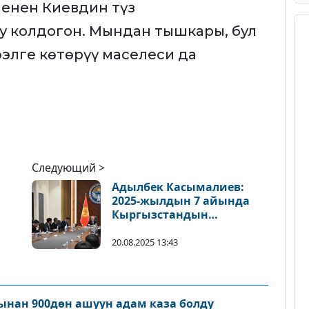
енен Киевдин түз
у колдогон. Мындан тышкары, бул
элге көтөрүү маселеси да
Следующий >
Адылбек Касымалиев:
2025-жылдын 7 айында
Кыргызстандын
экономикасы ишенимдүү
өсүштү көрсөтүүдө
20.08.2025 13:43
нан 900дөн ашуун адам каза болду