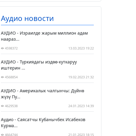
Аудио новости
АУДИО - Израилде жарым миллион адам
наараз...
4598372
13.03.2023 19:22
АУДИО - Түркиядагы издөө-куткаруу
иштерин ...
4568854
19.02.2023 21:32
АУДИО - Америкалык чалгынчы: Дүйнө
жүзү Пу...
4629538
24.01.2023 14:39
Аудио - Саясатчы Кубанычбек Исабеков
Курма...
4664744
21.01.2023 18:15