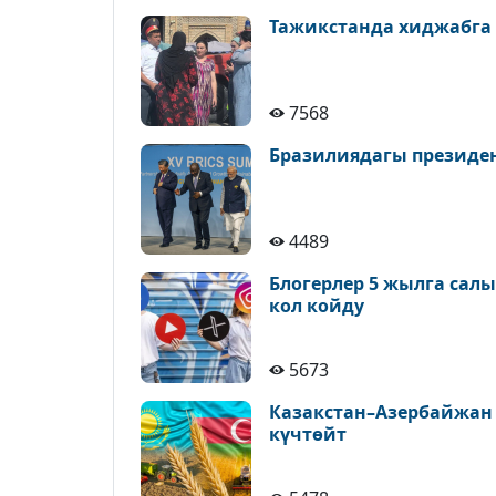
Тажикстанда хиджабга
7568
Бразилиядагы президе
4489
Блогерлер 5 жылга сал
кол койду
5673
Казакстан–Азербайжан
күчтөйт