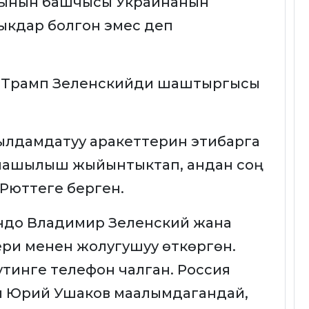
ынын башчысы Украинанын
ыкдар болгон эмес деп
й, Трамп Зеленскийди шаштыргысы
ылдамдатуу аракеттерин этибарга
 шашылыш жыйынтыктап, андан соң
Рюттеге берген.
ондо Владимир Зеленский жана
ри менен жолугушуу өткөргөн.
тинге телефон чалган. Россия
 Юрий Ушаков маалымдагандай,