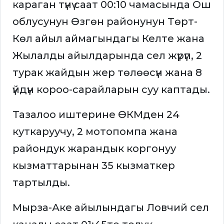
караган түнү саат 00:10 чамасында Ош
облусунун Өзгөн районунун Төрт-
Көл айыл аймагындагы Келте жана
Жылалды айылдарында сел жүрүп, 2
турак жайдын жер төлөөсүн жана 8
үйдүн короо-сарайларын суу каптады.
Тазалоо иштерине ӨКМден 24
куткаруучу, 2 мотопомпа жана
райондук жарандык коргонуу
кызматтарынан 35 кызматкер
тартылды.
Мырза-Аке айылындагы Ловчий сел