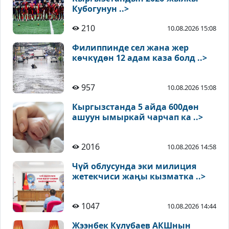
Кубогунун ..>
210
10.08.2026 15:08
Филиппинде сел жана жер
көчкүдөн 12 адам каза болд ..>
957
10.08.2026 15:08
Кыргызстанда 5 айда 600дөн
ашуун ымыркай чарчап ка ..>
2016
10.08.2026 14:58
Чүй облусунда эки милиция
жетекчиси жаңы кызматка ..>
1047
10.08.2026 14:44
Жээнбек Кулубаев АКШнын