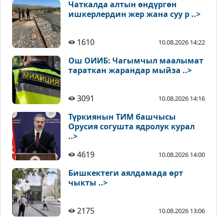
Чаткалда алтын өндүргөн
ишкерлердин жер жана суу р ..>
1610
10.08.2026 14:22
Ош ОИИБ: Чагымчыл маалымат
тараткан жарандар мыйза ..>
3091
10.08.2026 14:16
Түркиянын ТИМ башчысы
Орусия согушта ядролук курал
..>
4619
10.08.2026 14:00
Бишкектеги аялдамада өрт
чыкты ..>
2175
10.08.2026 13:06