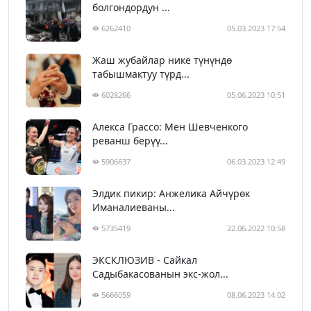
болгондордун ...
6262410
05.03.2023 17:54
Жаш жубайлар нике түнүндө
табышмактуу түрд...
6028266
05.06.2023 10:51
Алекса Грассо: Мен Шевченкого
реванш берүү...
5906637
06.03.2023 12:49
Элдик пикир: Анжелика Айчүрөк
Иманалиеваны...
5735419
22.06.2022 10:58
ЭКСКЛЮЗИВ - Сайкал
Садыбакасованын экс-жол...
5666059
08.06.2023 14:02