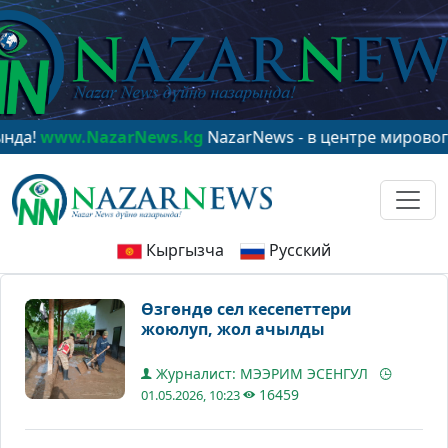
w.NazarNews.kg
NazarNews - в центре мирового вним
Кыргызча
Русский
Өзгөндө сел кесепеттери
жоюлуп, жол ачылды
Журналист: МЭЭРИМ ЭСЕНГУЛ
16459
01.05.2026, 10:23