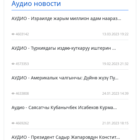
Аудио новости
АУДИО - Израилде жарым миллион адам наараз...
4603142
13.03.2023 19:22
АУДИО - Түркиядагы издөө-куткаруу иштерин ...
4573353
19.02.2023 21:32
АУДИО - Америкалык чалгынчы: Дүйнө жүзү Пу...
4633808
24.01.2023 14:39
Аудио - Саясатчы Кубанычбек Исабеков Курма...
4669262
21.01.2023 18:15
АУДИО - Президент Садыр Жапаровдун Констит...