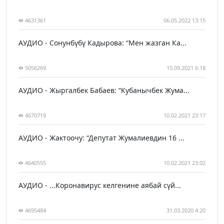
4631361
06.05.2022 13:15
АУДИО - Сонунбүбү Кадырова: “Мен жазган Ка...
5056269
15.09.2021 6:18
АУДИО - Жыргалбек Бабаев: “Кубанычбек Жума...
4670719
10.02.2021 23:17
АУДИО - Жактоочу: “Депутат Жумалиевдин 16 ...
4640555
10.02.2021 23:02
АУДИО - ...Коронавирус келгенине аябай сүй...
4695484
31.03.2020 4:20