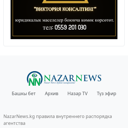
Башкы бет
Архив
Назар TV
Түз эфир
NazarNews.kg правила внутреннего распорядка
агентства