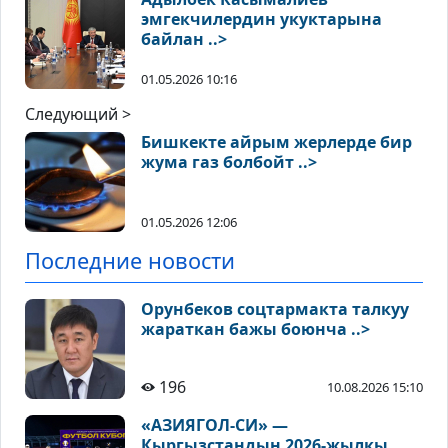
эмгекчилердин укуктарына
байлан ..>
01.05.2026 10:16
Следующий >
Бишкекте айрым жерлерде бир
жума газ болбойт ..>
01.05.2026 12:06
Последние новости
Орунбеков соцтармакта талкуу
жараткан бажы боюнча ..>
196
10.08.2026 15:10
«АЗИЯГОЛ-СИ» —
Кыргызстандын 2026-жылкы