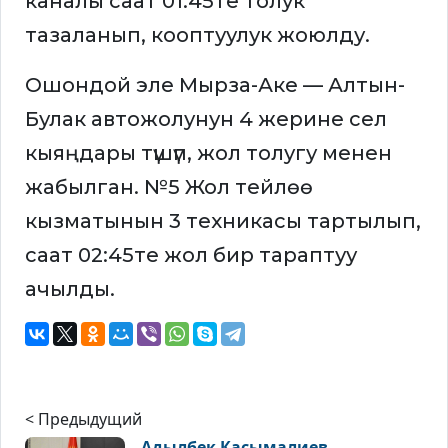
каналы саат 01:45те толук
тазаланып, кооптуулук жоюлду.
Ошондой эле Мырза-Аке — Алтын-
Булак автожолунун 4 жерине сел
кыяңдары түшүп, жол толугу менен
жабылган. №5 Жол тейлөө
кызматынын 3 техникасы тартылып,
саат 02:45те жол бир тараптуу
ачылды.
< Предыдущий
Адылбек Касымалиев