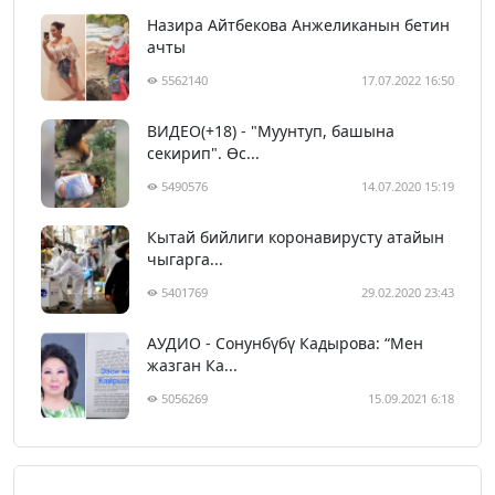
Назира Айтбекова Анжеликанын бетин
ачты
5562140
17.07.2022 16:50
ВИДЕО(+18) - "Муунтуп, башына
секирип". Өс...
5490576
14.07.2020 15:19
Кытай бийлиги коронавирусту атайын
чыгарга...
5401769
29.02.2020 23:43
АУДИО - Сонунбүбү Кадырова: “Мен
жазган Ка...
5056269
15.09.2021 6:18