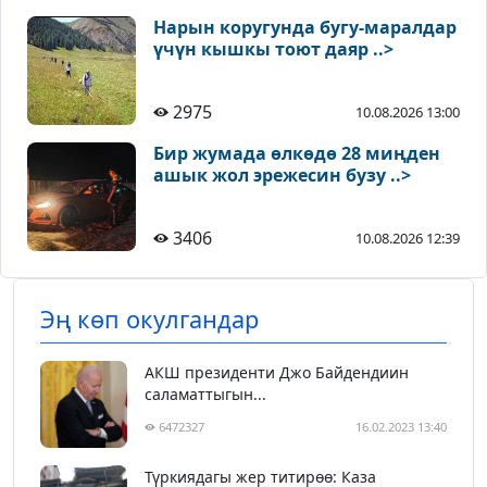
Нарын коругунда бугу-маралдар
үчүн кышкы тоют даяр ..>
2975
10.08.2026 13:00
Бир жумада өлкөдө 28 миңден
ашык жол эрежесин бузу ..>
3406
10.08.2026 12:39
Эң көп окулгандар
АКШ президенти Джо Байдендиин
саламаттыгын...
6472327
16.02.2023 13:40
Түркиядагы жер титирөө: Каза