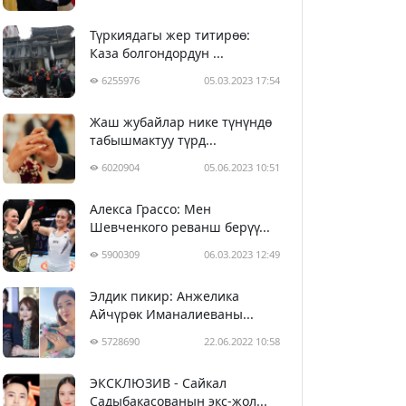
Түркиядагы жер титирөө:
Каза болгондордун ...
6255976
05.03.2023 17:54
Жаш жубайлар нике түнүндө
табышмактуу түрд...
6020904
05.06.2023 10:51
Алекса Грассо: Мен
Шевченкого реванш берүү...
5900309
06.03.2023 12:49
Элдик пикир: Анжелика
Айчүрөк Иманалиеваны...
5728690
22.06.2022 10:58
ЭКСКЛЮЗИВ - Сайкал
Садыбакасованын экс-жол...