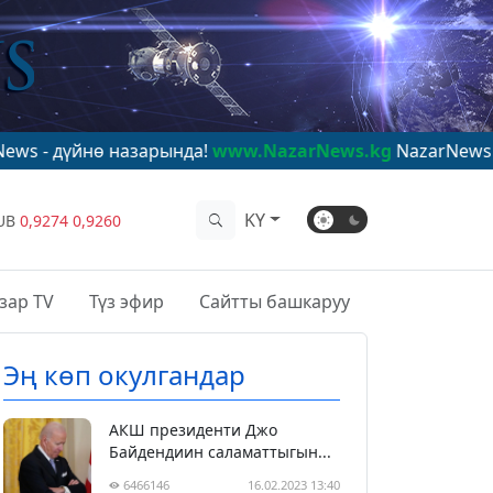
нө назарында!
www.NazarNews.kg
NazarNews - в центр
KY
UB
0,9274
0,9260
зар TV
Түз эфир
Сайтты башкаруу
Эң көп окулгандар
АКШ президенти Джо
Байдендиин саламаттыгын...
6466146
16.02.2023 13:40