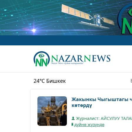
24°C
Бишкек
Жакынкы Чыгыштагы ч
көтөрдү
Журналист: АЙСУЛУУ ТАЛ
дүйнө жүзүндө