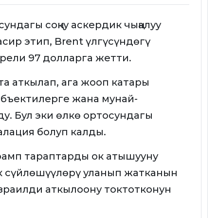
ндагы соңку аскердик чыңалуу
сир этип, Brent үлгүсүндөгү
рели 97 долларга жетти.
а аткылап, ага жооп катары
бъектилерге жана мунай-
у. Бул эки өлкө ортосундагы
калация болуп калды.
амп тараптарды ок атышууну
к сүйлөшүүлөрү уланып жатканын
зраилди аткылоону токтотконун