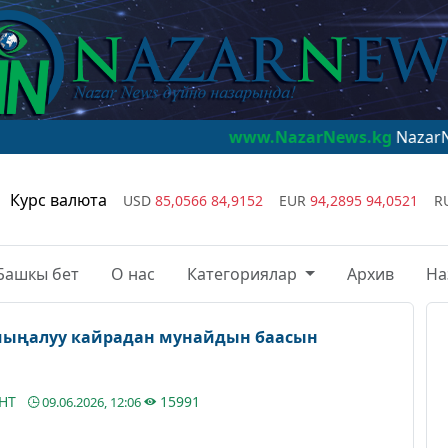
www.NazarNews.kg
NazarNews - дүй
Курс валюта
USD
85,0566
84,9152
EUR
94,2895
94,0521
R
Башкы бет
О нас
Категориялар
Архив
На
ыңалуу кайрадан мунайдын баасын
АНТ
15991
09.06.2026, 12:06