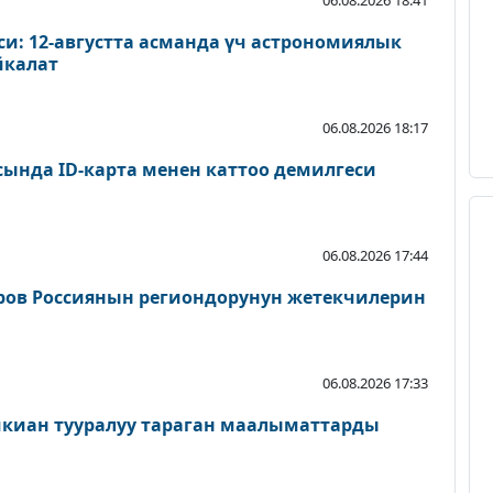
и: 12-августта асманда үч астрономиялык
йкалат
06.08.2026 18:17
сында ID-карта менен каттоо демилгеси
06.08.2026 17:44
ров Россиянын региондорунун жетекчилерин
06.08.2026 17:33
шкиан тууралуу тараган маалыматтарды