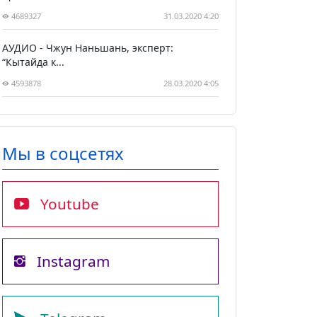
4689327
31.03.2020 4:20
АУДИО - Чжун Наньшань, эксперт:
“Кытайда к...
4593878
28.03.2020 4:05
Мы в соцсетях
Youtube
Instagram