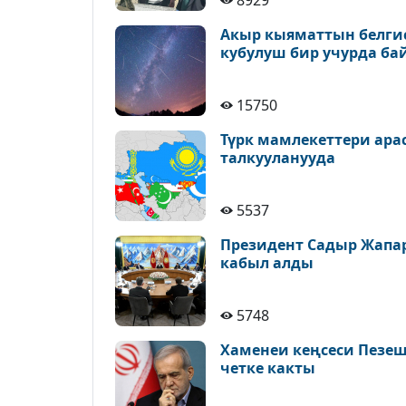
8929
Акыр кыяматтын белгис
кубулуш бир учурда ба
15750
Түрк мамлекеттери ара
талкууланууда
5537
Президент Садыр Жапа
кабыл алды
5748
Хаменеи кеңсеси Пезе
четке какты