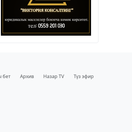
 бет
Архив
Назар TV
Түз эфир