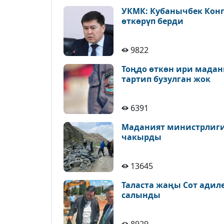
УКМК: Кубанычбек Конг
өткөрүп берди
9822
Тоңдо өткөн ири мадан
тартип бузулган жок
6391
Маданият министрлиги 
чакырды
13645
Таласта жаңы Сот адил
салынды