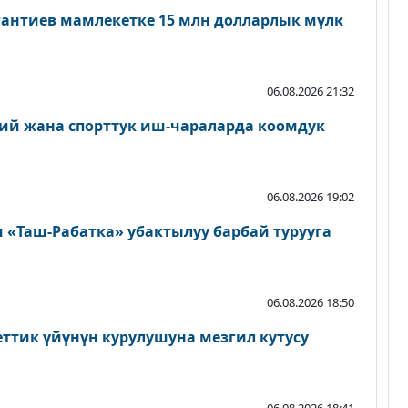
антиев мамлекетке 15 млн долларлык мүлк
06.08.2026 21:32
ий жана спорттук иш-чараларда коомдук
06.08.2026 19:02
«Таш-Рабатка» убактылуу барбай турууга
06.08.2026 18:50
еттик үйүнүн курулушуна мезгил кутусу
06.08.2026 18:41