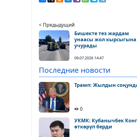
< Предыдущий
Бишекте тез жардам
унаасы жол кырсыгына
учурады
09.07.2026 14:47
Последние новости
Трамп: Жылдын соңунда
0
УКМК: Кубанычбек Конг
өткөрүп берди