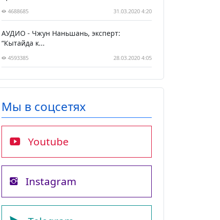
4688685
31.03.2020 4:20
АУДИО - Чжун Наньшань, эксперт:
“Кытайда к...
4593385
28.03.2020 4:05
Мы в соцсетях
Youtube
Instagram