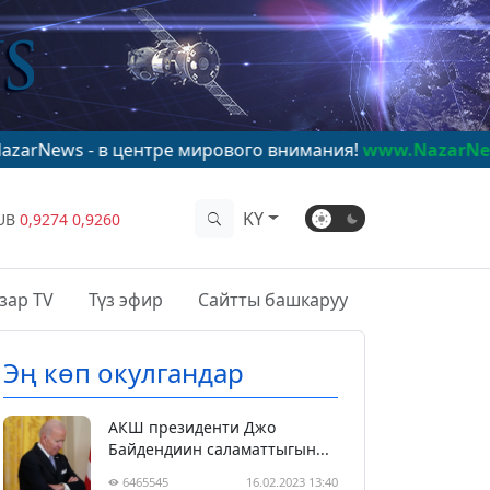
в центре мирового внимания!
www.NazarNews.kg
KY
UB
0,9274
0,9260
зар TV
Түз эфир
Сайтты башкаруу
Эң көп окулгандар
АКШ президенти Джо
Байдендиин саламаттыгын...
6465545
16.02.2023 13:40