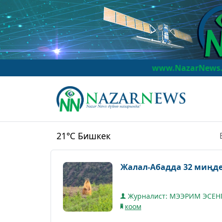
www.NazarNews.kg
NazarNew
21°C
Бишкек
Жалал-Абадда 32 миңде
Журналист: МЭЭРИМ ЭСЕН
коом