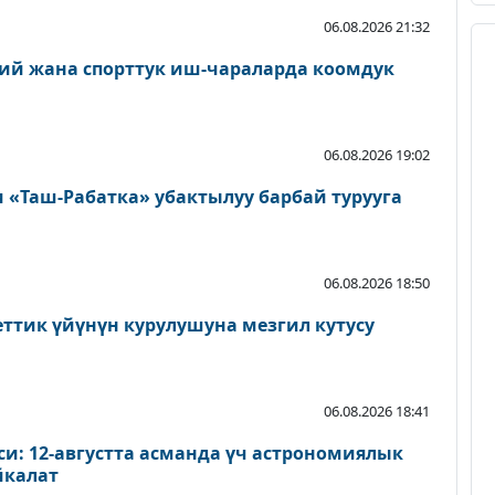
06.08.2026 21:32
ий жана спорттук иш-чараларда коомдук
06.08.2026 19:02
«Таш-Рабатка» убактылуу барбай турууга
06.08.2026 18:50
еттик үйүнүн курулушуна мезгил кутусу
06.08.2026 18:41
и: 12-августта асманда үч астрономиялык
йкалат