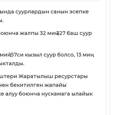
гында суурлардын санын эсепке
ы.
юнча жалпы 32 миң 327 баш суур
иң 157си кызыл суур болсо, 13 миң
ыкталды.
иштери Жаратылыш ресурстары
нен бекитилген жапайы
е алуу боюнча нускамага ылайык