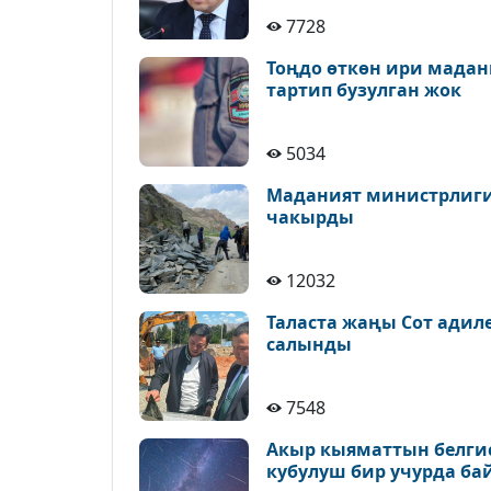
7728
Тоңдо өткөн ири мадан
тартип бузулган жок
5034
Маданият министрлиги 
чакырды
12032
Таласта жаңы Сот адил
салынды
7548
Акыр кыяматтын белгис
кубулуш бир учурда ба