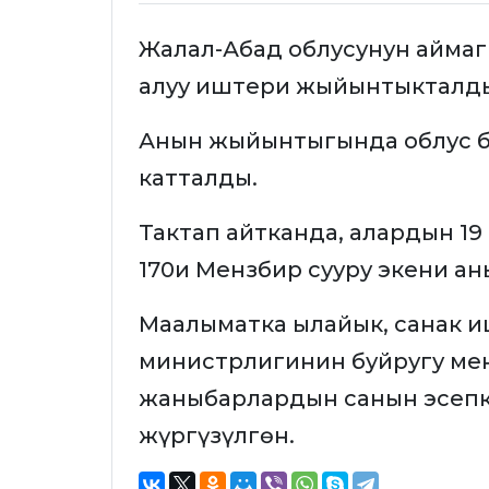
Жалал-Абад облусунун айма
алуу иштери жыйынтыкталд
Анын жыйынтыгында облус бо
катталды.
Тактап айтканда, алардын 19 м
170и Мензбир сууру экени ан
Маалыматка ылайык, санак 
министрлигинин буйругу ме
жаныбарлардын санын эсепк
жүргүзүлгөн.