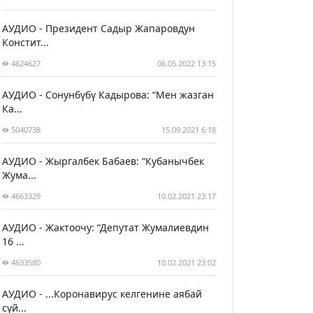
АУДИО - Президент Садыр Жапаровдун
Констит...
4624627
06.05.2022 13:15
АУДИО - Сонунбүбү Кадырова: “Мен жазган
Ка...
5040738
15.09.2021 6:18
АУДИО - Жыргалбек Бабаев: “Кубанычбек
Жума...
4663329
10.02.2021 23:17
АУДИО - Жактоочу: “Депутат Жумалиевдин
16 ...
4633580
10.02.2021 23:02
АУДИО - ...Коронавирус келгенине аябай
сүй...