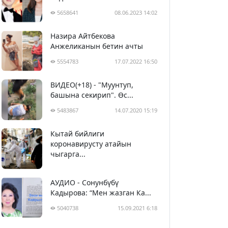
5658641
08.06.2023 14:02
Назира Айтбекова
Анжеликанын бетин ачты
5554783
17.07.2022 16:50
ВИДЕО(+18) - "Муунтуп,
башына секирип". Өс...
5483867
14.07.2020 15:19
Кытай бийлиги
5394203
29.02.2020 23:43
коронавирусту атайын
чыгарга...
АУДИО - Сонунбүбү
Кадырова: “Мен жазган Ка...
5040738
15.09.2021 6:18