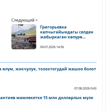
Следующий >
Григорьевка
капчыгайындагы селден
жабыркаган көпүрө
калыбына келтирилди
09.07.2026 14:56
 өлүм, жокчулук, тозоктогудай жашоо болот
07.08.2026 0:43
антиев мамлекетке 15 млн долларлык мүлк