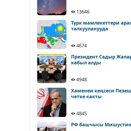
13646
Түрк мамлекеттери ара
талкууланууда
4674
Президент Садыр Жапа
кабыл алды
4948
Хаменеи кеңсеси Пезе
четке какты
4845
РФ башчысы Мишустин 