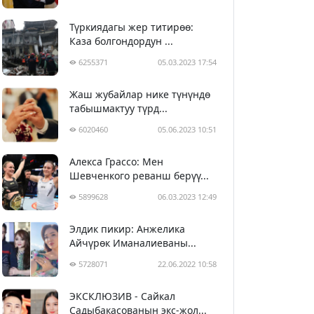
Түркиядагы жер титирөө:
Каза болгондордун ...
6255371
05.03.2023 17:54
Жаш жубайлар нике түнүндө
табышмактуу түрд...
6020460
05.06.2023 10:51
Алекса Грассо: Мен
Шевченкого реванш берүү...
5899628
06.03.2023 12:49
Элдик пикир: Анжелика
Айчүрөк Иманалиеваны...
5728071
22.06.2022 10:58
ЭКСКЛЮЗИВ - Сайкал
Садыбакасованын экс-жол...