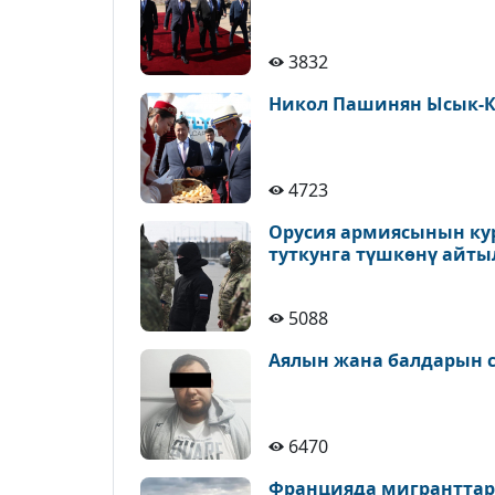
3832
Никол Пашинян Ысык-К
4723
Орусия армиясынын ку
туткунга түшкөнү айт
5088
Аялын жана балдарын с
6470
Францияда мигранттар