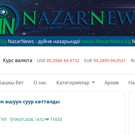
s - дүйнө назарында!
www.NazarNews.kg
NazarNews - 
Курс валюта
USD
85,0566
84,9152
EUR
94,2895
94,0521
R
Башкы бет
О нас
Категориялар
Архив
На
н ашуун суур катталды
ГУЛ
11033
09.07.2026, 14:52