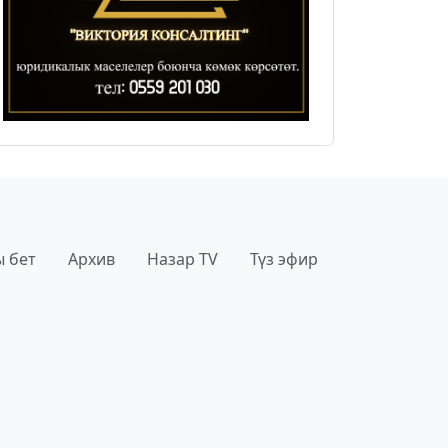
 бет
Архив
Назар TV
Түз эфир