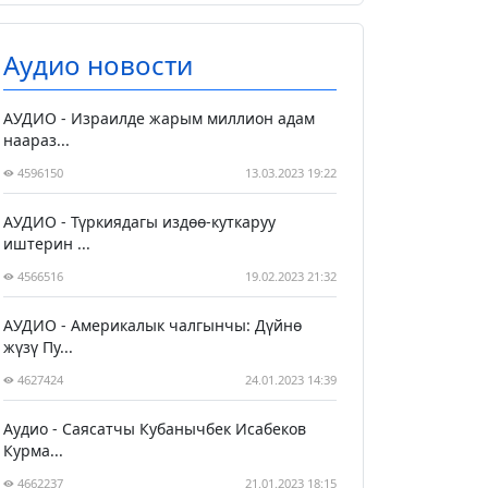
Аудио новости
АУДИО - Израилде жарым миллион адам
наараз...
4596150
13.03.2023 19:22
АУДИО - Түркиядагы издөө-куткаруу
иштерин ...
4566516
19.02.2023 21:32
АУДИО - Америкалык чалгынчы: Дүйнө
жүзү Пу...
4627424
24.01.2023 14:39
Аудио - Саясатчы Кубанычбек Исабеков
Курма...
4662237
21.01.2023 18:15