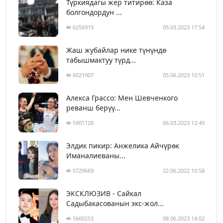
Түркиядагы жер титирөө: Каза
болгондордун ...
6256919
05.03.2023 17:54
Жаш жубайлар нике түнүндө
табышмактуу түрд...
6021907
05.06.2023 10:51
Алекса Грассо: Мен Шевченкого
реванш берүү...
5901128
06.03.2023 12:49
Элдик пикир: Анжелика Айчүрөк
Иманалиеваны...
5729669
22.06.2022 10:58
ЭКСКЛЮЗИВ - Сайкал
Садыбакасованын экс-жол...
5660253
08.06.2023 14:02