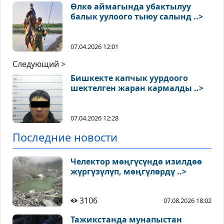
Өлкө аймагында убактылуу
балык уулоого тыюу салынд ..>
07.04.2026 12:01
Следующий >
Бишкекте капчык уурдоого
шектелген жаран кармалды ..>
07.04.2026 12:28
Последние новости
Челектор мөңгүсүндө изилдөө
жүргүзүлүп, мөңгүлөрдү ..>
3106
07.08.2026 18:02
Тажикстанда мунапыстан