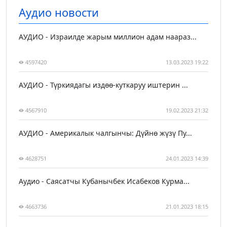
Аудио новости
АУДИО - Израилде жарым миллион адам наараз...
4597420
13.03.2023 19:22
АУДИО - Түркиядагы издөө-куткаруу иштерин ...
4567910
19.02.2023 21:32
АУДИО - Америкалык чалгынчы: Дүйнө жүзү Пу...
4628751
24.01.2023 14:39
Аудио - Саясатчы Кубанычбек Исабеков Курма...
4663736
21.01.2023 18:15