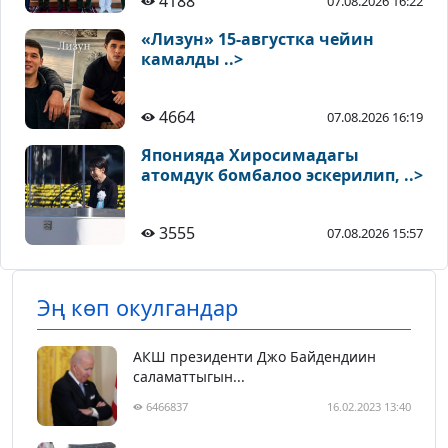
4188
07.08.2026 16:22
«Лизун» 15-августка чейин
камалды ..>
4664
07.08.2026 16:19
Японияда Хиросимадагы
атомдук бомбалоо эскерилип, ..>
3555
07.08.2026 15:57
Эң көп окулгандар
АКШ президенти Джо Байдендиин
саламаттыгын...
6466837
16.02.2023 13:40