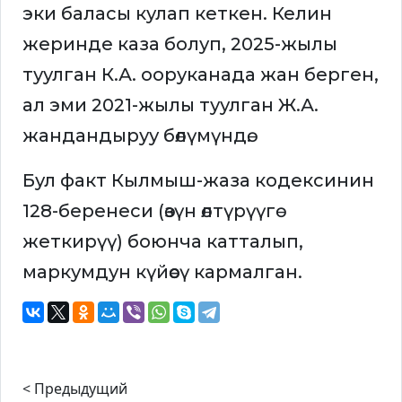
эки баласы кулап кеткен. Келин
жеринде каза болуп, 2025-жылы
туулган К.А. ооруканада жан берген,
ал эми 2021-жылы туулган Ж.А.
жандандыруу бөлүмүндө.
Бул факт Кылмыш-жаза кодексинин
128-беренеси (өзүн өлтүрүүгө
жеткирүү) боюнча катталып,
маркумдун күйөөсү кармалган.
< Предыдущий