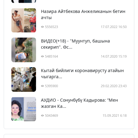
Назира Айтбекова Анжеликанын бетин
ачты
5556523
17.07.2022 16:50
ВИДЕО(+18) - "Муунтуп, башына
секирип". Өс...
5485164
14.07.2020 15:19
Кытай бийлиги коронавирусту атайын
чыгарга...
5395900
29.02.2020 23:43
АУДИО - Сонунбүбү Кадырова: “Мен
жазган Ка...
5043469
15.09.2021 6:18