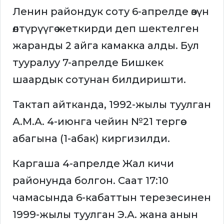
Ленин райондук соту 6-апрелде өзүн
өлтүрүүгө жеткирди деп шектелген
жаранды 2 айга камакка алды. Бул
тууралуу 7-апрелде Бишкек
шаардык сотунан билдиришти.
Тактап айтканда, 1992-жылы туулган
А.М.А. 4-июнга чейин №21 тергөө
абагына (1-абак) киргизилди.
Каргаша 4-апрелде Жал кичи
районунда болгон. Саат 17:10
чамасында 6-кабаттын терезесинен
1999-жылы туулган Э.А. жана анын