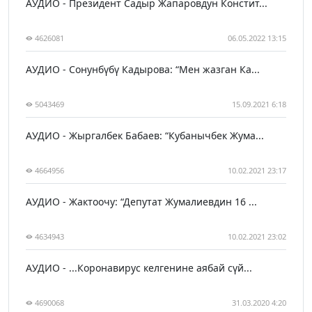
АУДИО - Президент Садыр Жапаровдун Констит...
4626081
06.05.2022 13:15
АУДИО - Сонунбүбү Кадырова: “Мен жазган Ка...
5043469
15.09.2021 6:18
АУДИО - Жыргалбек Бабаев: “Кубанычбек Жума...
4664956
10.02.2021 23:17
АУДИО - Жактоочу: “Депутат Жумалиевдин 16 ...
4634943
10.02.2021 23:02
АУДИО - ...Коронавирус келгенине аябай сүй...
4690068
31.03.2020 4:20