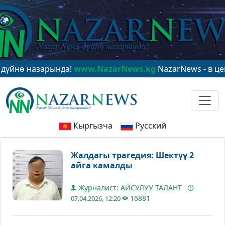
 назарында!
www.NazarNews.kg
NazarNews - в центре 
Кыргызча
Русский
Жалдагы трагедия: Шектүү 2
айга камалды
Журналист: АЙСУЛУУ ТАЛАНТ
16881
07.04.2026, 12:20