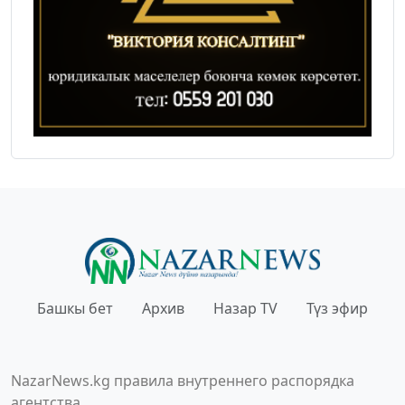
Башкы бет
Архив
Назар TV
Түз эфир
NazarNews.kg правила внутреннего распорядка
агентства