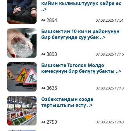
кийин кылмыштуулук кайра өс
..>
2894
07.08.2026 17:51
Бишкектин 10-кичи районунун
бир бөлүгүндө суу убак ..>
3893
07.08.2026 17:46
Бишкекте Тоголок Молдо
көчөсүнүн бир бөлүгү убакты ..>
3636
07.08.2026 17:43
Өзбекстандын соода
тартыштыгы өстү ..>
2759
07.08.2026 17:43