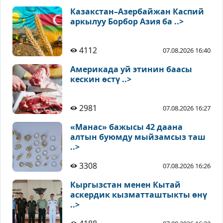
Казакстан–Азербайжан Каспий
аркылуу Борбор Азия ба ..>
4112
07.08.2026 16:40
Америкада уй этинин баасы
кескин өстү ..>
2981
07.08.2026 16:27
«Манас» бажысы 42 даана
алтын буюмду мыйзамсыз таш
..>
3308
07.08.2026 16:26
Кыргызстан менен Кытай
аскердик кызматташтыкты өнү
..>