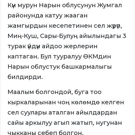
Күн мурун Нарын облусунун Жумгал
районунда катуу жааган
жамгырдын кесепетинен сел жүрүп,
Миң-Куш, Сары-Булуң айылындагы 3
турак үйдүн айдоо жерлерин
каптаган. Бул тууралуу ӨКМдин
Нарын облустук башкармалыгы
билдирди.
Маалым болгондой, буга тоо
кыркаларынан чоң көлөмдө келген
сел суулары аталган айылдардан
сайы аркылуу агып жатып, нугунан
чыкканы себеп болгон.