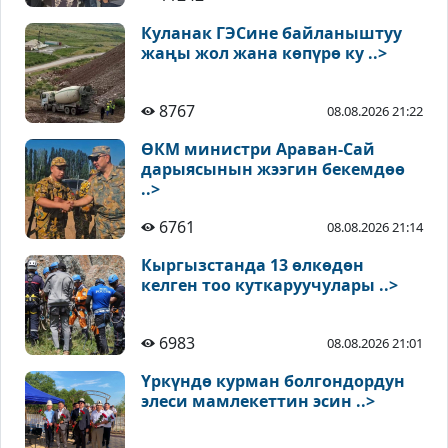
Куланак ГЭСине байланыштуу
жаңы жол жана көпүрө ку ..>
8767
08.08.2026 21:22
ӨКМ министри Араван-Сай
дарыясынын жээгин бекемдөө
..>
6761
08.08.2026 21:14
Кыргызстанда 13 өлкөдөн
келген тоо куткаруучулары ..>
6983
08.08.2026 21:01
Үркүндө курман болгондордун
элеси мамлекеттин эсин ..>