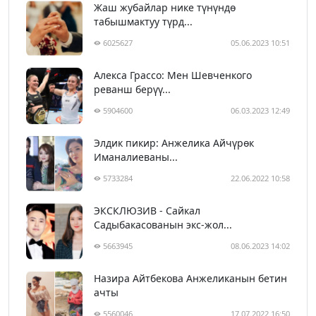
Жаш жубайлар нике түнүндө
табышмактуу түрд...
6025627
05.06.2023 10:51
Алекса Грассо: Мен Шевченкого
реванш берүү...
5904600
06.03.2023 12:49
Элдик пикир: Анжелика Айчүрөк
Иманалиеваны...
5733284
22.06.2022 10:58
ЭКСКЛЮЗИВ - Сайкал
Садыбакасованын экс-жол...
5663945
08.06.2023 14:02
Назира Айтбекова Анжеликанын бетин
ачты
5560046
17.07.2022 16:50