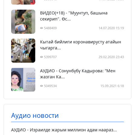
ВИДЕО(+18) - "Муунтуп, башына
секирип". Өс...
5488409
14.07.2020 15:19
Кытай бийлиги коронавирусту атайын
чыгарга...
5399707
29.02.2020 23:43
АУДИО - Сонунбүбү Кадырова: “Мен
жазган Ка...
5049534
15.09.2021 6:18
Аудио новости
АУДИО - Израилде жарым миллион адам наараз...