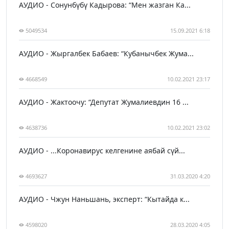
АУДИО - Сонунбүбү Кадырова: “Мен жазган Ка...
5049534
15.09.2021 6:18
АУДИО - Жыргалбек Бабаев: “Кубанычбек Жума...
4668549
10.02.2021 23:17
АУДИО - Жактоочу: “Депутат Жумалиевдин 16 ...
4638736
10.02.2021 23:02
АУДИО - ...Коронавирус келгенине аябай сүй...
4693627
31.03.2020 4:20
АУДИО - Чжун Наньшань, эксперт: “Кытайда к...
4598020
28.03.2020 4:05