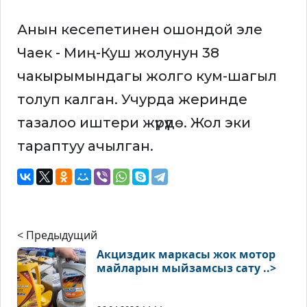
Анын кесепетинен ошондой эле
Чаек - Миң-Куш жолунун 38
чакырымындагы жолго кум-шагыл
толуп калган. Учурда жеринде
тазалоо иштери жүрүүдө. Жол эки
тараптуу ачылган.
< Предыдущий
Акциздик маркасы жок мотор
майларын мыйзамсыз сату ..>