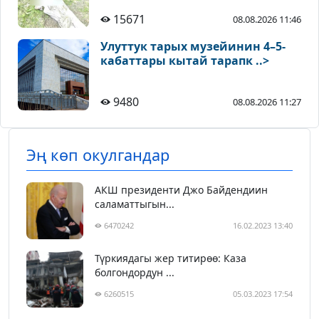
15671
08.08.2026 11:46
Улуттук тарых музейинин 4–5-
кабаттары кытай тарапк ..>
9480
08.08.2026 11:27
Эң көп окулгандар
АКШ президенти Джо Байдендиин
саламаттыгын...
6470242
16.02.2023 13:40
Түркиядагы жер титирөө: Каза
болгондордун ...
6260515
05.03.2023 17:54