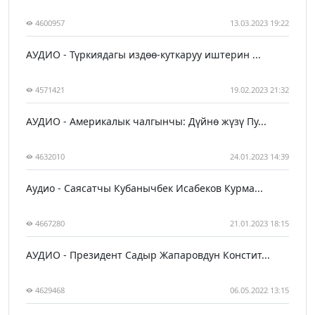
4600957
13.03.2023 19:22
АУДИО - Түркиядагы издөө-куткаруу иштерин ...
4571421
19.02.2023 21:32
АУДИО - Америкалык чалгынчы: Дүйнө жүзү Пу...
4632010
24.01.2023 14:39
Аудио - Саясатчы Кубанычбек Исабеков Курма...
4667280
21.01.2023 18:15
АУДИО - Президент Садыр Жапаровдун Констит...
4629468
06.05.2022 13:15