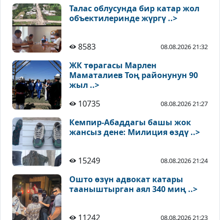
Талас облусунда бир катар жол
объектилеринде жүргү ..>
8583
08.08.2026 21:32
ЖК төрагасы Марлен
Маматалиев Тоң районунун 90
жыл ..>
10735
08.08.2026 21:27
Кемпир-Абаддагы башы жок
жансыз дене: Милиция өздү ..>
15249
08.08.2026 21:24
Ошто өзүн адвокат катары
тааныштырган аял 340 миң ..>
11242
08.08.2026 21:23