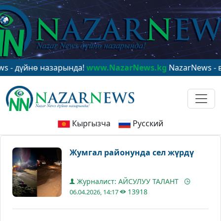
йнө назарында!
www.NazarNews.kg
NazarNews - в цент
Кыргызча
Русский
Жумгал районунда сел жүрдү
Журналист: АЙСУЛУУ ТАЛАНТ
13918
06.04.2026, 14:17