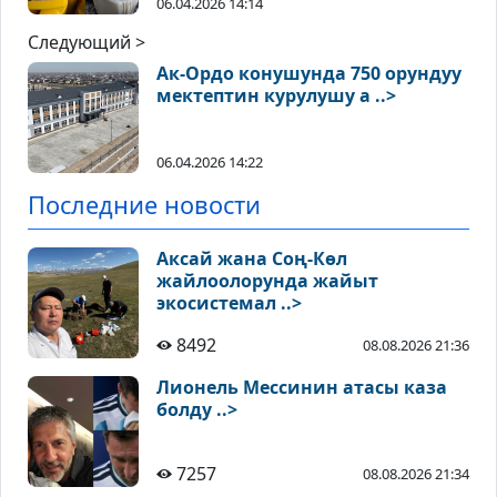
06.04.2026 14:14
Следующий >
Ак-Ордо конушунда 750 орундуу
мектептин курулушу а ..>
06.04.2026 14:22
Последние новости
Аксай жана Соң-Көл
жайлоолорунда жайыт
экосистемал ..>
8492
08.08.2026 21:36
Лионель Мессинин атасы каза
болду ..>
7257
08.08.2026 21:34