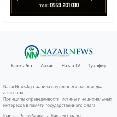
Башкы бет
Архив
Назар TV
Түз эфир
NazarNews.kg правила внутреннего распорядка
агентства
Принципы справедливости, истины и национальных
интересов в памяти государственного флага;
Кыргыз Республикасы, Бишкек шаары,