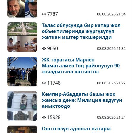
7787
08.08.2026 21:34
Талас облусунда бир катар жол
объектилеринде жүргүзүлүп
жаткан иштер текшерилди
9650
08.08.2026 21:32
ЖК төрагасы Марлен
Маматалиев Тоң районунун 90
жылдыгына катышты
11748
08.08.2026 21:27
Кемпир-Абаддагы башы жок
жансыз дене: Милиция өздүгүн
аныктоодо
15928
08.08.2026 21:24
Ошто өзүн адвокат катары