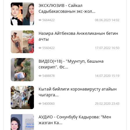
ЭКСКЛЮЗИВ - Сайкал
Садыбакасованын экс-жол...
5664422
08.06.2023 14:02
Назира Айтбекова Анжеликанын бетин
ачты
5560422
17.07.2022 16:50
ВИДЕО(+18) - "Муунтуп, башына
секирип". Өс...
5488878
14.07.2020 15:19
Кытай бийлиги коронавирусту атайын
чыгарга...
5400060
29.02.2020 23:43
АУДИО - Сонунбүбү Кадырова: “Мен
жазган Ка...