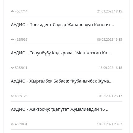
4667714
21.01.2023 18:15
АУДИО - Президент Садыр Жапаровдун Констит...
4629935
06.05.2022 13:15
АУДИО - Сонунбүбү Кадырова: “Мен жазган Ка...
5052011
15.09.2021 6:18
АУДИО - Жыргалбек Бабаев: “Кубанычбек Жума...
4669123
10.02.2021 23:17
АУДИО - Жактоочу: “Депутат Жумалиевдин 16 ...
4639031
10.02.2021 23:02