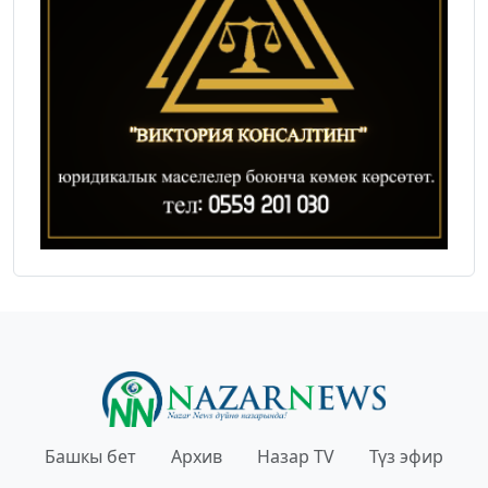
Башкы бет
Архив
Назар TV
Түз эфир