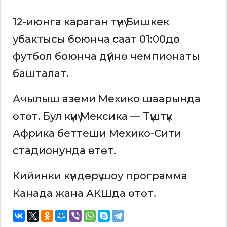
12-июнга караган түнү Бишкек
убактысы боюнча саат 01:00дө
футбол боюнча дүйнө чемпионаты
башталат.
Ачылыш аземи Мехико шаарында
өтөт. Бул күнү Мексика — Түштүк
Африка беттеши Мехико-Сити
стадионунда өтөт.
Кийинки күндөрү шоу программа
Канада жана АКШда өтөт.