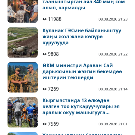
тааныштырган аял 340 миң сом
алып, кармалды
11988
08.08.2026 21:23
Куланак ГЭСине байланыштуу
жаңы жол жана көпүрө
курулууда
9808
08.08.2026 21:22
ӨКМ министри Араван-Сай
дарыясынын жээгин бекемдөө
иштерин текшерди
7269
08.08.2026 21:14
Кыргызстанда 13 өлкөдөн
келген тоо куткаруучулары эл
аралык окуу-машыгууга
катышууда
7569
08.08.2026 21:01