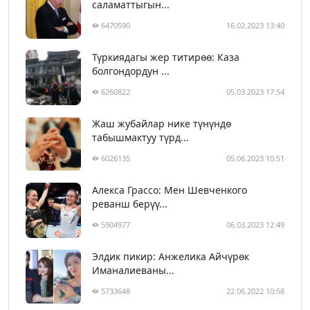
саламаттыгын...
6470590
16.02.2023 13:40
Түркиядагы жер титирөө: Каза
болгондордун ...
6260822
05.03.2023 17:54
Жаш жубайлар нике түнүндө
табышмактуу түрд...
6026135
05.06.2023 10:51
Алекса Грассо: Мен Шевченкого
реванш берүү...
5904977
06.03.2023 12:49
Элдик пикир: Анжелика Айчүрөк
Иманалиеваны...
5733648
22.06.2022 10:58