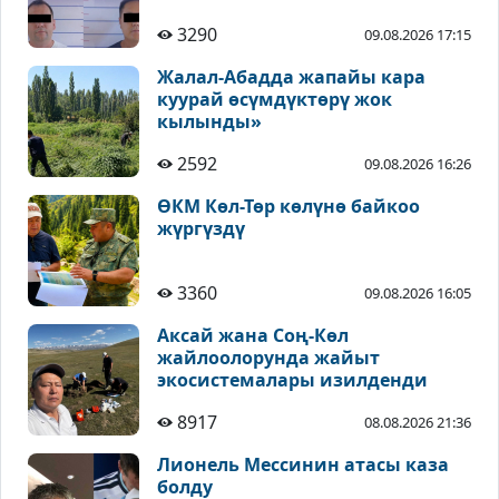
3290
09.08.2026 17:15
Жалал-Абадда жапайы кара
куурай өсүмдүктөрү жок
кылынды»
2592
09.08.2026 16:26
ӨКМ Көл-Төр көлүнө байкоо
жүргүздү
3360
09.08.2026 16:05
Аксай жана Соң-Көл
жайлоолорунда жайыт
экосистемалары изилденди
8917
08.08.2026 21:36
Лионель Мессинин атасы каза
болду