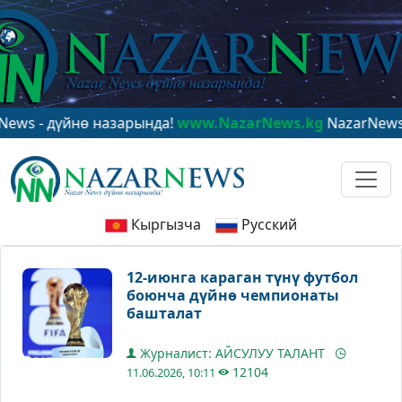
 дүйнө назарында!
www.NazarNews.kg
NazarNews - в ц
Кыргызча
Русский
12-июнга караган түнү футбол
боюнча дүйнө чемпионаты
башталат
Журналист: АЙСУЛУУ ТАЛАНТ
12104
11.06.2026, 10:11