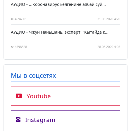
АУДИО - ...Коронавирус келгенине аябай сүй...
4694001
31.03.2020 4:20
АУДИО - Чжун Наньшань, эксперт: “Кытайда к...
4598328
28.03.2020 4:05
Мы в соцсетях
Youtube
Instagram