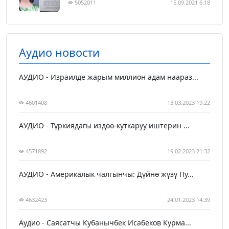
5052011
15.09.2021 6:18
Аудио новости
АУДИО - Израилде жарым миллион адам наараз...
4601408
13.03.2023 19:22
АУДИО - Түркиядагы издөө-куткаруу иштерин ...
4571892
19.02.2023 21:32
АУДИО - Америкалык чалгынчы: Дүйнө жүзү Пу...
4632423
24.01.2023 14:39
Аудио - Саясатчы Кубанычбек Исабеков Курма...