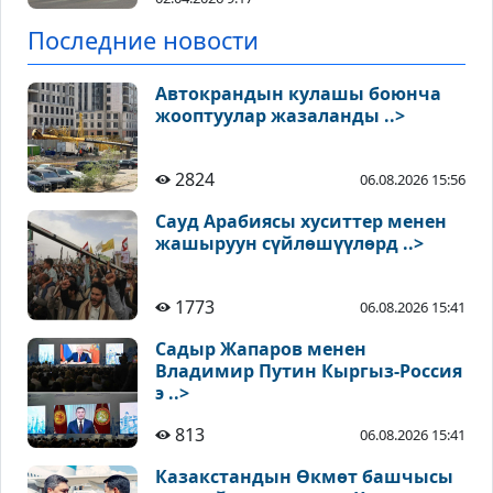
Последние новости
Автокрандын кулашы боюнча
жооптуулар жазаланды ..>
2824
06.08.2026 15:56
Сауд Арабиясы хуситтер менен
жашыруун сүйлөшүүлөрд ..>
1773
06.08.2026 15:41
Садыр Жапаров менен
Владимир Путин Кыргыз-Россия
э ..>
813
06.08.2026 15:41
Казакстандын Өкмөт башчысы