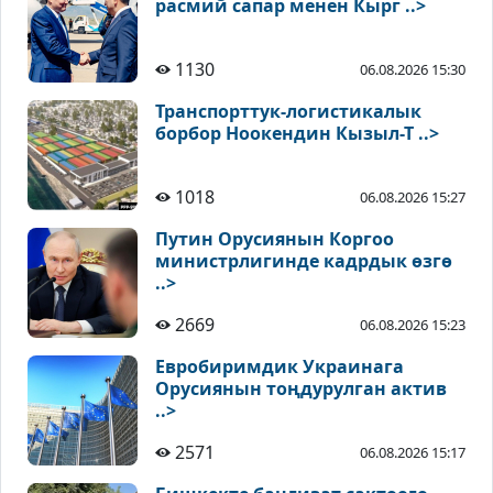
расмий сапар менен Кырг ..>
1130
06.08.2026 15:30
Транспорттук-логистикалык
борбор Ноокендин Кызыл-Т ..>
1018
06.08.2026 15:27
Путин Орусиянын Коргоо
министрлигинде кадрдык өзгө
..>
2669
06.08.2026 15:23
Евробиримдик Украинага
Орусиянын тоңдурулган актив
..>
2571
06.08.2026 15:17