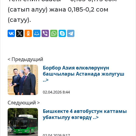
(сатып алуу) жана 0,185-0,2 сом
(сатуу).
< Предыдущий
Борбор Азия өлкөлөрүнүн
башчылары Астанада жолугуш
..>
02.04.2026 8:44
Следующий >
Бишкекте 4 автобустун каттамы
убактылуу өзгөрдү ..>
02.04.2026 9:17