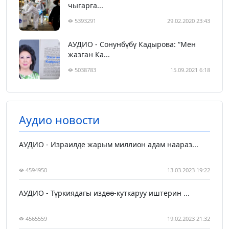
чыгарга...
5393291
29.02.2020 23:43
АУДИО - Сонунбүбү Кадырова: “Мен
жазган Ка...
5038783
15.09.2021 6:18
Аудио новости
АУДИО - Израилде жарым миллион адам наараз...
4594950
13.03.2023 19:22
АУДИО - Түркиядагы издөө-куткаруу иштерин ...
4565559
19.02.2023 21:32