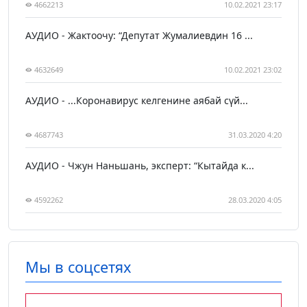
4662213
10.02.2021 23:17
АУДИО - Жактоочу: “Депутат Жумалиевдин 16 ...
4632649
10.02.2021 23:02
АУДИО - ...Коронавирус келгенине аябай сүй...
4687743
31.03.2020 4:20
АУДИО - Чжун Наньшань, эксперт: “Кытайда к...
4592262
28.03.2020 4:05
Мы в соцсетях