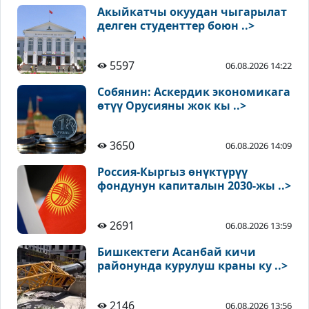
Акыйкатчы окуудан чыгарылат
делген студенттер боюн ..>
5597
06.08.2026 14:22
Собянин: Аскердик экономикага
өтүү Орусияны жок кы ..>
3650
06.08.2026 14:09
Россия-Кыргыз өнүктүрүү
фондунун капиталын 2030-жы ..>
2691
06.08.2026 13:59
Бишкектеги Асанбай кичи
районунда курулуш краны ку ..>
2146
06.08.2026 13:56