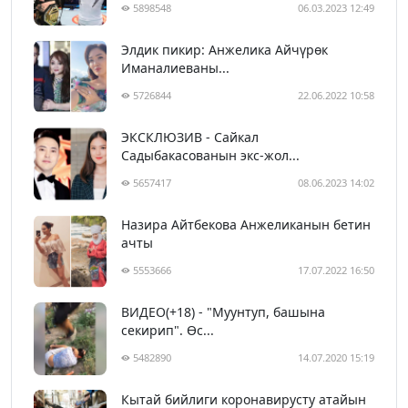
5898548
06.03.2023 12:49
Элдик пикир: Анжелика Айчүрөк
Иманалиеваны...
5726844
22.06.2022 10:58
ЭКСКЛЮЗИВ - Сайкал
Садыбакасованын экс-жол...
5657417
08.06.2023 14:02
Назира Айтбекова Анжеликанын бетин
ачты
5553666
17.07.2022 16:50
ВИДЕО(+18) - "Муунтуп, башына
секирип". Өс...
5482890
14.07.2020 15:19
Кытай бийлиги коронавирусту атайын