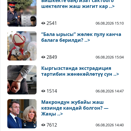
Бишкекте баңгизат сактоого
шектелген жаш жигит кар ..>
2541
06.08.2026 15:10
“Бала ырысы” жөлөк пулу канча
балага берилди? ..>
2849
06.08.2026 15:04
Кыргызстанда экстрадиция
тартибин жөнөкөйлөтүү сун ..>
1514
06.08.2026 14:47
Макрондун жубайы жаш
кезинде кандай болгон? —
Жаңы ..>
7612
06.08.2026 14:40