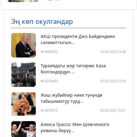
Эң көп окулгандар
АКШ президенти Джо Байдендиин
саламаттыгын...
6464292
16.02.2023 13:40
Түркиядагы жер титирөө: Каза
болгондордун ...
6254443
05.03.2023 17:54
Жаш жубайлар нике түнүндө
табышмактуу түрд...
6019213
05.06.2023 10:51
Алекса Грассо: Мен Шевченкого
реванш берүү...