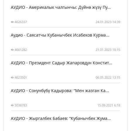
АУДИО - Америкалык чалгынчы: Дүйнө жүзү Пу...
4626337
24.01.2023 14:39
Аудио - Саясатчы Кубанычбек Исабеков Курма...
4661282
21.01.2023 18:15
АУДИО - Президент Садыр Жапаровдун Констит...
4623501
06.05.2022 13:15
АУДИО - Сонунбүбү Кадырова: “Мен жазган Ка...
5038783
15.09.2021 6:18
АУДИО - Жыргалбек Бабаев: “Кубанычбек Жума...