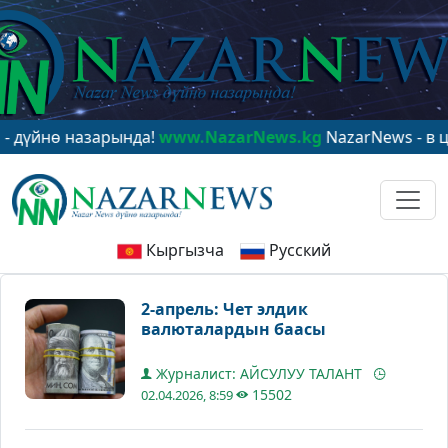
ө назарында!
www.NazarNews.kg
NazarNews - в центре
Кыргызча
Русский
2-апрель: Чет элдик
валюталардын баасы
Журналист: АЙСУЛУУ ТАЛАНТ
15502
02.04.2026, 8:59