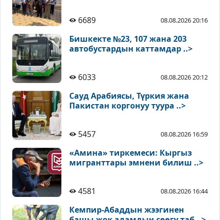
6689
08.08.2026 20:16
Бишкекте №23, 107 жана 203
автобустардын каттамдар ..>
6033
08.08.2026 20:12
Сауд Арабиясы, Түркия жана
Пакистан коргонуу туура ..>
5457
08.08.2026 16:59
«Амина» тиркемеси: Кыргыз
мигранттары эмнени билиш ..>
4581
08.08.2026 16:44
Кемпир-Абаддын жээгинен
башы жок адамдын сөөгү таб ..>