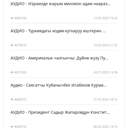
АУДИО - Израилде жарым миллион адам наараз...
4600166
13.03.2023 19:22
АУДИО - Түркиядагы издөө-куткаруу иштерин ...
4570676
19.02.2023 21:32
АУДИО - Америкалык чалгынчы: Дүйнө жүзү Пу...
4631302
24.01.2023 14:39
Аудио - Саясатчы Кубанычбек Исабеков Курма...
4666572
21.01.2023 18:15
АУДИО - Президент Садыр Жапаровдун Констит...
4628716
06.05.2022 13:15