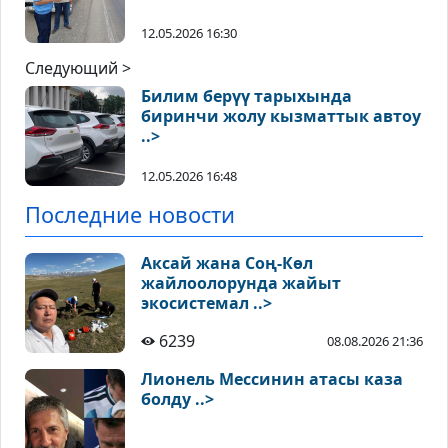
12.05.2026 16:30
Следующий >
Билим берүү тарыхында
биринчи жолу кызматтык автоу
..>
12.05.2026 16:48
Последние новости
Аксай жана Соң-Көл
жайлоолорунда жайыт
экосистемал ..>
6239
08.08.2026 21:36
Лионель Мессинин атасы каза
болду ..>