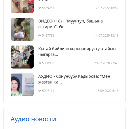
5559235
17.07.2022 16:50
ВИДЕО(+18) - "Муунтуп, башына
секирип". Өс...
5487793
14.07.2020 15:19
Кытай бийлиги коронавирусту атайын
чыгарга...
5398933
29.02.2020 23:43
АУДИО - Сонунбүбү Кадырова: “Мен
жазган Ка...
5047114
15.09.2021 6:18
Аудио новости