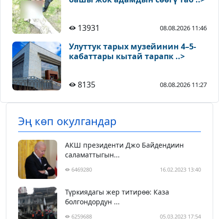
13931
08.08.2026 11:46
Улуттук тарых музейинин 4–5-
кабаттары кытай тарапк ..>
8135
08.08.2026 11:27
Эң көп окулгандар
АКШ президенти Джо Байдендиин
саламаттыгын...
6469280
16.02.2023 13:40
Түркиядагы жер титирөө: Каза
болгондордун ...
6259688
05.03.2023 17:54