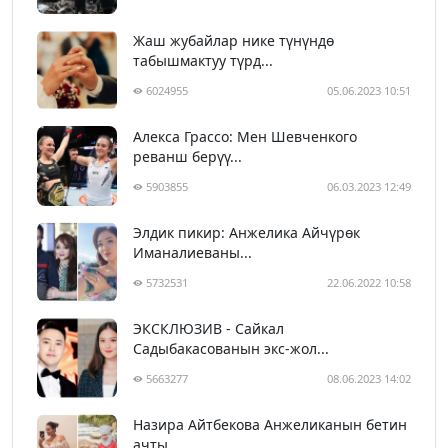
Жаш жубайлар нике түнүндө
табышмактуу түрд...
6024955
05.06.2023 10:51
Алекса Грассо: Мен Шевченкого
реванш берүү...
5903855
06.03.2023 12:49
Элдик пикир: Анжелика Айчүрөк
Иманалиеваны...
5732531
22.06.2022 10:58
ЭКСКЛЮЗИВ - Сайкал
Садыбакасованын экс-жол...
5663277
08.06.2023 14:02
Назира Айтбекова Анжеликанын бетин
ачты