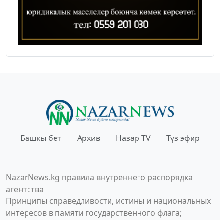
Башкы бет
Архив
Назар TV
Түз эфир
NazarNews.kg правила внутреннего распорядка
агентства
Принципы справедливости, истины и национальных
интересов в памяти государственного флага;