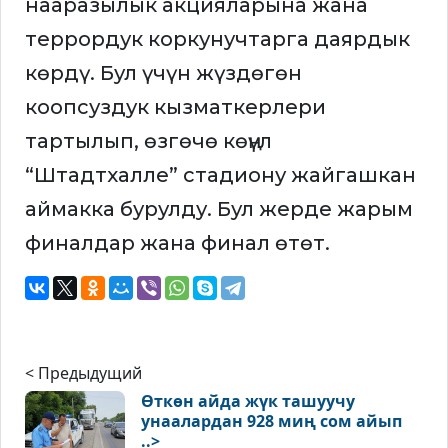
нааразылык акцияларына жана
террордук коркунучтарга даярдык
көрдү. Бул үчүн жүздөгөн
коопсуздук кызматкерлери
тартылып, өзгөчө көңүл
“Штадтхалле” стадиону жайгашкан
аймакка бурулду. Бул жерде жарым
финалдар жана финал өтөт.
< Предыдущий
Өткөн айда жүк ташуучу
унаалардан 928 миң сом айып
..>