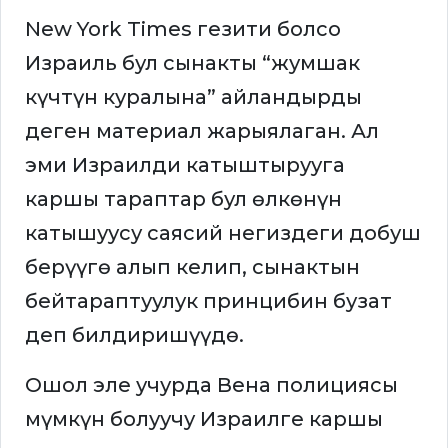
New York Times гезити болсо
Израиль бул сынакты “жумшак
күчтүн куралына” айландырды
деген материал жарыялаган. Ал
эми Израилди катыштырууга
каршы тараптар бул өлкөнүн
катышуусу саясий негиздеги добуш
берүүгө алып келип, сынактын
бейтараптуулук принцибин бузат
деп билдиришүүдө.
Ошол эле учурда Вена полициясы
мүмкүн болуучу Израилге каршы