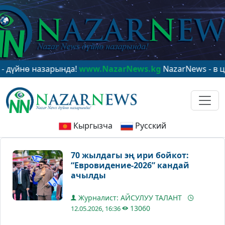
ө назарында!
www.NazarNews.kg
NazarNews - в центре 
Кыргызча
Русский
70 жылдагы эң ири бойкот:
“Евровидение-2026” кандай
ачылды
Журналист: АЙСУЛУУ ТАЛАНТ
13060
12.05.2026, 16:36