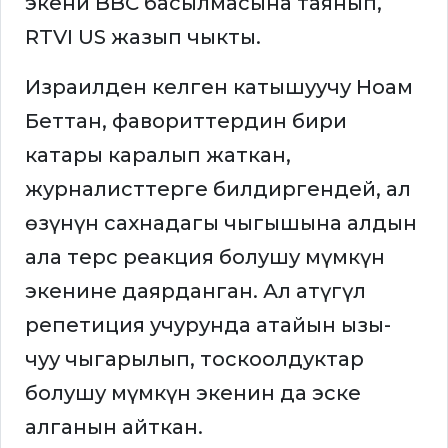
экени BBC басылмасына таянып,
RTVI US жазып чыкты.
Израилден келген катышуучу Ноам
Беттан, фавориттердин бири
катары каралып жаткан,
журналисттерге билдиргендей, ал
өзүнүн сахнадагы чыгышына алдын
ала терс реакция болушу мүмкүн
экенине даярданган. Ал атүгүл
репетиция учурунда атайын ызы-
чуу чыгарылып, тоскоолдуктар
болушу мүмкүн экенин да эске
алганын айткан.