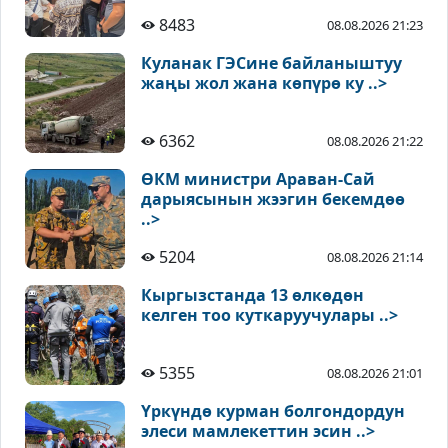
8483
08.08.2026 21:23
Куланак ГЭСине байланыштуу
жаңы жол жана көпүрө ку ..>
6362
08.08.2026 21:22
ӨКМ министри Араван-Сай
дарыясынын жээгин бекемдөө
..>
5204
08.08.2026 21:14
Кыргызстанда 13 өлкөдөн
келген тоо куткаруучулары ..>
5355
08.08.2026 21:01
Үркүндө курман болгондордун
элеси мамлекеттин эсин ..>