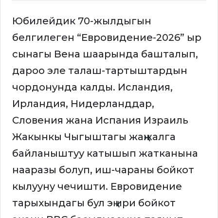
Юбилейдик 70-жылдыгын
белгилеген “Евровидение-2026” ыр
сынагы Вена шаарында башталып,
дароо эле талаш-тартыштардын
чордонунда калды. Исландия,
Ирландия, Нидерланддар,
Словения жана Испания Израиль
Жакынкы Чыгыштагы жаңжалга
байланыштуу катышып жатканына
нааразы болуп, иш-чараны бойкот
кылууну чечишти. Евровидение
тарыхындагы бул эң ири бойкот